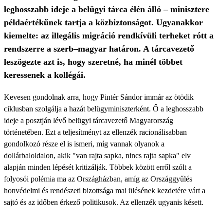
leghosszabb ideje a belügyi tárca élén álló – minisztere
példaértékűnek tartja a közbiztonságot. Ugyanakkor
kiemelte: az illegális migráció rendkívüli terheket rótt a
rendszerre a szerb–magyar határon. A tárcavezető
leszögezte azt is, hogy szeretné, ha minél többet
keressenek a kollégái.
Kevesen gondolnak arra, hogy Pintér Sándor immár az ötödik
ciklusban szolgálja a hazát belügyminiszterként. Ő a leghosszabb
ideje a posztján lévő belügyi tárcavezető Magyarország
történetében. Ezt a teljesítményt az ellenzék racionálisabban
gondolkozó része el is ismeri, míg vannak olyanok a
dollárbaloldalon, akik "van rajta sapka, nincs rajta sapka" elv
alapján minden lépését kritizálják. Többek között erről szólt a
folyosói polémia ma az Országházban, amíg az Országgyűlés
honvédelmi és rendészeti bizottsága mai ülésének kezdetére várt a
sajtó és az időben érkező politikusok. Az ellenzék ugyanis késett.