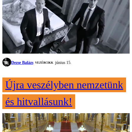
Dezse Balázs
június 15.
VEZÉRCIKK
Újra veszélyben nemzetünk
és hitvallásunk!