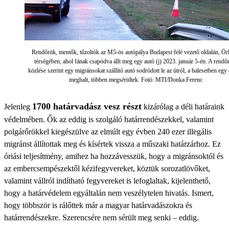
Rendőrök, mentők, tűzoltók az M5-ös autópálya Budapest felé vezető oldalán, Ö
térségében, ahol fának csapódva állt meg egy autó (j) 2023. január 5-én. A rendő
közlése szerint egy migránsokat szállító autó sodródott le az útról, a balesetben eg
meghalt, többen megsérültek. Fotó: MTI/Donka Ferenc
1700 határvadász vesz részt
Jelenleg
kizárólag a déli határaink
védelmében. Ők az eddig is szolgáló határrendészekkel, valamint
polgárőrökkel kiegészülve az elmúlt egy évben 240 ezer illegális
migránst állítottak meg és kísértek vissza a műszaki határzárhoz. Ez
óriási teljesítmény, amihez ha hozzávesszük, hogy a migránsoktól és
az embercsempészektől kézifegyvereket, köztük sorozatlövőket,
valamint vállról indítható fegyvereket is lefoglaltak, kijelenthető,
hogy a határvédelem egyáltalán nem veszélytelen hivatás. Ismert,
hogy többször is rálőttek már a magyar határvadászokra és
határrendészekre. Szerencsére nem sérült meg senki – eddig.