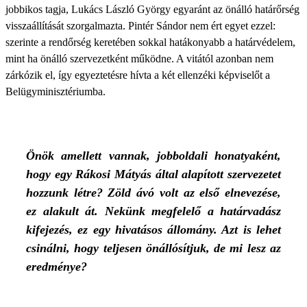
jobbikos tagja, Lukács László György egyaránt az önálló határőrség
visszaállítását szorgalmazta. Pintér Sándor nem ért egyet ezzel:
szerinte a rendőrség keretében sokkal hatákonyabb a határvédelem,
mint ha önálló szervezetként működne. A vitától azonban nem
zárkózik el, így egyeztetésre hívta a két ellenzéki képviselőt a
Belügyminisztériumba.
Önök amellett vannak, jobboldali honatyaként,
hogy egy Rákosi Mátyás által alapított szervezetet
hozzunk létre? Zöld ávó volt az első elnevezése,
ez alakult át. Nekünk megfelelő a határvadász
kifejezés, ez egy hivatásos állomány. Azt is lehet
csinálni, hogy teljesen önállósítjuk, de mi lesz az
eredménye?