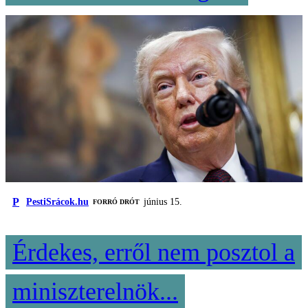
P
PestiSrácok.hu
június 15.
FORRÓ DRÓT
Érdekes, erről nem posztol a
miniszterelnök...