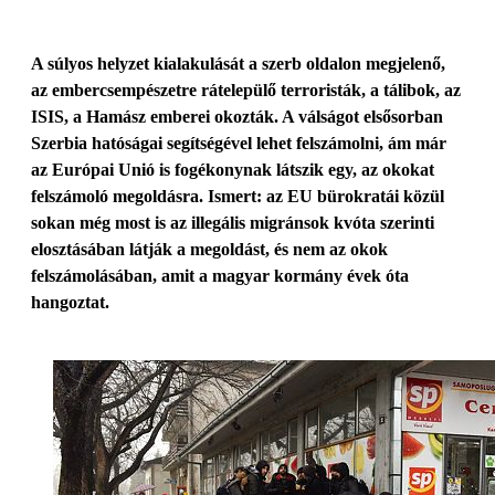
A súlyos helyzet kialakulását a szerb oldalon megjelenő,
az embercsempészetre rátelepülő terroristák, a tálibok, az
ISIS, a Hamász emberei okozták. A válságot elsősorban
Szerbia hatóságai segítségével lehet felszámolni, ám már
az Európai Unió is fogékonynak látszik egy, az okokat
felszámoló megoldásra. Ismert: az EU bürokratái közül
sokan még most is az illegális migránsok kvóta szerinti
elosztásában látják a megoldást, és nem az okok
felszámolásában, amit a magyar kormány évek óta
hangoztat.