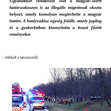
Ugyanakkor rendkívüli volt a magyar–szerb
határszakaszon is az illegális migránsok okozta
helyzet, amely komolyan megterhelte a magyar
határt. A határvadász egység felállt, amely jogilag
és a gyakorlatban bizonyította a hozzá fűzött
reményeket
– értékelt a tárcavezető.