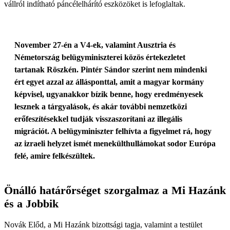
vállról indítható páncélelhárító eszközöket is lefoglaltak.
November 27-én a V4-ek, valamint Ausztria és
Németország belügyminiszterei közös értekezletet
tartanak Röszkén. Pintér Sándor szerint nem mindenki
ért egyet azzal az állásponttal, amit a magyar kormány
képvisel, ugyanakkor bízik benne, hogy eredményesek
lesznek a tárgyalások, és akár további nemzetközi
erőfeszítésekkel tudják visszaszorítani az illegális
migrációt. A belügyminiszter felhívta a figyelmet rá, hogy
az izraeli helyzet ismét menekülthullámokat sodor Európa
felé, amire felkészültek.
Önálló határőrséget szorgalmaz a Mi Hazánk
és a Jobbik
Novák Előd, a Mi Hazánk bizottsági tagja, valamint a testület