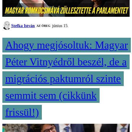
Stefka István
június 15.
AZ ÖREG
Ahogy megjósoltuk: Magyar
Péter Vitnyédről beszél, de a
migrációs paktumról szinte
semmit sem (cikkünk
frissül!)