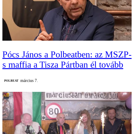
Pócs János a Polbeatben: az MSZP-
s maffia a Tisza Pártban él tovább
március 7.
‎POLBEAT