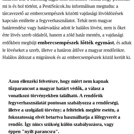
mi is és hol történt, a PestiSrácok.hu informálisan megtudta: a
tárcavezető az embercsempészek közötti vajdasági lövöldözések
kapcsán említette a fegyverhasználatot. Tehát nem magyar
határrendész vagy határvadász adott le halálos lövést, nem is őket
érte lövés szerb oldalról, hanem a zöld határ mentén, a vajdasági
embercsempészek lőtték egymást
erdőkben megbújt
, és adtak
le lövéseket a szerb, illetve a határon átlőve a magyar rendőrökre.
Halálos áldozat a migránsok és az embercsempészek közül került ki.
Azon ellenzéki felvetésre, hogy miért nem kapnak
tűzparancsot a magyar határt védők, a válasz a
vonatkozó törvényekben található. A rendőrök
fegyverhasználatát pontosan szabályozza a rendőrségi,
illetve a szolgálati törvény; a feltételek megléte esetén, a
fokozatosság elvét betartva használhatja a lőfegyverét a
rendőr. Így nincs szükség külön szabályozásra, vagy
éppen "nyílt parancsra".