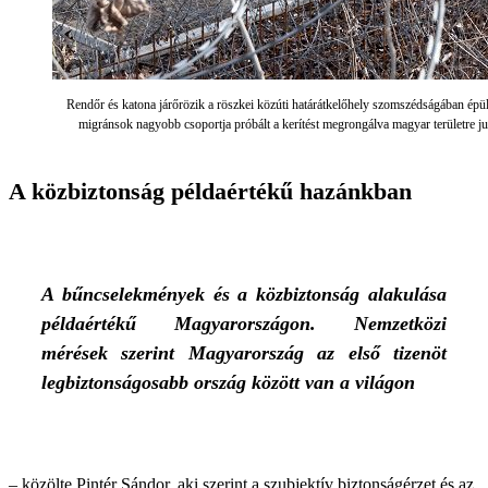
Rendőr és katona járőrözik a röszkei közúti határátkelőhely szomszédságában épült
migránsok nagyobb csoportja próbált a kerítést megrongálva magyar területre j
A közbiztonság példaértékű hazánkban
A bűncselekmények és a közbiztonság alakulása
példaértékű Magyarországon. Nemzetközi
mérések szerint Magyarország az első tizenöt
legbiztonságosabb ország között van a világon
– közölte Pintér Sándor, aki szerint a szubjektív biztonságérzet és az