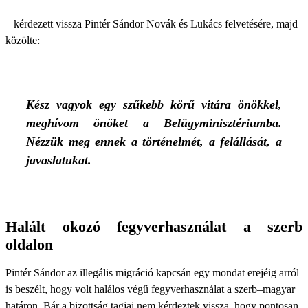
– kérdezett vissza Pintér Sándor Novák és Lukács felvetésére, majd
közölte:
Kész vagyok egy szűkebb körű vitára önökkel,
meghívom önöket a Belügyminisztériumba.
Nézzük meg ennek a történelmét, a felállását, a
javaslatukat.
Halált okozó fegyverhasználat a szerb
oldalon
Pintér Sándor az illegális migráció kapcsán egy mondat erejéig arról
is beszélt, hogy volt halálos végű fegyverhasználat a szerb–magyar
határon. Bár a bizottság tagjai nem kérdeztek vissza, hogy pontosan