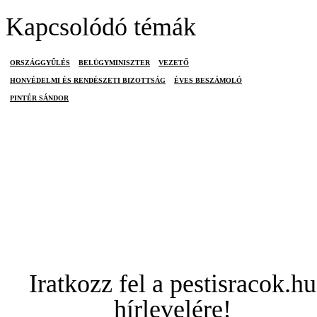
Kapcsolódó témák
ORSZÁGGYŰLÉS
BELÜGYMINISZTER
VEZETŐ
HONVÉDELMI ÉS RENDÉSZETI BIZOTTSÁG
ÉVES BESZÁMOLÓ
PINTÉR SÁNDOR
Iratkozz fel a pestisracok.hu
hírlevelére!