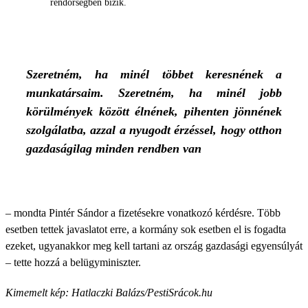
rendőrségben bízik.
Szeretném, ha minél többet keresnének a
munkatársaim. Szeretném, ha minél jobb
körülmények között élnének, pihenten jönnének
szolgálatba, azzal a nyugodt érzéssel, hogy otthon
gazdaságilag minden rendben van
– mondta Pintér Sándor a fizetésekre vonatkozó kérdésre. Több
esetben tettek javaslatot erre, a kormány sok esetben el is fogadta
ezeket, ugyanakkor meg kell tartani az ország gazdasági egyensúlyát
– tette hozzá a belügyminiszter.
Kimemelt kép: Hatlaczki Balázs/PestiSrácok.hu