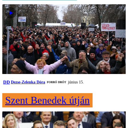
DD
Dezse-Zelenka Dóra
június 15.
FORRÓ DRÓT
Szent Benedek útján