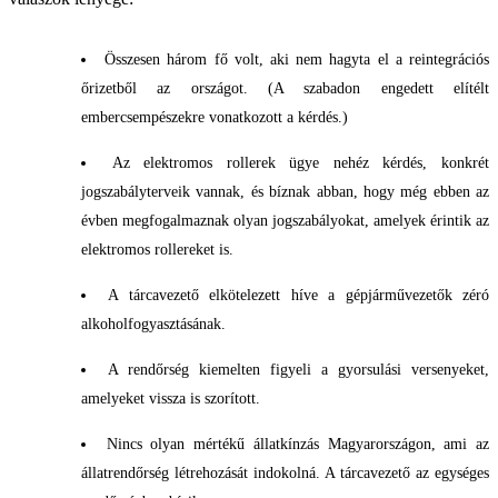
Összesen három fő volt, aki nem hagyta el a reintegrációs
őrizetből az országot. (A szabadon engedett elítélt
embercsempészekre vonatkozott a kérdés.)
Az elektromos rollerek ügye nehéz kérdés, konkrét
jogszabályterveik vannak, és bíznak abban, hogy még ebben az
évben megfogalmaznak olyan jogszabályokat, amelyek érintik az
elektromos rollereket is.
A tárcavezető elkötelezett híve a gépjárművezetők zéró
alkoholfogyasztásának.
A rendőrség kiemelten figyeli a gyorsulási versenyeket,
amelyeket vissza is szorított.
Nincs olyan mértékű állatkínzás Magyarországon, ami az
állatrendőrség létrehozását indokolná. A tárcavezető az egységes