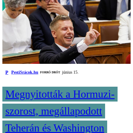
P
PestiSrácok.hu
június 15.
FORRÓ DRÓT
Megnyitották a Hormuzi-
szorost, megállapodott
Teherán és Washington