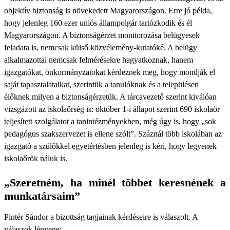
objektív biztonság is növekedett Magyarországon. Erre jó példa,
hogy jelenleg 160 ezer uniós állampolgár tartózkodik és él
Magyarországon. A biztonságérzet monitorozása belügyesek
feladata is, nemcsak külső közvélemény-kutatóké. A belügy
alkalmazottai nemcsak felmérésekre hagyatkoznak, hanem
igazgatókat, önkormányzatokat kérdeznek meg, hogy mondják el
saját tapasztalataikat, szerintük a tanulóknak és a településen
élőknek milyen a biztonságérzetük. A tárcavezető szerint kiválóan
vizsgázott az iskolaőrség is: október 1-i állapot szerint 690 iskolaőr
teljesített szolgálatot a tanintézményekben, még úgy is, hogy „sok
pedagógus szakszervezet is ellene szólt”. Száznál több iskolában az
igazgató a szülőkkel egyetértésben jelenleg is kéri, hogy legyenek
iskolaőrök náluk is.
„Szeretném, ha minél többet keresnének a
munkatársaim”
Pintér Sándor a bizottság tagjainak kérdéseire is válaszolt. A
válaszok lényege: