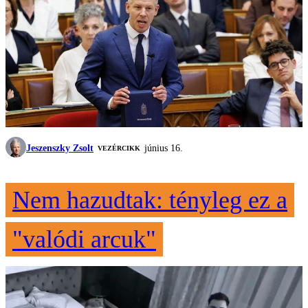
Jeszenszky Zsolt
június 16.
VEZÉRCIKK
Nem hazudtak: tényleg ez a
"valódi arcuk"