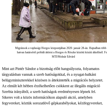
Migránsok a vajdasági Horgos központjában 2020. január 28-án. Hajnalban több
hatvan határsértő próbált áttörni a Horgos és Röszke közötti közúti átkelőnél. Fo
MTI/Molnár Edvárd
Mint azt Pintér Sándor a bizottság előtt hangsúlyozta, folyamatos
tárgyalásban vannak a szerb hatóságokkal, és a nyugat-balkáni
belügyminiszterekkel közösen is áttekintették a migrációs helyzetet.
Az elmúlt két hétben érzékelhetően csökkent az illegális migráció
Szerbia irányából, a szerb hatóságok eredményesen lépnek fel.
Sikeres volt a közös információkon alapuló akció, amelyben
fegyvereket, köztük sorozatlövő gépkarabélyokat, kézifegyvereket,