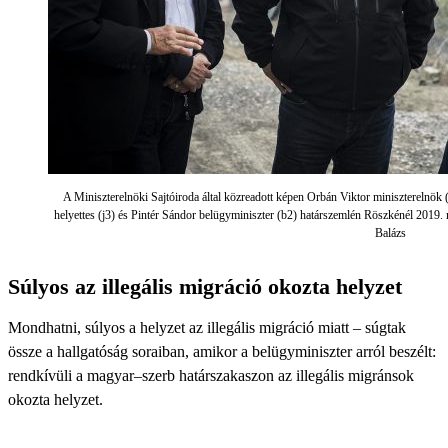
A Miniszterelnöki Sajtóiroda által közreadott képen Orbán Viktor miniszterelnök (
helyettes (j3) és Pintér Sándor belügyminiszter (b2) határszemlén Röszkénél 2019.
Balázs
Súlyos az illegális migráció okozta helyzet
Mondhatni, súlyos a helyzet az illegális migráció miatt – súgtak
össze a hallgatóság soraiban, amikor a belügyminiszter arról beszélt:
rendkívüli a magyar–szerb határszakaszon az illegális migránsok
okozta helyzet.