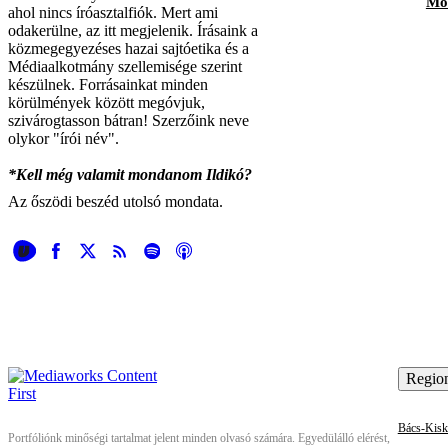
Mod
ahol nincs íróasztalfiók. Mert ami
odakerülne, az itt megjelenik. Írásaink a
közmegegyezéses hazai sajtóetika és a
Médiaalkotmány szellemisége szerint
készülnek. Forrásainkat minden
körülmények között megóvjuk,
szivárogtasson bátran! Szerzőink neve
olykor "írói név".
*Kell még valamit mondanom Ildikó?
Az őszödi beszéd utolsó mondata.
Region
Bács-Kisk
Portfóliónk minőségi tartalmat jelent minden olvasó számára. Egyedülálló elérést,