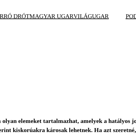
RRÓ DRÓT
MAGYAR UGAR
VILÁGUGAR
PO
m olyan elemeket tartalmazhat, amelyek a hatályos j
erint kiskorúakra károsak lehetnek. Ha azt szeretné