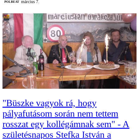
március 7.
‎POLBEAT
"Büszke vagyok rá, hogy
pályafutásom során nem tettem
rosszat egy kollégámnak sem" - A
születésnapos Stefka István a