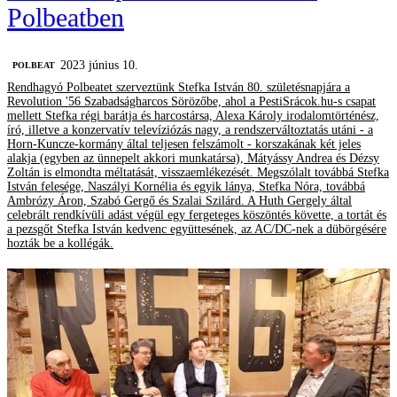
Polbeatben
2023 június 10.
‎POLBEAT
Rendhagyó Polbeatet szerveztünk Stefka István 80. születésnapjára a
Revolution '56 Szabadságharcos Sörözőbe, ahol a PestiSrácok.hu-s csapat
mellett Stefka régi barátja és harcostársa, Alexa Károly irodalomtörténész,
író, illetve a konzervatív televíziózás nagy, a rendszerváltoztatás utáni - a
Horn-Kuncze-kormány által teljesen felszámolt - korszakának két jeles
alakja (egyben az ünnepelt akkori munkatársa), Mátyássy Andrea és Dézsy
Zoltán is elmondta méltatását, visszaemlékezését. Megszólalt továbbá Stefka
István felesége, Naszályi Kornélia és egyik lánya, Stefka Nóra, továbbá
Ambrózy Áron, Szabó Gergő és Szalai Szilárd. A Huth Gergely által
celebrált rendkívüli adást végül egy fergeteges köszöntés követte, a tortát és
a pezsgőt Stefka István kedvenc együttesének, az AC/DC-nek a dübörgésére
hozták be a kollégák.