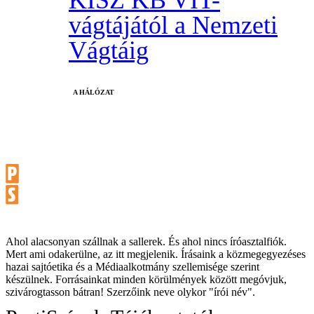
KISZ KB VIT-
vágtájától a Nemzeti
Vágtáig
A HÁLÓZAT
Ahol alacsonyan szállnak a sallerek. És ahol nincs íróasztalfiók.
Mert ami odakerülne, az itt megjelenik. Írásaink a közmegegyezéses
hazai sajtóetika és a Médiaalkotmány szellemisége szerint
készülnek. Forrásainkat minden körülmények között megóvjuk,
szivárogtasson bátran! Szerzőink neve olykor "írói név".