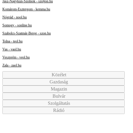
Jász-Nagykun-Szolnok - szoljon.hu
Komárom-Esztergom - kemma.hu
Nógrád - nool.hu
Somogy - sonline.hu
Szabolcs-Szatmár-Bereg - szon.hu
Tolna - teol.hu
Vas - vaol.hu
Veszprém - veol.hu
Zala - zaol.hu
Közélet
Gazdaság
Magazin
Bulvár
Szolgáltatás
Rádió