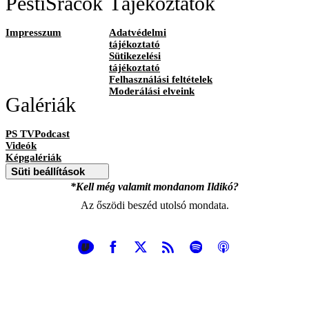
PestiSrácok
Tájékoztatók
Impresszum
Adatvédelmi
tájékoztató
Sütikezelési
tájékoztató
Felhasználási feltételek
Moderálási elveink
Galériák
PS TVPodcast
Videók
Képgalériák
Süti beállítások
*Kell még valamit mondanom Ildikó?
Az őszödi beszéd utolsó mondata.