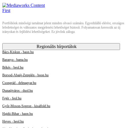
Portfóliónk minőségi tartalmat jelent minden olvasó számára. Egyedülálló elérést, országos
lefedettséget és változatos megjelenési lehetőséget biztosít. Folyamatosan keressük az új
irányokat és fejlődési lehetőségeket. Ez jövőnk záloga.
Regionális hírportálok
Bács-Kiskun - baon.hu
Baranya - bama.hu
Békés - beol.hu
Borsod-Abaúj-Zemplén - boon.hu
Csongrád - delmagyar.hu
Dunaújváros - duol.hu
Fejér - feol.hu
Győr-Moson-Sopron - kisalfold.hu
Hajdú-Bihar - haon.hu
Heves - heol.hu