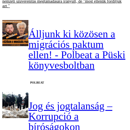
nemzeti szuverenitás megtámadására irányult, de "most ellenük fordítjuk
azt."
Álljunk ki közösen a
migrációs paktum
ellen! - Polbeat a Püski
könyvesboltban
‎POLBEAT
Jog és jogtalanság –
Korrupció a
bíróságokon