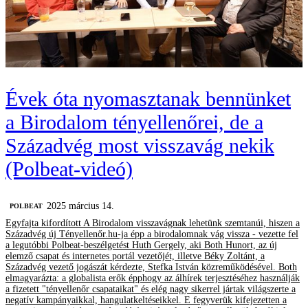
Évek óta nyomasztanak bennünket
a Birodalom tényellenőrei, de a
Századvég most visszavág nekik
(Polbeat-videó)
2025 március 14.
‎POLBEAT
Egyfajta kifordított A Birodalom visszavágnak lehetünk szemtanúi, hiszen a
Századvég új Tényellenőr.hu-ja épp a birodalomnak vág vissza - vezette fel
a legutóbbi Polbeat-beszélgetést Huth Gergely, aki Both Hunort, az új
elemző csapat és internetes portál vezetőjét, illetve Béky Zoltánt, a
Századvég vezető jogászát kérdezte, Stefka István közreműködésével. Both
elmagyarázta: a globalista erők épphogy az álhírek terjesztéséhez használják
a fizetett "tényellenőr csapataikat" és elég nagy sikerrel jártak világszerte a
negatív kampányaikkal, hangulatkeltéseikkel. E fegyverük kifejezetten a