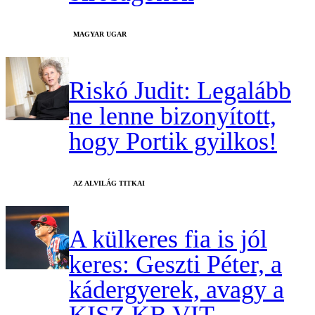
MAGYAR UGAR
Riskó Judit: Legalább
ne lenne bizonyított,
hogy Portik gyilkos!
AZ ALVILÁG TITKAI
A külkeres fia is jól
keres: Geszti Péter, a
kádergyerek, avagy a