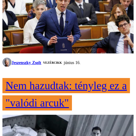
Jeszenszky Zsolt
június 16.
VEZÉRCIKK
Nem hazudtak: tényleg ez a
"valódi arcuk"