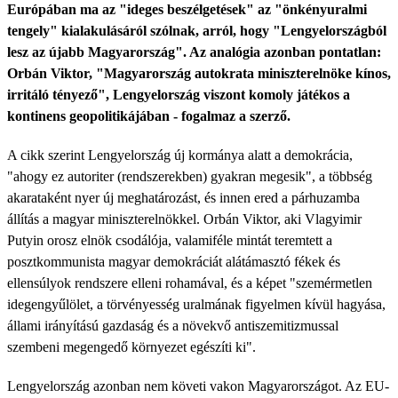
Európában ma az "ideges beszélgetések" az "önkényuralmi
tengely" kialakulásáról szólnak, arról, hogy "Lengyelországból
lesz az újabb Magyarország". Az analógia azonban pontatlan:
Orbán Viktor, "Magyarország autokrata miniszterelnöke kínos,
irritáló tényező", Lengyelország viszont komoly játékos a
kontinens geopolitikájában - fogalmaz a szerző.
A cikk szerint Lengyelország új kormánya alatt a demokrácia,
"ahogy ez autoriter (rendszerekben) gyakran megesik", a többség
akarataként nyer új meghatározást, és innen ered a párhuzamba
állítás a magyar miniszterelnökkel. Orbán Viktor, aki Vlagyimir
Putyin orosz elnök csodálója, valamiféle mintát teremtett a
posztkommunista magyar demokráciát alátámasztó fékek és
ellensúlyok rendszere elleni rohamával, és a képet "szemérmetlen
idegengyűlölet, a törvényesség uralmának figyelmen kívül hagyása,
állami irányítású gazdaság és a növekvő antiszemitizmussal
szembeni megengedő környezet egészíti ki".
Lengyelország azonban nem követi vakon Magyarországot. Az EU-