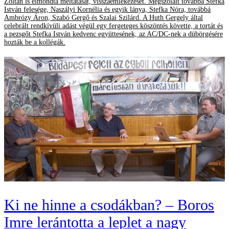
Zoltán is elmondta méltatását, visszaemlékezését. Megszólalt továbbá Stefka
István felesége, Naszályi Kornélia és egyik lánya, Stefka Nóra, továbbá
Ambrózy Áron, Szabó Gergő és Szalai Szilárd. A Huth Gergely által
celebrált rendkívüli adást végül egy fergeteges köszöntés követte, a tortát és
a pezsgőt Stefka István kedvenc együttesének, az AC/DC-nek a dübörgésére
hozták be a kollégák.
Ki ne hinne a csodákban? – Boros
Imre lerántotta a leplet a nagy