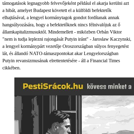
támogatások legnagyobb felvevőjeként például el akarja kerülni azt
a hibát, amelyet Budapest követett el a külföldi befektetők
elhajtásával, a lengyel kormánytagok gondot fordítanak annak
hangsúlyozására, hogy a befektetőknek nincs félnivalójuk az ő
államkapitalizmusuktól. Mindemellett - miközben Orbán Viktor
"nem is tudja leplezni rajongását Putyin iránt" - Jaroslaw Kaczynski,
a lengyel kormánypárt vezetője Oroszországban súlyos fenyegetést
lát, és állandó NATO-támaszpontokat akar Lengyelországban
Putyin revansizmusának elrettentetésére - áll a Financial Times
cikkében.