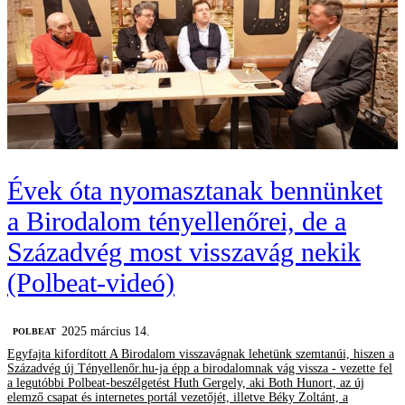
Évek óta nyomasztanak bennünket
a Birodalom tényellenőrei, de a
Századvég most visszavág nekik
(Polbeat-videó)
2025 március 14.
‎POLBEAT
Egyfajta kifordított A Birodalom visszavágnak lehetünk szemtanúi, hiszen a
Századvég új Tényellenőr.hu-ja épp a birodalomnak vág vissza - vezette fel
a legutóbbi Polbeat-beszélgetést Huth Gergely, aki Both Hunort, az új
elemző csapat és internetes portál vezetőjét, illetve Béky Zoltánt, a