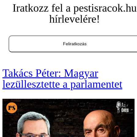
Iratkozz fel a pestisracok.hu
hírlevelére!
Feliratkozás
Takács Péter: Magyar
lezüllesztette a parlamentet