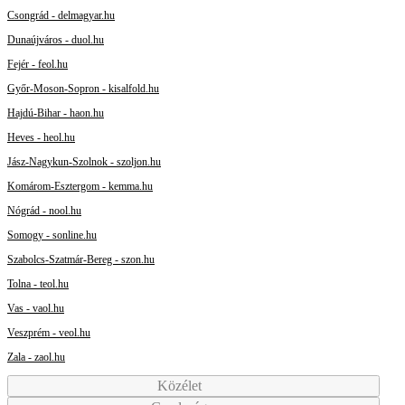
Csongrád - delmagyar.hu
Dunaújváros - duol.hu
Fejér - feol.hu
Győr-Moson-Sopron - kisalfold.hu
Hajdú-Bihar - haon.hu
Heves - heol.hu
Jász-Nagykun-Szolnok - szoljon.hu
Komárom-Esztergom - kemma.hu
Nógrád - nool.hu
Somogy - sonline.hu
Szabolcs-Szatmár-Bereg - szon.hu
Tolna - teol.hu
Vas - vaol.hu
Veszprém - veol.hu
Zala - zaol.hu
Közélet