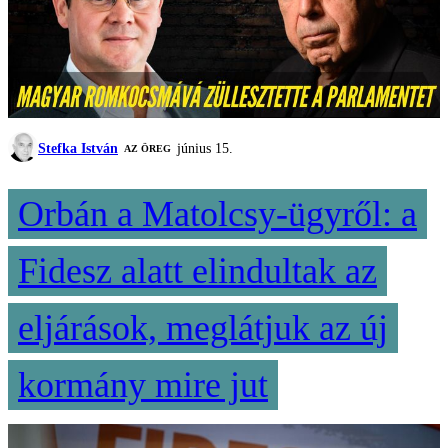
Stefka István
június 15.
AZ ÖREG
Orbán a Matolcsy-ügyről: a
Fidesz alatt elindultak az
eljárások, meglátjuk az új
kormány mire jut