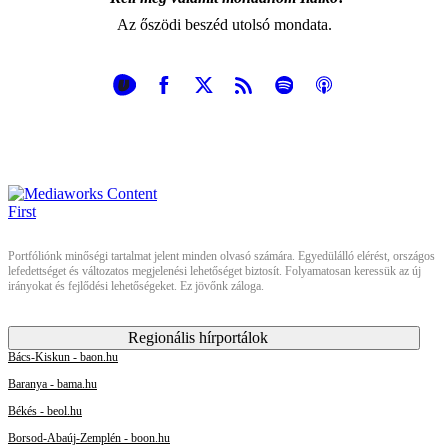
Az őszödi beszéd utolsó mondata.
Portfóliónk minőségi tartalmat jelent minden olvasó számára. Egyedülálló elérést, országos
lefedettséget és változatos megjelenési lehetőséget biztosít. Folyamatosan keressük az új
irányokat és fejlődési lehetőségeket. Ez jövőnk záloga.
Regionális hírportálok
Bács-Kiskun - baon.hu
Baranya - bama.hu
Békés - beol.hu
Borsod-Abaúj-Zemplén - boon.hu