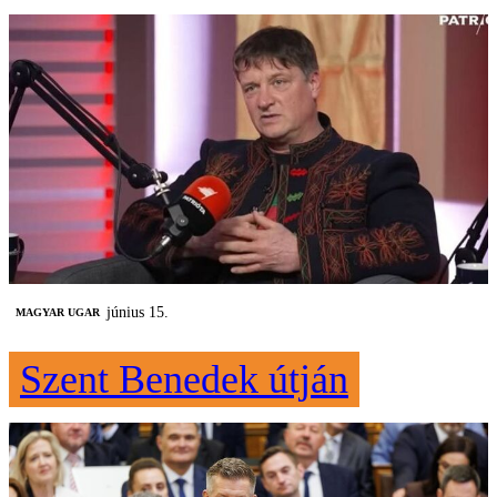
június 15.
MAGYAR UGAR
Szent Benedek útján