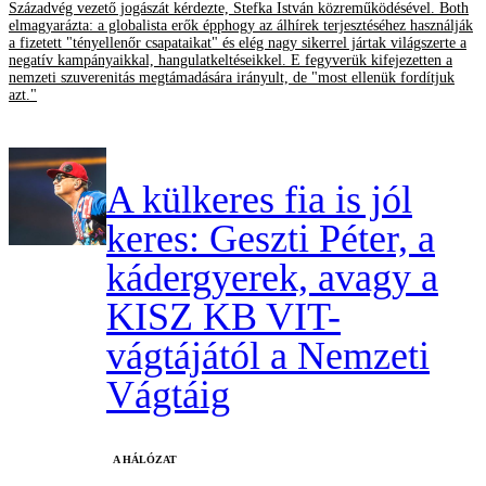
Századvég vezető jogászát kérdezte, Stefka István közreműködésével. Both
elmagyarázta: a globalista erők épphogy az álhírek terjesztéséhez használják
a fizetett "tényellenőr csapataikat" és elég nagy sikerrel jártak világszerte a
negatív kampányaikkal, hangulatkeltéseikkel. E fegyverük kifejezetten a
nemzeti szuverenitás megtámadására irányult, de "most ellenük fordítjuk
azt."
A külkeres fia is jól
keres: Geszti Péter, a
kádergyerek, avagy a
KISZ KB VIT-
vágtájától a Nemzeti
Vágtáig
A HÁLÓZAT