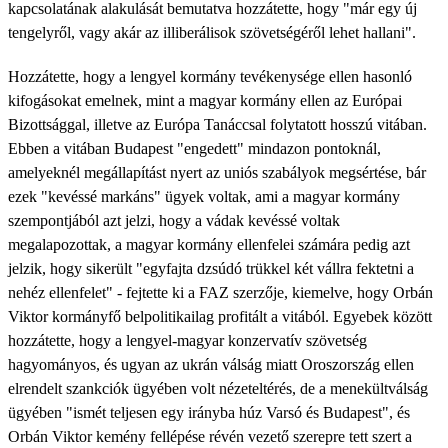
kapcsolatának alakulását bemutatva hozzátette, hogy "már egy új
tengelyről, vagy akár az illiberálisok szövetségéről lehet hallani".
Hozzátette, hogy a lengyel kormány tevékenysége ellen hasonló
kifogásokat emelnek, mint a magyar kormány ellen az Európai
Bizottsággal, illetve az Európa Tanáccsal folytatott hosszú vitában.
Ebben a vitában Budapest "engedett" mindazon pontoknál,
amelyeknél megállapítást nyert az uniós szabályok megsértése, bár
ezek "kevéssé markáns" ügyek voltak, ami a magyar kormány
szempontjából azt jelzi, hogy a vádak kevéssé voltak
megalapozottak, a magyar kormány ellenfelei számára pedig azt
jelzik, hogy sikerült "egyfajta dzsúdó trükkel két vállra fektetni a
nehéz ellenfelet" - fejtette ki a FAZ szerzője, kiemelve, hogy Orbán
Viktor kormányfő belpolitikailag profitált a vitából. Egyebek között
hozzátette, hogy a lengyel-magyar konzervatív szövetség
hagyományos, és ugyan az ukrán válság miatt Oroszország ellen
elrendelt szankciók ügyében volt nézeteltérés, de a menekültválság
ügyében "ismét teljesen egy irányba húz Varsó és Budapest", és
Orbán Viktor kemény fellépése révén vezető szerepre tett szert a