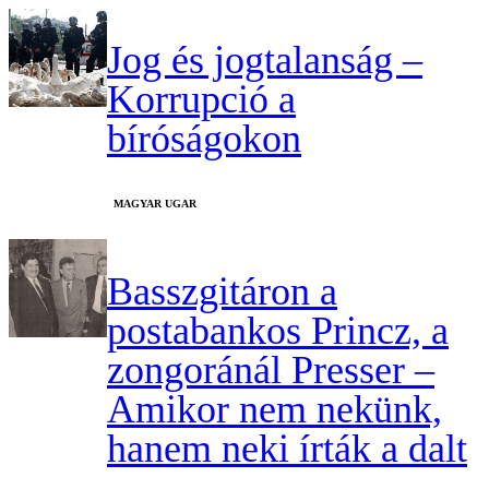
Jog és jogtalanság –
Korrupció a
bíróságokon
MAGYAR UGAR
Basszgitáron a
postabankos Princz, a
zongoránál Presser –
Amikor nem nekünk,
hanem neki írták a dalt