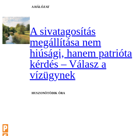
A HÁLÓZAT
A sivatagosítás
megállítása nem
hiúsági, hanem patrióta
kérdés – Válasz a
vízügynek
HUSZONÖTÖDIK ÓRA