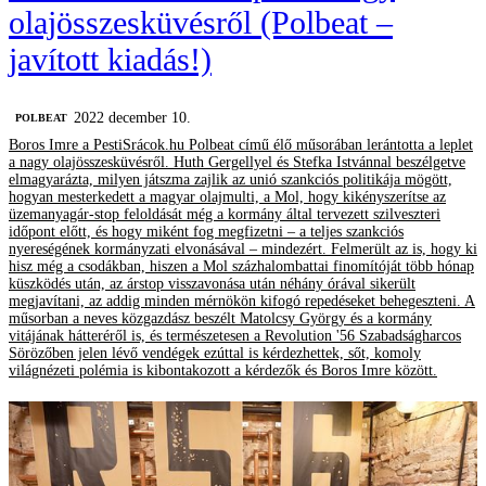
olajösszesküvésről (Polbeat –
javított kiadás!)
2022 december 10.
‎POLBEAT
Boros Imre a PestiSrácok.hu Polbeat című élő műsorában lerántotta a leplet
a nagy olajösszesküvésről. Huth Gergellyel és Stefka Istvánnal beszélgetve
elmagyarázta, milyen játszma zajlik az unió szankciós politikája mögött,
hogyan mesterkedett a magyar olajmulti, a Mol, hogy kikényszerítse az
üzemanyagár-stop feloldását még a kormány által tervezett szilveszteri
időpont előtt, és hogy miként fog megfizetni – a teljes szankciós
nyereségének kormányzati elvonásával – mindezért. Felmerült az is, hogy ki
hisz még a csodákban, hiszen a Mol százhalombattai finomítóját több hónap
küszködés után, az árstop visszavonása után néhány órával sikerült
megjavítani, az addig minden mérnökön kifogó repedéseket behegeszteni. A
műsorban a neves közgazdász beszélt Matolcsy György és a kormány
vitájának hátteréről is, és természetesen a Revolution '56 Szabadságharcos
Sörözőben jelen lévő vendégek ezúttal is kérdezhettek, sőt, komoly
világnézeti polémia is kibontakozott a kérdezők és Boros Imre között.