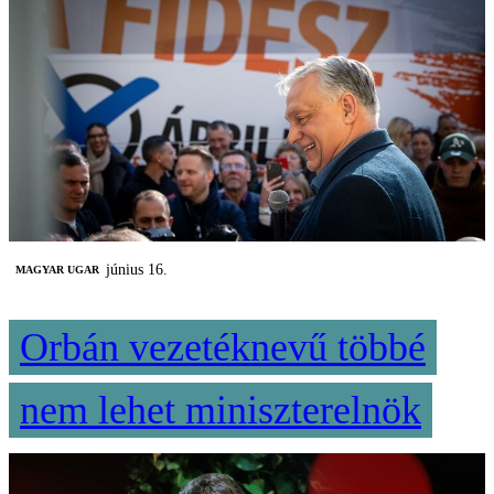
június 16.
MAGYAR UGAR
Orbán vezetéknevű többé
nem lehet miniszterelnök