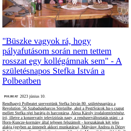
"Büszke vagyok rá, hogy
pályafutásom során nem tettem
rosszat egy kollégámnak sem" - A
születésnapos Stefka István a
Polbeatben
2023 június 10.
‎POLBEAT
Rendhagyó Polbeatet szerveztünk Stefka István 80. születésnapjára a
Revolution '56 Szabadságharcos Sörözőbe, ahol a PestiSrácok.hu-s csapat
mellett Stefka régi barátja és harcostársa, Alexa Károly irodalomtörténész,
író, illetve a konzervatív televíziózás nagy, a rendszerváltoztatás utáni - a
Horn-Kuncze-kormány által teljesen felszámolt - korszakának két jeles
alakja (egyben az ünnepelt akkori munkatársa), Mátyássy Andrea és Dézsy