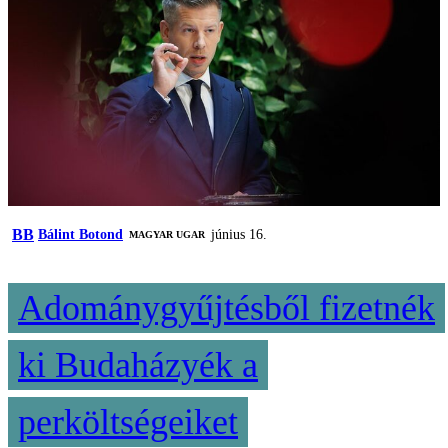
BB
Bálint Botond
június 16.
MAGYAR UGAR
Adománygyűjtésből fizetnék
ki Budaházyék a
perköltségeiket