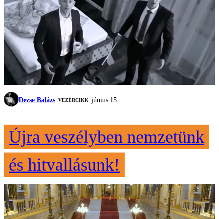
Dezse Balázs
június 15.
VEZÉRCIKK
Újra veszélyben nemzetünk
és hitvallásunk!