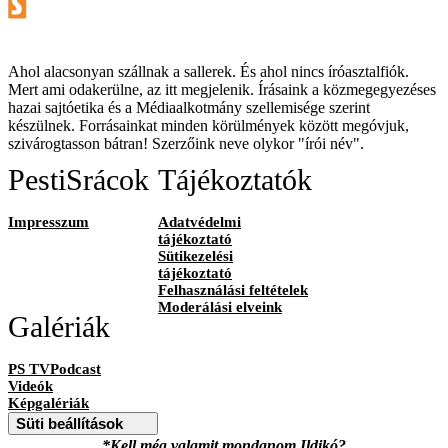
Ahol alacsonyan szállnak a sallerek. És ahol nincs íróasztalfiók.
Mert ami odakerülne, az itt megjelenik. Írásaink a közmegegyezéses
hazai sajtóetika és a Médiaalkotmány szellemisége szerint
készülnek. Forrásainkat minden körülmények között megóvjuk,
szivárogtasson bátran! Szerzőink neve olykor "írói név".
PestiSrácok
Tájékoztatók
Impresszum
Adatvédelmi
tájékoztató
Sütikezelési
tájékoztató
Felhasználási feltételek
Moderálási elveink
Galériák
PS TVPodcast
Videók
Képgalériák
Süti beállítások
*Kell még valamit mondanom Ildikó?