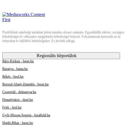
Portfóliónk minőségi tartalmat jelent minden olvasó számára. Egyedülálló elérést, országos
lefedettséget és változatos megjelenési lehetőséget biztosít. Folyamatosan keressük az új
irányokat és fejlődési lehetőségeket. Ez jövőnk záloga.
Regionális hírportálok
Bács-Kiskun - baon.hu
Baranya - bama.hu
Békés - beol.hu
Borsod-Abaúj-Zemplén - boon.hu
Csongrád - delmagyar.hu
Dunaújváros - duol.hu
Fejér - feol.hu
Győr-Moson-Sopron - kisalfold.hu
Hajdú-Bihar - haon.hu