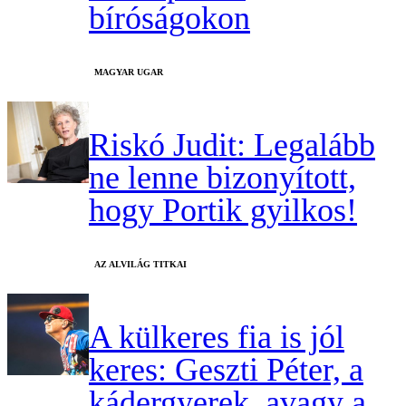
bíróságokon
MAGYAR UGAR
Riskó Judit: Legalább
ne lenne bizonyított,
hogy Portik gyilkos!
AZ ALVILÁG TITKAI
A külkeres fia is jól
keres: Geszti Péter, a
kádergyerek, avagy a