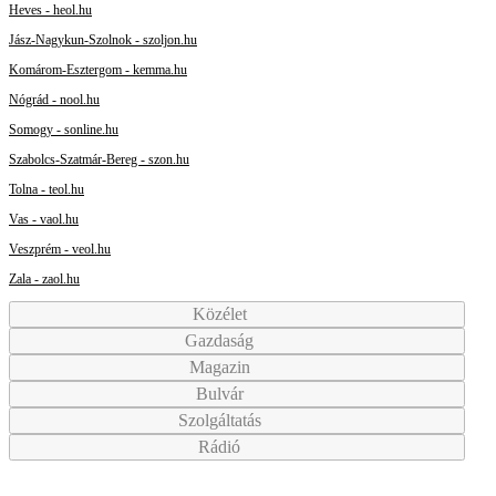
Heves - heol.hu
Jász-Nagykun-Szolnok - szoljon.hu
Komárom-Esztergom - kemma.hu
Nógrád - nool.hu
Somogy - sonline.hu
Szabolcs-Szatmár-Bereg - szon.hu
Tolna - teol.hu
Vas - vaol.hu
Veszprém - veol.hu
Zala - zaol.hu
Közélet
Gazdaság
Magazin
Bulvár
Szolgáltatás
Rádió