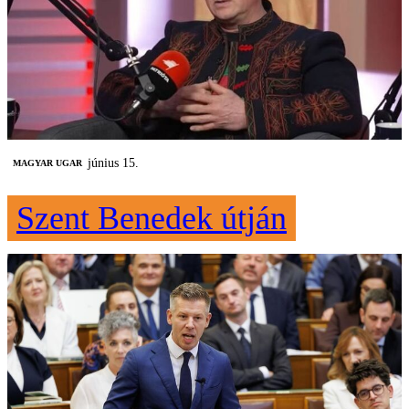
június 15.
MAGYAR UGAR
Szent Benedek útján