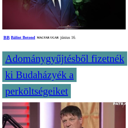
BB
Bálint Botond
június 16.
MAGYAR UGAR
Adománygyűjtésből fizetnék
ki Budaházyék a
perköltségeiket