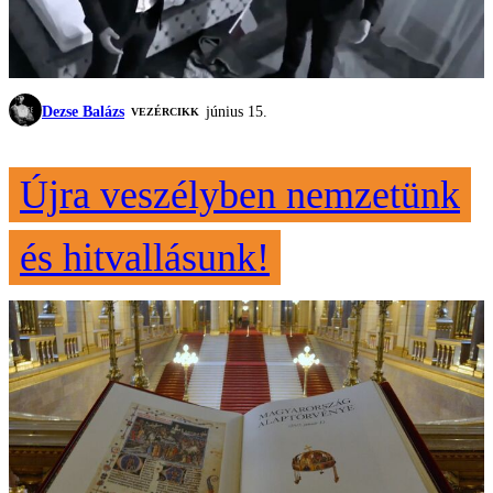
Dezse Balázs
június 15.
VEZÉRCIKK
Újra veszélyben nemzetünk
és hitvallásunk!