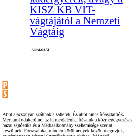
KISZ KB VIT-
vágtájától a Nemzeti
Vágtáig
A HÁLÓZAT
Ahol alacsonyan szállnak a sallerek. És ahol nincs íróasztalfiók.
Mert ami odakerülne, az itt megjelenik. Írásaink a közmegegyezéses
hazai sajtóetika és a Médiaalkotmány szellemisége szerint
készülnek. Forrásainkat minden körülmények között megóvjuk,