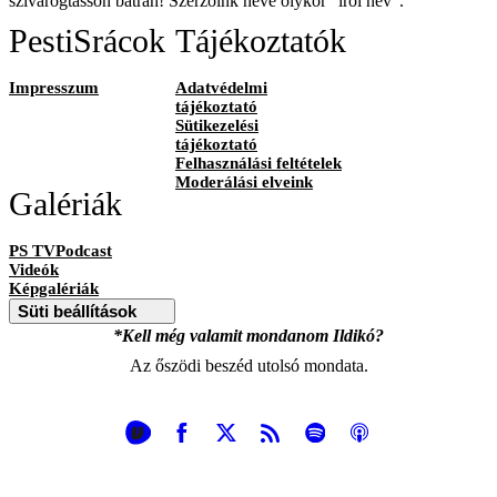
szivárogtasson bátran! Szerzőink neve olykor "írói név".
PestiSrácok
Tájékoztatók
Impresszum
Adatvédelmi
tájékoztató
Sütikezelési
tájékoztató
Felhasználási feltételek
Moderálási elveink
Galériák
PS TVPodcast
Videók
Képgalériák
Süti beállítások
*Kell még valamit mondanom Ildikó?
Az őszödi beszéd utolsó mondata.