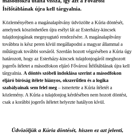
másodfokra utalta vissza, így azt a Fővárosi
Ítélőtáblának újra kell tárgyalnia.
Közleményében a magánalapítvány üdvözölte a Kúria döntését,
amelynek köszönhetően újra esélyt lát az Esterházy-kincsek
tulajdonjogának megnyugtató rendezésére. A magánalapítvány
továbbra is kész peren kívül megállapodni a magyar állammal a
műtárgyak további sorsáról. Szerdán hozott végzésében a Kúria úgy
határozott, hogy az Esterházy-kincsek tulajdonjogáról meghozott
jogerős ítéletet a másodfokon eljáró Fővárosi Ítélőtáblának újra kell
tárgyalnia.
A döntés szóbeli indoklása szerint a másodfokon
eljáró bíróság ítélete hiányos, okszerűtlen és a logika
szabályainak sem felel meg
– ismertette a Kúria ítéletét a
közlemény. A Kúria a tulajdonjog kérdésében nem hozott döntést,
csak a korábbi jogerős ítéletet helyezte hatályon kívül.
Üdvözöljük a Kúria döntését, hiszen ez azt jelenti,