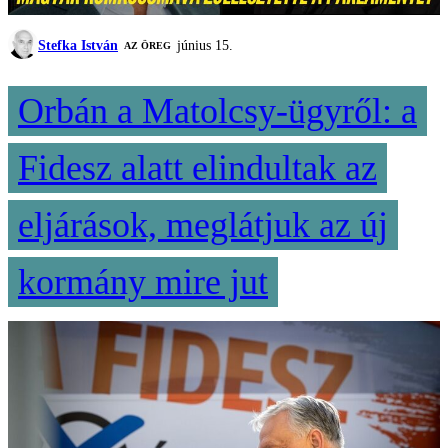
Stefka István
június 15.
AZ ÖREG
Orbán a Matolcsy-ügyről: a
Fidesz alatt elindultak az
eljárások, meglátjuk az új
kormány mire jut