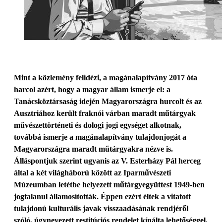
Mint a közlemény felidézi, a magánalapítvány 2017 óta
harcol azért, hogy a magyar állam ismerje el: a
Tanácsköztársaság idején Magyarországra hurcolt és az
Ausztriához került fraknói várban maradt műtárgyak
művészettörténeti és dologi jogi egységet alkotnak,
továbbá ismerje a magánalapítvány tulajdonjogát a
Magyarországra maradt műtárgyakra nézve is.
Álláspontjuk szerint ugyanis az V. Esterházy Pál herceg
által a két világháború között az Iparművészeti
Múzeumban letétbe helyezett műtárgyegyüttest 1949-ben
jogtalanul államosították. Éppen ezért éltek a vitatott
tulajdonú kulturális javak visszaadásának rendjéről
szóló, úgynevezett restitúciós rendelet kínálta lehetőséggel,