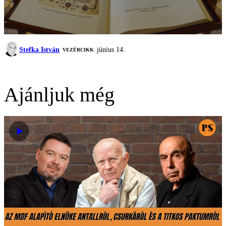
Stefka István
június 14.
VEZÉRCIKK
Ajánljuk még