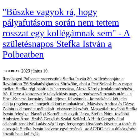
"Büszke vagyok rá, hogy
pályafutásom során nem tettem
rosszat egy kollégámnak sem" - A
születésnapos Stefka István a
Polbeatben
2023 június 10.
‎POLBEAT
Rendhagyó Polbeatet szerveztünk Stefka István 80. születésnapjára a
Revolution '56 Szabadságharcos Sörözőbe, ahol a PestiSrácok.hu-s csapat
mellett Stefka régi barátja és harcostársa, Alexa Károly irodalomtörténész,
író, illetve a konzervatív televíziózás nagy, a rendszerváltoztatás utáni - a
Horn-Kuncze-kormány által teljesen felszámolt - korszakának két jeles
alakja (egyben az ünnepelt akkori munkatársa), Mátyássy Andrea és Dézsy
Zoltán is elmondta méltatását, visszaemlékezését. Megszólalt továbbá Stefka
István felesége, Naszályi Kornélia és egyik lánya, Stefka Nóra, továbbá
Ambrózy Áron, Szabó Gergő és Szalai Szilárd. A Huth Gergely által
celebrált rendkívüli adást végül egy fergeteges köszöntés követte, a tortát és
a pezsgőt Stefka István kedvenc együttesének, az AC/DC-nek a dübörgésére
hozták be a kollégák.