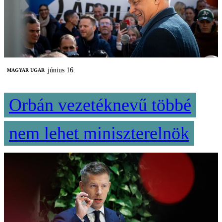
június 16.
MAGYAR UGAR
Orbán vezetéknevű többé
nem lehet miniszterelnök