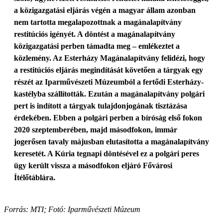
a közigazgatási eljárás végén a magyar állam azonban
nem tartotta megalapozottnak a magánalapítvány
restitúciós igényét. A döntést a magánalapítvány
közigazgatási perben támadta meg – emlékeztet a
közlemény. Az Esterházy Magánalapítvány felidézi, hogy
a restitúciós eljárás megindítását követően a tárgyak egy
részét az Iparművészeti Múzeumból a fertődi Esterházy-
kastélyba szállították. Ezután a magánalapítvány polgári
pert is indított a tárgyak tulajdonjogának tisztázása
érdekében. Ebben a polgári perben a bíróság első fokon
2020 szeptemberében, majd másodfokon, immár
jogerősen tavaly májusban elutasította a magánalapítvány
keresetét. A Kúria tegnapi döntésével ez a polgári peres
ügy került vissza a másodfokon eljáró Fővárosi
Ítélőtáblára.
Forrás: MTI; Fotó: Iparművészeti Múzeum