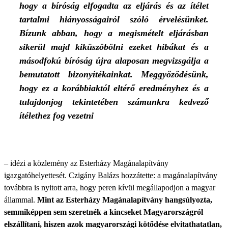
hogy a bíróság elfogadta az eljárás és az ítélet
tartalmi hiányosságairól szóló érvelésünket.
Bízunk abban, hogy a megismételt eljárásban
sikerül majd kiküszöbölni ezeket hibákat és a
másodfokú bíróság újra alaposan megvizsgálja a
bemutatott bizonyítékainkat. Meggyőződésünk,
hogy ez a korábbiaktól eltérő eredményhez és a
tulajdonjog tekintetében számunkra kedvező
ítélethez fog vezetni
– idézi a közlemény az Esterházy Magánalapítvány
igazgatóhelyettesét. Czigány Balázs hozzátette: a magánalapítvány
továbbra is nyitott arra, hogy peren kívül megállapodjon a magyar
állammal.
Mint az Esterházy Magánalapítvány hangsúlyozta,
semmiképpen sem szeretnék a kincseket Magyarországról
elszállítani, hiszen azok magyarországi kötődése elvitathatatlan,