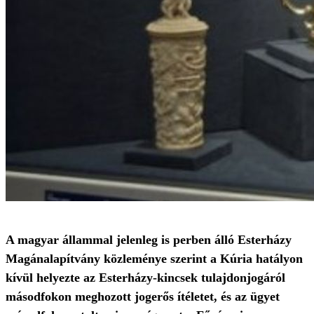
A magyar állammal jelenleg is perben álló Esterházy
Magánalapítvány közleménye szerint a Kúria hatályon
kívül helyezte az Esterházy-kincsek tulajdonjogáról
másodfokon meghozott jogerős ítéletet, és az ügyet