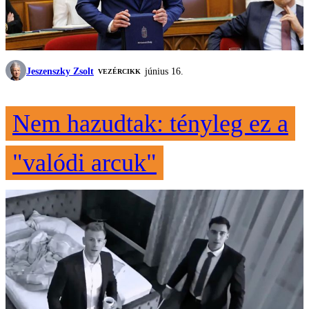
Jeszenszky Zsolt
június 16.
VEZÉRCIKK
Nem hazudtak: tényleg ez a
"valódi arcuk"