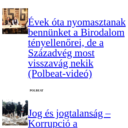
Évek óta nyomasztanak
bennünket a Birodalom
tényellenőrei, de a
Századvég most
visszavág nekik
(Polbeat-videó)
‎POLBEAT
Jog és jogtalanság –
Korrupció a