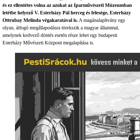
és ez ellentétes volna az azokat az Iparművészeti Múzeumban
letétbe helyező V. Esterházy Pál herceg és felesége, Esterházy
Ottrubay Melinda végakaratával is.
A magánalapítvány egy
olyan, átfogó megállapodásra törekszik a magyar állammal,
amelynek kedvező döntés esetén része lehet egy budapesti
Esterházy Művészeti Központ megalapítása is.