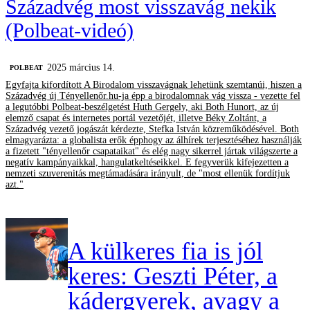
Századvég most visszavág nekik
(Polbeat-videó)
2025 március 14.
‎POLBEAT
Egyfajta kifordított A Birodalom visszavágnak lehetünk szemtanúi, hiszen a
Századvég új Tényellenőr.hu-ja épp a birodalomnak vág vissza - vezette fel
a legutóbbi Polbeat-beszélgetést Huth Gergely, aki Both Hunort, az új
elemző csapat és internetes portál vezetőjét, illetve Béky Zoltánt, a
Századvég vezető jogászát kérdezte, Stefka István közreműködésével. Both
elmagyarázta: a globalista erők épphogy az álhírek terjesztéséhez használják
a fizetett "tényellenőr csapataikat" és elég nagy sikerrel jártak világszerte a
negatív kampányaikkal, hangulatkeltéseikkel. E fegyverük kifejezetten a
nemzeti szuverenitás megtámadására irányult, de "most ellenük fordítjuk
azt."
A külkeres fia is jól
keres: Geszti Péter, a
kádergyerek, avagy a