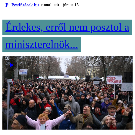
P
PestiSrácok.hu
június 15.
FORRÓ DRÓT
Érdekes, erről nem posztol a
miniszterelnök...