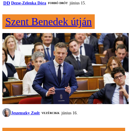
DD
Dezse-Zelenka Dóra
június 15.
FORRÓ DRÓT
Szent Benedek útján
Jeszenszky Zsolt
június 16.
VEZÉRCIKK