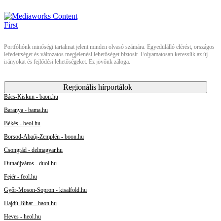
Portfóliónk minőségi tartalmat jelent minden olvasó számára. Egyedülálló elérést, országos
lefedettséget és változatos megjelenési lehetőséget biztosít. Folyamatosan keressük az új
irányokat és fejlődési lehetőségeket. Ez jövőnk záloga.
Regionális hírportálok
Bács-Kiskun - baon.hu
Baranya - bama.hu
Békés - beol.hu
Borsod-Abaúj-Zemplén - boon.hu
Csongrád - delmagyar.hu
Dunaújváros - duol.hu
Fejér - feol.hu
Győr-Moson-Sopron - kisalfold.hu
Hajdú-Bihar - haon.hu
Heves - heol.hu