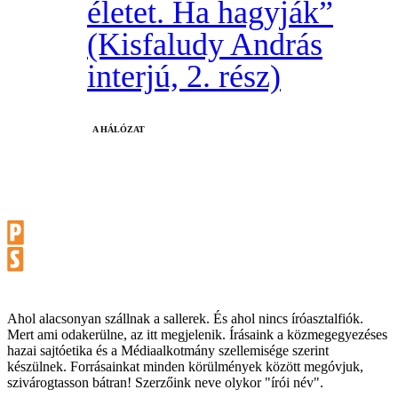
életet. Ha hagyják”
(Kisfaludy András
interjú, 2. rész)
A HÁLÓZAT
Ahol alacsonyan szállnak a sallerek. És ahol nincs íróasztalfiók.
Mert ami odakerülne, az itt megjelenik. Írásaink a közmegegyezéses
hazai sajtóetika és a Médiaalkotmány szellemisége szerint
készülnek. Forrásainkat minden körülmények között megóvjuk,
szivárogtasson bátran! Szerzőink neve olykor "írói név".