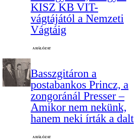
KISZ KB VIT-
vágtájától a Nemzeti
Vágtáig
A HÁLÓZAT
Basszgitáron a
postabankos Princz, a
zongoránál Presser –
Amikor nem nekünk,
hanem neki írták a dalt
A HÁLÓZAT