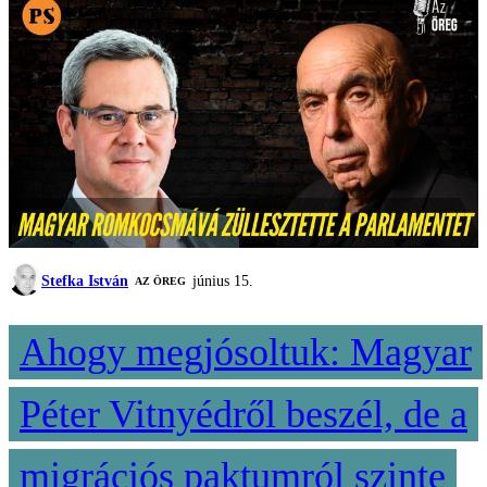
Stefka István
június 15.
AZ ÖREG
Ahogy megjósoltuk: Magyar
Péter Vitnyédről beszél, de a
migrációs paktumról szinte