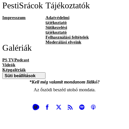
PestiSrácok
Tájékoztatók
Impresszum
Adatvédelmi
tájékoztató
Sütikezelési
tájékoztató
Felhasználási feltételek
Moderálási elveink
Galériák
PS TVPodcast
Videók
Képgalériák
Süti beállítások
*Kell még valamit mondanom Ildikó?
Az őszödi beszéd utolsó mondata.