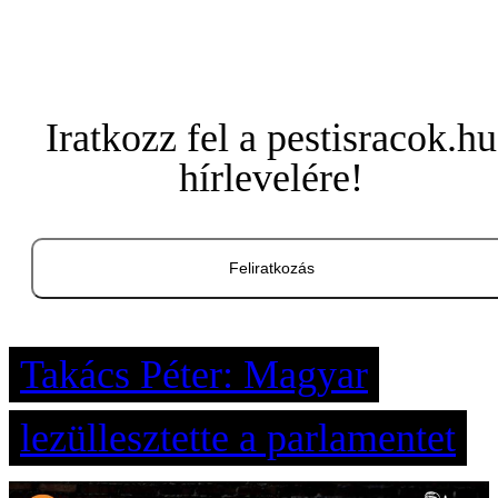
Iratkozz fel a pestisracok.hu
hírlevelére!
Feliratkozás
Takács Péter: Magyar
lezüllesztette a parlamentet