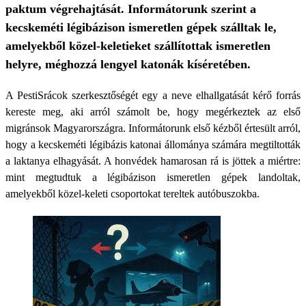
paktum végrehajtását. Informátorunk szerint a
kecskeméti légibázison ismeretlen gépek szálltak le,
amelyekből közel-keletieket szállítottak ismeretlen
helyre, méghozzá lengyel katonák kíséretében.
A PestiSrácok szerkesztőségét egy a neve elhallgatását kérő forrás
kereste meg, aki arról számolt be, hogy megérkeztek az első
migránsok Magyarországra. Informátorunk első kézből értesült arról,
hogy a kecskeméti légibázis katonai állománya számára megtiltották
a laktanya elhagyását. A honvédek hamarosan rá is jöttek a miértre:
mint megtudtuk a légibázison ismeretlen gépek landoltak,
amelyekből közel-keleti csoportokat tereltek autóbuszokba.