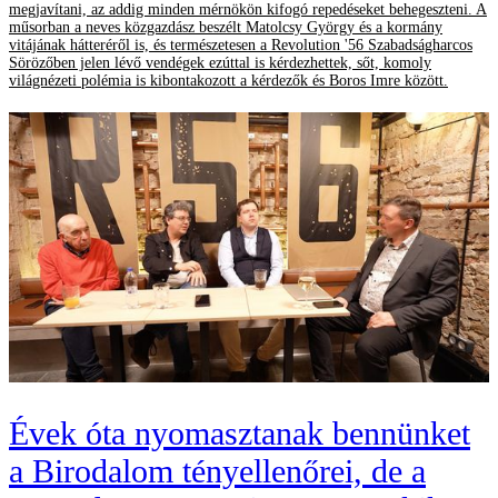
megjavítani, az addig minden mérnökön kifogó repedéseket behegeszteni. A
műsorban a neves közgazdász beszélt Matolcsy György és a kormány
vitájának hátteréről is, és természetesen a Revolution '56 Szabadságharcos
Sörözőben jelen lévő vendégek ezúttal is kérdezhettek, sőt, komoly
világnézeti polémia is kibontakozott a kérdezők és Boros Imre között.
Évek óta nyomasztanak bennünket
a Birodalom tényellenőrei, de a