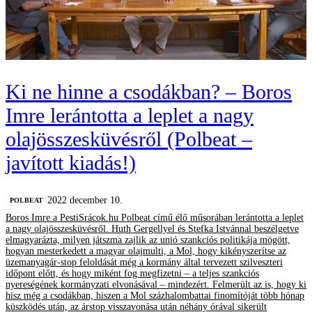
Ki ne hinne a csodákban? – Boros
Imre lerántotta a leplet a nagy
olajösszesküvésről (Polbeat –
javított kiadás!)
2022 december 10.
‎POLBEAT
Boros Imre a PestiSrácok.hu Polbeat című élő műsorában lerántotta a leplet
a nagy olajösszesküvésről. Huth Gergellyel és Stefka Istvánnal beszélgetve
elmagyarázta, milyen játszma zajlik az unió szankciós politikája mögött,
hogyan mesterkedett a magyar olajmulti, a Mol, hogy kikényszerítse az
üzemanyagár-stop feloldását még a kormány által tervezett szilveszteri
időpont előtt, és hogy miként fog megfizetni – a teljes szankciós
nyereségének kormányzati elvonásával – mindezért. Felmerült az is, hogy ki
hisz még a csodákban, hiszen a Mol százhalombattai finomítóját több hónap
küszködés után, az árstop visszavonása után néhány órával sikerült