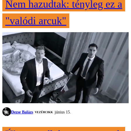
Nem hazudtak: tényleg ez a
"valódi arcuk"
Dezse Balázs
június 15.
VEZÉRCIKK