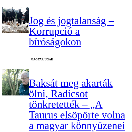
Jog és jogtalanság –
Korrupció a
bíróságokon
MAGYAR UGAR
Baksát meg akarták
ölni, Radicsot
tönkretették – „A
Taurus elsöpörte volna
a magyar könnyűzenei