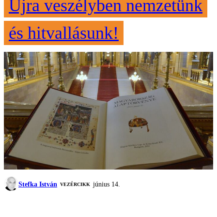
Újra veszélyben nemzetünk
és hitvallásunk!
Stefka István
június 14.
VEZÉRCIKK