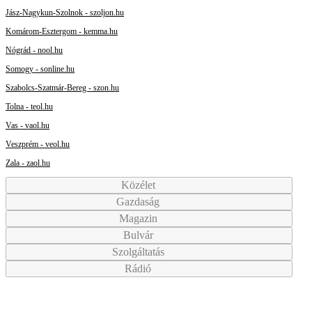
Jász-Nagykun-Szolnok - szoljon.hu
Komárom-Esztergom - kemma.hu
Nógrád - nool.hu
Somogy - sonline.hu
Szabolcs-Szatmár-Bereg - szon.hu
Tolna - teol.hu
Vas - vaol.hu
Veszprém - veol.hu
Zala - zaol.hu
Közélet
Gazdaság
Magazin
Bulvár
Szolgáltatás
Rádió