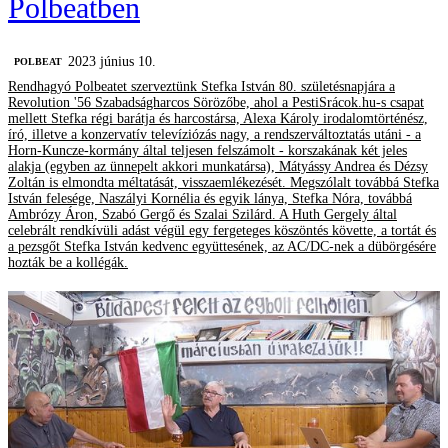
Polbeatben
2023 június 10.
‎POLBEAT
Rendhagyó Polbeatet szerveztünk Stefka István 80. születésnapjára a
Revolution '56 Szabadságharcos Sörözőbe, ahol a PestiSrácok.hu-s csapat
mellett Stefka régi barátja és harcostársa, Alexa Károly irodalomtörténész,
író, illetve a konzervatív televíziózás nagy, a rendszerváltoztatás utáni - a
Horn-Kuncze-kormány által teljesen felszámolt - korszakának két jeles
alakja (egyben az ünnepelt akkori munkatársa), Mátyássy Andrea és Dézsy
Zoltán is elmondta méltatását, visszaemlékezését. Megszólalt továbbá Stefka
István felesége, Naszályi Kornélia és egyik lánya, Stefka Nóra, továbbá
Ambrózy Áron, Szabó Gergő és Szalai Szilárd. A Huth Gergely által
celebrált rendkívüli adást végül egy fergeteges köszöntés követte, a tortát és
a pezsgőt Stefka István kedvenc együttesének, az AC/DC-nek a dübörgésére
hozták be a kollégák.