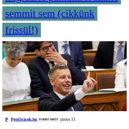
semmit sem (cikkünk
frissül!)
P
PestiSrácok.hu
június 15.
FORRÓ DRÓT