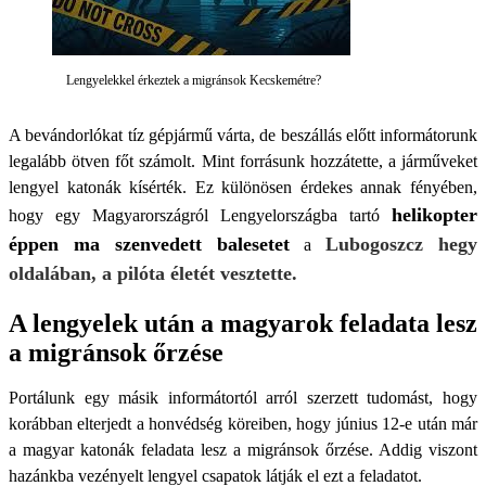
Lengyelekkel érkeztek a migránsok Kecskemétre?
A bevándorlókat tíz gépjármű várta, de beszállás előtt informátorunk
legalább ötven főt számolt. Mint forrásunk hozzátette, a járműveket
lengyel katonák kísérték. Ez különösen érdekes annak fényében,
helikopter
hogy egy Magyarországról Lengyelországba tartó
éppen ma szenvedett balesetet
Lubogoszcz hegy
a
oldalában, a pilóta életét vesztette.
A lengyelek után a magyarok feladata lesz
a migránsok őrzése
Portálunk egy másik informátortól arról szerzett tudomást, hogy
korábban elterjedt a honvédség köreiben, hogy június 12-e után már
a magyar katonák feladata lesz a migránsok őrzése. Addig viszont
hazánkba vezényelt lengyel csapatok látják el ezt a feladatot.