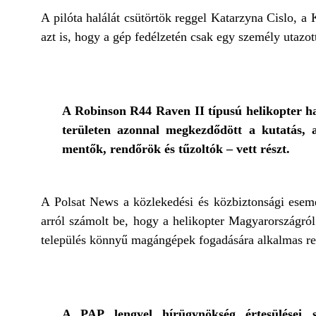
A pilóta halálát csütörtök reggel Katarzyna Cislo, a
azt is, hogy a gép fedélzetén csak egy személy utazo
A Robinson R44 Raven II típusú helikopter haj
területen azonnal megkezdődött a kutatás, 
mentők, rendőrök és tűzoltók – vett részt.
A Polsat News a közlekedési és közbiztonsági esemé
arról számolt be, hogy a helikopter Magyarországról
település könnyű magángépek fogadására alkalmas repü
A PAP lengyel hírügynökség értesülései 