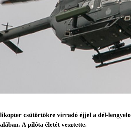
kopter csütörtökre virradó éjjel a dél-lengyelo
ában. A pilóta életét vesztette.