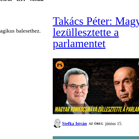
Takács Péter: Mag
lezüllesztette a
ragikus balesethez.
parlamentet
Stefka István
június 15.
AZ ÖREG