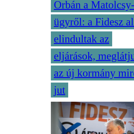
Orbán a Matolcsy
ügyről: a Fidesz al
elindultak az
eljárások, meglátj
az új kormány mir
jut