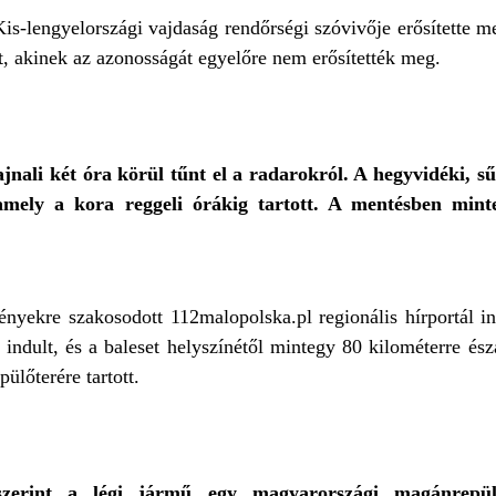
 Kis-lengyelországi vajdaság rendőrségi szóvivője erősítette 
tt, akinek az azonosságát egyelőre nem erősítették meg.
nali két óra körül tűnt el a radarokról. A hegyvidéki, sű
amely a kora reggeli órákig tartott. A mentésben min
nyekre szakosodott 112malopolska.pl regionális hírportál i
 indult, és a baleset helyszínétől mintegy 80 kilométerre és
lőterére tartott.
szerint a légi jármű egy magyarországi magánrepülé