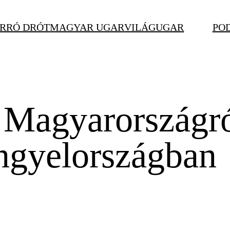
RRÓ DRÓT
MAGYAR UGAR
VILÁGUGAR
PO
 Magyarországró
engyelországban