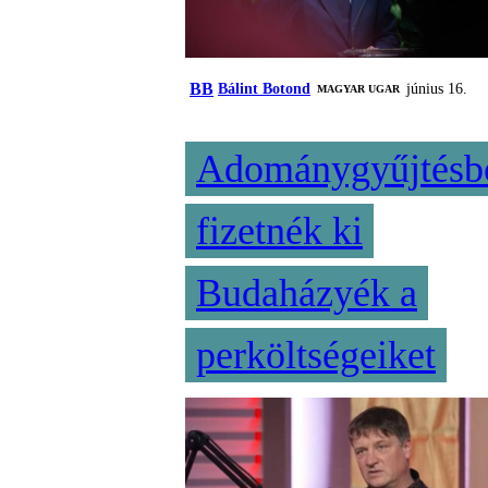
BB
Bálint Botond
június 16.
MAGYAR UGAR
Adománygyűjtésb
fizetnék ki
Budaházyék a
perköltségeiket