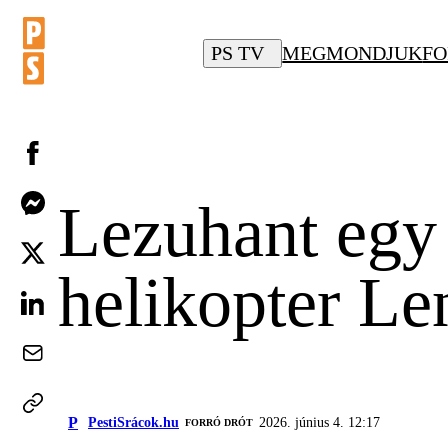
PS TV
MEGMONDJUK
FO
Lezuhant egy
helikopter L
P
PestiSrácok.hu
2026. június 4. 12:17
FORRÓ DRÓT