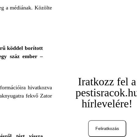
meg a médiának. Közölte
rű köddel borított
tegy száz ember –
Iratkozz fel a
nformációira hivatkozva
pestisracok.h
zaknyugatra fekvő Zator
hírlevelére!
Feliratkozás
sről tért vissza