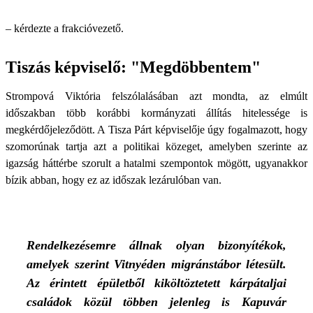
– kérdezte a frakcióvezető.
Tiszás képviselő: "Megdöbbentem"
Strompová Viktória felszólalásában azt mondta, az elmúlt
időszakban több korábbi kormányzati állítás hitelessége is
megkérdőjeleződött. A Tisza Párt képviselője úgy fogalmazott, hogy
szomorúnak tartja azt a politikai közeget, amelyben szerinte az
igazság háttérbe szorult a hatalmi szempontok mögött, ugyanakkor
bízik abban, hogy ez az időszak lezárulóban van.
Rendelkezésemre állnak olyan bizonyítékok,
amelyek szerint Vitnyéden migránstábor létesült.
Az érintett épületből kiköltöztetett kárpátaljai
családok közül többen jelenleg is Kapuvár