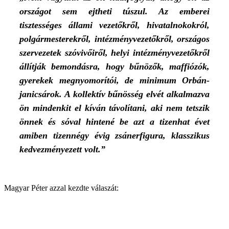
országot sem ejtheti túszul. Az emberei
tisztességes állami vezetőkről, hivatalnokokról,
polgármesterekről, intézményvezetőkről, országos
szervezetek szóvivőiről, helyi intézményvezetőkről
állítják bemondásra, hogy bűnözők, maffiózók,
gyerekek megnyomorítói, de minimum Orbán-
janicsárok. A kollektív bűnösség elvét alkalmazva
ön mindenkit el kíván távolítani, aki nem tetszik
önnek és sóval hintené be azt a tizenhat évet
amiben tizennégy évig zsánerfigura, klasszikus
kedvezményezett volt.”
Magyar Péter azzal kezdte válaszát: