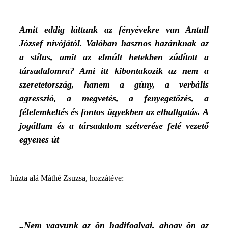
Amit eddig láttunk az fényévekre van Antall
József nívójától. Valóban hasznos hazánknak az
a stílus, amit az elmúlt hetekben zúdított a
társadalomra? Ami itt kibontakozik az nem a
szeretetország, hanem a gúny, a verbális
agresszió, a megvetés, a fenyegetőzés, a
félelemkeltés és fontos ügyekben az elhallgatás. A
jogállam és a társadalom szétverése felé vezető
egyenes út
– húzta alá Máthé Zsuzsa, hozzátéve:
„Nem vagyunk az ön hadifoglyai, ahogy ön az