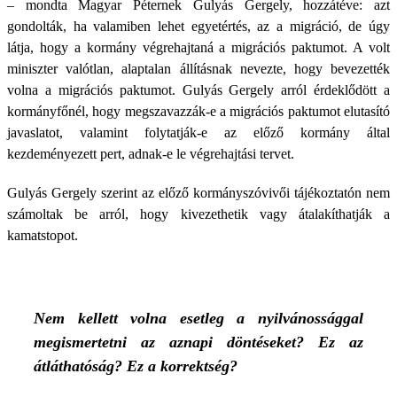
– mondta Magyar Péternek Gulyás Gergely, hozzátéve: azt
gondolták, ha valamiben lehet egyetértés, az a migráció, de úgy
látja, hogy a kormány végrehajtaná a migrációs paktumot. A volt
miniszter valótlan, alaptalan állításnak nevezte, hogy bevezették
volna a migrációs paktumot. Gulyás Gergely arról érdeklődött a
kormányfőnél, hogy megszavazzák-e a migrációs paktumot elutasító
javaslatot, valamint folytatják-e az előző kormány által
kezdeményezett pert, adnak-e le végrehajtási tervet.
Gulyás Gergely szerint az előző kormányszóvivői tájékoztatón nem
számoltak be arról, hogy kivezethetik vagy átalakíthatják a
kamatstopot.
Nem kellett volna esetleg a nyilvánossággal
megismertetni az aznapi döntéseket? Ez az
átláthatóság? Ez a korrektség?