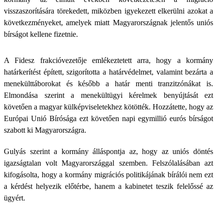
visszaszorítására törekedett, miközben igyekezett elkerülni azokat a
következményeket, amelyek miatt Magyarországnak jelentős uniós
bírságot kellene fizetnie.
A Fidesz frakcióvezetője emlékeztetett arra, hogy a kormány
határkerítést épített, szigorította a határvédelmet, valamint bezárta a
menekülttáborokat és később a határ menti tranzitzónákat is.
Elmondása szerint a menekültügyi kérelmek benyújtását ezt
követően a magyar külképviseletekhez kötötték. Hozzátette, hogy az
Európai Unió Bírósága ezt követően napi egymillió eurós bírságot
szabott ki Magyarországra.
Gulyás szerint a kormány álláspontja az, hogy az uniós döntés
igazságtalan volt Magyarországgal szemben. Felszólalásában azt
kifogásolta, hogy a kormány migrációs politikájának bírálói nem ezt
a kérdést helyezik előtérbe, hanem a kabinetet teszik felelőssé az
ügyért.