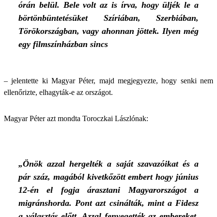
órán belül. Bele volt az is írva, hogy üljék le a
börtönbüntetésüket Szíriában, Szerbiában,
Törökországban, vagy ahonnan jöttek. Ilyen még
egy filmszínházban sincs
– jelentette ki Magyar Péter, majd megjegyezte, hogy senki nem
ellenőrizte, elhagyták-e az országot.
Magyar Péter azt mondta Toroczkai Lászlónak:
„Önök azzal hergelték a saját szavazóikat és a
pár száz, magából kivetkőzött embert hogy június
12-én el fogja árasztani Magyarországot a
migránshorda. Pont azt csinálták, mint a Fidesz
a választás előtt. Azzal fenyegették az embereket,