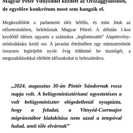
Magyar Péter Vitnyéddel kezdett az Országgyűlésben,
de egyelőre konkrétum most sem hangzik el.
Megkezdődött a parlamenti ülés hétfőn, és mint írtuk az
előzetesünkben, belehúznak Magyar Péteré. A délután 1-kor
kezdődő ülésen ugyanis a számukra „legfontosabb” Alaptörvény-
módosítására kerül sor. A javaslat értelmében egy miniszterelnök
összesen legfeljebb nyolc évig tölthetné be tisztségét, a
megszakításokkal eltöltött időszakokat is beleszámítva.
„2024. augusztus 30-án Pintér Sándornak rossz
napja volt. A belügyminisztériumi egyeztetésen a
volt belügyminiszter elégedetlenül nyugtázta,
hogy a feladat, a Vitnyéd-Csermajor
migránstábor kialakítása nem azzal a tempóval
halad, amit tőle elvárnak”