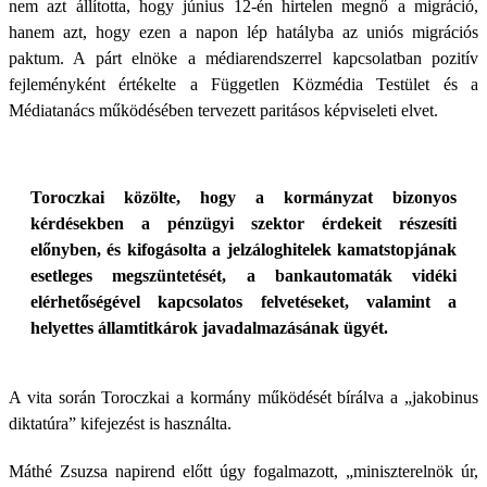
nem azt állította, hogy június 12-én hirtelen megnő a migráció,
hanem azt, hogy ezen a napon lép hatályba az uniós migrációs
paktum. A párt elnöke a médiarendszerrel kapcsolatban pozitív
fejleményként értékelte a Független Közmédia Testület és a
Médiatanács működésében tervezett paritásos képviseleti elvet.
Toroczkai közölte, hogy a kormányzat bizonyos
kérdésekben a pénzügyi szektor érdekeit részesíti
előnyben, és kifogásolta a jelzáloghitelek kamatstopjának
esetleges megszüntetését, a bankautomaták vidéki
elérhetőségével kapcsolatos felvetéseket, valamint a
helyettes államtitkárok javadalmazásának ügyét.
A vita során Toroczkai a kormány működését bírálva a „jakobinus
diktatúra” kifejezést is használta.
Máthé Zsuzsa napirend előtt úgy fogalmazott, „miniszterelnök úr,