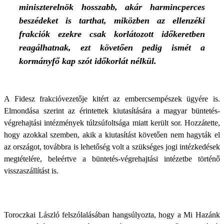
miniszterelnök hosszabb, akár harmincperces
beszédeket is tarthat, miközben az ellenzéki
frakciók ezekre csak korlátozott időkeretben
reagálhatnak, ezt követően pedig ismét a
kormányfő kap szót időkorlát nélkül.
A Fidesz frakcióvezetője kitért az embercsempészek ügyére is.
Elmondása szerint az érintettek kiutasítására a magyar büntetés-
végrehajtási intézmények túlzsúfoltsága miatt került sor. Hozzátette,
hogy azokkal szemben, akik a kiutasítást követően nem hagyták el
az országot, továbbra is lehetőség volt a szükséges jogi intézkedések
megtételére, beleértve a büntetés-végrehajtási intézetbe történő
visszaszállítást is.
Toroczkai László felszólalásában hangsúlyozta, hogy a Mi Hazánk