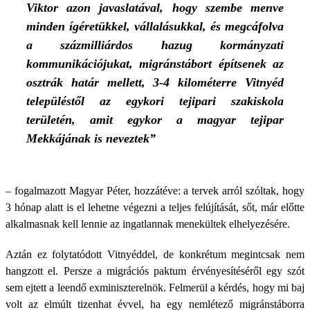
Viktor azon javaslatával, hogy szembe menve
minden ígéretükkel, vállalásukkal, és megcáfolva
a százmilliárdos hazug kormányzati
kommunikációjukat, migránstábort építsenek az
osztrák határ mellett, 3-4 kilométerre Vitnyéd
településtől az egykori tejipari szakiskola
területén, amit egykor a magyar tejipar
Mekkájának is neveztek”
– fogalmazott Magyar Péter, hozzátéve: a tervek arról szóltak, hogy
3 hónap alatt is el lehetne végezni a teljes felújítását, sőt, már előtte
alkalmasnak kell lennie az ingatlannak menekültek elhelyezésére.
Aztán ez folytatódott Vitnyéddel, de konkrétum megintcsak nem
hangzott el. Persze a migrációs paktum érvényesítéséről egy szót
sem ejtett a leendő exminiszterelnök. Felmerül a kérdés, hogy mi baj
volt az elmúlt tizenhat évvel, ha egy nemlétező migránstáborra