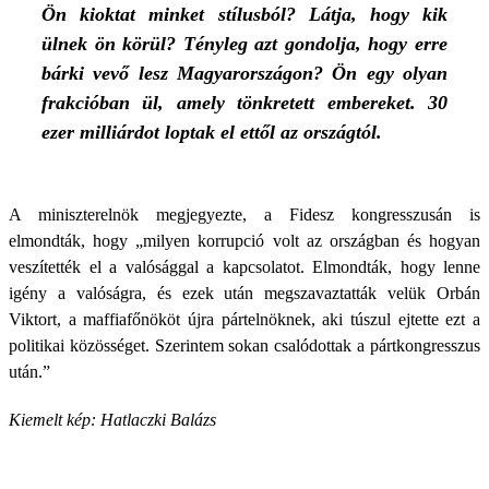
Ön kioktat minket stílusból? Látja, hogy kik
ülnek ön körül? Tényleg azt gondolja, hogy erre
bárki vevő lesz Magyarországon? Ön egy olyan
frakcióban ül, amely tönkretett embereket. 30
ezer milliárdot loptak el ettől az országtól.
A miniszterelnök megjegyezte, a Fidesz kongresszusán is
elmondták, hogy „milyen korrupció volt az országban és hogyan
veszítették el a valósággal a kapcsolatot. Elmondták, hogy lenne
igény a valóságra, és ezek után megszavaztatták velük Orbán
Viktort, a maffiafőnököt újra pártelnöknek, aki túszul ejtette ezt a
politikai közösséget. Szerintem sokan csalódottak a pártkongresszus
után.”
Kiemelt kép: Hatlaczki Balázs