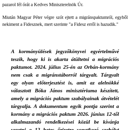
pazarol fél órát a Kedves Miniszterelnök Úr.
Miután Magyar Péter végre szót ejtett a migránspaktumról, egyből
nekiment a Fidesznek, mert szerinte "a Fidesz erről is hazudik."
A kormányülések jegyzőkönyvei egyértelművé
teszik, hogy ki is akarta átültetni a migrációs
paktumot. 2024. július 25-én az Orbán-kormány
nem csak a migránstáborról tárgyalt. Tárgyalt
egy olyan előterjesztést is, amit az alelnökké
választott Bóka János minisztériuma készített,
amely a migrációs paktum szabályainak átvételét
tárgyalja. A dokumentum egyik pontja szerint a
kormány a migrációs paktum 2026. június 12-től
alkalmazandó rendelkezései közül be kívánja
vezetni a 12 hetes őrizetre vonatkozó szabályt