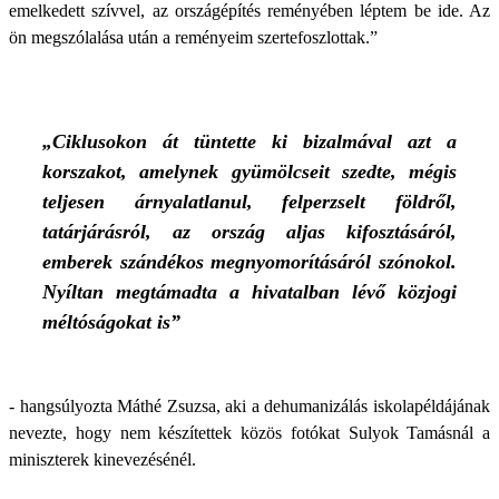
emelkedett szívvel, az országépítés reményében léptem be ide. Az
ön megszólalása után a reményeim szertefoszlottak.”
„Ciklusokon át tüntette ki bizalmával azt a
korszakot, amelynek gyümölcseit szedte, mégis
teljesen árnyalatlanul, felperzselt földről,
tatárjárásról, az ország aljas kifosztásáról,
emberek szándékos megnyomorításáról szónokol.
Nyíltan megtámadta a hivatalban lévő közjogi
méltóságokat is”
- hangsúlyozta Máthé Zsuzsa, aki a dehumanizálás iskolapéldájának
nevezte, hogy nem készítettek közös fotókat Sulyok Tamásnál a
miniszterek kinevezésénél.