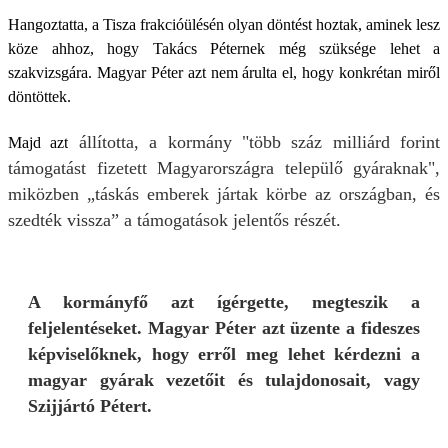
Hangoztatta, a Tisza frakcióülésén olyan döntést hoztak, aminek lesz
köze ahhoz, hogy Takács Péternek még szüksége lehet a
szakvizsgára. Magyar Péter azt nem árulta el, hogy konkrétan miről
döntöttek.
állította, a kormány "több száz milliárd forint
Majd azt
támogatást fizetett Magyarországra települő gyáraknak",
miközben „táskás emberek jártak körbe az országban, és
szedték vissza” a támogatások jelentős részét.
A kormányfő azt ígérgette, megteszik a
feljelentéseket. Magyar Péter azt üzente a fideszes
képviselőknek, hogy erről meg lehet kérdezni a
magyar gyárak vezetőit és tulajdonosait, vagy
Szijjártó Pétert.