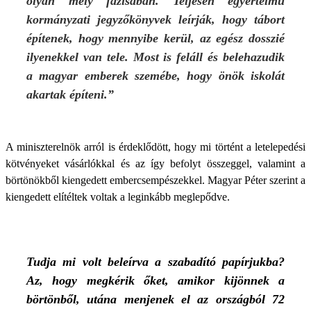
olyan mély fázisában. Teljesen egyértelmű
kormányzati jegyzőkönyvek leírják, hogy tábort
építenek, hogy mennyibe kerül, az egész dosszié
ilyenekkel van tele. Most is feláll és belehazudik
a magyar emberek szemébe, hogy önök iskolát
akartak építeni.”
A miniszterelnök arról is érdeklődött, hogy mi történt a letelepedési
kötvényeket vásárlókkal és az így befolyt összeggel, valamint a
börtönökből kiengedett embercsempészekkel. Magyar Péter szerint a
kiengedett elítéltek voltak a leginkább meglepődve.
Tudja mi volt beleírva a szabadító papírjukba?
Az, hogy megkérik őket, amikor kijönnek a
börtönből, utána menjenek el az országból 72