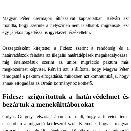
Magyar Péter csermajori állításaival kapcsolatban Rétvári azt
mondta, hogy szerinte a helyszínen nem találhatók migránsok, ezt
egy játékos fogadással is igyekezett érzékeltetni.
Összegzésként kifejtette: a Fidesz szerint a rendőrség és a
határvadászok feladata az illegális határátlépések megakadályozása,
míg értelmezésük szerint az uniós migrációs paktum más
megközelítést képvisel. Rétvári azt is állította, hogy Magyar Péter
támogatná a paktum elfogadását, miközben azt kommunikálja, hogy
annak elfogadása az Orbán-kormányhoz köthető.
Fidesz: szigorítottuk a határvédelmet és
bezártuk a menekülttáborokat
Gulyás Gergely felszólalásában arra utalt, hogy a felvetett téma
elsősorban a migráció kérdéséről szól. Kiemelte, hogy a magyar
kormány az elmúlt években következetesen a migráció