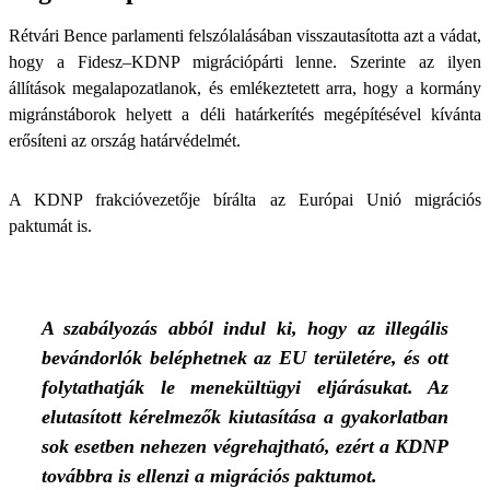
Rétvári Bence parlamenti felszólalásában visszautasította azt a vádat,
hogy a Fidesz–KDNP migrációpárti lenne. Szerinte az ilyen
állítások megalapozatlanok, és emlékeztetett arra, hogy a kormány
migránstáborok helyett a déli határkerítés megépítésével kívánta
erősíteni az ország határvédelmét.
A KDNP frakcióvezetője bírálta az Európai Unió migrációs
paktumát is.
A szabályozás abból indul ki, hogy az illegális
bevándorlók beléphetnek az EU területére, és ott
folytathatják le menekültügyi eljárásukat. Az
elutasított kérelmezők kiutasítása a gyakorlatban
sok esetben nehezen végrehajtható, ezért a KDNP
továbbra is ellenzi a migrációs paktumot.