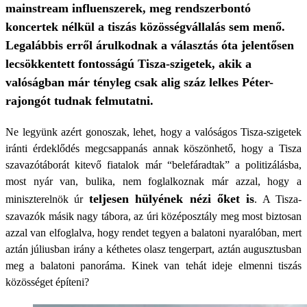
mainstream influenszerek, meg rendszerbontó
koncertek nélkül a tiszás közösségvállalás sem menő.
Legalábbis erről árulkodnak a választás óta jelentősen
lecsökkentett fontosságú Tisza-szigetek, akik a
valóságban már tényleg csak alig száz lelkes Péter-
rajongót tudnak felmutatni.
Ne legyünk azért gonoszak, lehet, hogy a valóságos Tisza-szigetek
iránti érdeklődés megcsappanás annak köszönhető, hogy a Tisza
szavazótáborát kitevő fiatalok már “belefáradtak” a politizálásba,
most nyár van, bulika, nem foglalkoznak már azzal, hogy a
teljesen hülyének nézi őket is
miniszterelnök úr
. A Tisza-
szavazók másik nagy tábora, az úri középosztály meg most biztosan
azzal van elfoglalva, hogy rendet tegyen a balatoni nyaralóban, mert
aztán júliusban irány a kéthetes olasz tengerpart, aztán augusztusban
meg a balatoni panoráma. Kinek van tehát ideje elmenni tiszás
közösséget építeni?