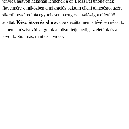
tényleg nagyon hálásnak lennének a dr. Erőss Pál unokájának
figyelmére -, miközben a migrációs paktum elleni tüntetésről azért
sikerül beszámolnia egy teljesen hazug és a valóságot elferdítő
Kész átverés show
adattal.
. Csak ezúttal nem a tévében nézzük,
hanem a résztvevői vagyunk a műsor tétje pedig az életünk és a
jövőnk. Siralmas, mint ez a videó: