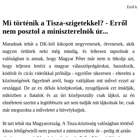
Erről k
Mi történik a Tisza-szigetekkel? - Erről
nem posztol a miniszterelnök úr...
Maradnak tehát a DK-ból kikopott negyvenesek, ötvenesek, akik
nagyon örülnek neki még mindig, és lelkesen tapsolnak a
valóságban is annak, hogy Magyar Péter már nem is titkolja azt,
hogy teljesen lenézi a magyar választópolgárokat, hazudozik,
ködösít és cicás videókkal próbálja - egyelőre sikeresen - elterelni a
közönségének figyelmét arról, hogy valójában mit művel ezzel az
országgal. De az ex dékás középkorúak, nyugdíjasok ezt imádják,
miközben a fiatalok és az úri középosztály csak lájkol, az én
elméletem szerint a legtöbbször azt sem tudják mit lájkolnak be, csak
már megszokta a műveletet a hüvelykujjuk.
Itt tart tehát ma Magyarország. A Tisza-közösség valóságban történő
kínos lebőgéseiről nem posztol a miniszterelnök úr - pedig itt aztán