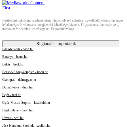
Portfóliónk minőségi tartalmat jelent minden olvasó számára. Egyedülálló elérést, országos
lefedettséget és változatos megjelenési lehetőséget biztosít. Folyamatosan keressük az új
irányokat és fejlődési lehetőségeket. Ez jövőnk záloga.
Regionális hírportálok
Bács-Kiskun - baon.hu
Baranya - bama.hu
Békés - beol.hu
Borsod-Abaúj-Zemplén - boon.hu
Csongrád - delmagyar.hu
Dunaújváros - duol.hu
Fejér - feol.hu
Győr-Moson-Sopron - kisalfold.hu
Hajdú-Bihar - haon.hu
Heves - heol.hu
Jász-Nagykun-Szolnok - szoljon.hu