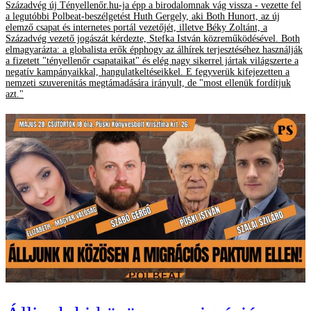
Századvég új Tényellenőr.hu-ja épp a birodalomnak vág vissza - vezette fel
a legutóbbi Polbeat-beszélgetést Huth Gergely, aki Both Hunort, az új
elemző csapat és internetes portál vezetőjét, illetve Béky Zoltánt, a
Századvég vezető jogászát kérdezte, Stefka István közreműködésével. Both
elmagyarázta: a globalista erők épphogy az álhírek terjesztéséhez használják
a fizetett "tényellenőr csapataikat" és elég nagy sikerrel jártak világszerte a
negatív kampányaikkal, hangulatkeltéseikkel. E fegyverük kifejezetten a
nemzeti szuverenitás megtámadására irányult, de "most ellenük fordítjuk
azt."