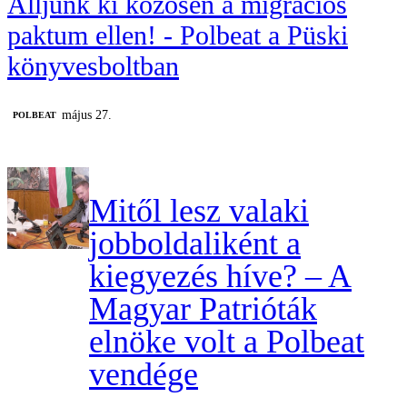
Álljunk ki közösen a migrációs
paktum ellen! - Polbeat a Püski
könyvesboltban
május 27.
‎POLBEAT
Mitől lesz valaki
jobboldaliként a
kiegyezés híve? – A
Magyar Patrióták
elnöke volt a Polbeat
vendége