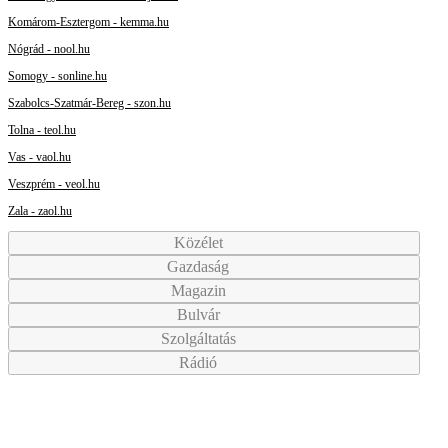
Komárom-Esztergom - kemma.hu
Nógrád - nool.hu
Somogy - sonline.hu
Szabolcs-Szatmár-Bereg - szon.hu
Tolna - teol.hu
Vas - vaol.hu
Veszprém - veol.hu
Zala - zaol.hu
Közélet
Gazdaság
Magazin
Bulvár
Szolgáltatás
Rádió