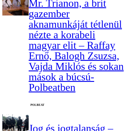
Mr. Trianon, a brit
gazember
aknamunkáját tétlenül
nézte a korabeli
magyar elit – Raffay
Ernő, Balogh Zsuzsa,
Vajda Miklós és sokan
mások a búcsú-
Polbeatben
‎POLBEAT
Jog és jogtalanság –