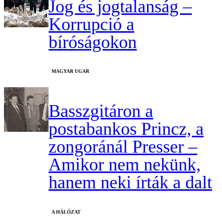
Jog és jogtalanság –
Korrupció a
bíróságokon
MAGYAR UGAR
Basszgitáron a
postabankos Princz, a
zongoránál Presser –
Amikor nem nekünk,
hanem neki írták a dalt
A HÁLÓZAT