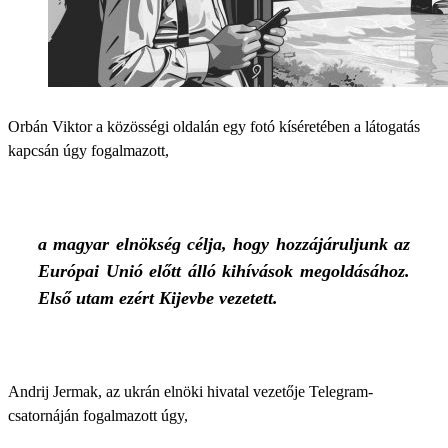
Orbán Viktor a közösségi oldalán egy fotó kíséretében a látogatás
kapcsán úgy fogalmazott,
a magyar elnökség célja, hogy hozzájáruljunk az
Európai Unió előtt álló kihívások megoldásához.
Első utam ezért Kijevbe vezetett.
Andrij Jermak, az ukrán elnöki hivatal vezetője Telegram-
csatornáján fogalmazott úgy,