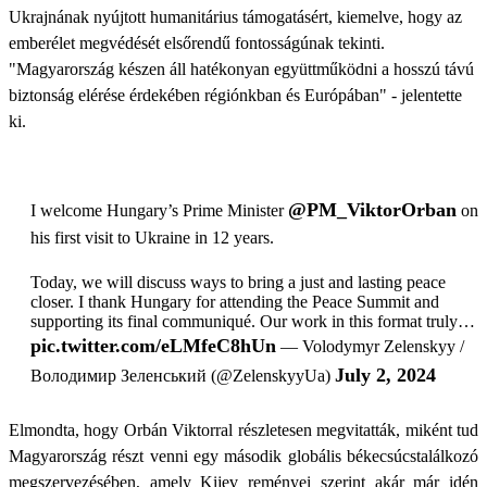
Ukrajnának nyújtott humanitárius támogatásért, kiemelve, hogy az
emberélet megvédését elsőrendű fontosságúnak tekinti.
"Magyarország készen áll hatékonyan együttműködni a hosszú távú
biztonság elérése érdekében régiónkban és Európában" - jelentette
ki.
@PM_ViktorOrban
I welcome Hungary’s Prime Minister
on
his first visit to Ukraine in 12 years.
Today, we will discuss ways to bring a just and lasting peace
closer. I thank Hungary for attending the Peace Summit and
supporting its final communiqué. Our work in this format truly…
pic.twitter.com/eLMfeC8hUn
— Volodymyr Zelenskyy /
July 2, 2024
Володимир Зеленський (@ZelenskyyUa)
Elmondta, hogy Orbán Viktorral részletesen megvitatták, miként tud
Magyarország részt venni egy második globális békecsúcstalálkozó
megszervezésében, amely Kijev reményei szerint akár már idén