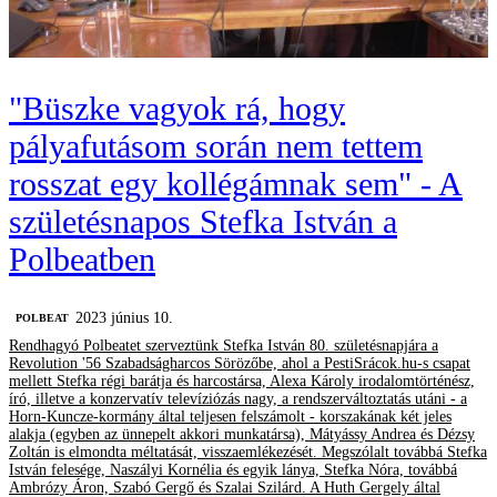
"Büszke vagyok rá, hogy
pályafutásom során nem tettem
rosszat egy kollégámnak sem" - A
születésnapos Stefka István a
Polbeatben
2023 június 10.
‎POLBEAT
Rendhagyó Polbeatet szerveztünk Stefka István 80. születésnapjára a
Revolution '56 Szabadságharcos Sörözőbe, ahol a PestiSrácok.hu-s csapat
mellett Stefka régi barátja és harcostársa, Alexa Károly irodalomtörténész,
író, illetve a konzervatív televíziózás nagy, a rendszerváltoztatás utáni - a
Horn-Kuncze-kormány által teljesen felszámolt - korszakának két jeles
alakja (egyben az ünnepelt akkori munkatársa), Mátyássy Andrea és Dézsy
Zoltán is elmondta méltatását, visszaemlékezését. Megszólalt továbbá Stefka
István felesége, Naszályi Kornélia és egyik lánya, Stefka Nóra, továbbá
Ambrózy Áron, Szabó Gergő és Szalai Szilárd. A Huth Gergely által