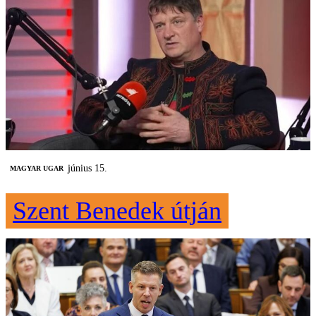
június 15.
MAGYAR UGAR
Szent Benedek útján