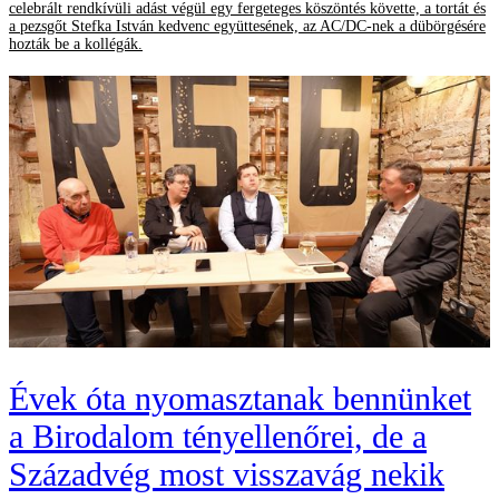
celebrált rendkívüli adást végül egy fergeteges köszöntés követte, a tortát és
a pezsgőt Stefka István kedvenc együttesének, az AC/DC-nek a dübörgésére
hozták be a kollégák.
Évek óta nyomasztanak bennünket
a Birodalom tényellenőrei, de a
Századvég most visszavág nekik