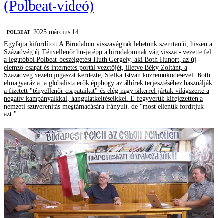
(Polbeat-videó)
2025 március 14.
‎POLBEAT
Egyfajta kifordított A Birodalom visszavágnak lehetünk szemtanúi, hiszen a
Századvég új Tényellenőr.hu-ja épp a birodalomnak vág vissza - vezette fel
a legutóbbi Polbeat-beszélgetést Huth Gergely, aki Both Hunort, az új
elemző csapat és internetes portál vezetőjét, illetve Béky Zoltánt, a
Századvég vezető jogászát kérdezte, Stefka István közreműködésével. Both
elmagyarázta: a globalista erők épphogy az álhírek terjesztéséhez használják
a fizetett "tényellenőr csapataikat" és elég nagy sikerrel jártak világszerte a
negatív kampányaikkal, hangulatkeltéseikkel. E fegyverük kifejezetten a
nemzeti szuverenitás megtámadására irányult, de "most ellenük fordítjuk
azt."