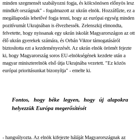
minden szegmensét szabályozni fogja, és kölcsönösen előnyös lesz
mindkét országnak" - fogalmazott az ukrán elnök. Hozzáfűzte, ez a
megállapodás lehetővé fogja tenni, hogy az európai egység minden
pozitívumát Ukrajnában is élvezhessék. Zelenszkij elmondta,
felvetette, hogy nyissanak egy ukrán iskolát Magyarországon az ott
élő ukrán gyerekek számára, és Orbán Viktor támogatásáról
biztosította ezt a kezdeményezését. Az ukrán elnök örömét fejezte
ki, hogy Magyarország soros EU-elnökségének kezdete után a
magyar miniszterelnök első útja Ukrajnába vezetett. "Ez közös
európai prioritásunkat bizonyítja" - emelte ki.
Fontos, hogy béke legyen, hogy új alapokra
helyezzük Európa megerősítését
- hangsúlyozta. Az elnök kifejezte háláját Magyarországnak az