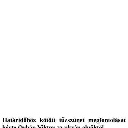
H
atáridőhöz kötött tűzszünet megfontolását
kérte Orbán Viktor az ukrán elnöktől