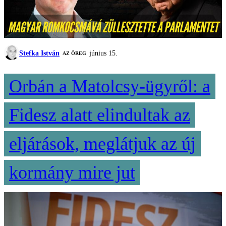
Stefka István
június 15.
AZ ÖREG
Orbán a Matolcsy-ügyről: a
Fidesz alatt elindultak az
eljárások, meglátjuk az új
kormány mire jut