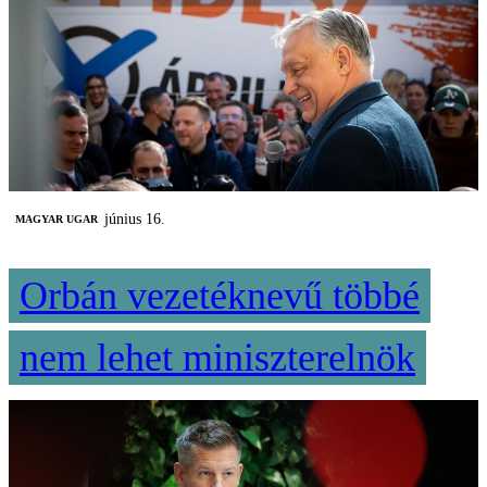
június 16.
MAGYAR UGAR
Orbán vezetéknevű többé
nem lehet miniszterelnök