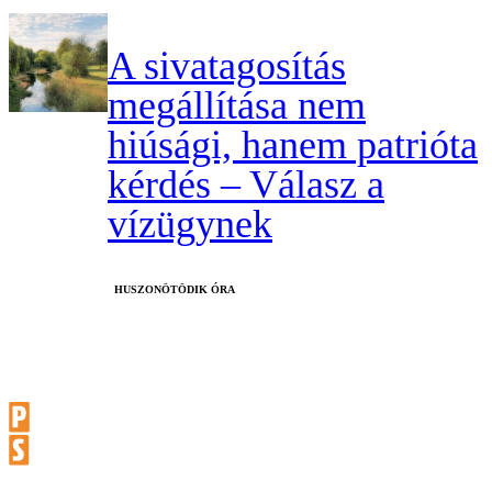
A sivatagosítás
megállítása nem
hiúsági, hanem patrióta
kérdés – Válasz a
vízügynek
HUSZONÖTÖDIK ÓRA