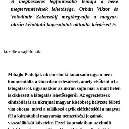
A megbeszélés legfontosabb témája a béke
megteremtésének lehetősége. Orbán Viktor és
Volodimir Zelenszkij megtárgyalja a magyar-
ukrán kétoldalú kapcsolatok aktuális kérdéseit is
-közölte a sajtófőnök.
Mihajlo Podoljak ukrán elnöki tanácsadó ugyan nem
kommentálta a Guardian értesülését, amely elsőként írt a
látogatásról, ugyanakkor az ukrán sajtó már a múlt héten
is cikkezett a látogatás lehetőségéről. Az egyeztetések
elhúzódását az ukrajnai magyar kisebbség helyzete fölötti
vita okozta, mivel a találkozó egyik előfeltételéül a magyar
fél a kárpátaljai magyarság nemzetiségi jogainak
visszaállítását követelte. Ezzel kapcsolatban az elmúlt