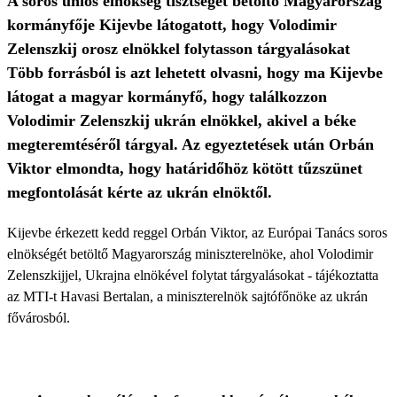
A soros uniós elnökség tisztségét betöltő Magyarország
kormányfője Kijevbe látogatott, hogy Volodimir
Zelenszkij orosz elnökkel folytasson tárgyalásokat
Több forrásból is azt lehetett olvasni, hogy ma Kijevbe
látogat a magyar kormányfő, hogy találkozzon
Volodimir Zelenszkij ukrán elnökkel, akivel a béke
megteremtéséről tárgyal. Az egyeztetések után Orbán
Viktor elmondta, hogy határidőhöz kötött tűzszünet
megfontolását kérte az ukrán elnöktől.
Kijevbe érkezett kedd reggel Orbán Viktor, az Európai Tanács soros
elnökségét betöltő Magyarország miniszterelnöke, ahol Volodimir
Zelenszkijjel, Ukrajna elnökével folytat tárgyalásokat - tájékoztatta
az MTI-t Havasi Bertalan, a miniszterelnök sajtófőnöke az ukrán
fővárosból.