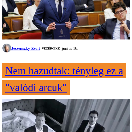
Jeszenszky Zsolt
június 16.
VEZÉRCIKK
Nem hazudtak: tényleg ez a
"valódi arcuk"