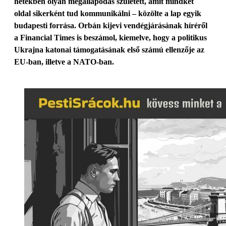
hetekben olyan megállapodás született, amit mindkét
oldal sikerként tud kommunikálni – közölte a lap egyik
budapesti forrása. Orbán kijevi vendégjárásának híréről
a Financial Times is beszámol, kiemelve, hogy a politikus
Ukrajna katonai támogatásának első számú ellenzője az
EU-ban, illetve a NATO-ban.