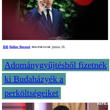
BB
Bálint Botond
június 16.
MAGYAR UGAR
Adománygyűjtésből fizetnék
ki Budaházyék a
perköltségeiket