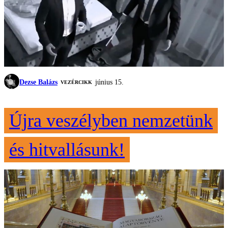
Dezse Balázs
június 15.
VEZÉRCIKK
Újra veszélyben nemzetünk
és hitvallásunk!