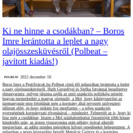
Ki ne hinne a csodákban? – Boros
Imre lerántotta a leplet a nagy
olajösszesküvésről (Polbeat –
javított kiadás!)
2022 december 10.
‎POLBEAT
Boros Imre a PestiSrácok.hu Polbeat című élő műsorában lerántotta a leplet
a nagy olajösszesküvésről. Huth Gergellyel és Stefka Istvánnal beszélgetve
elmagyarázta, milyen játszma zajlik az unió szankciós politikája mögött,
hogyan mesterkedett a magyar olajmulti, a Mol, hogy kikényszerítse az
üzemanyagár-stop feloldását még a kormány által tervezett szilveszteri
időpont előtt, és hogy miként fog megfizetni – a teljes szankciós
nyereségének kormányzati elvonásával – mindezért. Felmerült az is, hogy ki
hisz még a csodákban, hiszen a Mol százhalombattai finomítóját több hónap
küszködés után, az árstop visszavonása után néhány órával sikerült
megjavítani, az addig minden mérnökön kifogó repedéseket behegeszteni. A
műsorban a neves közgazdász beszélt Matolcsy György és a kormány