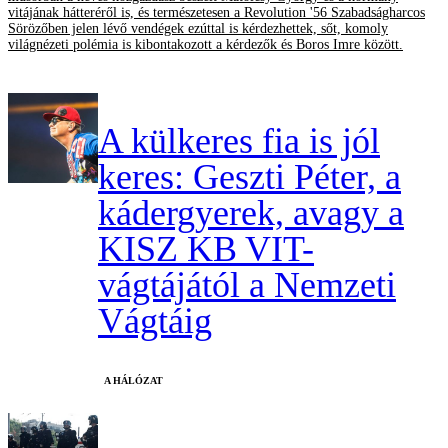
vitájának hátteréről is, és természetesen a Revolution '56 Szabadságharcos
Sörözőben jelen lévő vendégek ezúttal is kérdezhettek, sőt, komoly
világnézeti polémia is kibontakozott a kérdezők és Boros Imre között.
A külkeres fia is jól
keres: Geszti Péter, a
kádergyerek, avagy a
KISZ KB VIT-
vágtájától a Nemzeti
Vágtáig
A HÁLÓZAT