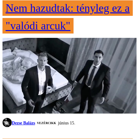
Nem hazudtak: tényleg ez a
"valódi arcuk"
Dezse Balázs
június 15.
VEZÉRCIKK