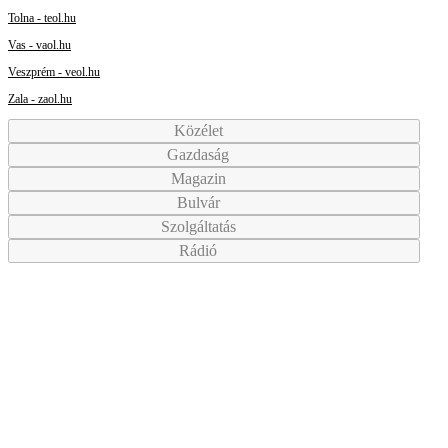
Tolna - teol.hu
Vas - vaol.hu
Veszprém - veol.hu
Zala - zaol.hu
Közélet
Gazdaság
Magazin
Bulvár
Szolgáltatás
Rádió