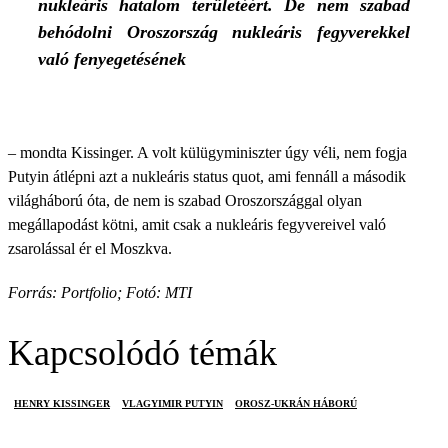
nukleáris hatalom területéért. De nem szabad
behódolni Oroszország nukleáris fegyverekkel
való fenyegetésének
– mondta Kissinger. A volt külügyminiszter úgy véli, nem fogja
Putyin átlépni azt a nukleáris status quot, ami fennáll a második
világháború óta, de nem is szabad Oroszországgal olyan
megállapodást kötni, amit csak a nukleáris fegyvereivel való
zsarolással ér el Moszkva.
Forrás: Portfolio; Fotó: MTI
Kapcsolódó témák
HENRY KISSINGER
VLAGYIMIR PUTYIN
OROSZ-UKRÁN HÁBORÚ