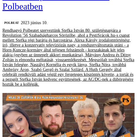
Polbeatben
2023 június 10.
‎POLBEAT
Rendhagyó Polbeatet szerveztünk Stefka István 80. születésnapjára a
Revolution '56 Szabadságharcos Sörözőbe, ahol a PestiSrácok.hu-s csapat
mellett Stefka régi barátja és harcostársa, Alexa Károly irodalomtörténész,
író, illetve a konzervatív televíziózás nagy, a rendszerváltoztatás utáni - a
Horn-Kuncze-kormány által teljesen felszámolt - korszakának két jeles
alakja (egyben az ünnepelt akkori munkatársa), Mátyássy Andrea és Dézsy
Zoltán is elmondta méltatását, visszaemlékezését. Megszólalt továbbá Stefka
István felesége, Naszályi Kornélia és egyik lánya, Stefka Nóra, továbbá
Ambrózy Áron, Szabó Gergő és Szalai Szilárd. A Huth Gergely által
celebrált rendkívüli adást végül egy fergeteges köszöntés követte, a tortát és
a pezsgőt Stefka István kedvenc együttesének, az AC/DC-nek a dübörgésére
hozták be a kollégák.