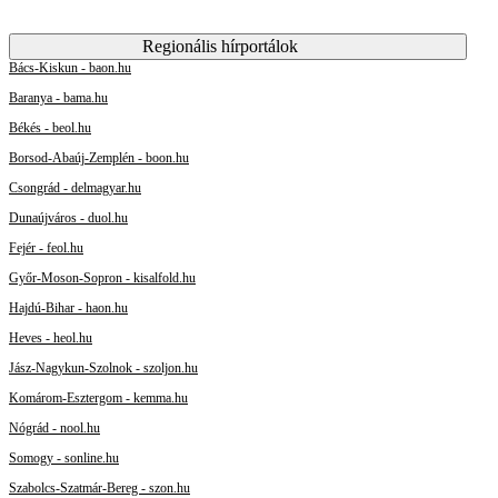
Regionális hírportálok
Bács-Kiskun - baon.hu
Baranya - bama.hu
Békés - beol.hu
Borsod-Abaúj-Zemplén - boon.hu
Csongrád - delmagyar.hu
Dunaújváros - duol.hu
Fejér - feol.hu
Győr-Moson-Sopron - kisalfold.hu
Hajdú-Bihar - haon.hu
Heves - heol.hu
Jász-Nagykun-Szolnok - szoljon.hu
Komárom-Esztergom - kemma.hu
Nógrád - nool.hu
Somogy - sonline.hu
Szabolcs-Szatmár-Bereg - szon.hu