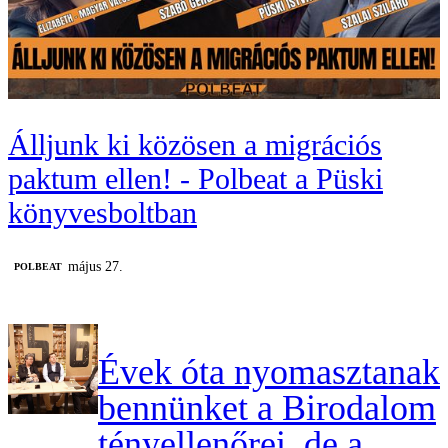
Álljunk ki közösen a migrációs
paktum ellen! - Polbeat a Püski
könyvesboltban
május 27.
‎POLBEAT
Évek óta nyomasztanak
bennünket a Birodalom
tényellenőrei, de a