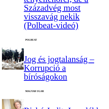
Századvég most
visszavág nekik
(Polbeat-videó)
‎POLBEAT
Jog és jogtalanság –
Korrupció a
bíróságokon
MAGYAR UGAR