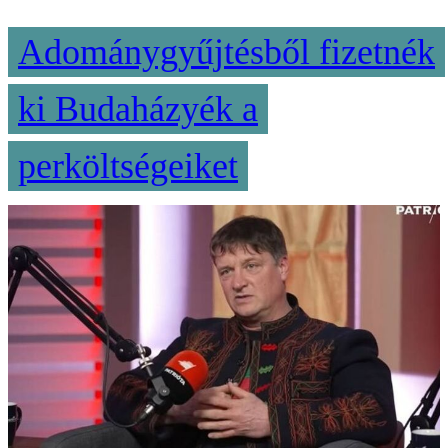
Adománygyűjtésből fizetnék
ki Budaházyék a
perköltségeiket