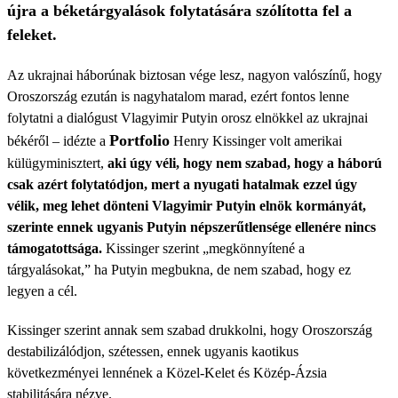
újra a béketárgyalások folytatására szólította fel a
feleket.
Az ukrajnai háborúnak biztosan vége lesz, nagyon valószínű, hogy
Oroszország ezután is nagyhatalom marad, ezért fontos lenne
folytatni a dialógust Vlagyimir Putyin orosz elnökkel az ukrajnai
Portfolio
békéről – idézte a
Henry Kissinger volt amerikai
külügyminisztert,
aki úgy véli, hogy nem szabad, hogy a háború
csak azért folytatódjon, mert a nyugati hatalmak ezzel úgy
vélik, meg lehet dönteni Vlagyimir Putyin elnök kormányát,
szerinte ennek ugyanis Putyin népszerűtlensége ellenére nincs
támogatottsága.
Kissinger szerint „megkönnyítené a
tárgyalásokat,” ha Putyin megbukna, de nem szabad, hogy ez
legyen a cél.
Kissinger szerint annak sem szabad drukkolni, hogy Oroszország
destabilizálódjon, szétessen, ennek ugyanis kaotikus
következményei lennének a Közel-Kelet és Közép-Ázsia
stabilitására nézve.