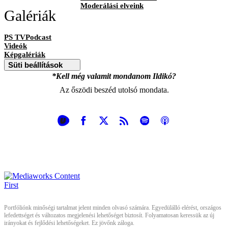
Moderálási elveink
Galériák
PS TVPodcast
Videók
Képgalériák
Süti beállítások
*Kell még valamit mondanom Ildikó?
Az őszödi beszéd utolsó mondata.
Portfóliónk minőségi tartalmat jelent minden olvasó számára. Egyedülálló elérést, országos
lefedettséget és változatos megjelenési lehetőséget biztosít. Folyamatosan keressük az új
irányokat és fejlődési lehetőségeket. Ez jövőnk záloga.