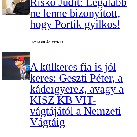
Riskó Judit: Legalább
ne lenne bizonyított,
hogy Portik gyilkos!
AZ ALVILÁG TITKAI
A külkeres fia is jól
keres: Geszti Péter, a
kádergyerek, avagy a
KISZ KB VIT-
vágtájától a Nemzeti
Vágtáig