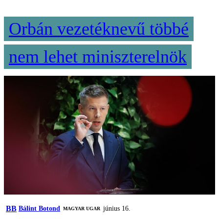
Orbán vezetéknevű többé
nem lehet miniszterelnök
BB
Bálint Botond
június 16.
MAGYAR UGAR