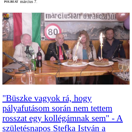
március 7.
‎POLBEAT
"Büszke vagyok rá, hogy
pályafutásom során nem tettem
rosszat egy kollégámnak sem" - A
születésnapos Stefka István a