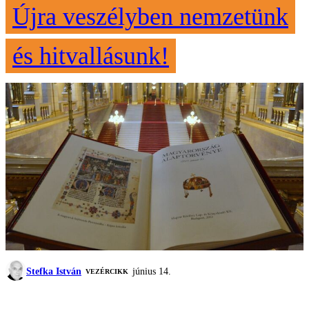
Újra veszélyben nemzetünk
és hitvallásunk!
Stefka István
június 14.
VEZÉRCIKK