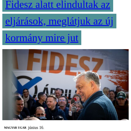
Fidesz alatt elindultak az
eljárások, meglátjuk az új
kormány mire jut
június 16.
MAGYAR UGAR