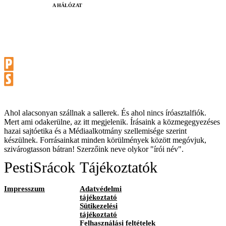
A HÁLÓZAT
Ahol alacsonyan szállnak a sallerek. És ahol nincs íróasztalfiók.
Mert ami odakerülne, az itt megjelenik. Írásaink a közmegegyezéses
hazai sajtóetika és a Médiaalkotmány szellemisége szerint
készülnek. Forrásainkat minden körülmények között megóvjuk,
szivárogtasson bátran! Szerzőink neve olykor "írói név".
PestiSrácok
Tájékoztatók
Impresszum
Adatvédelmi
tájékoztató
Sütikezelési
tájékoztató
Felhasználási feltételek