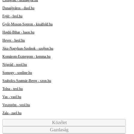
Dunaújváros - duol.hu
Fejér - feol.hu
Győr-Moson-Sopron - kisalfold.hu
Hajdú-Bihar - haon.hu
Heves - heol.hu
Jász-Nagykun-Szolnok - szoljon.hu
Komárom-Esztergom - kemma.hu
Nógrád - nool.hu
Somogy - sonline.hu
Szabolcs-Szatmár-Bereg - szon.hu
Tolna - teol.hu
Vas - vaol.hu
Veszprém - veol.hu
Zala - zaol.hu
Közélet
Gazdaság