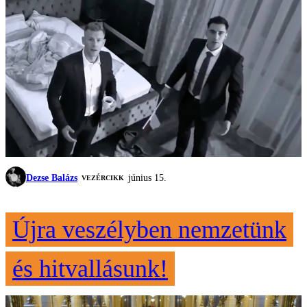
Dezse Balázs
június 15.
VEZÉRCIKK
Újra veszélyben nemzetünk
és hitvallásunk!