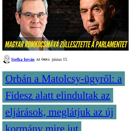
Stefka István
június 15.
AZ ÖREG
Orbán a Matolcsy-ügyről: a
Fidesz alatt elindultak az
eljárások, meglátjuk az új
kormány mire jut