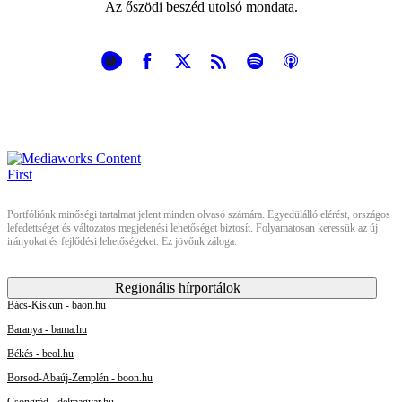
Az őszödi beszéd utolsó mondata.
Portfóliónk minőségi tartalmat jelent minden olvasó számára. Egyedülálló elérést, országos
lefedettséget és változatos megjelenési lehetőséget biztosít. Folyamatosan keressük az új
irányokat és fejlődési lehetőségeket. Ez jövőnk záloga.
Regionális hírportálok
Bács-Kiskun - baon.hu
Baranya - bama.hu
Békés - beol.hu
Borsod-Abaúj-Zemplén - boon.hu
Csongrád - delmagyar.hu