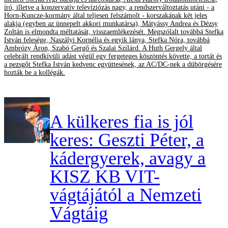
író, illetve a konzervatív televíziózás nagy, a rendszerváltoztatás utáni - a
Horn-Kuncze-kormány által teljesen felszámolt - korszakának két jeles
alakja (egyben az ünnepelt akkori munkatársa), Mátyássy Andrea és Dézsy
Zoltán is elmondta méltatását, visszaemlékezését. Megszólalt továbbá Stefka
István felesége, Naszályi Kornélia és egyik lánya, Stefka Nóra, továbbá
Ambrózy Áron, Szabó Gergő és Szalai Szilárd. A Huth Gergely által
celebrált rendkívüli adást végül egy fergeteges köszöntés követte, a tortát és
a pezsgőt Stefka István kedvenc együttesének, az AC/DC-nek a dübörgésére
hozták be a kollégák.
A külkeres fia is jól
keres: Geszti Péter, a
kádergyerek, avagy a
KISZ KB VIT-
vágtájától a Nemzeti
Vágtáig