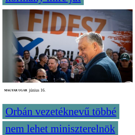
június 16.
MAGYAR UGAR
Orbán vezetéknevű többé
nem lehet miniszterelnök