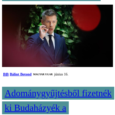
BB
Bálint Botond
június 16.
MAGYAR UGAR
Adománygyűjtésből fizetnék
ki Budaházyék a