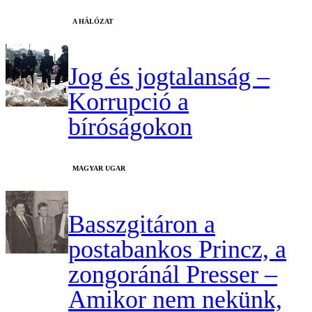
A HÁLÓZAT
Jog és jogtalanság –
Korrupció a
bíróságokon
MAGYAR UGAR
Basszgitáron a
postabankos Princz, a
zongoránál Presser –
Amikor nem nekünk,