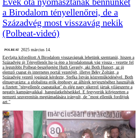
Évek óta nyomasztanak bennünket
a Birodalom tényellenőrei, de a
Századvég most visszavág nekik
(Polbeat-videó)
2025 március 14.
‎POLBEAT
Egyfajta kifordított A Birodalom visszavágnak lehetünk szemtanúi, hiszen a
Századvég új Tényellenőr.hu-ja épp a birodalomnak vág vissza - vezette fel
a legutóbbi Polbeat-beszélgetést Huth Gergely, aki Both Hunort, az új
elemző csapat és internetes portál vezetőjét, illetve Béky Zoltánt, a
Századvég vezető jogászát kérdezte, Stefka István közreműködésével. Both
elmagyarázta: a globalista erők épphogy az álhírek terjesztéséhez használják
a fizetett "tényellenőr csapataikat" és elég nagy sikerrel jártak világszerte a
negatív kampányaikkal, hangulatkeltéseikkel. E fegyverük kifejezetten a
nemzeti szuverenitás megtámadására irányult, de "most ellenük fordítjuk
azt."