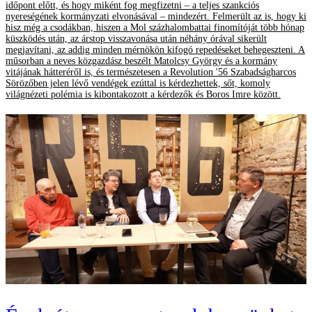
időpont előtt, és hogy miként fog megfizetni – a teljes szankciós
nyereségének kormányzati elvonásával – mindezért. Felmerült az is, hogy ki
hisz még a csodákban, hiszen a Mol százhalombattai finomítóját több hónap
küszködés után, az árstop visszavonása után néhány órával sikerült
megjavítani, az addig minden mérnökön kifogó repedéseket behegeszteni. A
műsorban a neves közgazdász beszélt Matolcsy György és a kormány
vitájának hátteréről is, és természetesen a Revolution '56 Szabadságharcos
Sörözőben jelen lévő vendégek ezúttal is kérdezhettek, sőt, komoly
világnézeti polémia is kibontakozott a kérdezők és Boros Imre között.