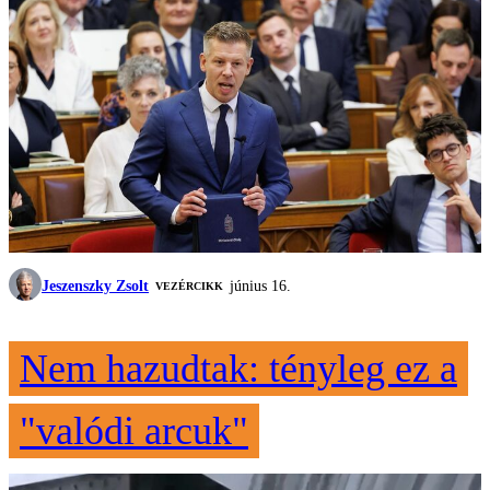
Jeszenszky Zsolt
június 16.
VEZÉRCIKK
Nem hazudtak: tényleg ez a
"valódi arcuk"