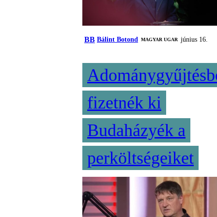
BB
Bálint Botond
június 16.
MAGYAR UGAR
Adománygyűjtésb
fizetnék ki
Budaházyék a
perköltségeiket