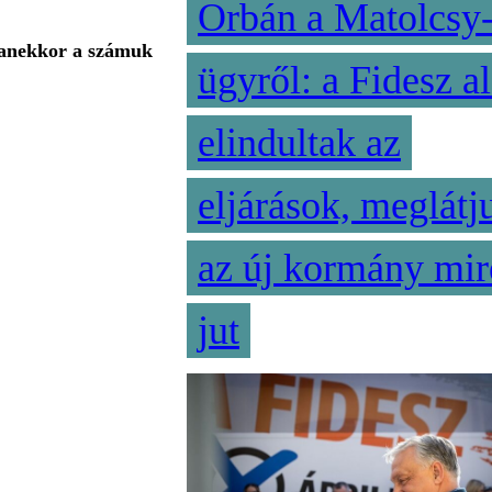
Orbán a Matolcsy
gyanekkor a számuk
ügyről: a Fidesz al
elindultak az
eljárások, meglátj
az új kormány mir
jut