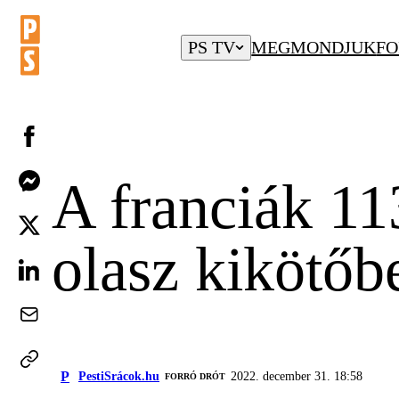
PS TV
MEGMONDJUK
FO
A franciák 11
olasz kikötőb
P
PestiSrácok.hu
2022. december 31. 18:58
FORRÓ DRÓT