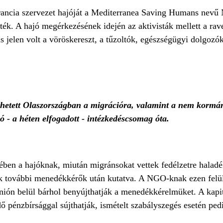
francia szervezet hajóját a Mediterranea Saving Humans nevű
ték. A hajó megérkezésének idején az aktivisták mellett a rav
 jelen volt a vöröskereszt, a tűzoltók, egészségügyi dolgozó
hetett Olaszországban a migrációra, valamint a nem kormán
 - a héten elfogadott - intézkedéscsomag óta.
ében a hajóknak, miután migránsokat vettek fedélzetre haladék
ak további menedékkérők után kutatva. A NGO-knak ezen felül
Unión belül bárhol benyújthatják a menedékkérelmüket. A kap
dő pénzbírsággal sújthatják, ismételt szabályszegés esetén ped