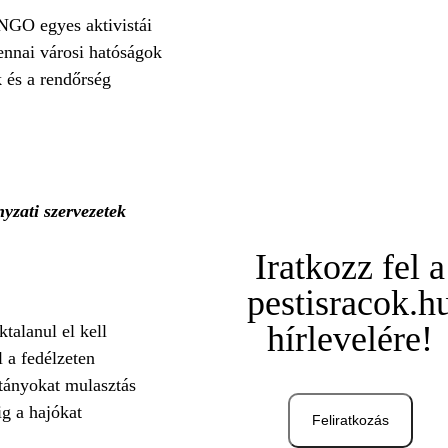
 NGO egyes aktivistái
ennai városi hatóságok
k és a rendőrség
yzati szervezetek
Iratkozz fel a
pestisracok.h
hírlevelére!
talanul el kell
 a fedélzeten
itányokat mulasztás
ig a hajókat
Feliratkozás