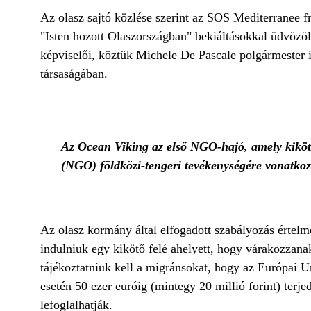
Az olasz sajtó közlése szerint az SOS Mediterranee 
"Isten hozott Olaszországban" bekiáltásokkal üdvözöl
képviselői, köztük Michele De Pascale polgármester is
társaságában.
Az Ocean Viking az első NGO-hajó, amely kiköt
(NGO) földközi-tengeri tevékenységére vonatkozó
Az olasz kormány által elfogadott szabályozás értelm
indulniuk egy kikötő felé ahelyett, hogy várakozzan
tájékoztatniuk kell a migránsokat, hogy az Európai 
esetén 50 ezer euróig (mintegy 20 millió forint) terje
lefoglalhatják.