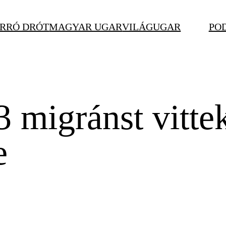
RRÓ DRÓT
MAGYAR UGAR
VILÁGUGAR
PO
3 migránst vitte
e