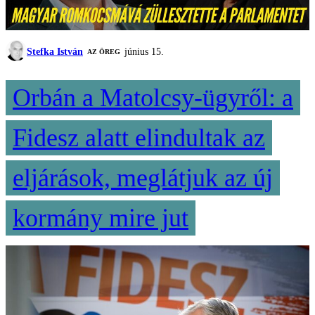
Stefka István
június 15.
AZ ÖREG
Orbán a Matolcsy-ügyről: a
Fidesz alatt elindultak az
eljárások, meglátjuk az új
kormány mire jut