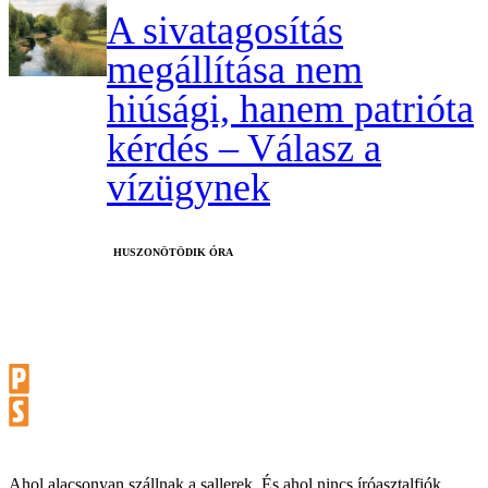
A sivatagosítás
megállítása nem
hiúsági, hanem patrióta
kérdés – Válasz a
vízügynek
HUSZONÖTÖDIK ÓRA
Ahol alacsonyan szállnak a sallerek. És ahol nincs íróasztalfiók.