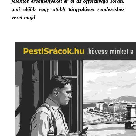
jelentős eredményeket ér el az offenzívája során,
ami előbb vagy utóbb tárgyalásos rendezéshez
vezet majd