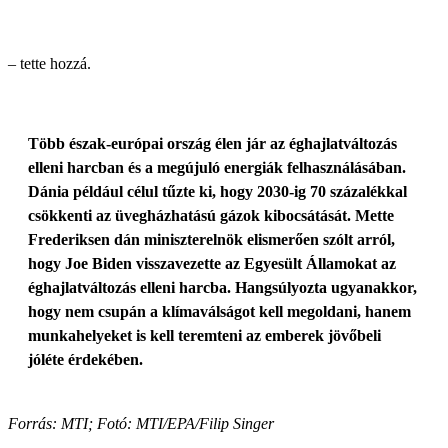
– tette hozzá.
Több észak-európai ország élen jár az éghajlatváltozás
elleni harcban és a megújuló energiák felhasználásában.
Dánia például célul tűzte ki, hogy 2030-ig 70 százalékkal
csökkenti az üvegházhatású gázok kibocsátását. Mette
Frederiksen dán miniszterelnök elismerően szólt arról,
hogy Joe Biden visszavezette az Egyesült Államokat az
éghajlatváltozás elleni harcba. Hangsúlyozta ugyanakkor,
hogy nem csupán a klímaválságot kell megoldani, hanem
munkahelyeket is kell teremteni az emberek jövőbeli
jóléte érdekében.
Forrás: MTI; Fotó: MTI/EPA/Filip Singer