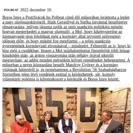
2022 december 10.
‎POLBEAT
Boros Imre a PestiSrácok.hu Polbeat című élő műsorában lerántotta a leplet
a nagy olajösszesküvésről. Huth Gergellyel és Stefka Istvánnal beszélgetve
elmagyarázta, milyen játszma zajlik az unió szankciós politikája mögött,
hogyan mesterkedett a magyar olajmulti, a Mol, hogy kikényszerítse az
üzemanyagár-stop feloldását még a kormány által tervezett szilveszteri
időpont előtt, és hogy miként fog megfizetni – a teljes szankciós
nyereségének kormányzati elvonásával – mindezért. Felmerült az is, hogy ki
hisz még a csodákban, hiszen a Mol százhalombattai finomítóját több hónap
küszködés után, az árstop visszavonása után néhány órával sikerült
megjavítani, az addig minden mérnökön kifogó repedéseket behegeszteni. A
műsorban a neves közgazdász beszélt Matolcsy György és a kormány
vitájának hátteréről is, és természetesen a Revolution '56 Szabadságharcos
Sörözőben jelen lévő vendégek ezúttal is kérdezhettek, sőt, komoly
világnézeti polémia is kibontakozott a kérdezők és Boros Imre között.