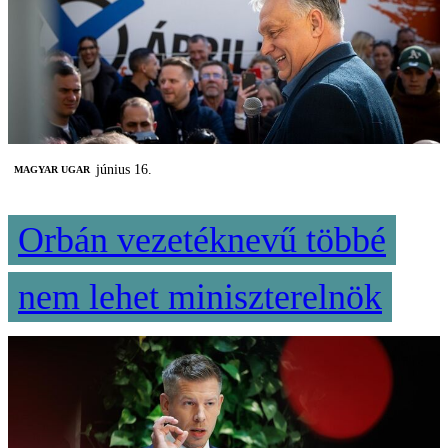
június 16.
MAGYAR UGAR
Orbán vezetéknevű többé
nem lehet miniszterelnök