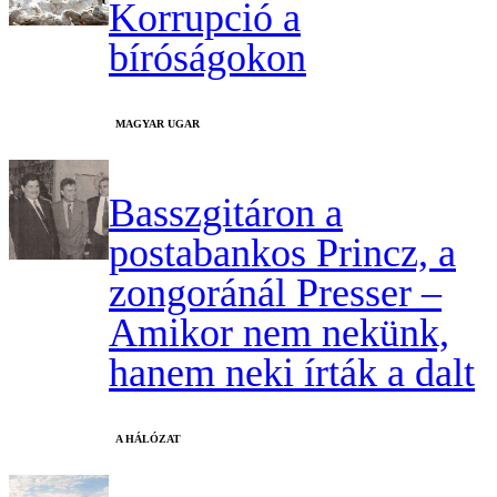
Korrupció a
bíróságokon
MAGYAR UGAR
Basszgitáron a
postabankos Princz, a
zongoránál Presser –
Amikor nem nekünk,
hanem neki írták a dalt
A HÁLÓZAT