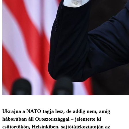
Ukrajna a NATO tagja lesz, de addig nem, amíg
háborúban áll Oroszországgal – jelentette ki
csütörtökön, Helsinkiben, sajtótájékoztatóján az