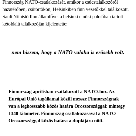
Finnország NATO-csatlakozását, amikor a csúcstalálkozóról
hazatérőben, csütörtökön, Helsinkiben finn vezetőkkel találkozott.
Sauli Niinistö finn államfővel a helsinki elnöki palotában tartott
kétoldalú találkozóján kijelentette:
nem hiszem, hogy a NATO valaha is erősebb volt.
Finnország áprilisban csatlakozott a NATO-hoz. Az
Európai Unió tagállamai közül messze Finnországnak
van a leghosszabb közös határa Oroszországgal: mintegy
1340 kilométer. Finnország csatlakozásával a NATO
Oroszországgal közös határa a duplájára nőtt.