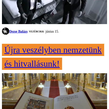
Dezse Balázs
június 15.
VEZÉRCIKK
Újra veszélyben nemzetünk
és hitvallásunk!