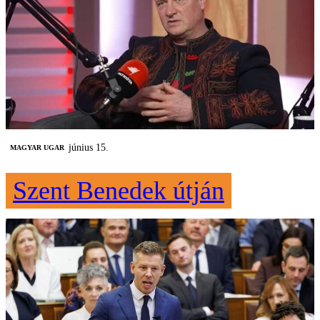
június 15.
MAGYAR UGAR
Szent Benedek útján