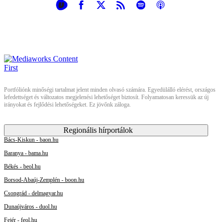
Portfóliónk minőségi tartalmat jelent minden olvasó számára. Egyedülálló elérést, országos
lefedettséget és változatos megjelenési lehetőséget biztosít. Folyamatosan keressük az új
irányokat és fejlődési lehetőségeket. Ez jövőnk záloga.
Regionális hírportálok
Bács-Kiskun - baon.hu
Baranya - bama.hu
Békés - beol.hu
Borsod-Abaúj-Zemplén - boon.hu
Csongrád - delmagyar.hu
Dunaújváros - duol.hu
Fejér - feol.hu