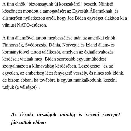
A finn elnök "biztonságunk új korszakáról" beszélt. Niinistö
köszönetet mondott a támogatásért az Egyesült Államoknak, és
elismerően nyilatkozott arról, hogy Joe Biden egységet alakított ki a
vilniusi NATO-csúcson.
A finn államfővel tartott megbeszélése után az amerikai elnök
Finnország, Svédország, Dánia, Norvégia és Izland állam- és
kormányfőivel tartott találkozót, amelyen az éghajlatváltozás
kérdéseit vitatták meg. Biden szorosabb együttműködést
szorgalmazott a klímaválság kérdésében. Leszögezte: "ez az
egyetlen, az emberiség létét fenyegető veszély, és nincs sok időnk,
de bízom abban, ha továbbra is együtt munkálkodunk, kezelni
tudjuk (a válságot)".
Az északi országok mindig is vezető szerepet
játszottak ebben