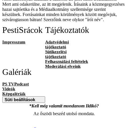
Mert ami odakerülne, az itt megjelenik. Írásaink a közmegegyezéses
hazai sajtóetika és a Médiaalkotmány szellemisége szerint
készülnek. Forrásainkat minden körülmények között megóvjuk,
szivárogtasson bátran! Szerzőink neve olykor "írói név".
PestiSrácok
Tájékoztatók
Impresszum
Adatvédelmi
tájékoztató
Sütikezelési
tájékoztató
Felhasználási feltételek
Moderálási elveink
Galériák
PS TVPodcast
Videók
Képgalériák
Süti beállítások
*Kell még valamit mondanom Ildikó?
Az őszödi beszéd utolsó mondata.