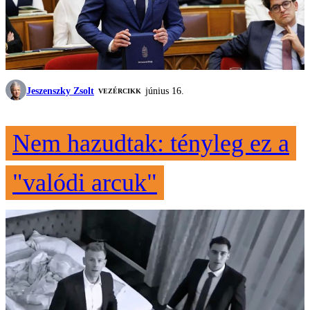
Jeszenszky Zsolt
június 16.
VEZÉRCIKK
Nem hazudtak: tényleg ez a
"valódi arcuk"