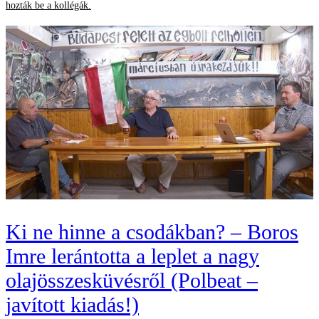
hozták be a kollégák.
Ki ne hinne a csodákban? – Boros
Imre lerántotta a leplet a nagy
olajösszesküvésről (Polbeat –
javított kiadás!)