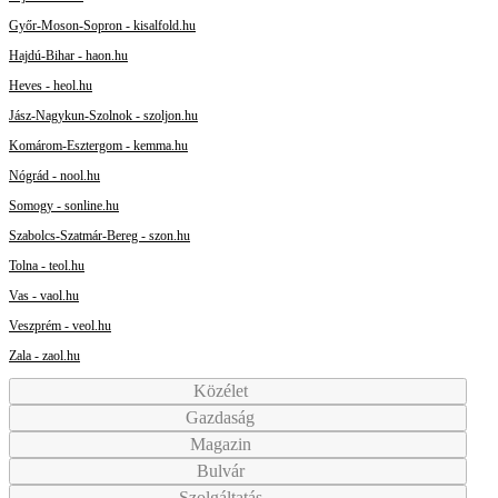
Győr-Moson-Sopron - kisalfold.hu
Hajdú-Bihar - haon.hu
Heves - heol.hu
Jász-Nagykun-Szolnok - szoljon.hu
Komárom-Esztergom - kemma.hu
Nógrád - nool.hu
Somogy - sonline.hu
Szabolcs-Szatmár-Bereg - szon.hu
Tolna - teol.hu
Vas - vaol.hu
Veszprém - veol.hu
Zala - zaol.hu
Közélet
Gazdaság
Magazin
Bulvár
Szolgáltatás