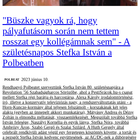
"Büszke vagyok rá, hogy
pályafutásom során nem tettem
rosszat egy kollégámnak sem" - A
születésnapos Stefka István a
Polbeatben
2023 június 10.
‎POLBEAT
Rendhagyó Polbeatet szerveztünk Stefka István 80. születésnapjára a
Revolution '56 Szabadságharcos Sörözőbe, ahol a PestiSrácok.hu-s csapat
mellett Stefka régi barátja és harcostársa, Alexa Károly irodalomtörténész,
író, illetve a konzervatív televíziózás nagy, a rendszerváltoztatás utáni - a
Horn-Kuncze-kormány által teljesen felszámolt - korszakának két jeles
alakja (egyben az ünnepelt akkori munkatársa), Mátyássy Andrea és Dézsy
Zoltán is elmondta méltatását, visszaemlékezését. Megszólalt továbbá Stefka
István felesége, Naszályi Kornélia és egyik lánya, Stefka Nóra, továbbá
Ambrózy Áron, Szabó Gergő és Szalai Szilárd. A Huth Gergely által
celebrált rendkívüli adást végül egy fergeteges köszöntés követte, a tortát és
a pezsgőt Stefka István kedvenc együttesének, az AC/DC-nek a dübörgésére