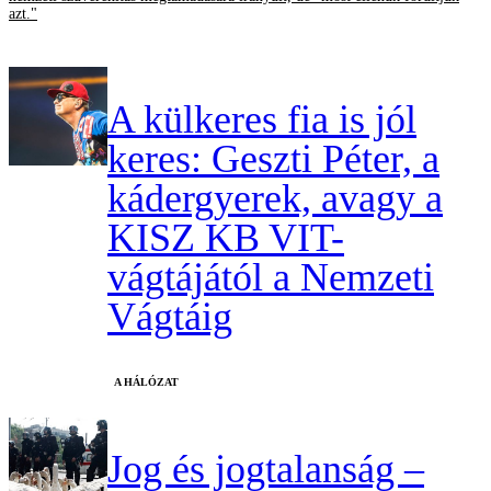
azt."
A külkeres fia is jól
keres: Geszti Péter, a
kádergyerek, avagy a
KISZ KB VIT-
vágtájától a Nemzeti
Vágtáig
A HÁLÓZAT
Jog és jogtalanság –