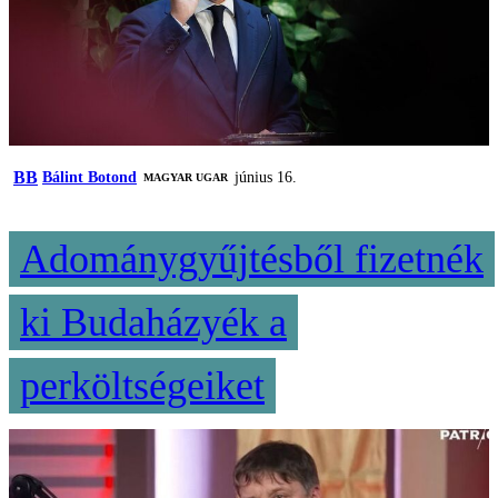
BB
Bálint Botond
június 16.
MAGYAR UGAR
Adománygyűjtésből fizetnék
ki Budaházyék a
perköltségeiket