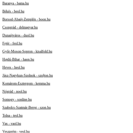
Baranya - bama.hu
Békés - beol.hu
Borsod-Abaúj-Zemplén - boon.hu
Csongrád - delmagyar.hu
Dunaújváros - duol.hu
Fejér - feol.hu
Győr-Moson-Sopron - kisalfold.hu
Hajdú-Bihar - haon.hu
Heves - heol.hu
Jász-Nagykun-Szolnok - szoljon.hu
Komárom-Esztergom - kemma.hu
Nógrád - nool.hu
Somogy - sonline.hu
Szabolcs-Szatmár-Bereg - szon.hu
Tolna - teol.hu
Vas - vaol.hu
Veszprém - veol.hu