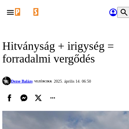
Hitványság + irigység =
forradalmi vergődés
Dezse Balázs
2025. április 14. 06:50
VEZÉRCIKK