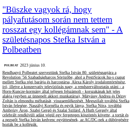
"Büszke vagyok rá, hogy
pályafutásom során nem tettem
rosszat egy kollégámnak sem" - A
születésnapos Stefka István a
Polbeatben
2023 június 10.
‎POLBEAT
Rendhagyó Polbeatet szerveztünk Stefka István 80. születésnapjára a
Revolution '56 Szabadságharcos Sörözőbe, ahol a PestiSrácok.hu-s csapat
mellett Stefka régi barátja és harcostársa, Alexa Károly irodalomtörténész,
író, illetve a konzervatív televíziózás nagy, a rendszerváltoztatás utáni - a
Horn-Kuncze-kormány által teljesen felszámolt - korszakának két jeles
alakja (egyben az ünnepelt akkori munkatársa), Mátyássy Andrea és Dézsy
Zoltán is elmondta méltatását, visszaemlékezését. Megszólalt továbbá Stefka
István felesége, Naszályi Kornélia és egyik lánya, Stefka Nóra, továbbá
Ambrózy Áron, Szabó Gergő és Szalai Szilárd. A Huth Gergely által
celebrált rendkívüli adást végül egy fergeteges köszöntés követte, a tortát és
a pezsgőt Stefka István kedvenc együttesének, az AC/DC-nek a dübörgésére
hozták be a kollégák.