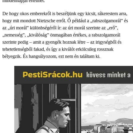
mindennapjai értelmét.
De hogy okos emberekről is beszéljünk egy kicsit, rákerestem arra,
hogy mit mondott Nietzsche erről. Ő például a „rabszolgamorál” és
az „úri morál” különbségéről ír: az úri morál szerinte az „erő”,
„nemesség”, „kiválóság” önmagában értékes, a rabszolgamorál
szerinte pedig – amit a gyengék hoznak létre – az irigységből és
tehetetlenségből fakad, és így a kiválót erkölcsileg rossznak
bélyegzik. És hangsúlyozom, ezt nem én találtam ki.