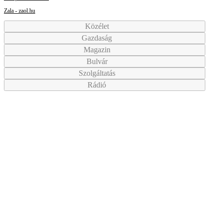
Zala - zaol.hu
Közélet
Gazdaság
Magazin
Bulvár
Szolgáltatás
Rádió