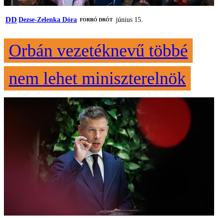
DD
Dezse-Zelenka Dóra
június 15.
FORRÓ DRÓT
Orbán vezetéknevű többé
nem lehet miniszterelnök