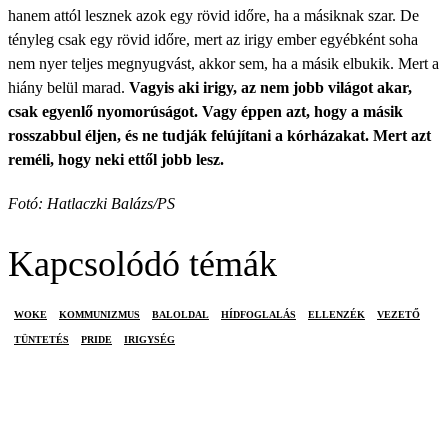
hanem attól lesznek azok egy rövid időre, ha a másiknak szar. De
tényleg csak egy rövid időre, mert az irigy ember egyébként soha
nem nyer teljes megnyugvást, akkor sem, ha a másik elbukik. Mert a
hiány belül marad.
Vagyis aki irigy, az nem jobb világot akar,
csak egyenlő nyomorúságot. Vagy éppen azt, hogy a másik
rosszabbul éljen, és ne tudják felújítani a kórházakat. Mert azt
reméli, hogy neki ettől jobb lesz.
Fotó: Hatlaczki Balázs/PS
Kapcsolódó témák
WOKE
KOMMUNIZMUS
BALOLDAL
HÍDFOGLALÁS
ELLENZÉK
VEZETŐ
TÜNTETÉS
PRIDE
IRIGYSÉG