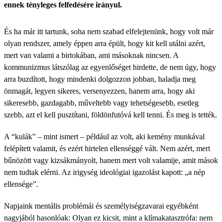
ennek tényleges felfedésére irányul.
És ha már itt tartunk, soha nem szabad elfelejtenünk, hogy volt már
olyan rendszer, amely éppen arra épült, hogy kit kell utálni azért,
mert van valami a birtokában, ami másoknak nincsen. A
kommunizmus látszólag az egyenlőséget hirdette, de nem úgy, hogy
arra buzdított, hogy mindenki dolgozzon jobban, haladja meg
önmagát, legyen sikeres, versenyezzen, hanem arra, hogy aki
sikeresebb, gazdagabb, műveltebb vagy tehetségesebb, esetleg
szebb, azt el kell pusztítani, földönfutóvá kell tenni. És meg is tették.
A “kulák” – mint ismert – például az volt, aki kemény munkával
felépített valamit, és ezért hirtelen ellenséggé vált. Nem azért, mert
bűnözött vagy kizsákmányolt, hanem mert volt valamije, amit mások
nem tudtak elérni. Az irigység ideológiai igazolást kapott: „a nép
ellensége”.
Napjaink mentális problémái és személyiségzavarai egyébként
nagyjából hasonlóak: Olyan ez kicsit, mint a klímakatasztrófa: nem