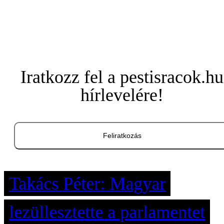
Iratkozz fel a pestisracok.hu
hírlevelére!
Feliratkozás
Takács Péter: Magyar
lezüllesztette a parlamentet