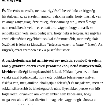
az irigység.
És félreértés ne essék, nem az irigylésről beszélünk: az irigység
hivatalosan az az érzelem, amikor valaki sajnálja, hogy másnak van
valamije (anyagilag, érzelmileg, társadalmilag stb.), mert ő maga
nem rendelkezik vele – és emiatt arra vágyik, hogy a másik se
rendelkezzen vele, nem pedig arra, hogy neki is legyen. Az irigylés
ezzel ellentétben egyébként sokkal előremutatóbb, mert még akár
ösztönző is lehet (a klasszikus
“Bárcsak nekem is lenne.”
érzés). Az
irigység ezzel szemben csak a pusztítást ismeri.
A pszichológia szerint az irigység egy negatív, romboló érzelem,
amely gyakran önértékelési problémákból, belső hiányérzetből,
kisebbrendűségi komplexusból fakad.
Például ilyen az, amikor
valaki azzal foglalkozik, hogy egy politikus feleségének milyen
táskája van, meg amikor lehallgatja a feleségét és megalázza, mert az
sokkal sikeresebb és tehetségesebb nála. Ilyenekkel persze van idő
foglalkozni olyankor, amikor az ember nem képes arra, hogy
magasztosabb célokat tűzzön ki maga elé, vagy meghatározza a