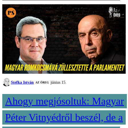
Stefka István
június 15.
AZ ÖREG
Ahogy megjósoltuk: Magyar
Péter Vitnyédről beszél, de a