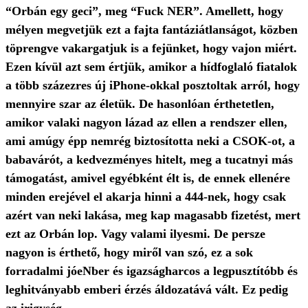
“Orbán egy geci”, meg “Fuck NER”. Amellett, hogy
mélyen megvetjük ezt a fajta fantáziátlanságot, közben
töprengve vakargatjuk is a fejünket, hogy vajon miért.
Ezen kívül azt sem értjük, amikor a hídfoglaló fiatalok
a több százezres új iPhone-okkal posztoltak arról, hogy
mennyire szar az életük. De hasonlóan érthetetlen,
amikor valaki nagyon lázad az ellen a rendszer ellen,
ami amúgy épp nemrég biztosította neki a CSOK-ot, a
babavárót, a kedvezményes hitelt, meg a tucatnyi más
támogatást, amivel egyébként élt is, de ennek ellenére
minden erejével el akarja hinni a 444-nek, hogy csak
azért van neki lakása, meg kap magasabb fizetést, mert
ezt az Orbán lop. Vagy valami ilyesmi. De persze
nagyon is érthető, hogy miről van szó, ez a sok
forradalmi jóeNber és igazságharcos a legpusztítóbb és
leghitványabb emberi érzés áldozatává vált. Ez pedig