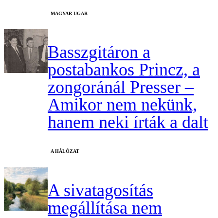
MAGYAR UGAR
Basszgitáron a
postabankos Princz, a
zongoránál Presser –
Amikor nem nekünk,
hanem neki írták a dalt
A HÁLÓZAT
A sivatagosítás
megállítása nem