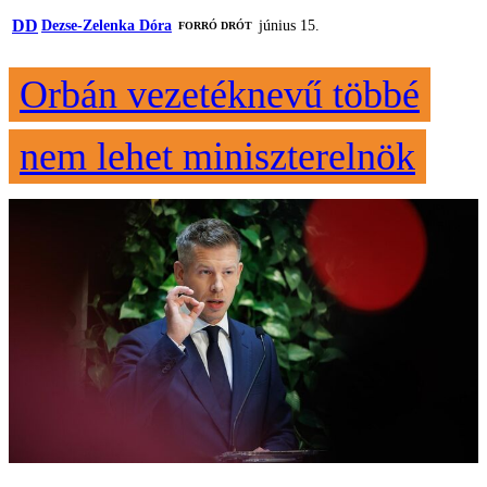
DD
Dezse-Zelenka Dóra
június 15.
FORRÓ DRÓT
Orbán vezetéknevű többé
nem lehet miniszterelnök