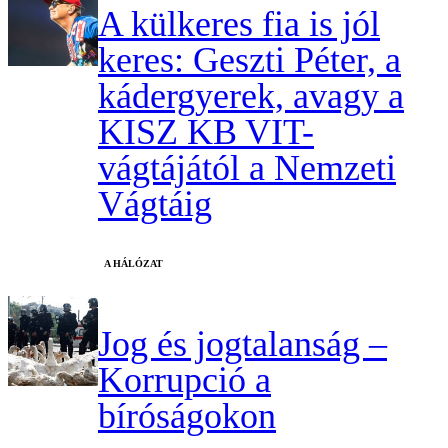
A külkeres fia is jól
keres: Geszti Péter, a
kádergyerek, avagy a
KISZ KB VIT-
vágtájától a Nemzeti
Vágtáig
A HÁLÓZAT
Jog és jogtalanság –
Korrupció a
bíróságokon