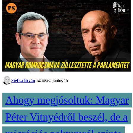
Stefka István
június 15.
AZ ÖREG
Ahogy megjósoltuk: Magyar
Péter Vitnyédről beszél, de a