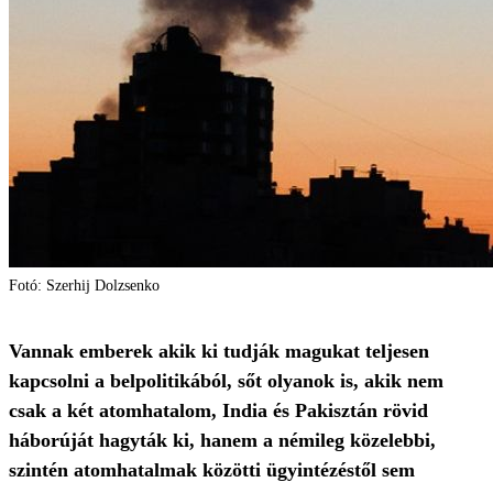
Fotó: Szerhij Dolzsenko
Vannak emberek akik ki tudják magukat teljesen
kapcsolni a belpolitikából, sőt olyanok is, akik nem
csak a két atomhatalom, India és Pakisztán rövid
háborúját hagyták ki, hanem a némileg közelebbi,
szintén atomhatalmak közötti ügyintézéstől sem