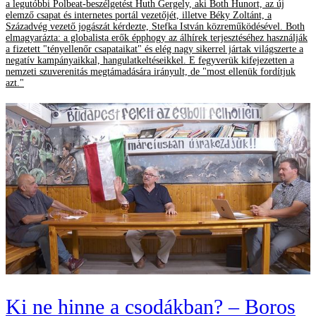
a legutóbbi Polbeat-beszélgetést Huth Gergely, aki Both Hunort, az új
elemző csapat és internetes portál vezetőjét, illetve Béky Zoltánt, a
Századvég vezető jogászát kérdezte, Stefka István közreműködésével. Both
elmagyarázta: a globalista erők épphogy az álhírek terjesztéséhez használják
a fizetett "tényellenőr csapataikat" és elég nagy sikerrel jártak világszerte a
negatív kampányaikkal, hangulatkeltéseikkel. E fegyverük kifejezetten a
nemzeti szuverenitás megtámadására irányult, de "most ellenük fordítjuk
azt."
Ki ne hinne a csodákban? – Boros