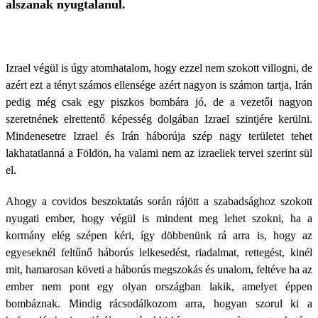
alszanak nyugtalanul.
Izrael végül is úgy atomhatalom, hogy ezzel nem szokott villogni, de
azért ezt a tényt számos ellensége azért nagyon is számon tartja, Irán
pedig még csak egy piszkos bombára jó, de a vezetői nagyon
szeretnének elrettentő képesség dolgában Izrael szintjére kerülni.
Mindenesetre Izrael és Irán háborúja szép nagy területet tehet
lakhatatlanná a Földön, ha valami nem az izraeliek tervei szerint sül
el.
Ahogy a covidos beszoktatás során rájött a szabadsághoz szokott
nyugati ember, hogy végül is mindent meg lehet szokni, ha a
kormány elég szépen kéri, így döbbenünk rá arra is, hogy az
egyeseknél feltűnő háborús lelkesedést, riadalmat, rettegést, kinél
mit, hamarosan követi a háborús megszokás és unalom, feltéve ha az
ember nem pont egy olyan országban lakik, amelyet éppen
bombáznak. Mindig rácsodálkozom arra, hogyan szorul ki a