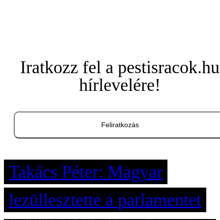
Iratkozz fel a pestisracok.hu
hírlevelére!
Feliratkozás
Takács Péter: Magyar
lezüllesztette a parlamentet