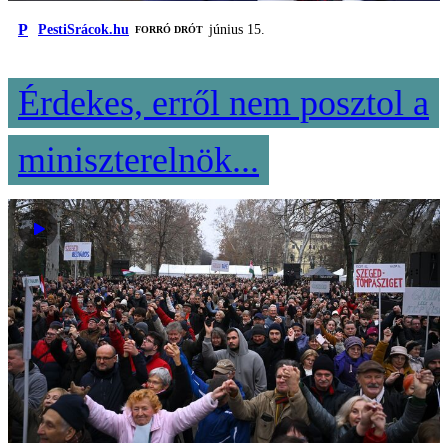
P
PestiSrácok.hu
június 15.
FORRÓ DRÓT
Érdekes, erről nem posztol a
miniszterelnök...