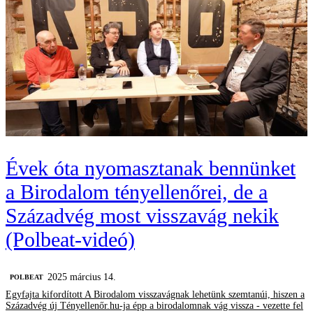
Évek óta nyomasztanak bennünket
a Birodalom tényellenőrei, de a
Századvég most visszavág nekik
(Polbeat-videó)
2025 március 14.
‎POLBEAT
Egyfajta kifordított A Birodalom visszavágnak lehetünk szemtanúi, hiszen a
Századvég új Tényellenőr.hu-ja épp a birodalomnak vág vissza - vezette fel