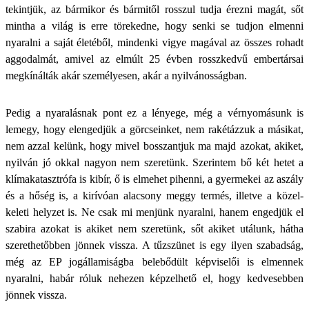
tekintjük, az bármikor és bármitől rosszul tudja érezni magát, sőt
mintha a világ is erre törekedne, hogy senki se tudjon elmenni
nyaralni a saját életéből, mindenki vigye magával az összes rohadt
aggodalmát, amivel az elmúlt 25 évben rosszkedvű embertársai
megkínálták akár személyesen, akár a nyilvánosságban.
Pedig a nyaralásnak pont ez a lényege, még a vérnyomásunk is
lemegy, hogy elengedjük a görcseinket, nem rakétázzuk a másikat,
nem azzal kelünk, hogy mivel bosszantjuk ma majd azokat, akiket,
nyilván jó okkal nagyon nem szeretünk. Szerintem bő két hetet a
klímakatasztrófa is kibír, ő is elmehet pihenni, a gyermekei az aszály
és a hőség is, a kirívóan alacsony meggy termés, illetve a közel-
keleti helyzet is. Ne csak mi menjünk nyaralni, hanem engedjük el
szabira azokat is akiket nem szeretünk, sőt akiket utálunk, hátha
szerethetőbben jönnek vissza. A tűzszünet is egy ilyen szabadság,
még az EP jogállamiságba belebődült képviselői is elmennek
nyaralni, habár róluk nehezen képzelhető el, hogy kedvesebben
jönnek vissza.