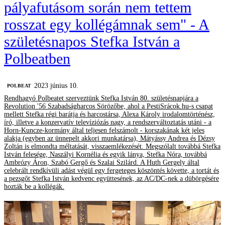
pályafutásom során nem tettem
rosszat egy kollégámnak sem" - A
születésnapos Stefka István a
Polbeatben
2023 június 10.
‎POLBEAT
Rendhagyó Polbeatet szerveztünk Stefka István 80. születésnapjára a
Revolution '56 Szabadságharcos Sörözőbe, ahol a PestiSrácok.hu-s csapat
mellett Stefka régi barátja és harcostársa, Alexa Károly irodalomtörténész,
író, illetve a konzervatív televíziózás nagy, a rendszerváltoztatás utáni - a
Horn-Kuncze-kormány által teljesen felszámolt - korszakának két jeles
alakja (egyben az ünnepelt akkori munkatársa), Mátyássy Andrea és Dézsy
Zoltán is elmondta méltatását, visszaemlékezését. Megszólalt továbbá Stefka
István felesége, Naszályi Kornélia és egyik lánya, Stefka Nóra, továbbá
Ambrózy Áron, Szabó Gergő és Szalai Szilárd. A Huth Gergely által
celebrált rendkívüli adást végül egy fergeteges köszöntés követte, a tortát és
a pezsgőt Stefka István kedvenc együttesének, az AC/DC-nek a dübörgésére
hozták be a kollégák.