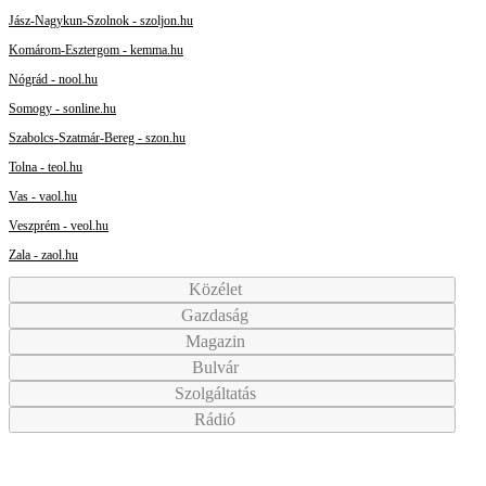
Jász-Nagykun-Szolnok - szoljon.hu
Komárom-Esztergom - kemma.hu
Nógrád - nool.hu
Somogy - sonline.hu
Szabolcs-Szatmár-Bereg - szon.hu
Tolna - teol.hu
Vas - vaol.hu
Veszprém - veol.hu
Zala - zaol.hu
Közélet
Gazdaság
Magazin
Bulvár
Szolgáltatás
Rádió