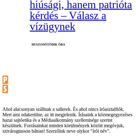
hiúsági, hanem patrióta
kérdés – Válasz a
vízügynek
HUSZONÖTÖDIK ÓRA
Ahol alacsonyan szállnak a sallerek. És ahol nincs íróasztalfiók.
Mert ami odakerülne, az itt megjelenik. Írásaink a közmegegyezéses
hazai sajtóetika és a Médiaalkotmány szellemisége szerint
készülnek. Forrásainkat minden körülmények között megóvjuk,
szivárogtasson bátran! Szerzőink neve olykor "írói név".