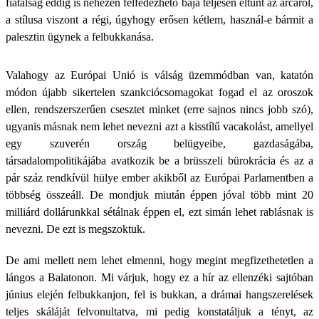
fiatalság eddig is nehezen felfedezhető bája teljesen eltűnt az arcáról,
a stílusa viszont a régi, úgyhogy erősen kétlem, használ-e bármit a
palesztin ügynek a felbukkanása.
Valahogy az Európai Unió is válság üzemmódban van, katatón
módon újabb sikertelen szankciócsomagokat fogad el az oroszok
ellen, rendszerszerűen csesztet minket (erre sajnos nincs jobb szó),
ugyanis másnak nem lehet nevezni azt a kisstílű vacakolást, amellyel
egy szuverén ország belügyeibe, gazdaságába,
társadalompolitikájába avatkozik be a brüsszeli bürokrácia és az a
pár száz rendkívül hülye ember akikből az Európai Parlamentben a
többség összeáll. De mondjuk miután éppen jóval több mint 20
milliárd dollárunkkal sétálnak éppen el, ezt simán lehet rablásnak is
nevezni. De ezt is megszoktuk.
De ami mellett nem lehet elmenni, hogy megint megfizethetetlen a
lángos a Balatonon. Mi várjuk, hogy ez a hír az ellenzéki sajtóban
június elején felbukkanjon, fel is bukkan, a drámai hangszerelések
teljes skáláját felvonultatva, mi pedig konstatáljuk a tényt, az