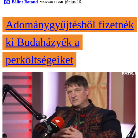
BB
Bálint Botond
június 16.
MAGYAR UGAR
Adománygyűjtésből fizetnék
ki Budaházyék a
perköltségeiket