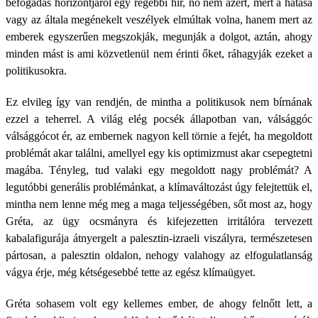
befogadás horizontjáról egy régebbi hír, no nem azért, mert a hatása
vagy az általa megénekelt veszélyek elmúltak volna, hanem mert az
emberek egyszerűen megszokják, megunják a dolgot, aztán, ahogy
minden mást is ami közvetlenül nem érinti őket, ráhagyják ezeket a
politikusokra.
Ez elvileg így van rendjén, de mintha a politikusok nem bírnának
ezzel a teherrel. A világ elég pocsék állapotban van, válsággóc
válsággócot ér, az embernek nagyon kell törnie a fejét, ha megoldott
problémát akar találni, amellyel egy kis optimizmust akar csepegtetni
magába. Tényleg, tud valaki egy megoldott nagy problémát? A
legutóbbi generális problémánkat, a klímaváltozást úgy felejtettük el,
mintha nem lenne még meg a maga teljességében, sőt most az, hogy
Gréta, az ügy ocsmányra és kifejezetten irritálóra tervezett
kabalafigurája átnyergelt a palesztin-izraeli viszályra, természetesen
pártosan, a palesztin oldalon, nehogy valahogy az elfogulatlanság
vágya érje, még kétségesebbé tette az egész klímaügyet.
Gréta sohasem volt egy kellemes ember, de ahogy felnőtt lett, a