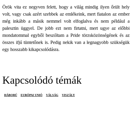
Örök vita ez negyven felett, hogy a világ mindig ilyen őrült hely
volt, vagy csak azért szebbek az emlékeink, mert fiatalon az ember
még inkább a másik nemmel volt elfoglalva és nem például a
palesztin üggyel. De jobb ezt nem firtatni, mert ugye az előbbi
mondatommal egyből beszóltam a Pride törzsközönségének és az
összes ifjú tüntetőnek is. Pedig nekik van a legnagyobb szükségük
egy hosszabb kikapcsolódásra.
Kapcsolódó témák
HÁBORÚ
EURÓPAI UNIÓ
VÁLSÁG
VISZÁLY