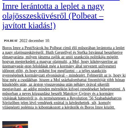
Imre lerántotta a leplet a nagy
olajösszesküvésről (Polbeat –
javított kiadás!)
2022 december 10.
‎POLBEAT
Boros Imre a PestiSrácok.hu Polbeat című élő műsorában lerántotta a leplet
a nagy olajösszesküvésről. Huth Gergellyel és Stefka Istvánnal beszélgetve
elmagyarázta, milyen játszma zajlik az unió szankciós politikája mögött,
hogyan mesterkedett a magyar olajmulti, a Mol, hogy kikényszerítse az
üzemanyagár-stop feloldását még a kormány által tervezett szilveszteri
időpont előtt, és hogy miként fog megfizetni – a teljes szankciós
nyereségének kormányzati elvonásával – mindezért. Felmerült az is, hogy ki
hisz még a csodákban, hiszen a Mol százhalombattai finomítóját több hónap
küszködés után, az árstop visszavonása után néhány órával sikerült
megjavítani, az addig minden mérnökön kifogó repedéseket behegeszteni. A
műsorban a neves közgazdász beszélt Matolcsy György és a kormány
vitájának hátteréről is, és természetesen a Revolution '56 Szabadságharcos
Sörözőben jelen lévő vendégek ezúttal is kérdezhettek, sőt, komoly
világnézeti polémia is kibontakozott a kérdezők és Boros Imre között.