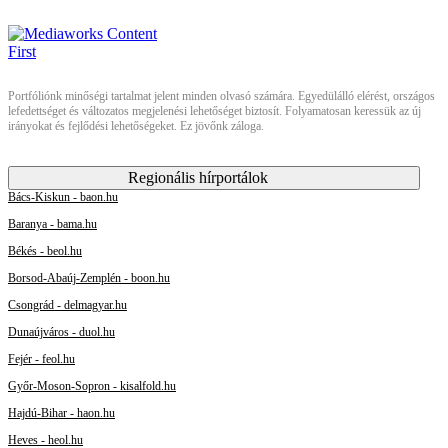
Portfóliónk minőségi tartalmat jelent minden olvasó számára. Egyedülálló elérést, országos
lefedettséget és változatos megjelenési lehetőséget biztosít. Folyamatosan keressük az új
irányokat és fejlődési lehetőségeket. Ez jövőnk záloga.
Regionális hírportálok
Bács-Kiskun - baon.hu
Baranya - bama.hu
Békés - beol.hu
Borsod-Abaúj-Zemplén - boon.hu
Csongrád - delmagyar.hu
Dunaújváros - duol.hu
Fejér - feol.hu
Győr-Moson-Sopron - kisalfold.hu
Hajdú-Bihar - haon.hu
Heves - heol.hu