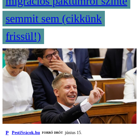
migrációs paktumról szinte
semmit sem (cikkünk
frissül!)
P
PestiSrácok.hu
június 15.
FORRÓ DRÓT