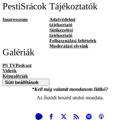
PestiSrácok
Tájékoztatók
Impresszum
Adatvédelmi
tájékoztató
Sütikezelési
tájékoztató
Felhasználási feltételek
Moderálási elveink
Galériák
PS TVPodcast
Videók
Képgalériák
Süti beállítások
*Kell még valamit mondanom Ildikó?
Az őszödi beszéd utolsó mondata.