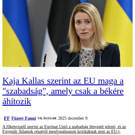
Kaja Kallas szerint az EU maga a
"szabadság", amely csak a békére
áhítozik
FF
Füzesy Fanni
2025 december 9.
VILÁGUGAR
A főképviselő szerint az Európai Unió a szabadság lényegét jelenti, és az
Egyesült Államok részéről megfogalmazott kritikáknak nem az EU-t,