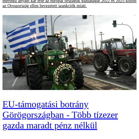
mértékű anyagi kár érte az európai országok gazdaságát 2022 és 2025 között
az Oroszország ellen bevezetett szankciók miatt.
EU-támogatási botrány
Görögországban - Több tízezer
gazda maradt pénz nélkül