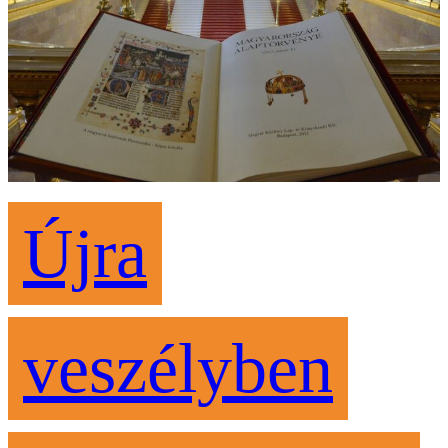
Újra
veszélyben