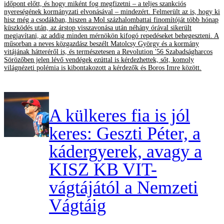
időpont előtt, és hogy miként fog megfizetni – a teljes szankciós
nyereségének kormányzati elvonásával – mindezért. Felmerült az is, hogy ki
hisz még a csodákban, hiszen a Mol százhalombattai finomítóját több hónap
küszködés után, az árstop visszavonása után néhány órával sikerült
megjavítani, az addig minden mérnökön kifogó repedéseket behegeszteni. A
műsorban a neves közgazdász beszélt Matolcsy György és a kormány
vitájának hátteréről is, és természetesen a Revolution '56 Szabadságharcos
Sörözőben jelen lévő vendégek ezúttal is kérdezhettek, sőt, komoly
világnézeti polémia is kibontakozott a kérdezők és Boros Imre között.
A külkeres fia is jól
keres: Geszti Péter, a
kádergyerek, avagy a
KISZ KB VIT-
vágtájától a Nemzeti
Vágtáig