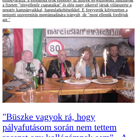
elmagyarázta: a globalista erők épphogy az álhírek terjesztéséhez használják
a fizetett "tényellenőr csapataikat" és elég nagy sikerrel jártak világszerte a
negatív kampányaikkal, hangulatkeltéseikkel. E fegyverük kifejezetten a
nemzeti szuverenitás megtámadására irányult, de "most ellenük fordítjuk
azt."
"Büszke vagyok rá, hogy
pályafutásom során nem tettem