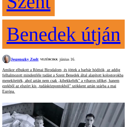
Szent
Benedek útján
Jeszenszky Zsolt
június 16.
VEZÉRCIKK
Amikor elbukott a Római Birodalom, és jöttek a barbár hódítók, az addig
felhalmozott mindenféle tudást a Szent Benedek által alapított kolostorokba
menekítették, ahol aztán nem csak „kibekkelték” a viharos időket, hanem
ezekből az elszórt kis „tudásközpontokból” szökkent aztán szárba a mai
Európa.