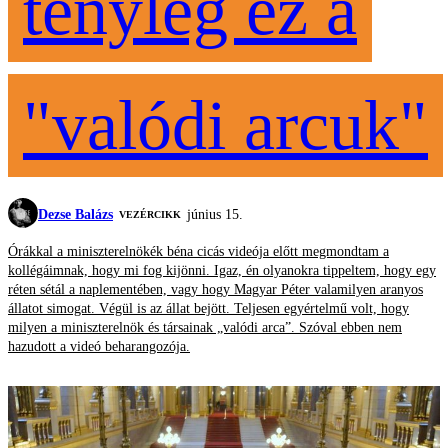
tényleg ez a
"valódi arcuk"
Dezse Balázs
június 15.
VEZÉRCIKK
Órákkal a miniszterelnökék béna cicás videója előtt megmondtam a
kollégáimnak, hogy mi fog kijönni. Igaz, én olyanokra tippeltem, hogy egy
réten sétál a naplementében, vagy hogy Magyar Péter valamilyen aranyos
állatot simogat. Végül is az állat bejött. Teljesen egyértelmű volt, hogy
milyen a miniszterelnök és társainak „valódi arca”. Szóval ebben nem
hazudott a videó beharangozója.