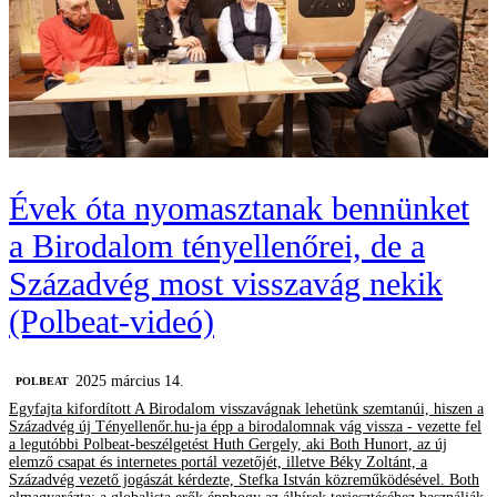
Évek óta nyomasztanak bennünket
a Birodalom tényellenőrei, de a
Századvég most visszavág nekik
(Polbeat-videó)
2025 március 14.
‎POLBEAT
Egyfajta kifordított A Birodalom visszavágnak lehetünk szemtanúi, hiszen a
Századvég új Tényellenőr.hu-ja épp a birodalomnak vág vissza - vezette fel
a legutóbbi Polbeat-beszélgetést Huth Gergely, aki Both Hunort, az új
elemző csapat és internetes portál vezetőjét, illetve Béky Zoltánt, a
Századvég vezető jogászát kérdezte, Stefka István közreműködésével. Both