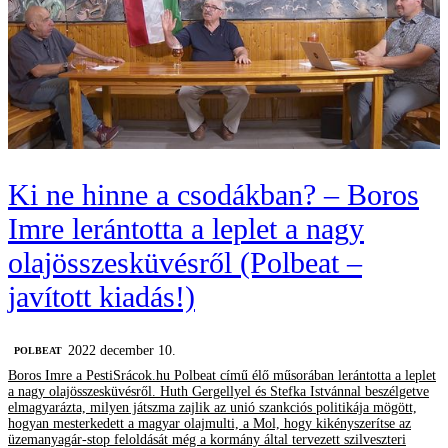
Ki ne hinne a csodákban? – Boros
Imre lerántotta a leplet a nagy
olajösszesküvésről (Polbeat –
javított kiadás!)
2022 december 10.
‎POLBEAT
Boros Imre a PestiSrácok.hu Polbeat című élő műsorában lerántotta a leplet
a nagy olajösszesküvésről. Huth Gergellyel és Stefka Istvánnal beszélgetve
elmagyarázta, milyen játszma zajlik az unió szankciós politikája mögött,
hogyan mesterkedett a magyar olajmulti, a Mol, hogy kikényszerítse az
üzemanyagár-stop feloldását még a kormány által tervezett szilveszteri