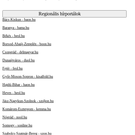
Regionális hírportálok
Bács-Kiskun - baon.hu
Baranya - bama.hu
Békés - beol.hu
Borsod-Abaúj-Zemplén - boon.hu
Csongrád - delmagyar.hu
Dunaújváros - duol.hu
Fejér - feol.hu
Győr-Moson-Sopron - kisalfold.hu
Hajdú-Bihar - haon.hu
Heves - heol.hu
Jász-Nagykun-Szolnok - szoljon.hu
Komárom-Esztergom - kemma.hu
Nógrád - nool.hu
Somogy - sonline.hu
Szabolcs-Szatmár-Bereg - szon.hu