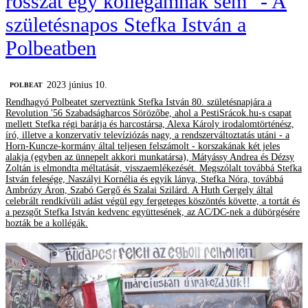
rosszat egy kollégámnak sem" - A
születésnapos Stefka István a
Polbeatben
2023 június 10.
‎POLBEAT
Rendhagyó Polbeatet szerveztünk Stefka István 80. születésnapjára a
Revolution '56 Szabadságharcos Sörözőbe, ahol a PestiSrácok.hu-s csapat
mellett Stefka régi barátja és harcostársa, Alexa Károly irodalomtörténész,
író, illetve a konzervatív televíziózás nagy, a rendszerváltoztatás utáni - a
Horn-Kuncze-kormány által teljesen felszámolt - korszakának két jeles
alakja (egyben az ünnepelt akkori munkatársa), Mátyássy Andrea és Dézsy
Zoltán is elmondta méltatását, visszaemlékezését. Megszólalt továbbá Stefka
István felesége, Naszályi Kornélia és egyik lánya, Stefka Nóra, továbbá
Ambrózy Áron, Szabó Gergő és Szalai Szilárd. A Huth Gergely által
celebrált rendkívüli adást végül egy fergeteges köszöntés követte, a tortát és
a pezsgőt Stefka István kedvenc együttesének, az AC/DC-nek a dübörgésére
hozták be a kollégák.