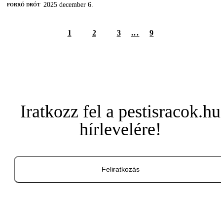
2025 december 6.
FORRÓ DRÓT
1
2
3
...
9
Iratkozz fel a pestisracok.hu
hírlevelére!
Feliratkozás