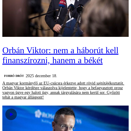
Orbán Viktor: nem a háborút kell
finanszírozni, hanem a békét
2025 december 18.
FORRÓ DRÓT
A magyar kormányfő az EU-csúcsra érkezve adott rövid sajtótájékoztatót.
Orbán Viktor kérdésre válaszolva kijelentette, hogy a befagyasztott orosz
vagyon ügye egy halott ügy, annak tárgyalására nem kerül sor. Győzött
tehát a magyar álláspont!