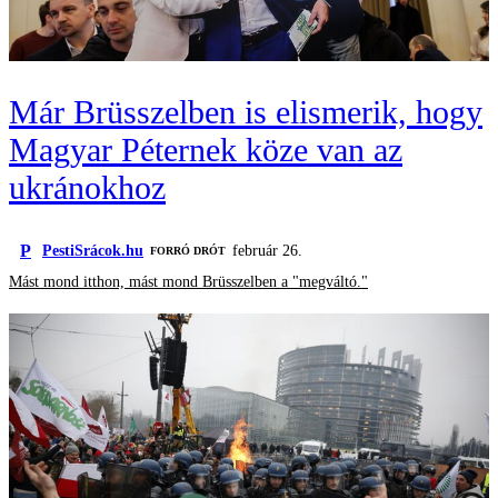
Már Brüsszelben is elismerik, hogy
Magyar Péternek köze van az
ukránokhoz
P
PestiSrácok.hu
február 26.
FORRÓ DRÓT
Mást mond itthon, mást mond Brüsszelben a "megváltó."