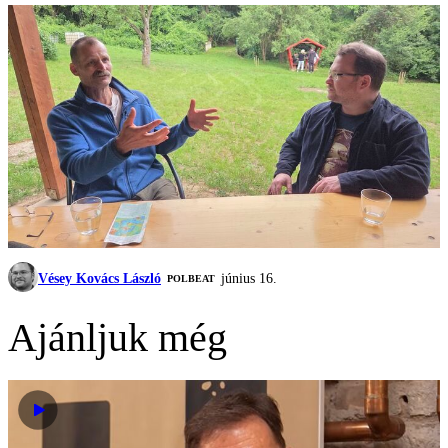
Vésey Kovács László
június 16.
‎POLBEAT
Ajánljuk még