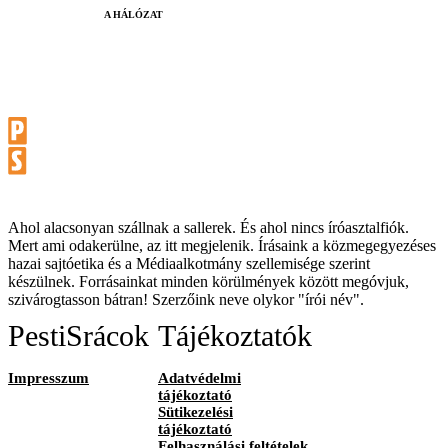
A HÁLÓZAT
Ahol alacsonyan szállnak a sallerek. És ahol nincs íróasztalfiók.
Mert ami odakerülne, az itt megjelenik. Írásaink a közmegegyezéses
hazai sajtóetika és a Médiaalkotmány szellemisége szerint
készülnek. Forrásainkat minden körülmények között megóvjuk,
szivárogtasson bátran! Szerzőink neve olykor "írói név".
PestiSrácok
Tájékoztatók
Impresszum
Adatvédelmi
tájékoztató
Sütikezelési
tájékoztató
Felhasználási feltételek