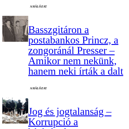
A HÁLÓZAT
Basszgitáron a
postabankos Princz, a
zongoránál Presser –
Amikor nem nekünk,
hanem neki írták a dalt
A HÁLÓZAT
Jog és jogtalanság –
Korrupció a