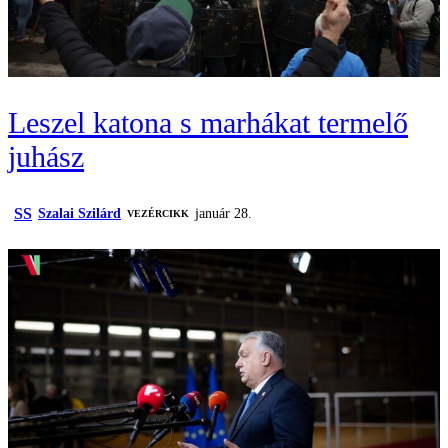
Leszel katona s marhákat termelő
juhász
SS
Szalai Szilárd
január 28.
VEZÉRCIKK