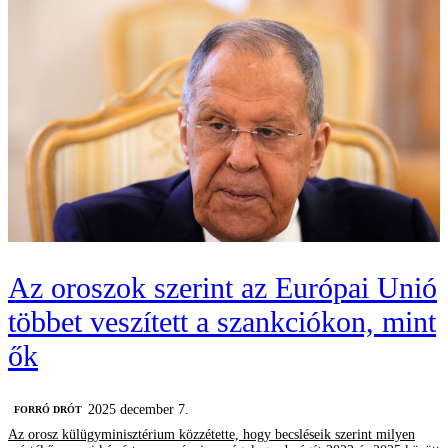
Az oroszok szerint az Európai Unió
többet veszített a szankciókon, mint
ők
2025 december 7.
FORRÓ DRÓT
Az orosz külügyminisztérium közzétette, hogy becsléseik szerint milyen