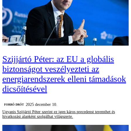
Szijjártó Péter: az EU a globális
biztonságot veszélyezteti az
energiarendszerek elleni támadások
dicsőítésével
2025 december 10.
FORRÓ DRÓT
Ugyanis Szijjártó Péter szerint ez igen káros precedenst teremthet és
hivatkozási alapként szolgálhat világszerte.