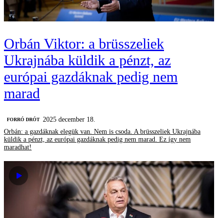
Orbán Viktor: a brüsszeliek
Ukrajnába küldik a pénzt, az
európai gazdáknak pedig nem
marad
2025 december 18.
FORRÓ DRÓT
Orbán: a gazdáknak elegük van. Nem is csoda. A brüsszeliek Ukrajnába
küldik a pénzt, az európai gazdáknak pedig nem marad. Ez így nem
maradhat!