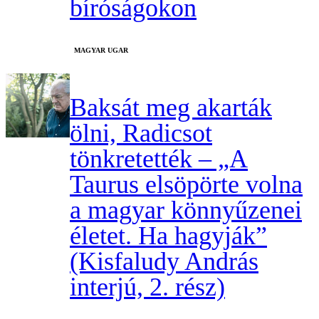
bíróságokon
MAGYAR UGAR
Baksát meg akarták
ölni, Radicsot
tönkretették – „A
Taurus elsöpörte volna
a magyar könnyűzenei
életet. Ha hagyják”
(Kisfaludy András
interjú, 2. rész)