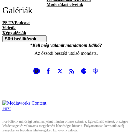
Moderálási elveink
Galériák
PS TVPodcast
Videók
Képgalériák
Süti beállítások
*Kell még valamit mondanom Ildikó?
Az őszödi beszéd utolsó mondata.
Portfóliónk minőségi tartalmat jelent minden olvasó számára. Egyedülálló elérést, országos
lefedettséget és változatos megjelenési lehetőséget biztosít. Folyamatosan keressük az új
irányokat és fejlődési lehetőségeket. Ez jövőnk záloga.