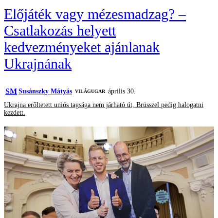
Előjáték vagy mézesmadzag? –
Csatlakozás helyett
kedvezményeket ajánlanak
Ukrajnának
SM
Susánszky Mátyás
április 30.
VILÁGUGAR
Ukrajna erőltetett uniós tagsága nem járható út, Brüsszel pedig halogatni
kezdett.