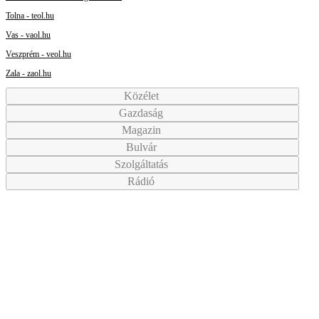
Tolna - teol.hu
Vas - vaol.hu
Veszprém - veol.hu
Zala - zaol.hu
Közélet
Gazdaság
Magazin
Bulvár
Szolgáltatás
Rádió