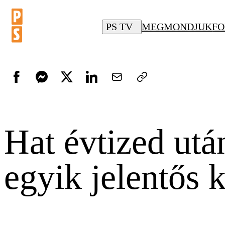
PS TV
MEGMONDJUK
FO
Hat évtized utá
egyik jelentős 