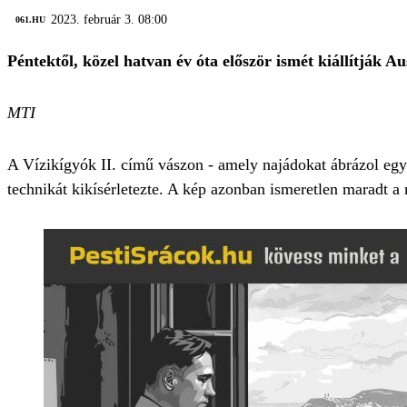
2023. február 3. 08:00
‎ 061.HU
Péntektől, közel hatvan év óta először ismét kiállítják 
MTI
A Vízikígyók II. című vászon - amely najádokat ábrázol egy
technikát kikísérletezte. A kép azonban ismeretlen maradt a n