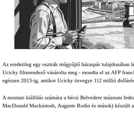
Az eredetileg egy osztrák műgyűjtő házaspár tulajdonában l
Ucicky filmrendező vásárolta meg - mondta el az AFP franci
egészen 2013-ig, amikor Ucicky özvegye 112 millió dollárér
A mostani kiállítás számára a bécsi Belvedere múzeum fed
MacDonald Mackintosh, Auguste Rodin és mások) készült am