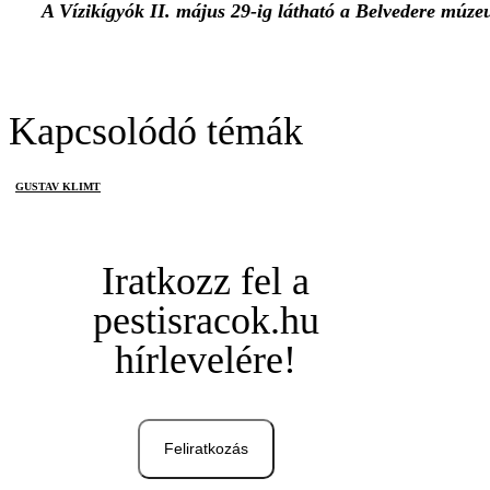
A Vízikígyók II. május 29-ig látható a Belvedere múz
Kapcsolódó témák
GUSTAV KLIMT
Iratkozz fel a
pestisracok.hu
hírlevelére!
Feliratkozás