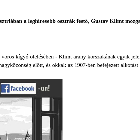
Ausztriában a leghíresebb osztrák festő, Gustav Klimt moz
 vörös kígyó ölelésében - Klimt arany korszakának egyik jele
agyközönség előtt, és okkal: az 1907-ben befejezett alkotást cs