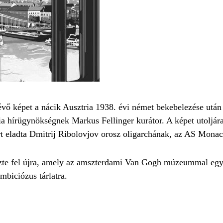
évő képet a nácik Ausztria 1938. évi német bekebelezése után
a hírügynökségnek Markus Fellinger kurátor. A képet utoljár
t eladta Dmitrij Ribolovjov orosz oligarchának, az AS Monac
ezte fel újra, amely az amszterdami Van Gogh múzeummal egy
biciózus tárlatra.