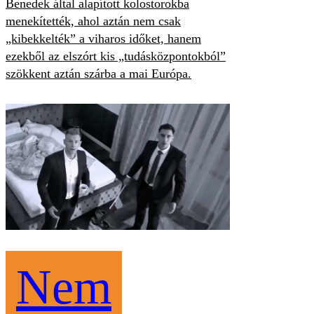
Benedek által alapított kolostorokba
menekítették, ahol aztán nem csak
„kibekkelték” a viharos időket, hanem
ezekből az elszórt kis „tudásközpontokból”
szökkent aztán szárba a mai Európa.
Nem