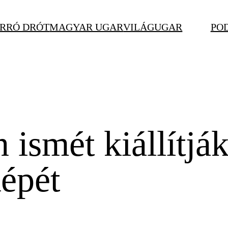
RRÓ DRÓT
MAGYAR UGAR
VILÁGUGAR
PO
n ismét kiállítj
képét