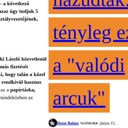
- a következő
 azaz úgy tudjuk 5
ztályvezetőjének,
tényleg e
a "valódi
ki László közvetlenül
ás fizetését
i, hogy talán a közel
y rendkívül hasznos
 az a
papírtáska,
arcuk"
: mindeközben az
Dezse Balázs
június 15.
VEZÉRCIKK