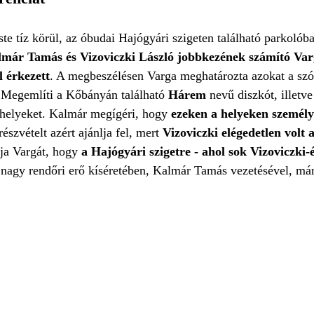
ste tíz körül, az óbudai Hajógyári szigeten található parkolóba
már Tamás és Vizoviczki László jobbkezének számító Var
 érkezett
. A megbeszélésen Varga meghatározta azokat a szó
. Megemlíti a Kőbányán található
Hárem
nevű diszkót, illetv
helyeket. Kalmár megígéri, hogy
ezeken a helyeken személy
észvételt azért ajánlja fel, mert
Vizoviczki elégedetlen volt 
tja Vargát, hogy
a Hajógyári szigetre - ahol sok Vizoviczki
s nagy rendőri erő kíséretében, Kalmár Tamás vezetésével, má