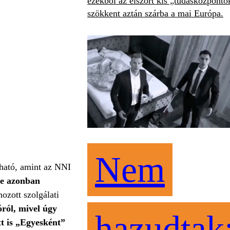
ezekből az elszórt kis „tudásközponto
szökkent aztán szárba a mai Európa.
Nem
tható, amint az NNI
te azonban
ozott szolgálati
óról, mivel úgy
hazudtak
tt is „Egyesként”