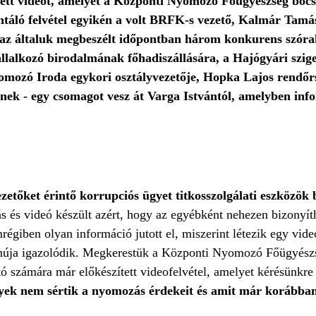
zített videót, amelyet a Központi Nyomozó Főügyészség bocs
áló felvétel egyikén a volt BRFK-s vezető, Kalmár Tamás 
y az általuk megbeszélt időpontban három konkurens szór
vállalkozó birodalmának főhadiszállására, a Hajógyári sz
yomozó Iroda egykori osztályvezetője, Hopka Lajos rendőrs
ek - egy csomagot vesz át Varga Istvántól, amelyben info
zetőket érintő korrupciós ügyet titkosszolgálati eszközök 
 és videó készült azért, hogy az egyébként nehezen bizonyít
égiben olyan információ jutott el, miszerint létezik egy vid
núja igazolódik. Megkerestük a Központi Nyomozó Főügyészsé
tó számára már előkészített videofelvétel, amelyet kérésünkre
nyek nem sértik a nyomozás érdekeit és amit már korábban