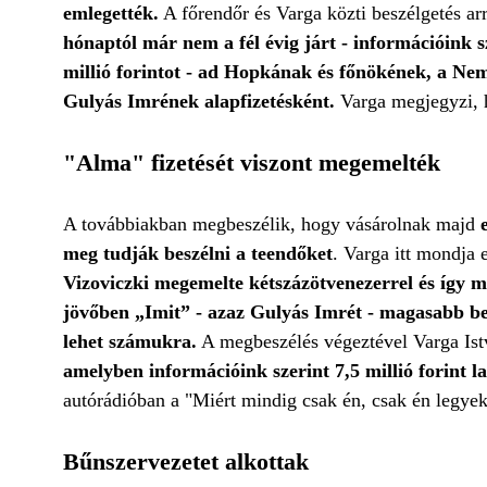
emlegették.
A főrendőr és Varga közti beszélgetés ar
hónaptól már nem a fél évig járt - információink sz
millió forintot - ad Hopkának és főnökének, a Nem
Gulyás Imrének alapfizetésként.
Varga megjegyzi,
"Alma" fizetését viszont megemelték
A továbbiakban megbeszélik, hogy vásárolnak majd
meg tudják beszélni a teendőket
. Varga itt mondja
Vizoviczki megemelte kétszázötvenezerrel és így m
jövőben „Imit” - azaz Gulyás Imrét - magasabb be
lehet számukra.
A megbeszélés végeztével Varga Istvá
amelyben információink szerint 7,5 millió forint l
autórádióban a "Miért mindig csak én, csak én legyek a
Bűnszervezetet alkottak