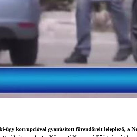
ki-ügy korrupcióval gyanúsított főrendőreit leleplező, a 