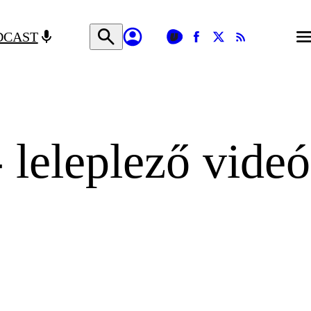
DCAST
 leleplező videó