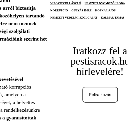
átott
VIZOVICZKI LÁSZLÓ
NEMZETI NYOMOZÓ IRODA
arról biztosítja
KORRUPCIÓ
GULYÁS IMRE
HOPKA LAJOS
akozóhelyen tartandó
NEMZETI VÉDELMI SZOLGÁLAT
KALMÁR TAMÁS
igetre nem mennek
égi szolgálati
rmációink szerint hét
Iratkozz fel a
pestisracok.h
hírlevelére!
bevetésével
ható korrupciós
eó, amelyen a
Feliratkozás
get, a helyettes
 a rendelkezésünkre
 a gyanúsítottak