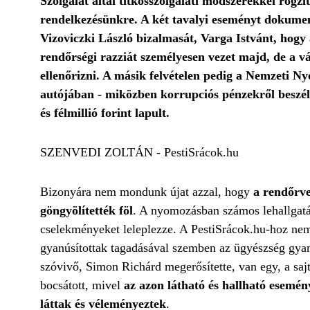
Szolgálat által titkosszolgálati módszerekkel rög
rendelkezésünkre. A két tavalyi eseményt dokument
Vizoviczki László bizalmasát, Varga Istvánt, hog
rendőrségi razziát személyesen vezet majd, de a 
ellenőrizni. A másik felvételen pedig a Nemzeti N
autójában - miközben korrupciós pénzekről beszéln
és félmillió forint lapult.
SZENVEDI ZOLTÁN - PestiSrácok.hu
Bizonyára nem mondunk újat azzal, hogy
a rendőrve
göngyölítették föl
. A nyomozásban számos lehallgatás
cselekményeket leleplezze. A PestiSrácok.hu-hoz nemr
gyanúsítottak tagadásával szemben az ügyészség gya
szóvivő, Simon Richárd megerősítette, van egy, a saj
bocsátott, mivel
az azon látható és hallható esemé
láttak és véleményeztek
.