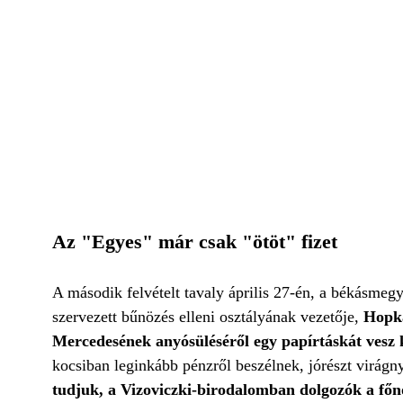
Az "Egyes" már csak "ötöt" fizet
A második felvételt tavaly április 27-én, a békásmegy
szervezett bűnözés elleni osztályának vezetője,
Hopka 
Mercedesének anyósüléséről egy papírtáskát vesz
kocsiban leginkább pénzről beszélnek, jórészt virágn
tudjuk, a Vizoviczki-birodalomban dolgozók a főnö