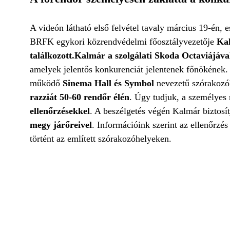
A videón látható első felvétel tavaly március 19-én, e
BRFK egykori közrendvédelmi főosztályvezetője
Kal
találkozott.
Kalmár a szolgálati Skoda Octaviájával
amelyek jelentős konkurenciát jelentenek főnökének
működő
Sinema Hall és Symbol
nevezetű szórakozó
razziát 50-60 rendőr élén
. Úgy tudjuk, a személyes r
ellenőrzésekkel
. A beszélgetés végén Kalmár biztosí
megy járőreivel
. Információink szerint az ellenőrzé
történt az említett szórakozóhelyeken.