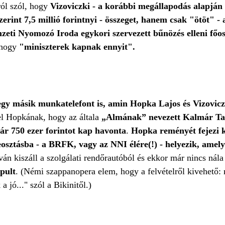
ról szól, hogy
Vizoviczki - a korábbi megállapodás alapján 
erint 7,5 millió forintnyi - összeget, hanem csak "ötöt" -
zeti Nyomozó Iroda egykori szervezett bűnözés elleni főos
 hogy
"miniszterek kapnak ennyit".
egy másik munkatelefont is, amin Hopka Lajos és Vizovicz
 el Hopkának, hogy az általa
„Almának” nevezett Kalmár Tam
ár 750 ezer forintot kap havonta
.
Hopka reményét fejezi k
osztásba - a BRFK, vagy az NNI élére(!) - helyezik, amel
n kiszáll a szolgálati rendőrautóból és ekkor már nincs nála
apult
. (Némi szappanopera elem, hogy a felvételről kivehető
 jó..." szól a Bikinitől.)