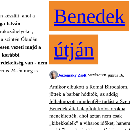
Benedek
n készült, ahol a
ga István
rakozóhelyeket,
e a szintén Óbudán
útján
esen vezeti majd a
a korábbi
-érdekeltség van - nem
rcius 24-én meg is
Jeszenszky Zsolt
június 16.
VEZÉRCIKK
Amikor elbukott a Római Birodalom, 
jöttek a barbár hódítók, az addig
felhalmozott mindenféle tudást a Szen
Benedek által alapított kolostorokba
menekítették, ahol aztán nem csak
„kibekkelték” a viharos időket, hane