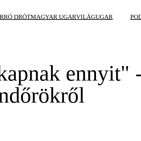
RRÓ DRÓT
MAGYAR UGAR
VILÁGUGAR
PO
kapnak ennyit" -
endőrökről