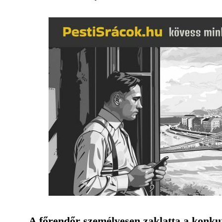
A főrendőr személyesen zaklatta a konku