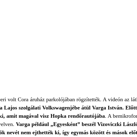
eri volt Cora áruház parkolójában rögzítették. A videón az lá
Lajos szolgálati Volkswagenjébe átül Varga István. Előt
 ki, amit magával visz Hopka rendőrautójába
. A bemikrofon
yelven.
Varga például „Egyesként” beszél Vizoviczki Lászl
k nevét nem ejthették ki, így egymás között és mások elő