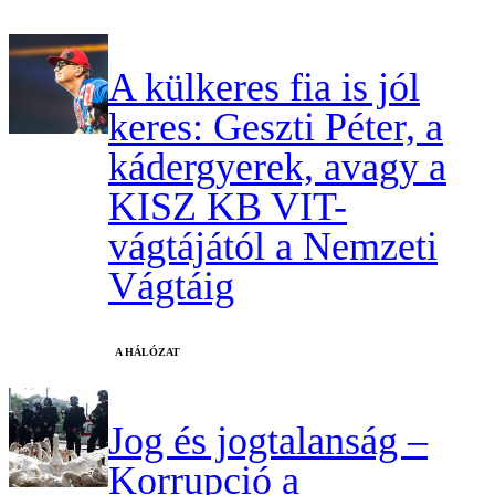
A külkeres fia is jól
keres: Geszti Péter, a
kádergyerek, avagy a
KISZ KB VIT-
vágtájától a Nemzeti
Vágtáig
A HÁLÓZAT
Jog és jogtalanság –
Korrupció a