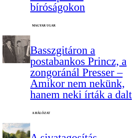
bíróságokon
MAGYAR UGAR
Basszgitáron a
postabankos Princz, a
zongoránál Presser –
Amikor nem nekünk,
hanem neki írták a dalt
A HÁLÓZAT
A sivatagosítás