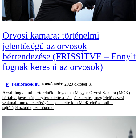
Orvosi kamara: történelmi
jelentőségű az orvosok
bérrendezése (FRISSÍTVE – Ennyit
fognak keresni az orvosok)
P
PestiSrácok.hu
2020 október 3.
FORRÓ DRÓT
Azzal, hogy a miniszterelnök elfogadta a Magyar Orvosi Kamara (MOK)
bértábla-javaslatát, megteremtette a hálapénzmentes, megfelelő orvosi
szakmai munka lehetőségét – jelentette ki a MOK elnöke online
sajtótájékoztatón, szombaton.