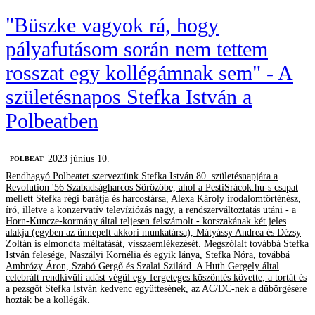
"Büszke vagyok rá, hogy
pályafutásom során nem tettem
rosszat egy kollégámnak sem" - A
születésnapos Stefka István a
Polbeatben
2023 június 10.
‎POLBEAT
Rendhagyó Polbeatet szerveztünk Stefka István 80. születésnapjára a
Revolution '56 Szabadságharcos Sörözőbe, ahol a PestiSrácok.hu-s csapat
mellett Stefka régi barátja és harcostársa, Alexa Károly irodalomtörténész,
író, illetve a konzervatív televíziózás nagy, a rendszerváltoztatás utáni - a
Horn-Kuncze-kormány által teljesen felszámolt - korszakának két jeles
alakja (egyben az ünnepelt akkori munkatársa), Mátyássy Andrea és Dézsy
Zoltán is elmondta méltatását, visszaemlékezését. Megszólalt továbbá Stefka
István felesége, Naszályi Kornélia és egyik lánya, Stefka Nóra, továbbá
Ambrózy Áron, Szabó Gergő és Szalai Szilárd. A Huth Gergely által
celebrált rendkívüli adást végül egy fergeteges köszöntés követte, a tortát és
a pezsgőt Stefka István kedvenc együttesének, az AC/DC-nek a dübörgésére
hozták be a kollégák.