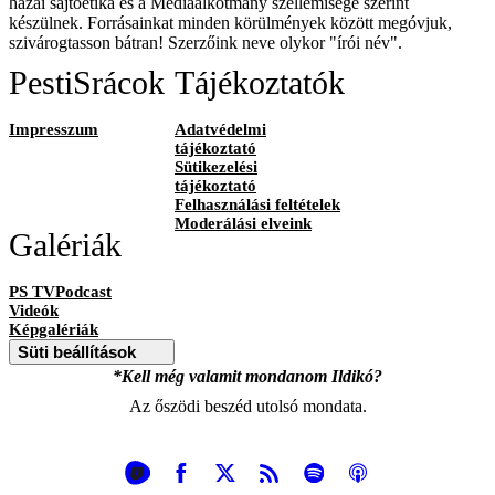
hazai sajtóetika és a Médiaalkotmány szellemisége szerint
készülnek. Forrásainkat minden körülmények között megóvjuk,
szivárogtasson bátran! Szerzőink neve olykor "írói név".
PestiSrácok
Tájékoztatók
Impresszum
Adatvédelmi
tájékoztató
Sütikezelési
tájékoztató
Felhasználási feltételek
Moderálási elveink
Galériák
PS TVPodcast
Videók
Képgalériák
Süti beállítások
*Kell még valamit mondanom Ildikó?
Az őszödi beszéd utolsó mondata.