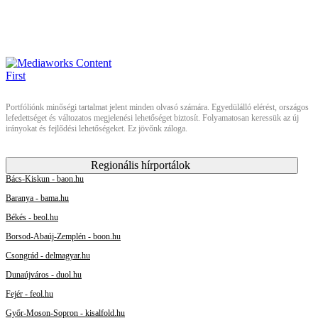
Portfóliónk minőségi tartalmat jelent minden olvasó számára. Egyedülálló elérést, országos
lefedettséget és változatos megjelenési lehetőséget biztosít. Folyamatosan keressük az új
irányokat és fejlődési lehetőségeket. Ez jövőnk záloga.
Regionális hírportálok
Bács-Kiskun - baon.hu
Baranya - bama.hu
Békés - beol.hu
Borsod-Abaúj-Zemplén - boon.hu
Csongrád - delmagyar.hu
Dunaújváros - duol.hu
Fejér - feol.hu
Győr-Moson-Sopron - kisalfold.hu