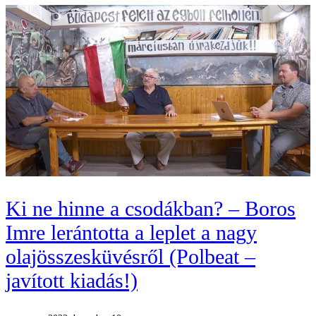
Ki ne hinne a csodákban? – Boros
Imre lerántotta a leplet a nagy
olajösszesküvésről (Polbeat –
javított kiadás!)