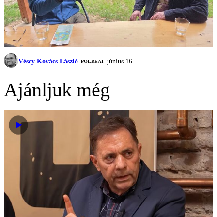
Vésey Kovács László
június 16.
‎POLBEAT
Ajánljuk még