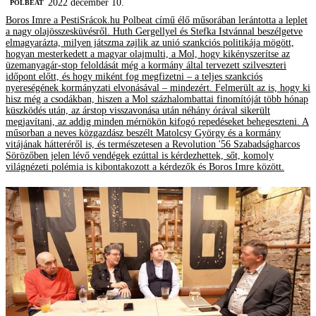
2022 december 10.
‎POLBEAT
Boros Imre a PestiSrácok.hu Polbeat című élő műsorában lerántotta a leplet
a nagy olajösszesküvésről. Huth Gergellyel és Stefka Istvánnal beszélgetve
elmagyarázta, milyen játszma zajlik az unió szankciós politikája mögött,
hogyan mesterkedett a magyar olajmulti, a Mol, hogy kikényszerítse az
üzemanyagár-stop feloldását még a kormány által tervezett szilveszteri
időpont előtt, és hogy miként fog megfizetni – a teljes szankciós
nyereségének kormányzati elvonásával – mindezért. Felmerült az is, hogy ki
hisz még a csodákban, hiszen a Mol százhalombattai finomítóját több hónap
küszködés után, az árstop visszavonása után néhány órával sikerült
megjavítani, az addig minden mérnökön kifogó repedéseket behegeszteni. A
műsorban a neves közgazdász beszélt Matolcsy György és a kormány
vitájának hátteréről is, és természetesen a Revolution '56 Szabadságharcos
Sörözőben jelen lévő vendégek ezúttal is kérdezhettek, sőt, komoly
világnézeti polémia is kibontakozott a kérdezők és Boros Imre között.