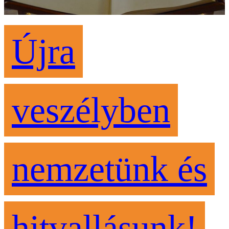
Újra
veszélyben
nemzetünk és
hitvallásunk!