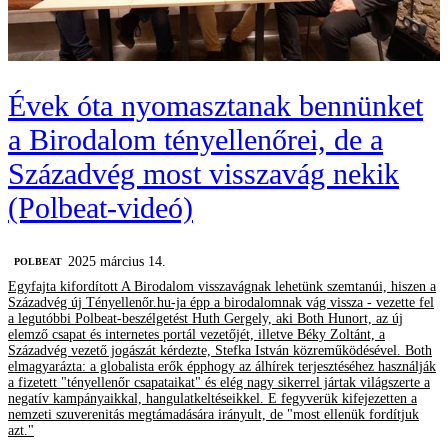
Évek óta nyomasztanak bennünket
a Birodalom tényellenőrei, de a
Századvég most visszavág nekik
(Polbeat-videó)
2025 március 14.
‎POLBEAT
Egyfajta kifordított A Birodalom visszavágnak lehetünk szemtanúi, hiszen a
Századvég új Tényellenőr.hu-ja épp a birodalomnak vág vissza - vezette fel
a legutóbbi Polbeat-beszélgetést Huth Gergely, aki Both Hunort, az új
elemző csapat és internetes portál vezetőjét, illetve Béky Zoltánt, a
Századvég vezető jogászát kérdezte, Stefka István közreműködésével. Both
elmagyarázta: a globalista erők épphogy az álhírek terjesztéséhez használják
a fizetett "tényellenőr csapataikat" és elég nagy sikerrel jártak világszerte a
negatív kampányaikkal, hangulatkeltéseikkel. E fegyverük kifejezetten a
nemzeti szuverenitás megtámadására irányult, de "most ellenük fordítjuk
azt."