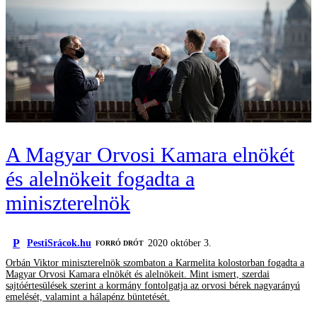
A Magyar Orvosi Kamara elnökét
és alelnökeit fogadta a
miniszterelnök
P
PestiSrácok.hu
2020 október 3.
FORRÓ DRÓT
Orbán Viktor miniszterelnök szombaton a Karmelita kolostorban fogadta a
Magyar Orvosi Kamara elnökét és alelnökeit. Mint ismert, szerdai
sajtóértesülések szerint a kormány fontolgatja az orvosi bérek nagyarányú
emelését, valamint a hálapénz büntetését.