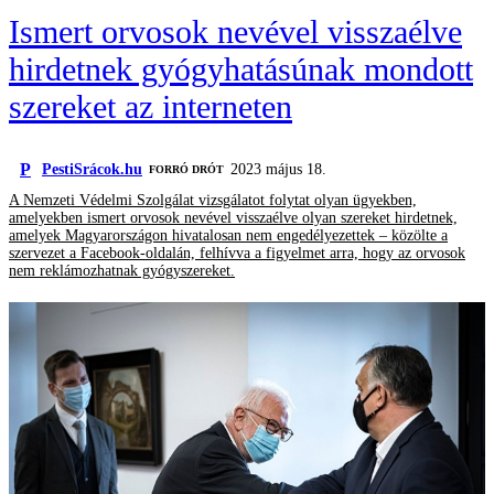
Ismert orvosok nevével visszaélve
hirdetnek gyógyhatásúnak mondott
szereket az interneten
P
PestiSrácok.hu
2023 május 18.
FORRÓ DRÓT
A Nemzeti Védelmi Szolgálat vizsgálatot folytat olyan ügyekben,
amelyekben ismert orvosok nevével visszaélve olyan szereket hirdetnek,
amelyek Magyarországon hivatalosan nem engedélyezettek – közölte a
szervezet a Facebook-oldalán, felhívva a figyelmet arra, hogy az orvosok
nem reklámozhatnak gyógyszereket.