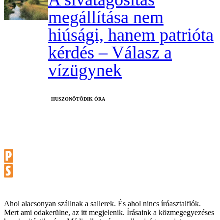
megállítása nem
hiúsági, hanem patrióta
kérdés – Válasz a
vízügynek
HUSZONÖTÖDIK ÓRA
Ahol alacsonyan szállnak a sallerek. És ahol nincs íróasztalfiók.
Mert ami odakerülne, az itt megjelenik. Írásaink a közmegegyezéses