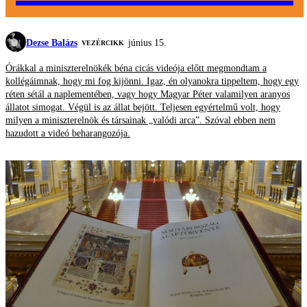
Dezse Balázs
június 15.
VEZÉRCIKK
Órákkal a miniszterelnökék béna cicás videója előtt megmondtam a
kollégáimnak, hogy mi fog kijönni. Igaz, én olyanokra tippeltem, hogy egy
réten sétál a naplementében, vagy hogy Magyar Péter valamilyen aranyos
állatot simogat. Végül is az állat bejött. Teljesen egyértelmű volt, hogy
milyen a miniszterelnök és társainak „valódi arca”. Szóval ebben nem
hazudott a videó beharangozója.