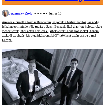
Jeszenszky Zsolt
június 16.
VEZÉRCIKK
Amikor elbukott a Római Birodalom, és jöttek a barbár hódítók, az addig
felhalmozott mindenféle tudást a Szent Benedek által alapított kolostorokba
menekítették, ahol aztán nem csak „kibekkelték” a viharos időket, hanem
ezekből az elszórt kis „tudásközpontokból” szökkent aztán szárba a mai
Európa.