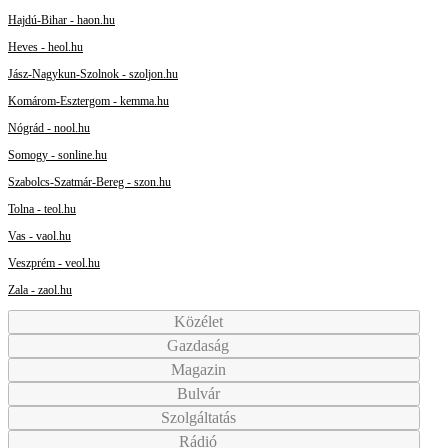
Hajdú-Bihar - haon.hu
Heves - heol.hu
Jász-Nagykun-Szolnok - szoljon.hu
Komárom-Esztergom - kemma.hu
Nógrád - nool.hu
Somogy - sonline.hu
Szabolcs-Szatmár-Bereg - szon.hu
Tolna - teol.hu
Vas - vaol.hu
Veszprém - veol.hu
Zala - zaol.hu
Közélet
Gazdaság
Magazin
Bulvár
Szolgáltatás
Rádió