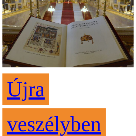
Újra
veszélyben