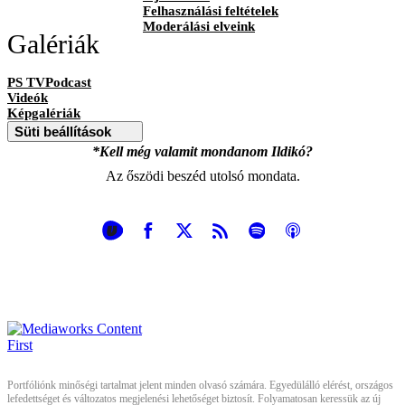
Felhasználási feltételek
Moderálási elveink
Galériák
PS TVPodcast
Videók
Képgalériák
Süti beállítások
*Kell még valamit mondanom Ildikó?
Az őszödi beszéd utolsó mondata.
Portfóliónk minőségi tartalmat jelent minden olvasó számára. Egyedülálló elérést, országos
lefedettséget és változatos megjelenési lehetőséget biztosít. Folyamatosan keressük az új