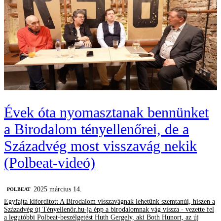
Évek óta nyomasztanak bennünket
a Birodalom tényellenőrei, de a
Századvég most visszavág nekik
(Polbeat-videó)
2025 március 14.
‎POLBEAT
Egyfajta kifordított A Birodalom visszavágnak lehetünk szemtanúi, hiszen a
Századvég új Tényellenőr.hu-ja épp a birodalomnak vág vissza - vezette fel
a legutóbbi Polbeat-beszélgetést Huth Gergely, aki Both Hunort, az új