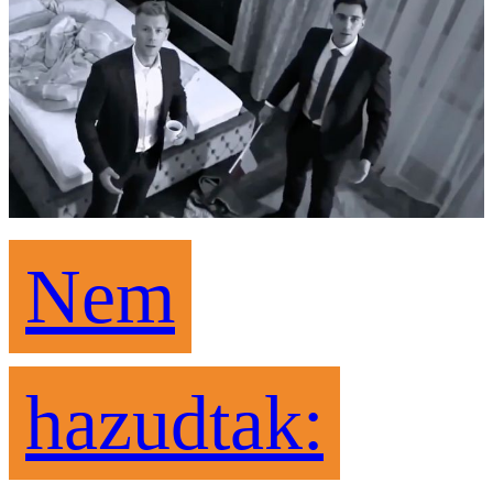
Nem
hazudtak: