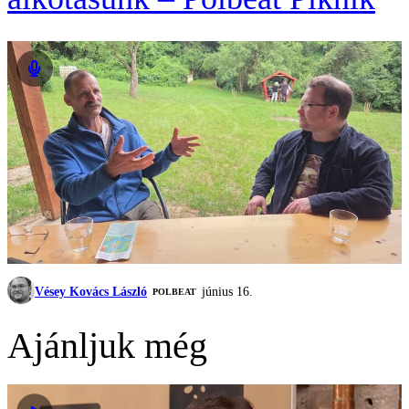
Vésey Kovács László
június 16.
‎POLBEAT
Ajánljuk még