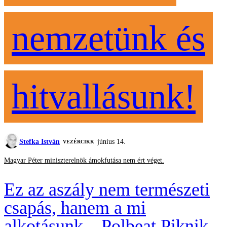
nemzetünk és
hitvallásunk!
Stefka István
június 14.
VEZÉRCIKK
Magyar Péter miniszterelnök ámokfutása nem ért véget.
Ez az aszály nem természeti
csapás, hanem a mi
alkotásunk – Polbeat Piknik