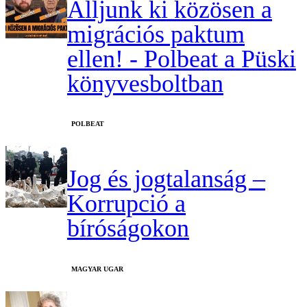
Álljunk ki közösen a
migrációs paktum
ellen! - Polbeat a Püski
könyvesboltban
‎POLBEAT
Jog és jogtalanság –
Korrupció a
bíróságokon
MAGYAR UGAR