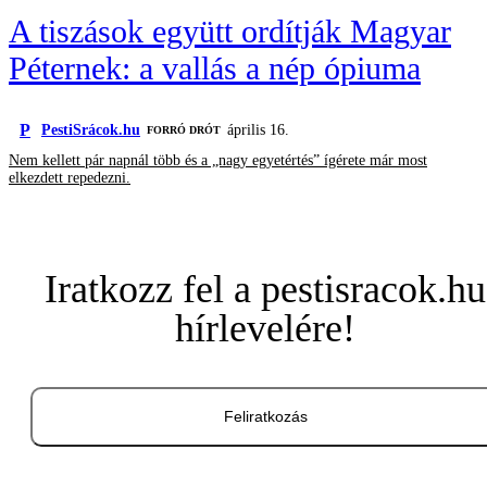
A tiszások együtt ordítják Magyar
Péternek: a vallás a nép ópiuma
P
PestiSrácok.hu
április 16.
FORRÓ DRÓT
Nem kellett pár napnál több és a „nagy egyetértés” ígérete már most
elkezdett repedezni.
Iratkozz fel a pestisracok.hu
hírlevelére!
Feliratkozás