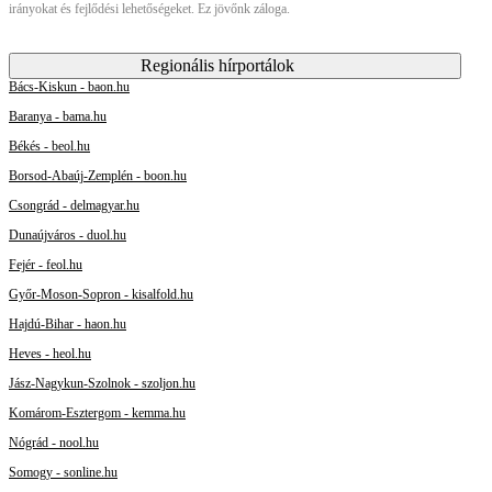
irányokat és fejlődési lehetőségeket. Ez jövőnk záloga.
Regionális hírportálok
Bács-Kiskun - baon.hu
Baranya - bama.hu
Békés - beol.hu
Borsod-Abaúj-Zemplén - boon.hu
Csongrád - delmagyar.hu
Dunaújváros - duol.hu
Fejér - feol.hu
Győr-Moson-Sopron - kisalfold.hu
Hajdú-Bihar - haon.hu
Heves - heol.hu
Jász-Nagykun-Szolnok - szoljon.hu
Komárom-Esztergom - kemma.hu
Nógrád - nool.hu
Somogy - sonline.hu