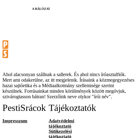
A HÁLÓZAT
Ahol alacsonyan szállnak a sallerek. És ahol nincs íróasztalfiók.
Mert ami odakerülne, az itt megjelenik. Írásaink a közmegegyezéses
hazai sajtóetika és a Médiaalkotmány szellemisége szerint
készülnek. Forrásainkat minden körülmények között megóvjuk,
szivárogtasson bátran! Szerzőink neve olykor "írói név".
PestiSrácok
Tájékoztatók
Impresszum
Adatvédelmi
tájékoztató
Sütikezelési
tájékoztató