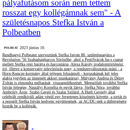
pályafutásom során nem tettem
rosszat egy kollégámnak sem" - A
születésnapos Stefka István a
Polbeatben
2023 június 10.
‎POLBEAT
Rendhagyó Polbeatet szerveztünk Stefka István 80. születésnapjára a
Revolution '56 Szabadságharcos Sörözőbe, ahol a PestiSrácok.hu-s csapat
mellett Stefka régi barátja és harcostársa, Alexa Károly irodalomtörténész,
író, illetve a konzervatív televíziózás nagy, a rendszerváltoztatás utáni - a
Horn-Kuncze-kormány által teljesen felszámolt - korszakának két jeles
alakja (egyben az ünnepelt akkori munkatársa), Mátyássy Andrea és Dézsy
Zoltán is elmondta méltatását, visszaemlékezését. Megszólalt továbbá Stefka
István felesége, Naszályi Kornélia és egyik lánya, Stefka Nóra, továbbá
Ambrózy Áron, Szabó Gergő és Szalai Szilárd. A Huth Gergely által
celebrált rendkívüli adást végül egy fergeteges köszöntés követte, a tortát és
a pezsgőt Stefka István kedvenc együttesének, az AC/DC-nek a dübörgésére
hozták be a kollégák.