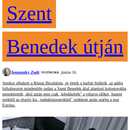
Szent
Benedek útján
Jeszenszky Zsolt
június 16.
VEZÉRCIKK
Amikor elbukott a Római Birodalom, és jöttek a barbár hódítók, az addig
felhalmozott mindenféle tudást a Szent Benedek által alapított kolostorokba
menekítették, ahol aztán nem csak „kibekkelték” a viharos időket, hanem
ezekből az elszórt kis „tudásközpontokból” szökkent aztán szárba a mai
Európa.