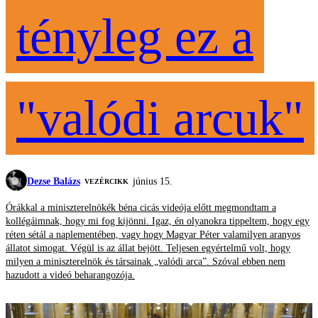
tényleg ez a
"valódi arcuk"
Dezse Balázs
június 15.
VEZÉRCIKK
Órákkal a miniszterelnökék béna cicás videója előtt megmondtam a
kollégáimnak, hogy mi fog kijönni. Igaz, én olyanokra tippeltem, hogy egy
réten sétál a naplementében, vagy hogy Magyar Péter valamilyen aranyos
állatot simogat. Végül is az állat bejött. Teljesen egyértelmű volt, hogy
milyen a miniszterelnök és társainak „valódi arca”. Szóval ebben nem
hazudott a videó beharangozója.