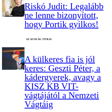
Riskó Judit: Legalább
ne lenne bizonyított,
hogy Portik gyilkos!
AZ ALVILÁG TITKAI
A külkeres fia is jól
keres: Geszti Péter, a
kádergyerek, avagy a
KISZ KB VIT-
vágtájától a Nemzeti
Vágtáig