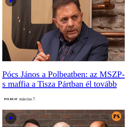
Pócs János a Polbeatben: az MSZP-
s maffia a Tisza Pártban él tovább
március 7.
‎POLBEAT