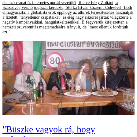
elemző csapat és internetes portál vezetőjét, illetve Béky Zoltánt, a
Századvég vezető jogászát kérdezte, Stefka István közreműködésével. Both
elmagyarázta: a globalista erők épphogy az álhírek terjesztéséhez használják
a fizetett "tényellenőr csapataikat" és elég nagy sikerrel jártak világszerte a
negatív kampányaikkal, hangulatkeltéseikkel. E fegyverük kifejezetten a
nemzeti szuverenitás megtámadására irányult, de "most ellenük fordítjuk
azt."
"Büszke vagyok rá, hogy