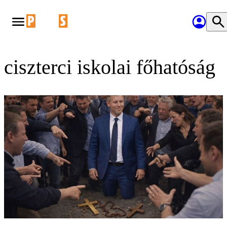
ciszterci iskolai főhatóság