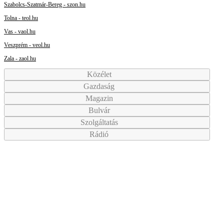
Szabolcs-Szatmár-Bereg - szon.hu
Tolna - teol.hu
Vas - vaol.hu
Veszprém - veol.hu
Zala - zaol.hu
Közélet
Gazdaság
Magazin
Bulvár
Szolgáltatás
Rádió