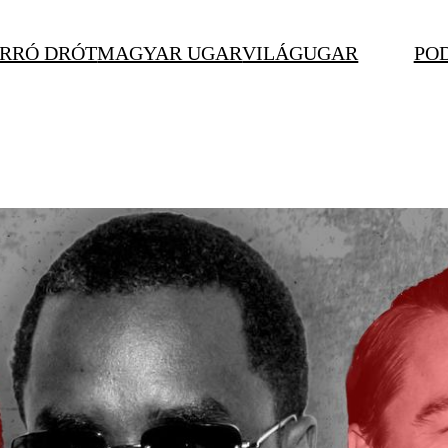
RRÓ DRÓT
MAGYAR UGAR
VILÁGUGAR
PO