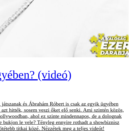
gyében? (videó)
játszanak és Ábrahám Róbert is csak az egyik ügyében
azt hitték, sosem veszi őket elő senki. Ami szintén közös,
Hollywoodban, ahol ez szinte mindennapos, de a dolognak
ne bukjon le vele? Tényleg ennyire rothadt a showbiznisz
ötétebb titkai közé. Nézzétek meg a teljes videót!