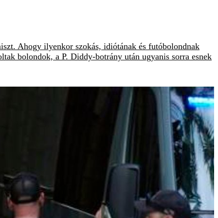
iszt. Ahogy ilyenkor szokás, idiótának és futóbolondnak
voltak bolondok, a P. Diddy-botrány után ugyanis sorra esnek