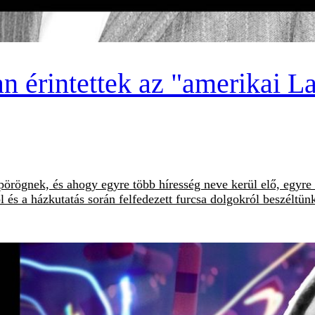
an érintettek az "amerikai 
rögnek, és ahogy egyre több híresség neve kerül elő, egyre 
ól és a házkutatás során felfedezett furcsa dolgokról beszéltü