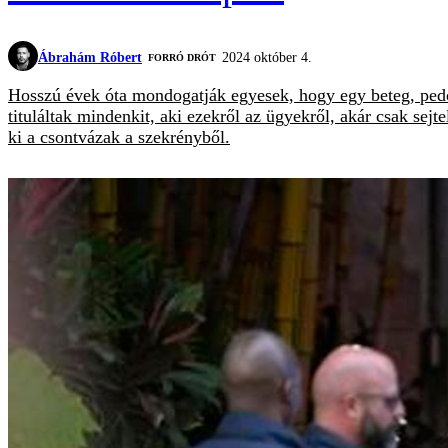
Ábrahám Róbert
2024 október 4.
FORRÓ DRÓT
Hosszú évek óta mondogatják egyesek, hogy egy beteg, pedof
tituláltak mindenkit, aki ezekről az ügyekről, akár csak sej
ki a csontvázak a szekrényből.