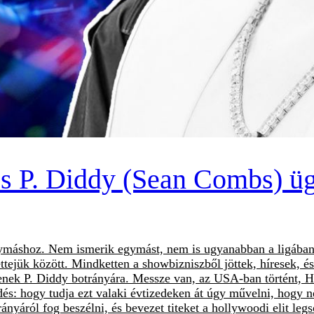
s P. Diddy (Sean Combs) ü
ymáshoz. Nem ismerik egymást, nem is ugyanabban a ligában 
jük között. Mindketten a showbizniszből jöttek, híresek, és 
tenek P. Diddy botrányára. Messze van, az USA-ban történt, 
dés: hogy tudja ezt valaki évtizedeken át úgy művelni, hogy 
nyáról fog beszélni, és bevezet titeket a hollywoodi elit legs