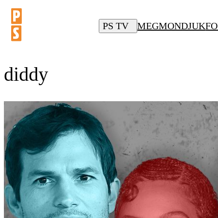
PS TV
MEGMONDJUK
FO
diddy