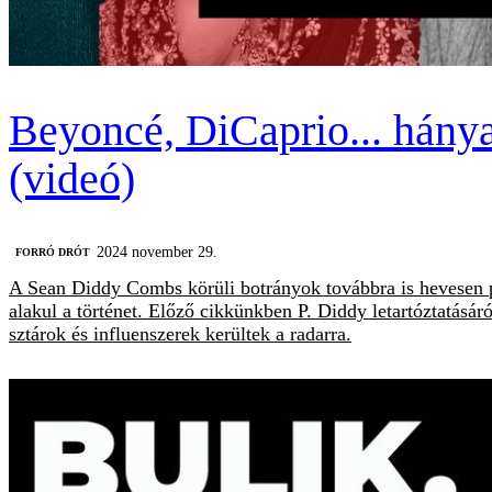
Beyoncé, DiCaprio... hány
(videó)
2024 november 29.
FORRÓ DRÓT
A Sean Diddy Combs körüli botrányok továbbra is hevesen pö
alakul a történet. Előző cikkünkben P. Diddy letartóztatásár
sztárok és influenszerek kerültek a radarra.