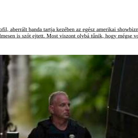
il, aberrált banda tartja kezében az egész amerikai showbizn
telmesen is szót ejtett. Most viszont olybá tűnik, hogy mégse 