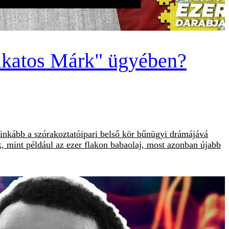
Lakatos Márk" ügyében?
inkább a szórakoztatóipari belső kör bűnügyi drámájává
nk, mint például az ezer flakon babaolaj, most azonban újabb