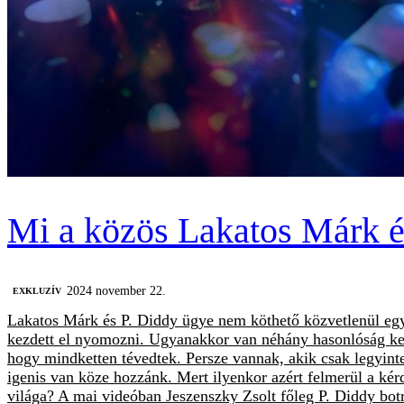
Mi a közös Lakatos Márk é
2024 november 22.
EXKLUZÍV
Lakatos Márk és P. Diddy ügye nem köthető közvetlenül eg
kezdett el nyomozni. Ugyanakkor van néhány hasonlóság kette
hogy mindketten tévedtek. Persze vannak, akik csak legyin
igenis van köze hozzánk. Mert ilyenkor azért felmerül a kér
világa? A mai videóban Jeszenszky Zsolt főleg P. Diddy botrá