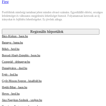
Portfóliónk minőségi tartalmat jelent minden olvasó számára. Egyedülálló elérést, országos
lefedettséget és változatos megjelenési lehetőséget biztosít. Folyamatosan keressük az új
irányokat és fejlődési lehetőségeket. Ez jövőnk záloga.
Regionális hírportálok
Bács-Kiskun - baon.hu
Baranya - bama.hu
Békés - beol.hu
Borsod-Abaúj-Zemplén - boon.hu
Csongrád - delmagyar.hu
Dunaújváros - duol.hu
Fejér - feol.hu
Győr-Moson-Sopron - kisalfold.hu
Hajdú-Bihar - haon.hu
Heves - heol.hu
Jász-Nagykun-Szolnok - szoljon.hu