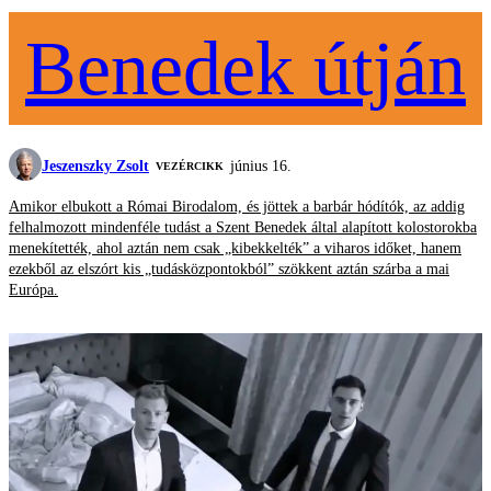
Benedek útján
Jeszenszky Zsolt
június 16.
VEZÉRCIKK
Amikor elbukott a Római Birodalom, és jöttek a barbár hódítók, az addig
felhalmozott mindenféle tudást a Szent Benedek által alapított kolostorokba
menekítették, ahol aztán nem csak „kibekkelték” a viharos időket, hanem
ezekből az elszórt kis „tudásközpontokból” szökkent aztán szárba a mai
Európa.