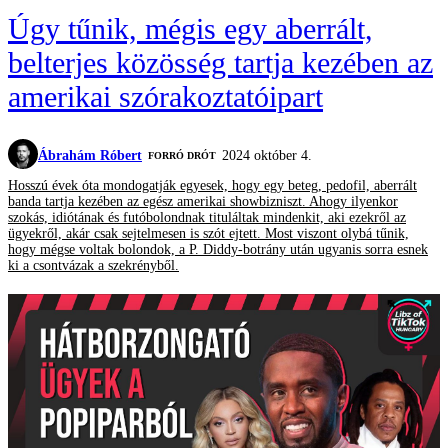
Úgy tűnik, mégis egy aberrált,
belterjes közösség tartja kezében az
amerikai szórakoztatóipart
Ábrahám Róbert
2024 október 4.
FORRÓ DRÓT
Hosszú évek óta mondogatják egyesek, hogy egy beteg, pedofil, aberrált
banda tartja kezében az egész amerikai showbizniszt. Ahogy ilyenkor
szokás, idiótának és futóbolondnak tituláltak mindenkit, aki ezekről az
ügyekről, akár csak sejtelmesen is szót ejtett. Most viszont olybá tűnik,
hogy mégse voltak bolondok, a P. Diddy-botrány után ugyanis sorra esnek
ki a csontvázak a szekrényből.