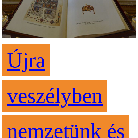
Újra
veszélyben
nemzetünk és