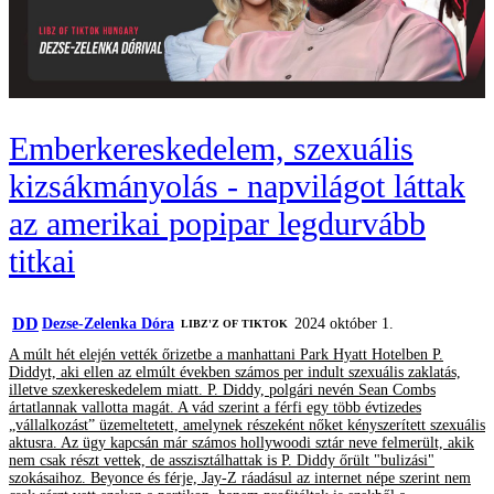
Emberkereskedelem, szexuális
kizsákmányolás - napvilágot láttak
az amerikai popipar legdurvább
titkai
DD
Dezse-Zelenka Dóra
2024 október 1.
LIBZ'Z OF TIKTOK
A múlt hét elején vették őrizetbe a manhattani Park Hyatt Hotelben P.
Diddyt, aki ellen az elmúlt években számos per indult szexuális zaklatás,
illetve szexkereskedelem miatt. P. Diddy, polgári nevén Sean Combs
ártatlannak vallotta magát. A vád szerint a férfi egy több évtizedes
„vállalkozást” üzemeltetett, amelynek részeként nőket kényszerített szexuális
aktusra. Az ügy kapcsán már számos hollywoodi sztár neve felmerült, akik
nem csak részt vettek, de asszisztálhattak is P. Diddy őrült "bulizási"
szokásaihoz. Beyonce és férje, Jay-Z ráadásul az internet népe szerint nem