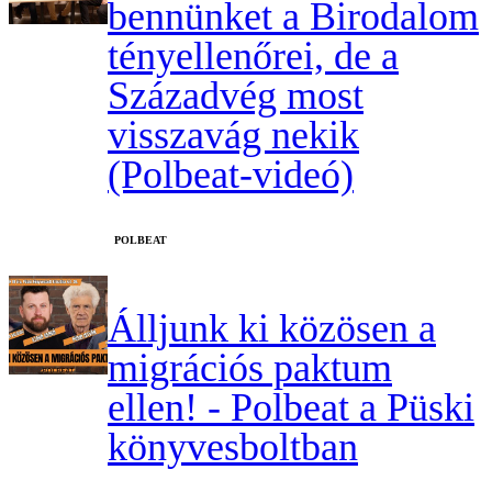
bennünket a Birodalom
tényellenőrei, de a
Századvég most
visszavág nekik
(Polbeat-videó)
‎POLBEAT
Álljunk ki közösen a
migrációs paktum
ellen! - Polbeat a Püski
könyvesboltban