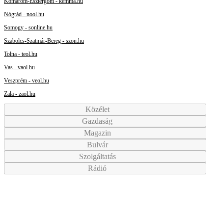
Komárom-Esztergom - kemma.hu
Nógrád - nool.hu
Somogy - sonline.hu
Szabolcs-Szatmár-Bereg - szon.hu
Tolna - teol.hu
Vas - vaol.hu
Veszprém - veol.hu
Zala - zaol.hu
Közélet
Gazdaság
Magazin
Bulvár
Szolgáltatás
Rádió