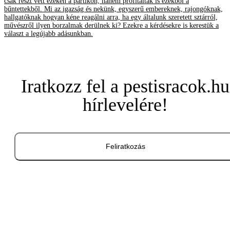
csak részt vett ezeken a partikon, hanem profitáltak is ezekből a
bűntettekből. Mi az igazság és nekünk, egyszerű embereknek, rajongóknak,
hallgatóknak hogyan kéne reagálni arra, ha egy általunk szeretett sztárról,
művészről ilyen borzalmak derülnek ki? Ezekre a kérdésekre is kerestük a
választ a legújabb adásunkban.
Iratkozz fel a pestisracok.hu
hírlevelére!
Feliratkozás