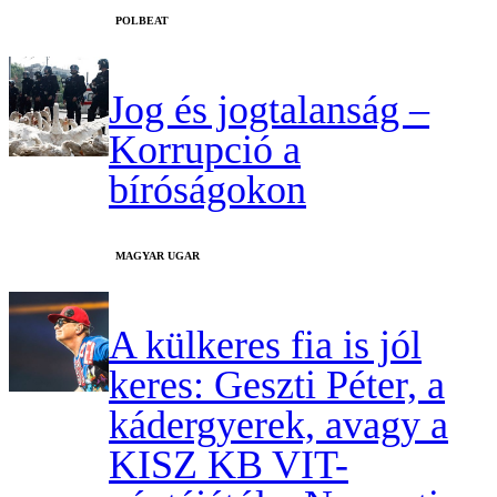
‎POLBEAT
Jog és jogtalanság –
Korrupció a
bíróságokon
MAGYAR UGAR
A külkeres fia is jól
keres: Geszti Péter, a
kádergyerek, avagy a
KISZ KB VIT-