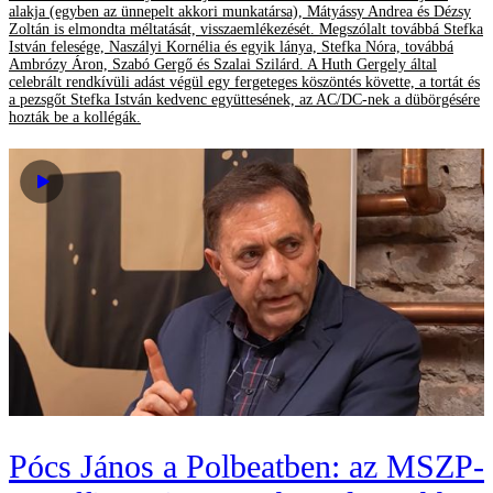
alakja (egyben az ünnepelt akkori munkatársa), Mátyássy Andrea és Dézsy
Zoltán is elmondta méltatását, visszaemlékezését. Megszólalt továbbá Stefka
István felesége, Naszályi Kornélia és egyik lánya, Stefka Nóra, továbbá
Ambrózy Áron, Szabó Gergő és Szalai Szilárd. A Huth Gergely által
celebrált rendkívüli adást végül egy fergeteges köszöntés követte, a tortát és
a pezsgőt Stefka István kedvenc együttesének, az AC/DC-nek a dübörgésére
hozták be a kollégák.
Pócs János a Polbeatben: az MSZP-