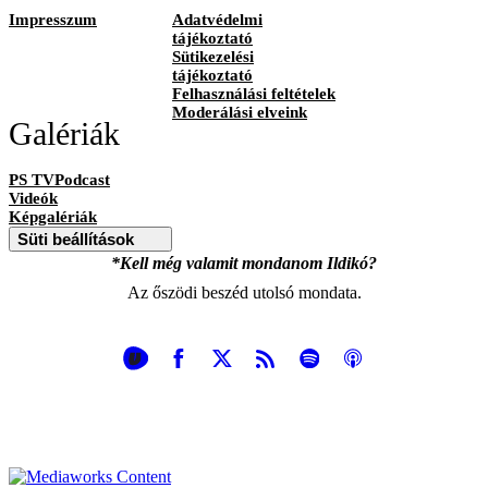
Impresszum
Adatvédelmi
tájékoztató
Sütikezelési
tájékoztató
Felhasználási feltételek
Moderálási elveink
Galériák
PS TVPodcast
Videók
Képgalériák
Süti beállítások
*Kell még valamit mondanom Ildikó?
Az őszödi beszéd utolsó mondata.