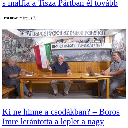
s maffia a Tisza Pártban él tovább
március 7.
‎POLBEAT
Ki ne hinne a csodákban? – Boros
Imre lerántotta a leplet a nagy