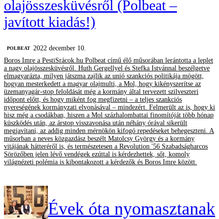
olajösszesküvésről (Polbeat –
javított kiadás!)
2022 december 10.
‎POLBEAT
Boros Imre a PestiSrácok.hu Polbeat című élő műsorában lerántotta a leplet
a nagy olajösszesküvésről. Huth Gergellyel és Stefka Istvánnal beszélgetve
elmagyarázta, milyen játszma zajlik az unió szankciós politikája mögött,
hogyan mesterkedett a magyar olajmulti, a Mol, hogy kikényszerítse az
üzemanyagár-stop feloldását még a kormány által tervezett szilveszteri
időpont előtt, és hogy miként fog megfizetni – a teljes szankciós
nyereségének kormányzati elvonásával – mindezért. Felmerült az is, hogy ki
hisz még a csodákban, hiszen a Mol százhalombattai finomítóját több hónap
küszködés után, az árstop visszavonása után néhány órával sikerült
megjavítani, az addig minden mérnökön kifogó repedéseket behegeszteni. A
műsorban a neves közgazdász beszélt Matolcsy György és a kormány
vitájának hátteréről is, és természetesen a Revolution '56 Szabadságharcos
Sörözőben jelen lévő vendégek ezúttal is kérdezhettek, sőt, komoly
világnézeti polémia is kibontakozott a kérdezők és Boros Imre között.
Évek óta nyomasztanak