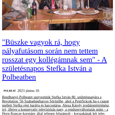
"Büszke vagyok rá, hogy
pályafutásom során nem tettem
rosszat egy kollégámnak sem" - A
születésnapos Stefka István a
Polbeatben
2023 június 10.
‎POLBEAT
Rendhagyó Polbeatet szerveztünk Stefka István 80. születésnapjára a
Revolution '56 Szabadságharcos Sörözőbe, ahol a PestiSrácok.hu-s csapat
mellett Stefka régi barátja és harcostársa, Alexa Károly irodalomtörténész,
író, illetve a konzervatív televíziózás nagy, a rendszerváltoztatás utáni - a
Horn-Kuncze-kormány által teljesen felszámolt - korszakának két jeles