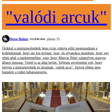
"valódi arcuk"
Dezse Balázs
június 15.
VEZÉRCIKK
Órákkal a miniszterelnökék béna cicás videója előtt megmondtam a
kollégáimnak, hogy mi fog kijönni. Igaz, én olyanokra tippeltem, hogy egy
réten sétál a naplementében, vagy hogy Magyar Péter valamilyen aranyos
állatot simogat. Végül is az állat bejött. Teljesen egyértelmű volt, hogy
milyen a miniszterelnök és társainak „valódi arca”. Szóval ebben nem
hazudott a videó beharangozója.