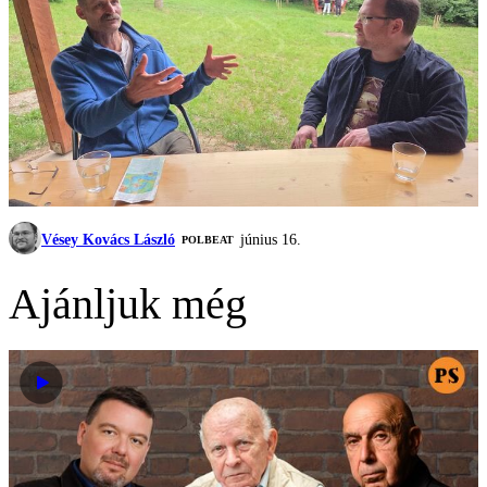
Vésey Kovács László
június 16.
‎POLBEAT
Ajánljuk még