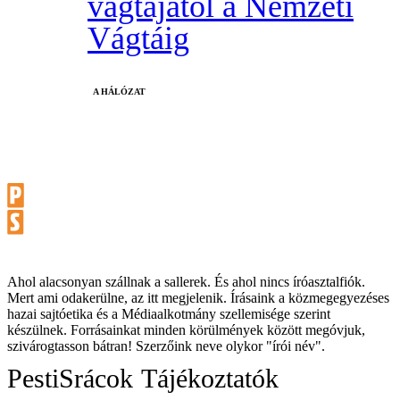
vágtájától a Nemzeti
Vágtáig
A HÁLÓZAT
Ahol alacsonyan szállnak a sallerek. És ahol nincs íróasztalfiók.
Mert ami odakerülne, az itt megjelenik. Írásaink a közmegegyezéses
hazai sajtóetika és a Médiaalkotmány szellemisége szerint
készülnek. Forrásainkat minden körülmények között megóvjuk,
szivárogtasson bátran! Szerzőink neve olykor "írói név".
PestiSrácok
Tájékoztatók