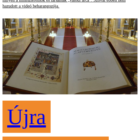
milyen a miniszterelnök és társainak „valódi arca”. Szóval ebben nem
hazudott a videó beharangozója.
Újra