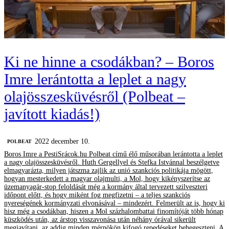
Ki ne hinne a csodákban? – Boros
Imre lerántotta a leplet a nagy
olajösszesküvésről (Polbeat –
javított kiadás!)
2022 december 10.
‎POLBEAT
Boros Imre a PestiSrácok.hu Polbeat című élő műsorában lerántotta a leplet
a nagy olajösszesküvésről. Huth Gergellyel és Stefka Istvánnal beszélgetve
elmagyarázta, milyen játszma zajlik az unió szankciós politikája mögött,
hogyan mesterkedett a magyar olajmulti, a Mol, hogy kikényszerítse az
üzemanyagár-stop feloldását még a kormány által tervezett szilveszteri
időpont előtt, és hogy miként fog megfizetni – a teljes szankciós
nyereségének kormányzati elvonásával – mindezért. Felmerült az is, hogy ki
hisz még a csodákban, hiszen a Mol százhalombattai finomítóját több hónap
küszködés után, az árstop visszavonása után néhány órával sikerült
megjavítani, az addig minden mérnökön kifogó repedéseket behegeszteni. A