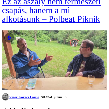
Ez az aszály nem természeti
csapás, hanem a mi
alkotásunk – Polbeat Piknik
Vésey Kovács László
június 16.
‎POLBEAT