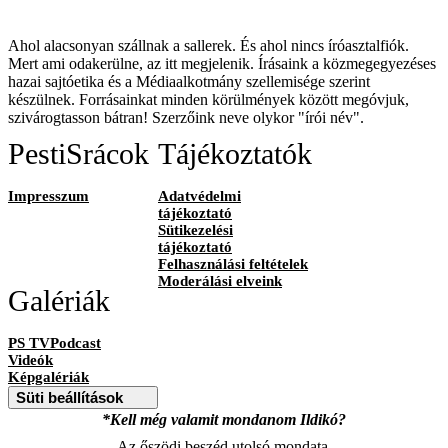
Ahol alacsonyan szállnak a sallerek. És ahol nincs íróasztalfiók.
Mert ami odakerülne, az itt megjelenik. Írásaink a közmegegyezéses
hazai sajtóetika és a Médiaalkotmány szellemisége szerint
készülnek. Forrásainkat minden körülmények között megóvjuk,
szivárogtasson bátran! Szerzőink neve olykor "írói név".
PestiSrácok
Tájékoztatók
Impresszum
Adatvédelmi
tájékoztató
Sütikezelési
tájékoztató
Felhasználási feltételek
Moderálási elveink
Galériák
PS TVPodcast
Videók
Képgalériák
Süti beállítások
*Kell még valamit mondanom Ildikó?
Az őszödi beszéd utolsó mondata.