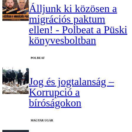
Álljunk ki közösen a
migrációs paktum
ellen! - Polbeat a Püski
könyvesboltban
‎POLBEAT
Jog és jogtalanság –
Korrupció a
bíróságokon
MAGYAR UGAR