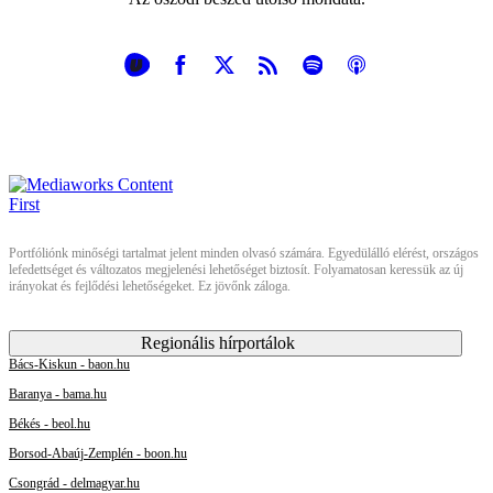
Portfóliónk minőségi tartalmat jelent minden olvasó számára. Egyedülálló elérést, országos
lefedettséget és változatos megjelenési lehetőséget biztosít. Folyamatosan keressük az új
irányokat és fejlődési lehetőségeket. Ez jövőnk záloga.
Regionális hírportálok
Bács-Kiskun - baon.hu
Baranya - bama.hu
Békés - beol.hu
Borsod-Abaúj-Zemplén - boon.hu
Csongrád - delmagyar.hu