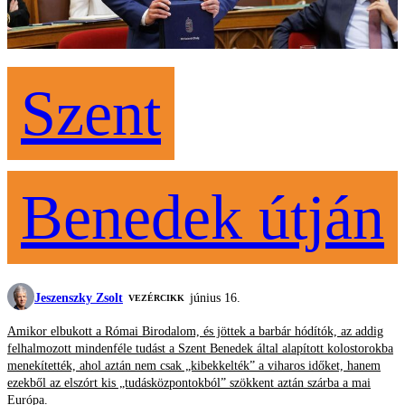
Szent
Benedek útján
Jeszenszky Zsolt
június 16.
VEZÉRCIKK
Amikor elbukott a Római Birodalom, és jöttek a barbár hódítók, az addig
felhalmozott mindenféle tudást a Szent Benedek által alapított kolostorokba
menekítették, ahol aztán nem csak „kibekkelték” a viharos időket, hanem
ezekből az elszórt kis „tudásközpontokból” szökkent aztán szárba a mai
Európa.