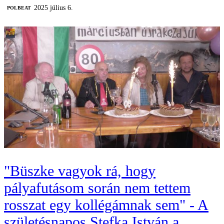
2025 július 6.
‎POLBEAT
"Büszke vagyok rá, hogy
pályafutásom során nem tettem
rosszat egy kollégámnak sem" - A
születésnapos Stefka István a