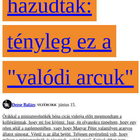
hazudtak:
tényleg ez a
"valódi arcuk"
Dezse Balázs
június 15.
VEZÉRCIKK
Órákkal a miniszterelnökék béna cicás videója előtt megmondtam a
kollégáimnak, hogy mi fog kijönni. Igaz, én olyanokra tippeltem, hogy egy
réten sétál a naplementében, vagy hogy Magyar Péter valamilyen aranyos
állatot simogat. Végül is az állat bejött. Teljesen egyértelmű volt, hogy