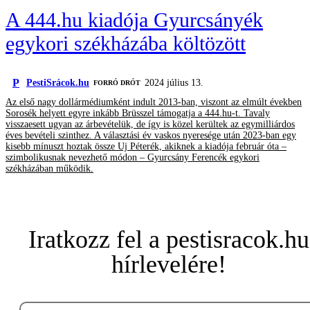
A 444.hu kiadója Gyurcsányék
egykori székházába költözött
P
PestiSrácok.hu
2024 július 13.
FORRÓ DRÓT
Az első nagy dollármédiumként indult 2013-ban, viszont az elmúlt években
Sorosék helyett egyre inkább Brüsszel támogatja a 444.hu-t. Tavaly
visszaesett ugyan az árbevételük, de így is közel kerültek az egymilliárdos
éves bevételi szinthez. A választási év vaskos nyeresége után 2023-ban egy
kisebb mínuszt hoztak össze Uj Péterék, akiknek a kiadója február óta –
szimbolikusnak nevezhető módon – Gyurcsány Ferencék egykori
székházában működik.
Iratkozz fel a pestisracok.hu
hírlevelére!