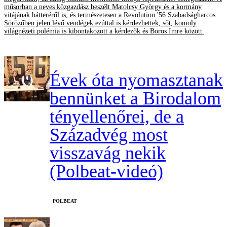
műsorban a neves közgazdász beszélt Matolcsy György és a kormány
vitájának hátteréről is, és természetesen a Revolution '56 Szabadságharcos
Sörözőben jelen lévő vendégek ezúttal is kérdezhettek, sőt, komoly
világnézeti polémia is kibontakozott a kérdezők és Boros Imre között.
Évek óta nyomasztanak
bennünket a Birodalom
tényellenőrei, de a
Századvég most
visszavág nekik
(Polbeat-videó)
‎POLBEAT