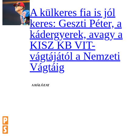
A külkeres fia is jól
keres: Geszti Péter, a
kádergyerek, avagy a
KISZ KB VIT-
vágtájától a Nemzeti
Vágtáig
A HÁLÓZAT