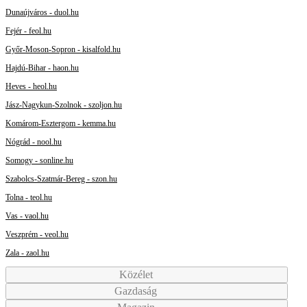
Dunaújváros - duol.hu
Fejér - feol.hu
Győr-Moson-Sopron - kisalfold.hu
Hajdú-Bihar - haon.hu
Heves - heol.hu
Jász-Nagykun-Szolnok - szoljon.hu
Komárom-Esztergom - kemma.hu
Nógrád - nool.hu
Somogy - sonline.hu
Szabolcs-Szatmár-Bereg - szon.hu
Tolna - teol.hu
Vas - vaol.hu
Veszprém - veol.hu
Zala - zaol.hu
Közélet
Gazdaság