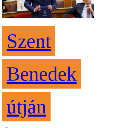
Szent
Benedek
útján