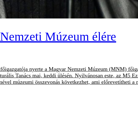
a Nemzeti Múzeum élére
 főigazgatója nyerte a Magyar Nemzeti Múzeum (MNM) főigazg
turális Tanács mai, keddi ülésén. Nyilvánosan este, az M5 Ez 
vel múzeumi összevonás következhet, ami előrevetítheti a má