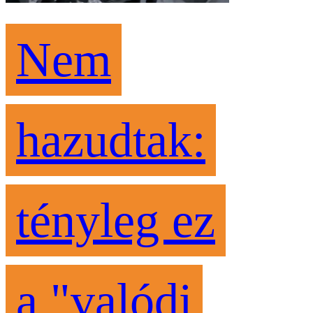
Nem
hazudtak:
tényleg ez
a "valódi