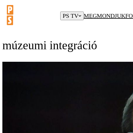
PS TV
MEGMONDJUK
FO
múzeumi integráció