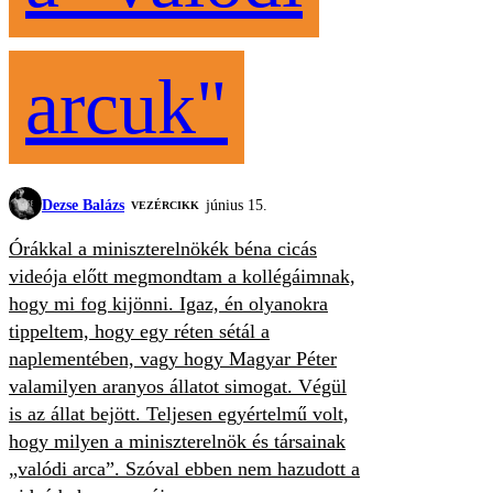
arcuk"
Dezse Balázs
június 15.
VEZÉRCIKK
Órákkal a miniszterelnökék béna cicás
videója előtt megmondtam a kollégáimnak,
hogy mi fog kijönni. Igaz, én olyanokra
tippeltem, hogy egy réten sétál a
naplementében, vagy hogy Magyar Péter
valamilyen aranyos állatot simogat. Végül
is az állat bejött. Teljesen egyértelmű volt,
hogy milyen a miniszterelnök és társainak
„valódi arca”. Szóval ebben nem hazudott a