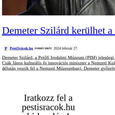
Demeter Szilárd kerülhet 
P
PestiSrácok.hu
2024 február 27.
FORRÓ DRÓT
Demeter Szilárd, a Petőfi Irodalmi Múzeum (PIM) jelenlegi
Csák János kulturális és innovációs miniszter a Nemzeti Kul
délután veszik fel a Nemzeti Múzeumban). Demeter győzelmé
Iratkozz fel a
pestisracok.hu