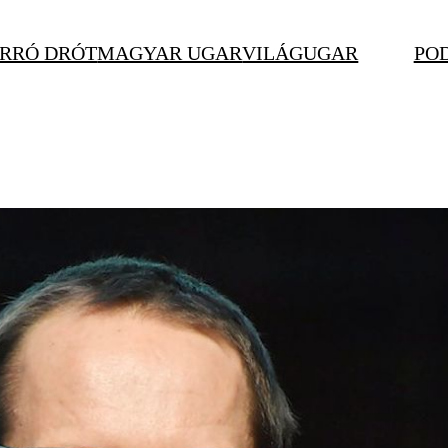
RRÓ DRÓT
MAGYAR UGAR
VILÁGUGAR
PO