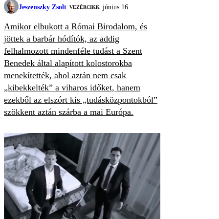
Jeszenszky Zsolt
június 16.
VEZÉRCIKK
Amikor elbukott a Római Birodalom, és
jöttek a barbár hódítók, az addig
felhalmozott mindenféle tudást a Szent
Benedek által alapított kolostorokba
menekítették, ahol aztán nem csak
„kibekkelték” a viharos időket, hanem
ezekből az elszórt kis „tudásközpontokból”
szökkent aztán szárba a mai Európa.