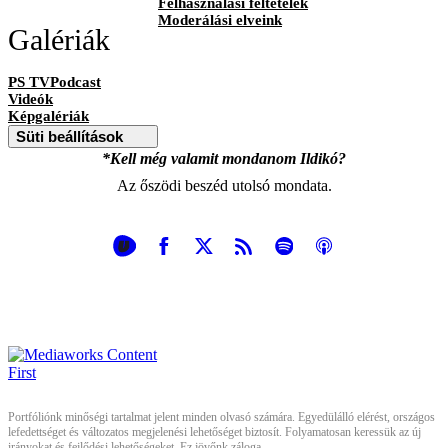
Felhasználási feltételek
Moderálási elveink
Galériák
PS TVPodcast
Videók
Képgalériák
Süti beállítások
*Kell még valamit mondanom Ildikó?
Az őszödi beszéd utolsó mondata.
Portfóliónk minőségi tartalmat jelent minden olvasó számára. Egyedülálló elérést, országos
lefedettséget és változatos megjelenési lehetőséget biztosít. Folyamatosan keressük az új
irányokat és fejlődési lehetőségeket. Ez jövőnk záloga.