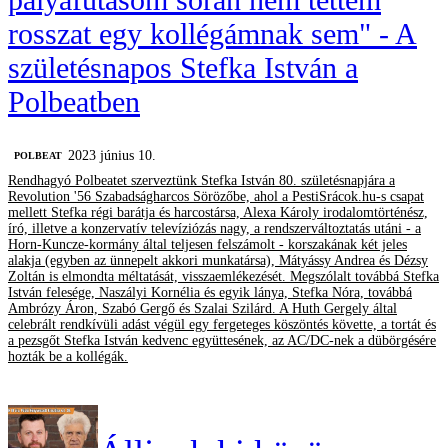
rosszat egy kollégámnak sem" - A
születésnapos Stefka István a
Polbeatben
2023 június 10.
‎POLBEAT
Rendhagyó Polbeatet szerveztünk Stefka István 80. születésnapjára a
Revolution '56 Szabadságharcos Sörözőbe, ahol a PestiSrácok.hu-s csapat
mellett Stefka régi barátja és harcostársa, Alexa Károly irodalomtörténész,
író, illetve a konzervatív televíziózás nagy, a rendszerváltoztatás utáni - a
Horn-Kuncze-kormány által teljesen felszámolt - korszakának két jeles
alakja (egyben az ünnepelt akkori munkatársa), Mátyássy Andrea és Dézsy
Zoltán is elmondta méltatását, visszaemlékezését. Megszólalt továbbá Stefka
István felesége, Naszályi Kornélia és egyik lánya, Stefka Nóra, továbbá
Ambrózy Áron, Szabó Gergő és Szalai Szilárd. A Huth Gergely által
celebrált rendkívüli adást végül egy fergeteges köszöntés követte, a tortát és
a pezsgőt Stefka István kedvenc együttesének, az AC/DC-nek a dübörgésére
hozták be a kollégák.