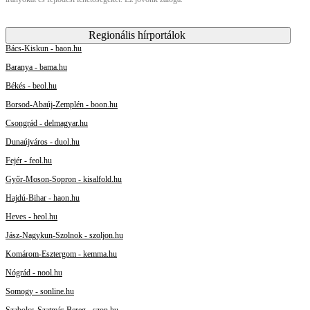
Regionális hírportálok
Bács-Kiskun - baon.hu
Baranya - bama.hu
Békés - beol.hu
Borsod-Abaúj-Zemplén - boon.hu
Csongrád - delmagyar.hu
Dunaújváros - duol.hu
Fejér - feol.hu
Győr-Moson-Sopron - kisalfold.hu
Hajdú-Bihar - haon.hu
Heves - heol.hu
Jász-Nagykun-Szolnok - szoljon.hu
Komárom-Esztergom - kemma.hu
Nógrád - nool.hu
Somogy - sonline.hu
Szabolcs-Szatmár-Bereg - szon.hu