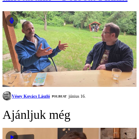
Vésey Kovács László
június 16.
‎POLBEAT
Ajánljuk még