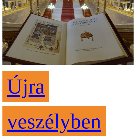
Újra
veszélyben