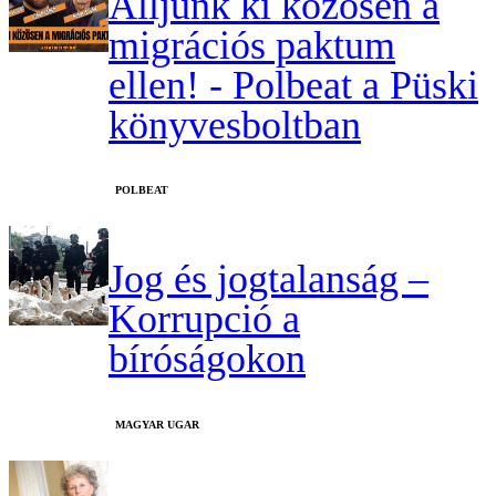
Álljunk ki közösen a
migrációs paktum
ellen! - Polbeat a Püski
könyvesboltban
‎POLBEAT
Jog és jogtalanság –
Korrupció a
bíróságokon
MAGYAR UGAR