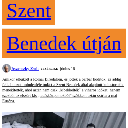
Szent
Benedek útján
Jeszenszky Zsolt
június 16.
VEZÉRCIKK
Amikor elbukott a Római Birodalom, és jöttek a barbár hódítók, az addig
felhalmozott mindenféle tudást a Szent Benedek által alapított kolostorokba
menekítették, ahol aztán nem csak „kibekkelték” a viharos időket, hanem
ezekből az elszórt kis „tudásközpontokból” szökkent aztán szárba a mai
Európa.