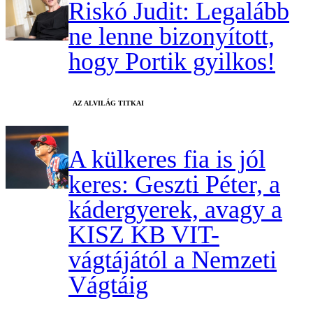
Riskó Judit: Legalább
ne lenne bizonyított,
hogy Portik gyilkos!
AZ ALVILÁG TITKAI
A külkeres fia is jól
keres: Geszti Péter, a
kádergyerek, avagy a
KISZ KB VIT-
vágtájától a Nemzeti
Vágtáig