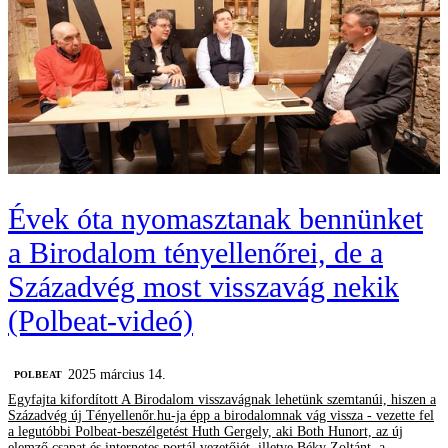
Évek óta nyomasztanak bennünket
a Birodalom tényellenőrei, de a
Századvég most visszavág nekik
(Polbeat-videó)
2025 március 14.
‎POLBEAT
Egyfajta kifordított A Birodalom visszavágnak lehetünk szemtanúi, hiszen a
Századvég új Tényellenőr.hu-ja épp a birodalomnak vág vissza - vezette fel
a legutóbbi Polbeat-beszélgetést Huth Gergely, aki Both Hunort, az új
elemző csapat és internetes portál vezetőjét, illetve Béky Zoltánt, a