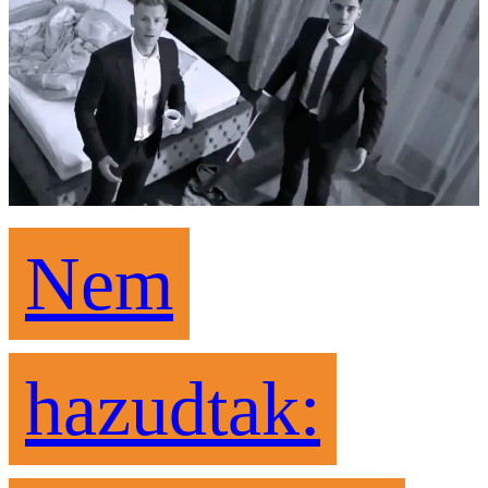
Nem
hazudtak: