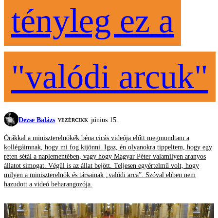
tényleg ez a
"valódi arcuk"
Dezse Balázs
június 15.
VEZÉRCIKK
Órákkal a miniszterelnökék béna cicás videója előtt megmondtam a
kollégáimnak, hogy mi fog kijönni. Igaz, én olyanokra tippeltem, hogy egy
réten sétál a naplementében, vagy hogy Magyar Péter valamilyen aranyos
állatot simogat. Végül is az állat bejött. Teljesen egyértelmű volt, hogy
milyen a miniszterelnök és társainak „valódi arca”. Szóval ebben nem
hazudott a videó beharangozója.