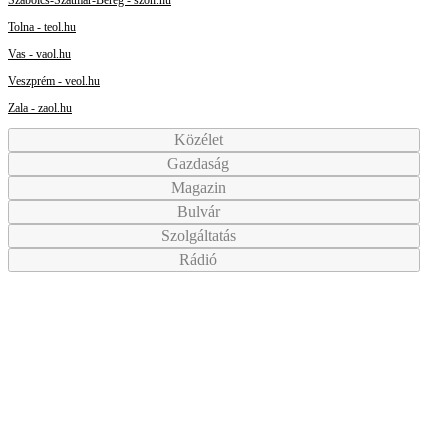
Tolna - teol.hu
Vas - vaol.hu
Veszprém - veol.hu
Zala - zaol.hu
Közélet
Gazdaság
Magazin
Bulvár
Szolgáltatás
Rádió