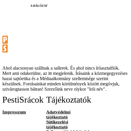
A HÁLÓZAT
Ahol alacsonyan szállnak a sallerek. És ahol nincs íróasztalfiók.
Mert ami odakerülne, az itt megjelenik. Írásaink a közmegegyezéses
hazai sajtóetika és a Médiaalkotmány szellemisége szerint
készülnek. Forrásainkat minden körülmények között megóvjuk,
szivárogtasson bátran! Szerzőink neve olykor "írói név".
PestiSrácok
Tájékoztatók
Impresszum
Adatvédelmi
tájékoztató
Sütikezelési
tájékoztató