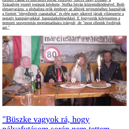
Századvég vezető jogászát kérdezte, Stefka István közreműködésével. Both
elmagyarázta: a globalista erők épphogy az álhírek terjesztéséhez használják
a fizetett "tényellenőr csapataikat" és elég nagy sikerrel jártak világszerte a
negatív kampányaikkal, hangulatkeltéseikkel. E fegyverük kifejezetten a
nemzeti szuverenitás megtámadására irányult, de "most ellenük fordítjuk
azt."
"Büszke vagyok rá, hogy
pályafutásom során nem tettem