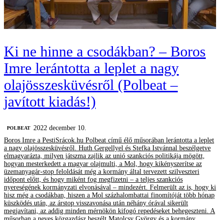
Ki ne hinne a csodákban? – Boros
Imre lerántotta a leplet a nagy
olajösszesküvésről (Polbeat –
javított kiadás!)
2022 december 10.
‎POLBEAT
Boros Imre a PestiSrácok.hu Polbeat című élő műsorában lerántotta a leplet
a nagy olajösszesküvésről. Huth Gergellyel és Stefka Istvánnal beszélgetve
elmagyarázta, milyen játszma zajlik az unió szankciós politikája mögött,
hogyan mesterkedett a magyar olajmulti, a Mol, hogy kikényszerítse az
üzemanyagár-stop feloldását még a kormány által tervezett szilveszteri
időpont előtt, és hogy miként fog megfizetni – a teljes szankciós
nyereségének kormányzati elvonásával – mindezért. Felmerült az is, hogy ki
hisz még a csodákban, hiszen a Mol százhalombattai finomítóját több hónap
küszködés után, az árstop visszavonása után néhány órával sikerült
megjavítani, az addig minden mérnökön kifogó repedéseket behegeszteni. A
műsorban a neves közgazdász beszélt Matolcsy György és a kormány