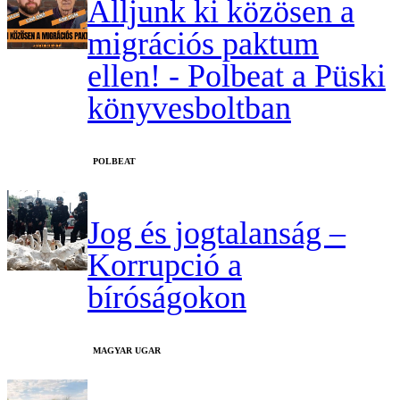
Álljunk ki közösen a
migrációs paktum
ellen! - Polbeat a Püski
könyvesboltban
‎POLBEAT
Jog és jogtalanság –
Korrupció a
bíróságokon
MAGYAR UGAR