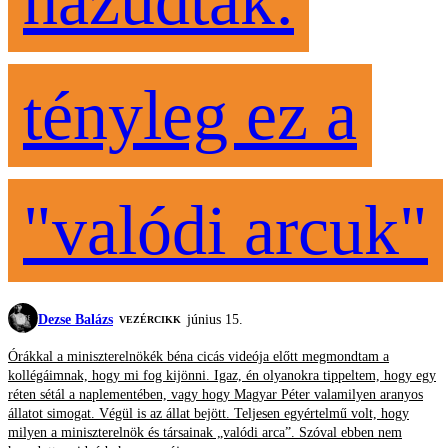
hazudtak:
tényleg ez a
"valódi arcuk"
Dezse Balázs
június 15.
VEZÉRCIKK
Órákkal a miniszterelnökék béna cicás videója előtt megmondtam a
kollégáimnak, hogy mi fog kijönni. Igaz, én olyanokra tippeltem, hogy egy
réten sétál a naplementében, vagy hogy Magyar Péter valamilyen aranyos
állatot simogat. Végül is az állat bejött. Teljesen egyértelmű volt, hogy
milyen a miniszterelnök és társainak „valódi arca”. Szóval ebben nem