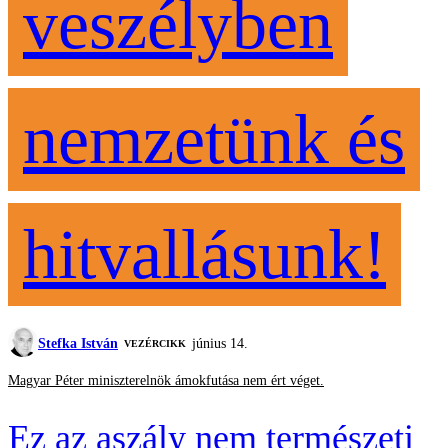
veszélyben
nemzetünk és
hitvallásunk!
Stefka István
június 14.
VEZÉRCIKK
Magyar Péter miniszterelnök ámokfutása nem ért véget.
Ez az aszály nem természeti