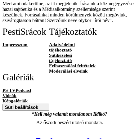
Mert ami odakerülne, az itt megjelenik. Írásaink a közmegegyezéses
hazai sajtóetika és a Médiaalkotmány szellemisége szerint
készülnek. Forrásainkat minden körülmények között megóvjuk,
szivárogtasson bátran! Szerzőink neve olykor "írói név".
PestiSrácok
Tájékoztatók
Impresszum
Adatvédelmi
tájékoztató
Sütikezelési
tájékoztató
Felhasználási feltételek
Moderálási elveink
Galériák
PS TVPodcast
Videók
Képgalériák
Süti beállítások
*Kell még valamit mondanom Ildikó?
Az őszödi beszéd utolsó mondata.