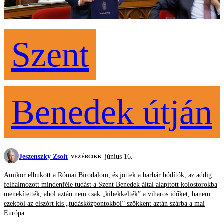
Szent
Benedek útján
Jeszenszky Zsolt
június 16.
VEZÉRCIKK
Amikor elbukott a Római Birodalom, és jöttek a barbár hódítók, az addig
felhalmozott mindenféle tudást a Szent Benedek által alapított kolostorokba
menekítették, ahol aztán nem csak „kibekkelték” a viharos időket, hanem
ezekből az elszórt kis „tudásközpontokból” szökkent aztán szárba a mai
Európa.