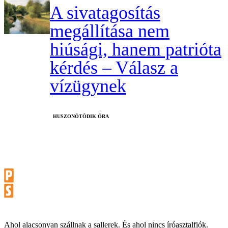
A sivatagosítás
megállítása nem
hiúsági, hanem patrióta
kérdés – Válasz a
vízügynek
HUSZONÖTÖDIK ÓRA
Ahol alacsonyan szállnak a sallerek. És ahol nincs íróasztalfiók.