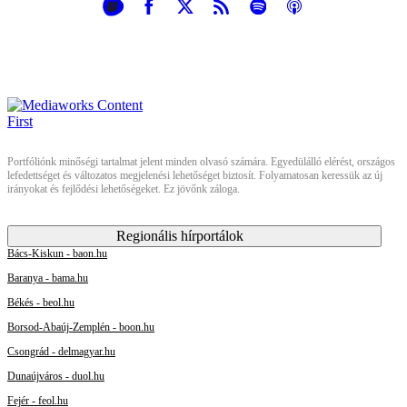
Portfóliónk minőségi tartalmat jelent minden olvasó számára. Egyedülálló elérést, országos
lefedettséget és változatos megjelenési lehetőséget biztosít. Folyamatosan keressük az új
irányokat és fejlődési lehetőségeket. Ez jövőnk záloga.
Regionális hírportálok
Bács-Kiskun - baon.hu
Baranya - bama.hu
Békés - beol.hu
Borsod-Abaúj-Zemplén - boon.hu
Csongrád - delmagyar.hu
Dunaújváros - duol.hu
Fejér - feol.hu