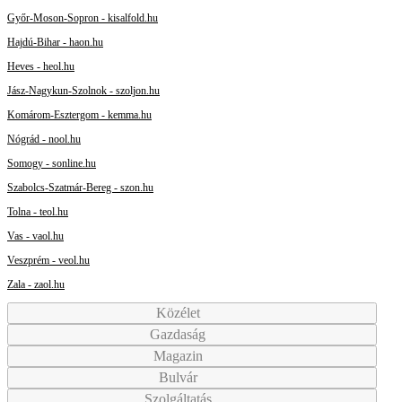
Győr-Moson-Sopron - kisalfold.hu
Hajdú-Bihar - haon.hu
Heves - heol.hu
Jász-Nagykun-Szolnok - szoljon.hu
Komárom-Esztergom - kemma.hu
Nógrád - nool.hu
Somogy - sonline.hu
Szabolcs-Szatmár-Bereg - szon.hu
Tolna - teol.hu
Vas - vaol.hu
Veszprém - veol.hu
Zala - zaol.hu
Közélet
Gazdaság
Magazin
Bulvár
Szolgáltatás