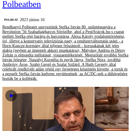
Polbeatben
2023 június 10.
‎POLBEAT
Rendhagyó Polbeatet szerveztünk Stefka István 80. születésnapjára a
Revolution '56 Szabadságharcos Sörözőbe, ahol a PestiSrácok.hu-s csapat
mellett Stefka régi barátja és harcostársa, Alexa Károly irodalomtörténész,
író, illetve a konzervatív televíziózás nagy, a rendszerváltoztatás utáni - a
Horn-Kuncze-kormány által teljesen felszámolt - korszakának két jeles
alakja (egyben az ünnepelt akkori munkatársa), Mátyássy Andrea és Dézsy
Zoltán is elmondta méltatását, visszaemlékezését. Megszólalt továbbá Stefka
István felesége, Naszályi Kornélia és egyik lánya, Stefka Nóra, továbbá
Ambrózy Áron, Szabó Gergő és Szalai Szilárd. A Huth Gergely által
celebrált rendkívüli adást végül egy fergeteges köszöntés követte, a tortát és
a pezsgőt Stefka István kedvenc együttesének, az AC/DC-nek a dübörgésére
hozták be a kollégák.