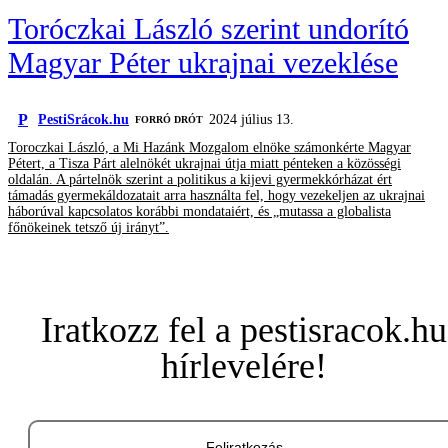
Toróczkai László szerint undorító
Magyar Péter ukrajnai vezeklése
P
PestiSrácok.hu
2024 július 13.
FORRÓ DRÓT
Toroczkai László, a Mi Hazánk Mozgalom elnöke számonkérte Magyar
Pétert, a Tisza Párt alelnökét ukrajnai útja miatt pénteken a közösségi
oldalán. A pártelnök szerint a politikus a kijevi gyermekkórházat ért
támadás gyermekáldozatait arra használta fel, hogy vezekeljen az ukrajnai
háborúval kapcsolatos korábbi mondataiért, és „mutassa a globalista
főnökeinek tetsző új irányt”.
Iratkozz fel a pestisracok.hu
hírlevelére!
Feliratkozás