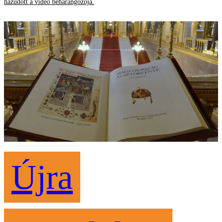
hazudott a videó beharangozója.
Újra