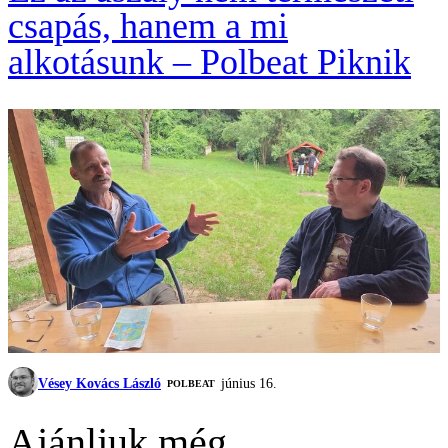
csapás, hanem a mi
alkotásunk – Polbeat Piknik
Vésey Kovács László
június 16.
‎POLBEAT
Ajánljuk még