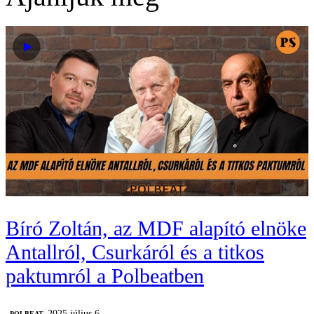
Bíró Zoltán, az MDF alapító elnöke
Antallról, Csurkáról és a titkos
paktumról a Polbeatben
2025 július 6.
‎POLBEAT