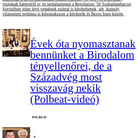
vitájának hátteréről is, és természetesen a Revolution '56 Szabadságharcos
Sörözőben jelen lévő vendégek ezúttal is kérdezhettek, sőt, komoly
világnézeti polémia is kibontakozott a kérdezők és Boros Imre között.
Évek óta nyomasztanak
bennünket a Birodalom
tényellenőrei, de a
Századvég most
visszavág nekik
(Polbeat-videó)
‎POLBEAT