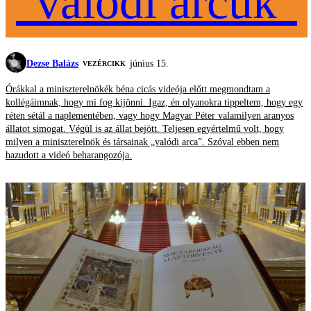
"valódi arcuk"
Dezse Balázs
június 15.
VEZÉRCIKK
Órákkal a miniszterelnökék béna cicás videója előtt megmondtam a
kollégáimnak, hogy mi fog kijönni. Igaz, én olyanokra tippeltem, hogy egy
réten sétál a naplementében, vagy hogy Magyar Péter valamilyen aranyos
állatot simogat. Végül is az állat bejött. Teljesen egyértelmű volt, hogy
milyen a miniszterelnök és társainak „valódi arca”. Szóval ebben nem
hazudott a videó beharangozója.