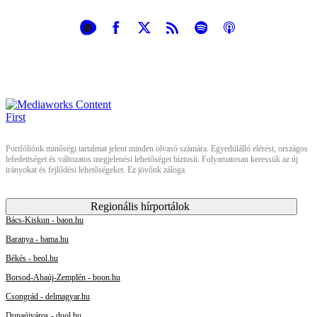
Portfóliónk minőségi tartalmat jelent minden olvasó számára. Egyedülálló elérést, országos
lefedettséget és változatos megjelenési lehetőséget biztosít. Folyamatosan keressük az új
irányokat és fejlődési lehetőségeket. Ez jövőnk záloga.
Regionális hírportálok
Bács-Kiskun - baon.hu
Baranya - bama.hu
Békés - beol.hu
Borsod-Abaúj-Zemplén - boon.hu
Csongrád - delmagyar.hu
Dunaújváros - duol.hu