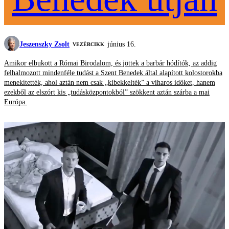
Jeszenszky Zsolt
június 16.
VEZÉRCIKK
Amikor elbukott a Római Birodalom, és jöttek a barbár hódítók, az addig
felhalmozott mindenféle tudást a Szent Benedek által alapított kolostorokba
menekítették, ahol aztán nem csak „kibekkelték” a viharos időket, hanem
ezekből az elszórt kis „tudásközpontokból” szökkent aztán szárba a mai
Európa.