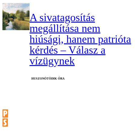
A sivatagosítás
megállítása nem
hiúsági, hanem patrióta
kérdés – Válasz a
vízügynek
HUSZONÖTÖDIK ÓRA