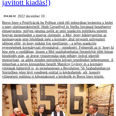
javított kiadás!)
2022 december 10.
‎POLBEAT
Boros Imre a PestiSrácok.hu Polbeat című élő műsorában lerántotta a leplet
a nagy olajösszesküvésről. Huth Gergellyel és Stefka Istvánnal beszélgetve
elmagyarázta, milyen játszma zajlik az unió szankciós politikája mögött,
hogyan mesterkedett a magyar olajmulti, a Mol, hogy kikényszerítse az
üzemanyagár-stop feloldását még a kormány által tervezett szilveszteri
időpont előtt, és hogy miként fog megfizetni – a teljes szankciós
nyereségének kormányzati elvonásával – mindezért. Felmerült az is, hogy ki
hisz még a csodákban, hiszen a Mol százhalombattai finomítóját több hónap
küszködés után, az árstop visszavonása után néhány órával sikerült
megjavítani, az addig minden mérnökön kifogó repedéseket behegeszteni. A
műsorban a neves közgazdász beszélt Matolcsy György és a kormány
vitájának hátteréről is, és természetesen a Revolution '56 Szabadságharcos
Sörözőben jelen lévő vendégek ezúttal is kérdezhettek, sőt, komoly
világnézeti polémia is kibontakozott a kérdezők és Boros Imre között.