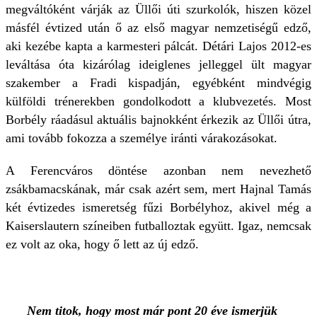
megváltóként várják az Üllői úti szurkolók, hiszen közel
másfél évtized után ő az első magyar nemzetiségű edző,
aki kezébe kapta a karmesteri pálcát. Détári Lajos 2012-es
leváltása óta kizárólag ideiglenes jelleggel ült magyar
szakember a Fradi kispadján, egyébként mindvégig
külföldi trénerekben gondolkodott a klubvezetés. Most
Borbély ráadásul aktuális bajnokként érkezik az Üllői útra,
ami tovább fokozza a személye iránti várakozásokat.
A Ferencváros döntése azonban nem nevezhető
zsákbamacskának, már csak azért sem, mert Hajnal Tamás
két évtizedes ismeretség fűzi Borbélyhoz, akivel még a
Kaiserslautern színeiben futballoztak együtt. Igaz, nemcsak
ez volt az oka, hogy ő lett az új edző.
Nem titok, hogy most már pont 20 éve ismerjük