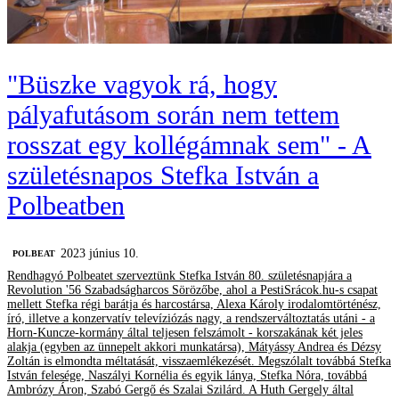
"Büszke vagyok rá, hogy
pályafutásom során nem tettem
rosszat egy kollégámnak sem" - A
születésnapos Stefka István a
Polbeatben
2023 június 10.
‎POLBEAT
Rendhagyó Polbeatet szerveztünk Stefka István 80. születésnapjára a
Revolution '56 Szabadságharcos Sörözőbe, ahol a PestiSrácok.hu-s csapat
mellett Stefka régi barátja és harcostársa, Alexa Károly irodalomtörténész,
író, illetve a konzervatív televíziózás nagy, a rendszerváltoztatás utáni - a
Horn-Kuncze-kormány által teljesen felszámolt - korszakának két jeles
alakja (egyben az ünnepelt akkori munkatársa), Mátyássy Andrea és Dézsy
Zoltán is elmondta méltatását, visszaemlékezését. Megszólalt továbbá Stefka
István felesége, Naszályi Kornélia és egyik lánya, Stefka Nóra, továbbá
Ambrózy Áron, Szabó Gergő és Szalai Szilárd. A Huth Gergely által