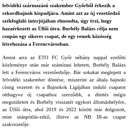
felvidéki származású szakember Győrből érkezik a
rekordbajnok kispadjára. Amint azt az új vezetőedző
székfoglaló interjújában elmondta, úgy érzi, hogy
hazaérkezett az Üllői útra. Borbély Balázs célja nem
csupán egy sikeres csapat, de egy remek közösség
létrehozása a Ferencvárosban.
Amint arra az ETO FC Győr néhány nappal ezelőtti
közleménye után már számítani lehetett, Borbély Balázs
lett a Ferencváros vezetőedzője. Bár sokakat meglepett a
felvidéki szakember döntése, miszerint az általa bajnoki
címig vezetett és a Bajnokok Ligájában induló csapatot
otthagyva új csapathoz szerződik, a döntés mégis
megszületett és Borbély visszatér egykori állomáshelyére,
az Üllői útra, ahol 2019 és 2022 között már dolgozott,
mint utánpótlás-edző, illetve az NB III-as csapat
szakvezetője.