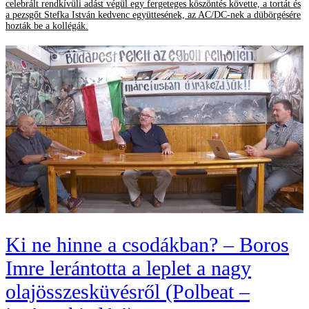
celebrált rendkívüli adást végül egy fergeteges köszöntés követte, a tortát és
a pezsgőt Stefka István kedvenc együttesének, az AC/DC-nek a dübörgésére
hozták be a kollégák.
Ki ne hinne a csodákban? – Boros
Imre lerántotta a leplet a nagy
olajösszesküvésről (Polbeat –