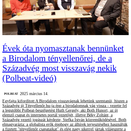
Évek óta nyomasztanak bennünket
a Birodalom tényellenőrei, de a
Századvég most visszavág nekik
(Polbeat-videó)
2025 március 14.
‎POLBEAT
Egyfajta kifordított A Birodalom visszavágnak lehetünk szemtanúi, hiszen a
Századvég új Tényellenőr.hu-ja épp a birodalomnak vág vissza - vezette fel
a legutóbbi Polbeat-beszélgetést Huth Gergely, aki Both Hunort, az új
elemző csapat és internetes portál vezetőjét, illetve Béky Zoltánt, a
Századvég vezető jogászát kérdezte, Stefka István közreműködésével. Both
elmagyarázta: a globalista erők épphogy az álhírek terjesztéséhez használják
a fizetett "tényellenőr csapataikat" és elég nagy sikerrel jártak világszerte a