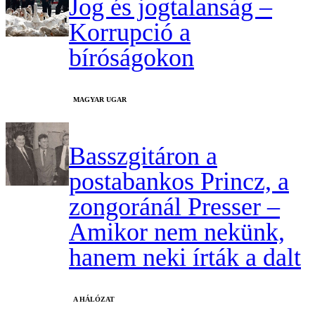
Jog és jogtalanság –
Korrupció a
bíróságokon
MAGYAR UGAR
Basszgitáron a
postabankos Princz, a
zongoránál Presser –
Amikor nem nekünk,
hanem neki írták a dalt
A HÁLÓZAT