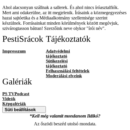
Ahol alacsonyan szállnak a sallerek. És ahol nincs íróasztalfiók.
Mert ami odakerülne, az itt megjelenik. Írásaink a közmegegyezéses
hazai sajtóetika és a Médiaalkotmány szellemisége szerint
készülnek. Forrásainkat minden körülmények között megóvjuk,
szivárogtasson bátran! Szerzőink neve olykor "írói név".
PestiSrácok
Tájékoztatók
Impresszum
Adatvédelmi
tájékoztató
Sütikezelési
tájékoztató
Felhasználási feltételek
Moderálási elveink
Galériák
PS TVPodcast
Videók
Képgalériák
Süti beállítások
*Kell még valamit mondanom Ildikó?
Az őszödi beszéd utolsó mondata.