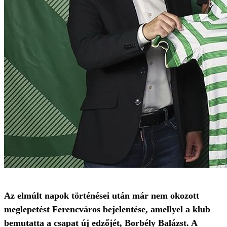
Az elmúlt napok történései után már nem okozott
meglepetést Ferencváros bejelentése, amellyel a klub
bemutatta a csapat új edzőjét, Borbély Balázst. A