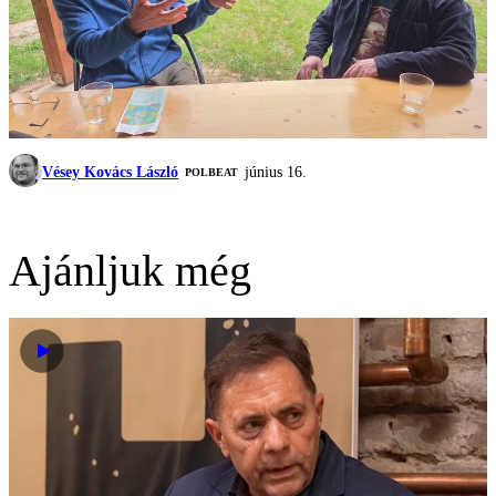
Vésey Kovács László
június 16.
‎POLBEAT
Ajánljuk még