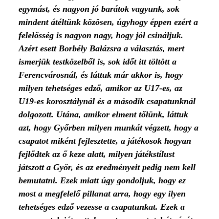
egymást, és nagyon jó barátok vagyunk, sok
mindent átéltünk közösen, úgyhogy éppen ezért a
felelősség is nagyon nagy, hogy jól csináljuk.
Azért esett Borbély Balázsra a választás, mert
ismerjük testközelből is, sok időt itt töltött a
Ferencvárosnál, és láttuk már akkor is, hogy
milyen tehetséges edző, amikor az U17-es, az
U19-es korosztálynál és a második csapatunknál
dolgozott. Utána, amikor elment tőlünk, láttuk
azt, hogy Győrben milyen munkát végzett, hogy a
csapatot miként fejlesztette, a játékosok hogyan
fejlődtek az ő keze alatt, milyen játékstílust
játszott a Győr, és az eredményeit pedig nem kell
bemutatni. Ezek miatt úgy gondoljuk, hogy ez
most a megfelelő pillanat arra, hogy egy ilyen
tehetséges edző vezesse a csapatunkat. Ezek a