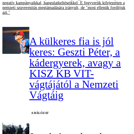
negatív kampányaikkal, hangulatkeltéseikkel. E fegyverük kifejezetten a
nemzeti szuverenitás megtámadására irányult, de "most ellenük fordítjuk
azt."
A külkeres fia is jól
keres: Geszti Péter, a
kádergyerek, avagy a
KISZ KB VIT-
vágtájától a Nemzeti
Vágtáig
A HÁLÓZAT