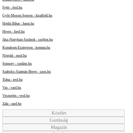
Fejér - feol.hu
Győr-Moson-Sopron - kisalfold.hu
Hajdú-Bihar - haon.hu
Heves - heol.hu
Jász-Nagykun-Szolnok - szoljon.hu
Komárom-Esztergom - kemma.hu
Nógrád - nool.hu
Somogy - sonline.hu
Szabolcs-Szatmár-Bereg - szon.hu
Tolna - teol.hu
Vas - vaol.hu
Veszprém - veol.hu
Zala - zaol.hu
Közélet
Gazdaság
Magazin