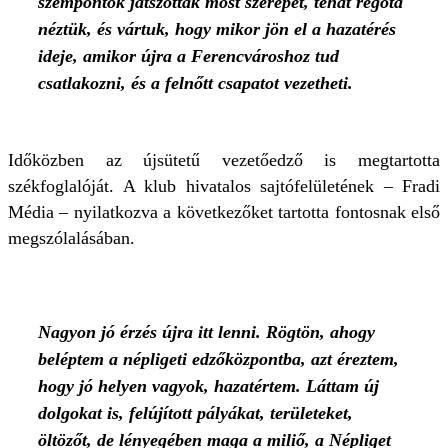
szempontok játszottak most szerepet, tehát régóta
néztük, és vártuk, hogy mikor jön el a hazatérés
ideje, amikor újra a Ferencvároshoz tud
csatlakozni, és a felnőtt csapatot vezetheti.
Időközben az újsütetű vezetőedző is megtartotta
székfoglalóját. A klub hivatalos sajtófelületének – Fradi
Média – nyilatkozva a következőket tartotta fontosnak első
megszólalásában.
Nagyon jó érzés újra itt lenni. Rögtön, ahogy
beléptem a népligeti edzőközpontba, azt éreztem,
hogy jó helyen vagyok, hazatértem. Láttam új
dolgokat is, felújított pályákat, területeket,
öltözőt, de lényegében maga a miliő, a Népliget