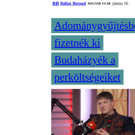
BB
Bálint Botond
június 16.
MAGYAR UGAR
Adománygyűjtésb
fizetnék ki
Budaházyék a
perköltségeiket