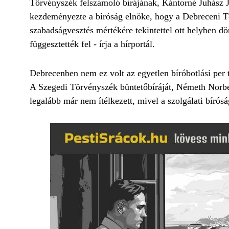
Törvényszék felszámoló bírájának, Kántorné Juhász Ju
kezdeményezte a bíróság elnöke, hogy a Debreceni Tör
szabadságvesztés mértékére tekintettel ott helyben dön
függesztették fel - írja a hírportál.
Debrecenben nem ez volt az egyetlen bíróbotlási per tá
A Szegedi Törvényszék büntetőbíráját, Németh Norberte
legalább már nem ítélkezett, mivel a szolgálati bírósá