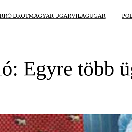
RRÓ DRÓT
MAGYAR UGAR
VILÁGUGAR
PO
ió: Egyre több ü