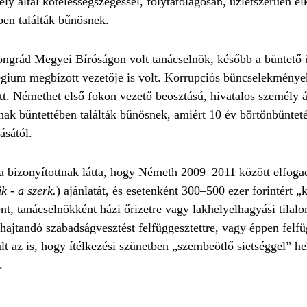
y által kötelességszegéssel, folytatólagosan, üzletszerűen elk
ében találták bűnösnek.
ongrád Megyei Bíróságon volt tanácselnök, később a büntető
égium megbízott vezetője is volt. Korrupciós bűncselekménye
tt. Némethet első fokon vezető beosztású, hivatalos személy á
nak bűntettében találták bűnösnek, amiért 10 év börtönbünteté
ásától.
 bizonyítottnak látta, hogy Németh 2009–2011 között elfogad
 - a szerk.
) ajánlatát, és esetenként 300–500 ezer forintért 
, tanácselnökként házi őrizetre vagy lakhelyelhagyási tilalom
ehajtandó szabadságvesztést felfüggesztettre, vagy éppen felfü
t az is, hogy ítélkezési szünetben „szembeötlő sietséggel” he
.