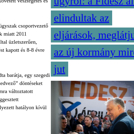
ügyről: a Fidesz al
övetett vesztegetés és
elindultak az
 ügyszak csoportvezető
eljárások, meglátj
k miatt 2011
ltal üzletszerűen,
az új kormány mir
st kapott és 8-8 évre
jut
ta barátja, egy szegedi
„kedvező” döntéseket
ra változtatott
ggesztett
lyezett hatályon kívül