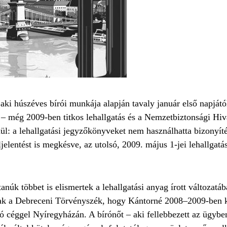
ki húszéves bírói munkája alapján tavaly január első napjától
 – még 2009-ben titkos lehallgatás és a Nemzetbiztonsági Hiva
: a lehallgatási jegyzőkönyveket nem használhatta bizonyíté
eljelentést is megkésve, az utolsó, 2009. május 1-jei lehallga
anúk többet is elismertek a lehallgatási anyag írott változatá
ttnak a Debreceni Törvényszék, hogy Kántorné 2008–2009-ben
oló céggel Nyíregyházán. A bírónőt – aki fellebbezett az ügyb