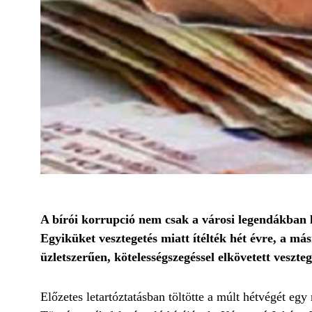
A bírói korrupció nem csak a városi legendákban l
Egyiküket vesztegetés miatt ítélték hét évre, a más
üzletszerűen, kötelességszegéssel elkövetett veszt
Előzetes letartóztatásban töltötte a múlt hétvégét eg