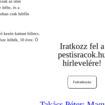
 csak az után
ítélte, és a
zonban csak hétfőn
ó kezén kattant bilincs.
sre ítélték, 10 évre. Ő
Iratkozz fel a
pestisracok.h
hírlevelére!
Feliratkozás
Takács Péter: Mag