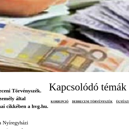
Kapcsolódó témák
receni Törvényszék.
zemély által
KORRUPCIÓ
DEBRECENI TÖRVÉNYSZÉK
ÜGYÉSZ
mai cikkében a hvg.hu.
 a Nyíregyházi