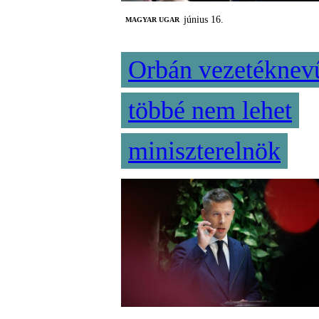
június 16.
MAGYAR UGAR
Orbán vezetéknev
többé nem lehet
miniszterelnök