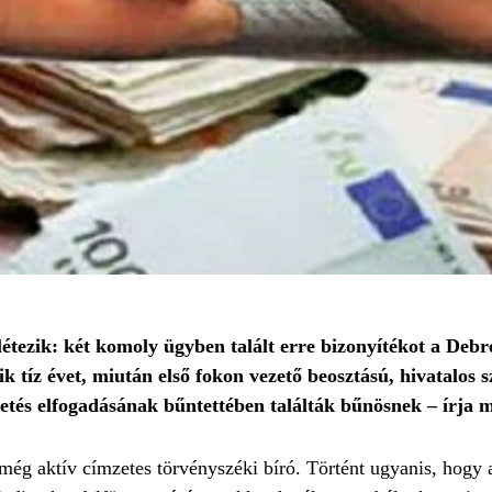
étezik: két komoly ügyben talált erre bizonyítékot a Deb
ik tíz évet, miután első fokon vezető beosztású, hivatalos s
egetés elfogadásának bűntettében találták bűnösnek – írja 
y még aktív címzetes törvényszéki bíró. Történt ugyanis, hogy