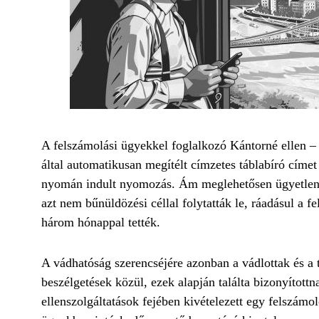
A felszámolási ügyekkel foglalkozó Kántorné ellen – a
által automatikusan megítélt címzetes táblabíró címet
nyomán indult nyomozás. Ám meglehetősen ügyetlenül
azt nem bűnüldözési céllal folytatták le, ráadásul a f
három hónappal tették.
A vádhatóság szerencséjére azonban a vádlottak és a t
beszélgetések közül, ezek alapján találta bizonyíto
ellenszolgáltatások fejében kivételezett egy felszám