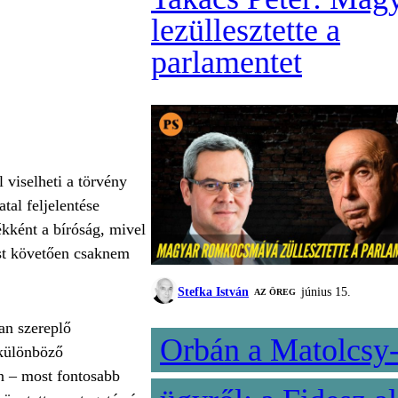
lezüllesztette a
parlamentet
 viselheti a törvény
tal feljelentése
kként a bíróság, mivel
tást követően csaknem
Stefka István
június 15.
AZ ÖREG
ban szereplő
Orbán a Matolcsy
 különböző
en – most fontosabb