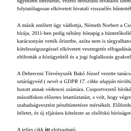
ügyekben intézkedő, vezető beosztású hivatalos személ
folytatólagosan elkövetett hivatali visszaélés bűntett
A másik említett ügy vádlottja, Németh Norbert a Cs
bírája, 2011-ben pedig néhány hónapig a büntetőkoll
karácsonyán vették őrizetbe, azóta nem is tárgyalhato
kötelességszegéssel elkövetett vesztegetés elfogadásá
eltiltották a közügyektől és a jogi foglalkozás gyakorl
A Debreceni Törvényszék Bakó József vezette tanácsa
sztárügyvéd (
nevét a GDPR 17. cikke alapján töröltük
hozott annak védencei számára. Csoportvezető bíróként
másodfokon előzetes letartóztatást, s volt, hogy végr
szabadságvesztést pénzbüntetésre mérsékelt. Előfordul
ítéletet, és új eljárásra kötelezte az elsőfokú bíróságot
A teljes cikk
itt
elolvasható.