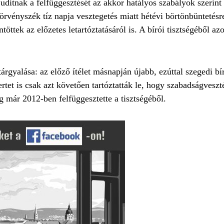
ditnak a felfüggesztését az akkor hatályos szabályok szerint
vényszék tíz napja vesztegetés miatt hétévi börtönbüntetésre 
töttek az előzetes letartóztatásáról is. A bírói tisztségéből a
rgyalása: az előző ítélet másnapján újabb, ezúttal szegedi bír
t is csak azt követően tartóztatták le, hogy szabadságveszté
g már 2012-ben felfüggesztette a tisztségéből.