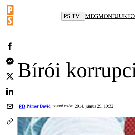
PS TV
MEGMONDJUK
FO
Bírói korrupc
PD
Pámer Dávid
2014. június 29. 10:32
FORRÓ DRÓT