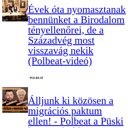
Évek óta nyomasztanak
bennünket a Birodalom
tényellenőrei, de a
Századvég most
visszavág nekik
(Polbeat-videó)
‎POLBEAT
Álljunk ki közösen a
migrációs paktum
ellen! - Polbeat a Püski