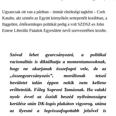
Ugyancsak ott van a pártban – immár elnökségi tagként – Cseh
Katalin, aki szintén az Együtt környékén sertepertélt korábban, a
független, értéksemleges politikát pedig a volt SZDSZ-es John
Emese Liberális Fiatalok Egyesülete nevű szervezetében kezdte.
Szóval lehet gyurcsányozni, a politikai
racionalitás is diktálhatja a momentumosoknak,
hogy ne akarjanak összefogni vele, de az
„összegyurcsányozós”, morálisnak tetsző
hevületet talán éppen nekik nem kellene
erőltetniük. Főleg Soproni Tamásnak. Ha valaki
nyolc évvel az őszödi beszéd nyilvánosságra
kerülése után DK-logós plakáton vigyorog, utána
az ilyesmi a legvisszafogottabb jelzővel is