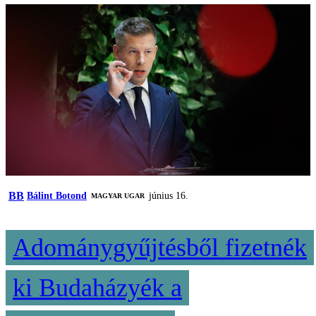
BB
Bálint Botond
június 16.
MAGYAR UGAR
Adománygyűjtésből fizetnék
ki Budaházyék a