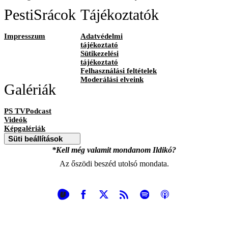
PestiSrácok
Tájékoztatók
Impresszum
Adatvédelmi
tájékoztató
Sütikezelési
tájékoztató
Felhasználási feltételek
Moderálási elveink
Galériák
PS TVPodcast
Videók
Képgalériák
Süti beállítások
*Kell még valamit mondanom Ildikó?
Az őszödi beszéd utolsó mondata.