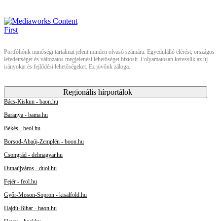
Portfóliónk minőségi tartalmat jelent minden olvasó számára. Egyedülálló elérést, országos
lefedettséget és változatos megjelenési lehetőséget biztosít. Folyamatosan keressük az új
irányokat és fejlődési lehetőségeket. Ez jövőnk záloga.
Regionális hírportálok
Bács-Kiskun - baon.hu
Baranya - bama.hu
Békés - beol.hu
Borsod-Abaúj-Zemplén - boon.hu
Csongrád - delmagyar.hu
Dunaújváros - duol.hu
Fejér - feol.hu
Győr-Moson-Sopron - kisalfold.hu
Hajdú-Bihar - haon.hu