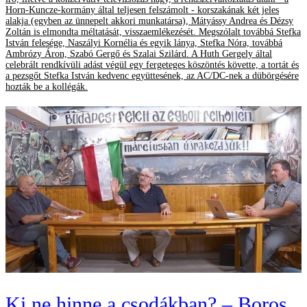
Horn-Kuncze-kormány által teljesen felszámolt - korszakának két jeles
alakja (egyben az ünnepelt akkori munkatársa), Mátyássy Andrea és Dézsy
Zoltán is elmondta méltatását, visszaemlékezését. Megszólalt továbbá Stefka
István felesége, Naszályi Kornélia és egyik lánya, Stefka Nóra, továbbá
Ambrózy Áron, Szabó Gergő és Szalai Szilárd. A Huth Gergely által
celebrált rendkívüli adást végül egy fergeteges köszöntés követte, a tortát és
a pezsgőt Stefka István kedvenc együttesének, az AC/DC-nek a dübörgésére
hozták be a kollégák.
Ki ne hinne a csodákban? – Boros