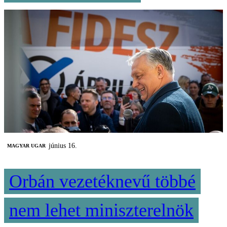
június 16.
MAGYAR UGAR
Orbán vezetéknevű többé
nem lehet miniszterelnök