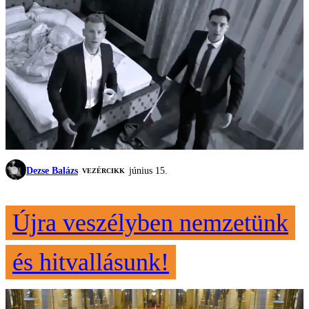
Dezse Balázs
június 15.
VEZÉRCIKK
Újra veszélyben nemzetünk
és hitvallásunk!