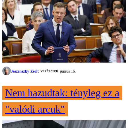
Jeszenszky Zsolt
június 16.
VEZÉRCIKK
Nem hazudtak: tényleg ez a
"valódi arcuk"