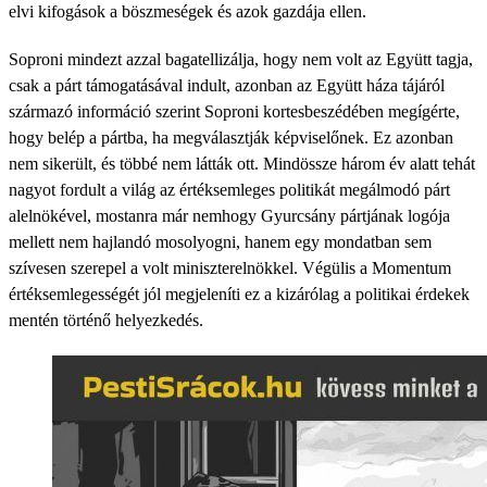
elvi kifogások a böszmeségek és azok gazdája ellen.
Soproni mindezt azzal bagatellizálja, hogy nem volt az Együtt tagja,
csak a párt támogatásával indult, azonban az Együtt háza tájáról
származó információ szerint Soproni kortesbeszédében megígérte,
hogy belép a pártba, ha megválasztják képviselőnek. Ez azonban
nem sikerült, és többé nem látták ott. Mindössze három év alatt tehát
nagyot fordult a világ az értéksemleges politikát megálmodó párt
alelnökével, mostanra már nemhogy Gyurcsány pártjának logója
mellett nem hajlandó mosolyogni, hanem egy mondatban sem
szívesen szerepel a volt miniszterelnökkel. Végülis a Momentum
értéksemlegességét jól megjeleníti ez a kizárólag a politikai érdekek
mentén történő helyezkedés.