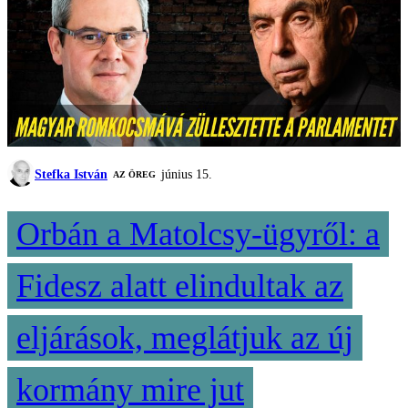
Stefka István
június 15.
AZ ÖREG
Orbán a Matolcsy-ügyről: a
Fidesz alatt elindultak az
eljárások, meglátjuk az új
kormány mire jut