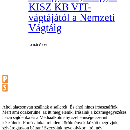
KISZ KB VIT-
vágtájától a Nemzeti
Vágtáig
A HÁLÓZAT
Ahol alacsonyan szállnak a sallerek. És ahol nincs íróasztalfiók.
Mert ami odakerülne, az itt megjelenik. Írásaink a közmegegyezéses
hazai sajtóetika és a Médiaalkotmány szellemisége szerint
készülnek. Forrásainkat minden körülmények között megóvjuk,
szivárogtasson bátran! Szerzőink neve olykor "írói név".