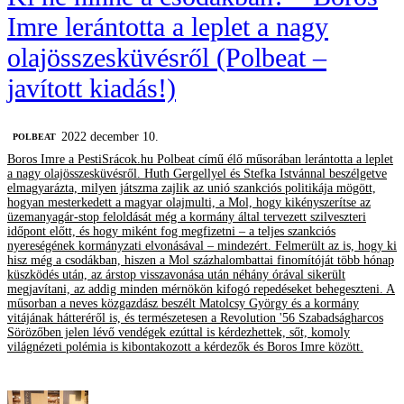
Imre lerántotta a leplet a nagy
olajösszesküvésről (Polbeat –
javított kiadás!)
2022 december 10.
‎POLBEAT
Boros Imre a PestiSrácok.hu Polbeat című élő műsorában lerántotta a leplet
a nagy olajösszesküvésről. Huth Gergellyel és Stefka Istvánnal beszélgetve
elmagyarázta, milyen játszma zajlik az unió szankciós politikája mögött,
hogyan mesterkedett a magyar olajmulti, a Mol, hogy kikényszerítse az
üzemanyagár-stop feloldását még a kormány által tervezett szilveszteri
időpont előtt, és hogy miként fog megfizetni – a teljes szankciós
nyereségének kormányzati elvonásával – mindezért. Felmerült az is, hogy ki
hisz még a csodákban, hiszen a Mol százhalombattai finomítóját több hónap
küszködés után, az árstop visszavonása után néhány órával sikerült
megjavítani, az addig minden mérnökön kifogó repedéseket behegeszteni. A
műsorban a neves közgazdász beszélt Matolcsy György és a kormány
vitájának hátteréről is, és természetesen a Revolution '56 Szabadságharcos
Sörözőben jelen lévő vendégek ezúttal is kérdezhettek, sőt, komoly
világnézeti polémia is kibontakozott a kérdezők és Boros Imre között.