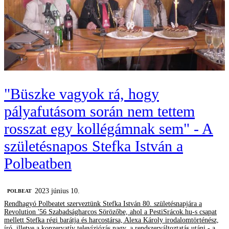
"Büszke vagyok rá, hogy
pályafutásom során nem tettem
rosszat egy kollégámnak sem" - A
születésnapos Stefka István a
Polbeatben
2023 június 10.
‎POLBEAT
Rendhagyó Polbeatet szerveztünk Stefka István 80. születésnapjára a
Revolution '56 Szabadságharcos Sörözőbe, ahol a PestiSrácok.hu-s csapat
mellett Stefka régi barátja és harcostársa, Alexa Károly irodalomtörténész,
író, illetve a konzervatív televíziózás nagy, a rendszerváltoztatás utáni - a