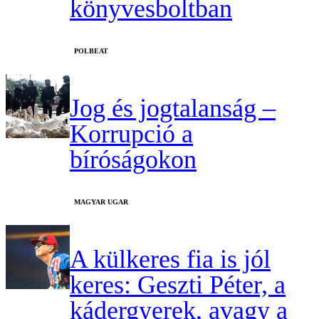
könyvesboltban
‎POLBEAT
Jog és jogtalanság –
Korrupció a
bíróságokon
MAGYAR UGAR
A külkeres fia is jól
keres: Geszti Péter, a
kádergyerek, avagy a