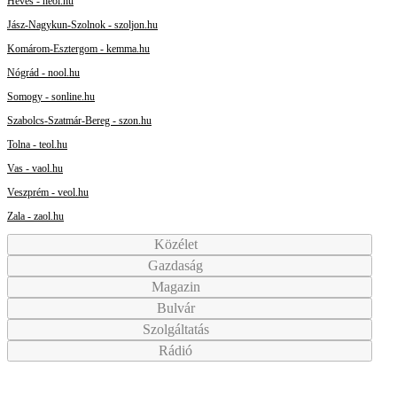
Heves - heol.hu
Jász-Nagykun-Szolnok - szoljon.hu
Komárom-Esztergom - kemma.hu
Nógrád - nool.hu
Somogy - sonline.hu
Szabolcs-Szatmár-Bereg - szon.hu
Tolna - teol.hu
Vas - vaol.hu
Veszprém - veol.hu
Zala - zaol.hu
Közélet
Gazdaság
Magazin
Bulvár
Szolgáltatás
Rádió