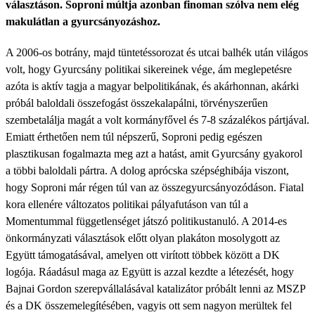
választáson. Soproni múltja azonban finoman szólva nem elég
makulátlan a gyurcsányozáshoz.
A 2006-os botrány, majd tüntetéssorozat és utcai balhék után világos
volt, hogy Gyurcsány politikai sikereinek vége, ám meglepetésre
azóta is aktív tagja a magyar belpolitikának, és akárhonnan, akárki
próbál baloldali összefogást összekalapálni, törvényszerűen
szembetalálja magát a volt kormányfővel és 7-8 százalékos pártjával.
Emiatt érthetően nem túl népszerű, Soproni pedig egészen
plasztikusan fogalmazta meg azt a hatást, amit Gyurcsány gyakorol
a többi baloldali pártra. A dolog aprócska szépséghibája viszont,
hogy Soproni már régen túl van az összegyurcsányozódáson. Fiatal
kora ellenére változatos politikai pályafutáson van túl a
Momentummal függetlenséget játszó politikustanuló. A 2014-es
önkormányzati választások előtt olyan plakáton mosolygott az
Együtt támogatásával, amelyen ott virított többek között a DK
logója. Ráadásul maga az Együtt is azzal kezdte a létezését, hogy
Bajnai Gordon szerepvállalásával katalizátor próbált lenni az MSZP
és a DK összemelegítésében, vagyis ott sem nagyon merültek fel