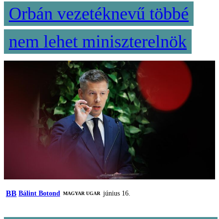
Orbán vezetéknevű többé
nem lehet miniszterelnök
BB
Bálint Botond
június 16.
MAGYAR UGAR