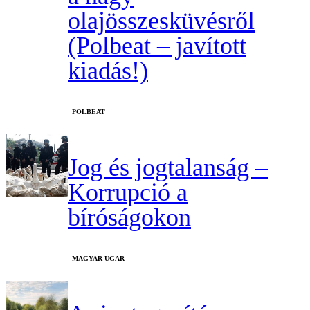
olajösszesküvésről
(Polbeat – javított
kiadás!)
‎POLBEAT
Jog és jogtalanság –
Korrupció a
bíróságokon
MAGYAR UGAR