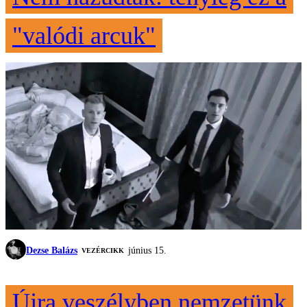
"valódi arcuk"
Dezse Balázs
június 15.
VEZÉRCIKK
Újra veszélyben nemzetünk