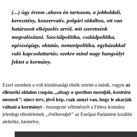
(...) úgy érzem ,ahova én tartozom, a jobboldali,
keresztény, konzervatív, polgári oldalhoz, ott van
határozott elképzelés arról, mit szeretnénk
megvalósítani. Szociálpolitika, családpolitika,
egészségügy, oktatás, nemzetpolitika, egyházakkal
való kapcsolattartás; ezekre mind nagy hangsúlyt
fektet a kormány.
Ezzel szemben a volt köztársasági elnök szerint a másik, vagyis
az
ellenzéki oldalon csupán,
„ahogy a sportban mondják, kontrára
mennek”
: nincs terv, jövő kép, csak annyi van, hogy le akarják
váltani a kormányt
- összegezte véleményét a Fidesz kormány
jelenlegi ellenfeleinek
„értékrendjét”
az Európai Parlament korábbi
alelnöke, kiemelve,