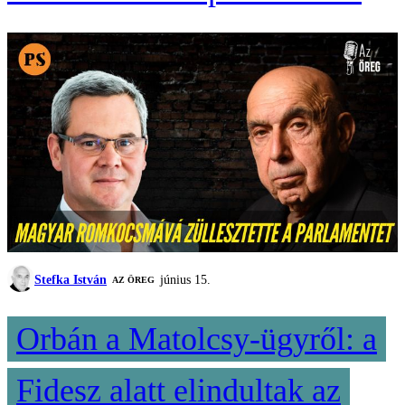
Stefka István
június 15.
AZ ÖREG
Orbán a Matolcsy-ügyről: a
Fidesz alatt elindultak az