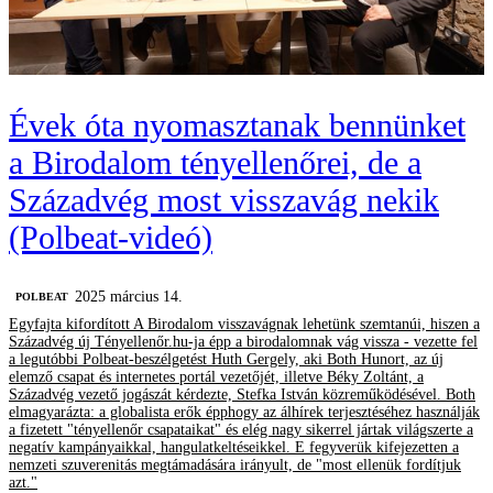
Évek óta nyomasztanak bennünket
a Birodalom tényellenőrei, de a
Századvég most visszavág nekik
(Polbeat-videó)
2025 március 14.
‎POLBEAT
Egyfajta kifordított A Birodalom visszavágnak lehetünk szemtanúi, hiszen a
Századvég új Tényellenőr.hu-ja épp a birodalomnak vág vissza - vezette fel
a legutóbbi Polbeat-beszélgetést Huth Gergely, aki Both Hunort, az új
elemző csapat és internetes portál vezetőjét, illetve Béky Zoltánt, a
Századvég vezető jogászát kérdezte, Stefka István közreműködésével. Both
elmagyarázta: a globalista erők épphogy az álhírek terjesztéséhez használják
a fizetett "tényellenőr csapataikat" és elég nagy sikerrel jártak világszerte a
negatív kampányaikkal, hangulatkeltéseikkel. E fegyverük kifejezetten a
nemzeti szuverenitás megtámadására irányult, de "most ellenük fordítjuk
azt."