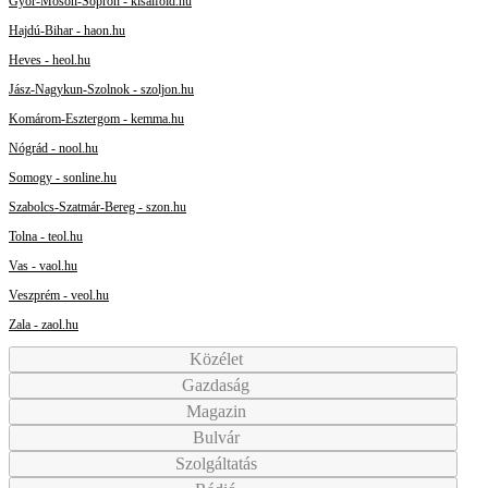
Győr-Moson-Sopron - kisalfold.hu
Hajdú-Bihar - haon.hu
Heves - heol.hu
Jász-Nagykun-Szolnok - szoljon.hu
Komárom-Esztergom - kemma.hu
Nógrád - nool.hu
Somogy - sonline.hu
Szabolcs-Szatmár-Bereg - szon.hu
Tolna - teol.hu
Vas - vaol.hu
Veszprém - veol.hu
Zala - zaol.hu
Közélet
Gazdaság
Magazin
Bulvár
Szolgáltatás