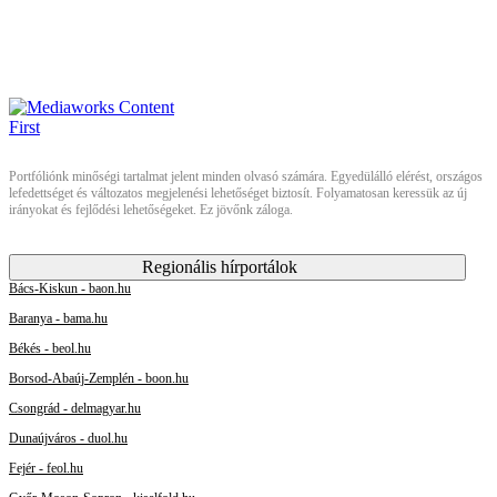
Portfóliónk minőségi tartalmat jelent minden olvasó számára. Egyedülálló elérést, országos
lefedettséget és változatos megjelenési lehetőséget biztosít. Folyamatosan keressük az új
irányokat és fejlődési lehetőségeket. Ez jövőnk záloga.
Regionális hírportálok
Bács-Kiskun - baon.hu
Baranya - bama.hu
Békés - beol.hu
Borsod-Abaúj-Zemplén - boon.hu
Csongrád - delmagyar.hu
Dunaújváros - duol.hu
Fejér - feol.hu