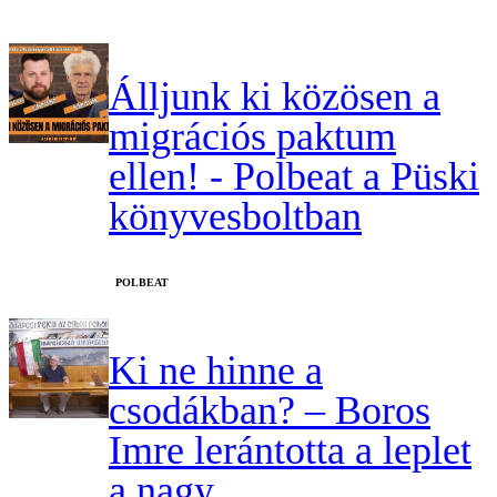
Álljunk ki közösen a
migrációs paktum
ellen! - Polbeat a Püski
könyvesboltban
‎POLBEAT
Ki ne hinne a
csodákban? – Boros
Imre lerántotta a leplet
a nagy