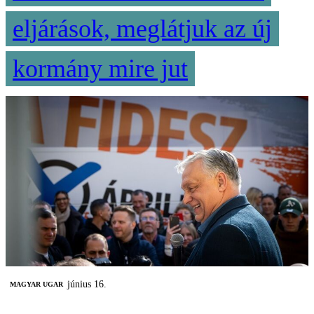
eljárások, meglátjuk az új
kormány mire jut
június 16.
MAGYAR UGAR