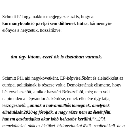
Schmitt Pál ugyanakkor megjegyezte azt is, hogy
a
kormánykoalíció pártjai sem dőlhenek hátra
, bármennyire
előnyös a helyzetük, hozzáfűzve:
ám úgy látom, ezzel ők is tisztában vannak.
Schmitt Pál, aki nagykövetként, EP-képviselőként és alelnökként az
európai politikának is részese volt a Demokratának elismerte, hogy
hét évvel ezelőtt, amikor hazatért Brüsszelből, még nem volt
napirenden a népvándorlás kérdése, ennek ellenére úgy látja,
leszögezhető:
„annak a hatvanmilliós tömegnek, amelynek
elindulását 2020-ig jósolják, a nagy része nem az életét félti,
hanem gazdaságilag akar jobb helyzetbe kerülni.”(...)
"A
menekülteket, akik az életüket, biztonságukat féltik, segíteni kell, de a