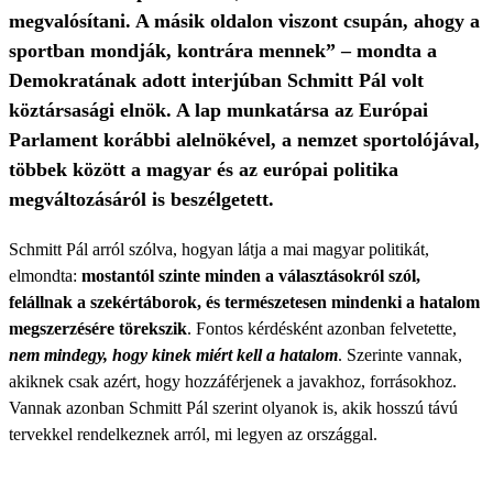
megvalósítani. A másik oldalon viszont csupán, ahogy a
sportban mondják, kontrára mennek” – mondta a
Demokratának adott interjúban Schmitt Pál volt
köztársasági elnök. A lap munkatársa az Európai
Parlament korábbi alelnökével, a nemzet sportolójával,
többek között a magyar és az európai politika
megváltozásáról is beszélgetett.
Schmitt Pál arról szólva, hogyan látja a mai magyar politikát,
elmondta:
mostantól szinte minden a választásokról szól,
felállnak a szekértáborok, és természetesen mindenki a hatalom
megszerzésére törekszik
. Fontos kérdésként azonban felvetette,
nem mindegy, hogy kinek miért kell a hatalom
. Szerinte vannak,
akiknek csak azért, hogy hozzáférjenek a javakhoz, forrásokhoz.
Vannak azonban Schmitt Pál szerint olyanok is, akik hosszú távú
tervekkel rendelkeznek arról, mi legyen az országgal.