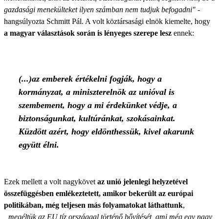
gazdasági menekülteket ilyen számban nem tudjuk befogadni"
-
hangsúlyozta Schmitt Pál. A volt köztársasági elnök kiemelte, hogy
a magyar választások során is lényeges szerepe lesz
ennek:
(...)az emberek értékelni fogják, hogy a
kormányzat, a miniszterelnök az unióval is
szembement, hogy a mi érdekünket védje, a
biztonságunkat, kultúránkat, szokásainkat.
Küzdött azért, hogy eldönthessük, kivel akarunk
együtt élni.
Ezek mellett a volt nagykövet
az unió jelenlegi helyzetével
összefüggésben emlékeztetett, amikor bekerült az európai
politikában, még teljesen más folyamatokat láthattunk
,
„megéltük az EU tíz országgal történő bővítését, ami még egy nagy