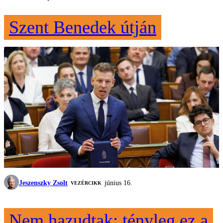
Szent Benedek útján
Jeszenszky Zsolt
június 16.
VEZÉRCIKK
Nem hazudtak: tényleg ez a