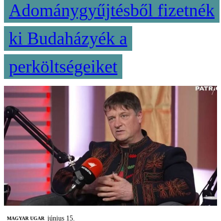
Adománygyűjtésből fizetnék
ki Budaházyék a
perköltségeiket
június 15.
MAGYAR UGAR