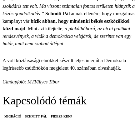
szolidáris tett volt. Ma viszont számtalan fontos területen hiányzik a
közös gondolkodás.”
Schmitt Pál
annak ellenére, hogy mozgalmas
kampányt vár
bízik abban, hogy mindenki békés eszközökkel
küzd majd
. Mint azt kifejtette,
a plakátháború, az utcai politikai
rendezvények, a viták a demokrácia velejárói, de szerinte van egy
határ, amit nem szabad átlépni
.
A volt köztársasági elnökkel készült teljes interjút a Demokrata
legfrissebb csütörtökön megjelent 40. számában olvashatják.
Címlapfotó: MTI/Illyés Tibor
Kapcsolódó témák
MIGRÁCIÓ
SCHMITT PÁL
FIDESZ-KDNP