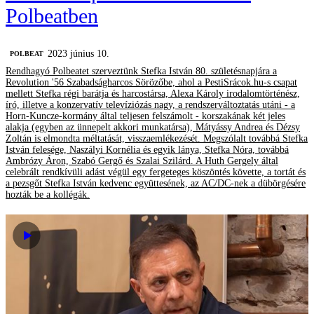
Polbeatben
2023 június 10.
‎POLBEAT
Rendhagyó Polbeatet szerveztünk Stefka István 80. születésnapjára a
Revolution '56 Szabadságharcos Sörözőbe, ahol a PestiSrácok.hu-s csapat
mellett Stefka régi barátja és harcostársa, Alexa Károly irodalomtörténész,
író, illetve a konzervatív televíziózás nagy, a rendszerváltoztatás utáni - a
Horn-Kuncze-kormány által teljesen felszámolt - korszakának két jeles
alakja (egyben az ünnepelt akkori munkatársa), Mátyássy Andrea és Dézsy
Zoltán is elmondta méltatását, visszaemlékezését. Megszólalt továbbá Stefka
István felesége, Naszályi Kornélia és egyik lánya, Stefka Nóra, továbbá
Ambrózy Áron, Szabó Gergő és Szalai Szilárd. A Huth Gergely által
celebrált rendkívüli adást végül egy fergeteges köszöntés követte, a tortát és
a pezsgőt Stefka István kedvenc együttesének, az AC/DC-nek a dübörgésére
hozták be a kollégák.