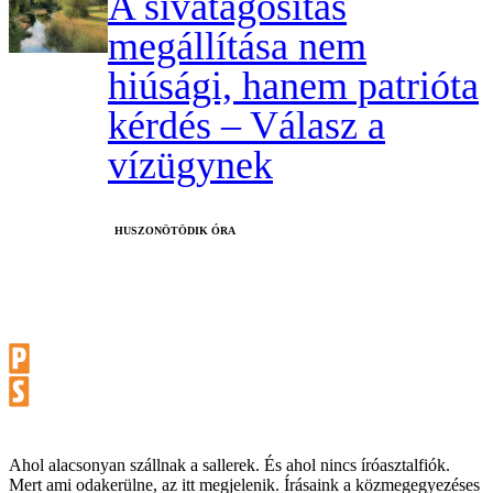
A sivatagosítás
megállítása nem
hiúsági, hanem patrióta
kérdés – Válasz a
vízügynek
HUSZONÖTÖDIK ÓRA
Ahol alacsonyan szállnak a sallerek. És ahol nincs íróasztalfiók.
Mert ami odakerülne, az itt megjelenik. Írásaink a közmegegyezéses