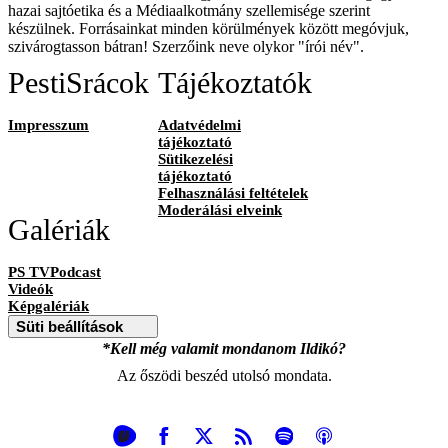
hazai sajtóetika és a Médiaalkotmány szellemisége szerint
készülnek. Forrásainkat minden körülmények között megóvjuk,
szivárogtasson bátran! Szerzőink neve olykor "írói név".
PestiSrácok
Tájékoztatók
Impresszum
Adatvédelmi
tájékoztató
Sütikezelési
tájékoztató
Felhasználási feltételek
Moderálási elveink
Galériák
PS TVPodcast
Videók
Képgalériák
Süti beállítások
*Kell még valamit mondanom Ildikó?
Az őszödi beszéd utolsó mondata.