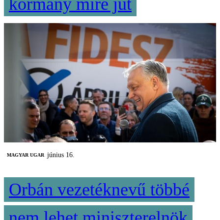
kormány mire jut
június 16.
MAGYAR UGAR
Orbán vezetéknevű többé
nem lehet miniszterelnök