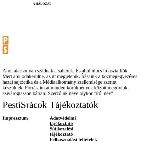
A HÁLÓZAT
Ahol alacsonyan szállnak a sallerek. És ahol nincs íróasztalfiók.
Mert ami odakerülne, az itt megjelenik. Írásaink a közmegegyezéses
hazai sajtóetika és a Médiaalkotmány szellemisége szerint
készülnek. Forrásainkat minden körülmények között megóvjuk,
szivárogtasson bátran! Szerzőink neve olykor "írói név".
PestiSrácok
Tájékoztatók
Impresszum
Adatvédelmi
tájékoztató
Sütikezelési
tájékoztató
Felhasználási feltételek