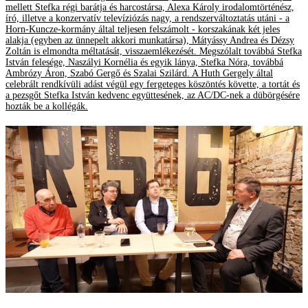
mellett Stefka régi barátja és harcostársa, Alexa Károly irodalomtörténész,
író, illetve a konzervatív televíziózás nagy, a rendszerváltoztatás utáni - a
Horn-Kuncze-kormány által teljesen felszámolt - korszakának két jeles
alakja (egyben az ünnepelt akkori munkatársa), Mátyássy Andrea és Dézsy
Zoltán is elmondta méltatását, visszaemlékezését. Megszólalt továbbá Stefka
István felesége, Naszályi Kornélia és egyik lánya, Stefka Nóra, továbbá
Ambrózy Áron, Szabó Gergő és Szalai Szilárd. A Huth Gergely által
celebrált rendkívüli adást végül egy fergeteges köszöntés követte, a tortát és
a pezsgőt Stefka István kedvenc együttesének, az AC/DC-nek a dübörgésére
hozták be a kollégák.