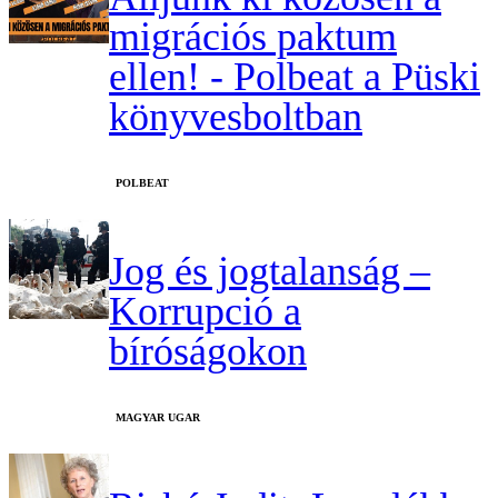
migrációs paktum
ellen! - Polbeat a Püski
könyvesboltban
‎POLBEAT
Jog és jogtalanság –
Korrupció a
bíróságokon
MAGYAR UGAR