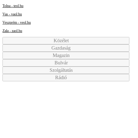
Tolna - teol.hu
Vas - vaol.hu
Veszprém - veol.hu
Zala - zaol.hu
Közélet
Gazdaság
Magazin
Bulvár
Szolgáltatás
Rádió