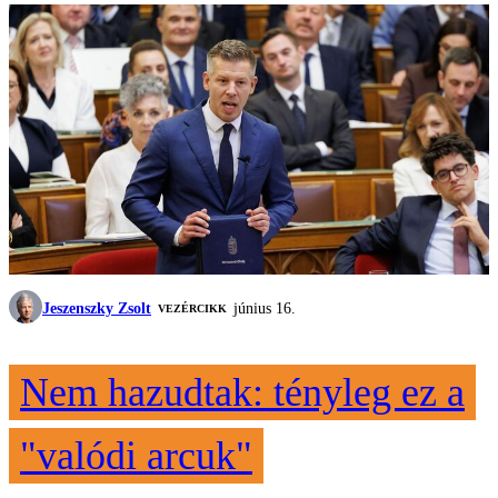
Jeszenszky Zsolt
június 16.
VEZÉRCIKK
Nem hazudtak: tényleg ez a
"valódi arcuk"