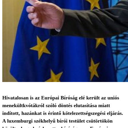
Hivatalosan is az Európai Bíróság elé került az uniós
menekültkvótákról szóló döntés elutasítása miatt
indított, hazánkat is érintő kötelezettségszegési eljárás.
A luxemburgi székhelyű bírói testület csütörtökön