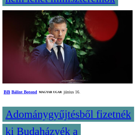
BB
Bálint Botond
június 16.
MAGYAR UGAR
Adománygyűjtésből fizetnék
ki Budaházyék a