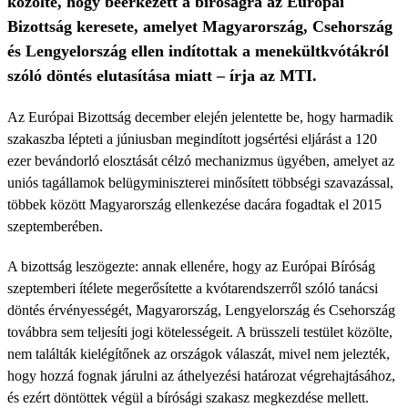
közölte, hogy beérkezett a bíróságra az Európai
Bizottság keresete, amelyet Magyarország, Csehország
és Lengyelország ellen indítottak a menekültkvótákról
szóló döntés elutasítása miatt – írja az MTI.
Az Európai Bizottság december elején jelentette be, hogy harmadik
szakaszba lépteti a júniusban megindított jogsértési eljárást a 120
ezer bevándorló elosztását célzó mechanizmus ügyében, amelyet az
uniós tagállamok belügyminiszterei minősített többségi szavazással,
többek között Magyarország ellenkezése dacára fogadtak el 2015
szeptemberében.
A bizottság leszögezte: annak ellenére, hogy az Európai Bíróság
szeptemberi ítélete megerősítette a kvótarendszerről szóló tanácsi
döntés érvényességét, Magyarország, Lengyelország és Csehország
továbbra sem teljesíti jogi kötelességeit. A brüsszeli testület közölte,
nem találták kielégítőnek az országok válaszát, mivel nem jelezték,
hogy hozzá fognak járulni az áthelyezési határozat végrehajtásához,
és ezért döntöttek végül a bírósági szakasz megkezdése mellett.