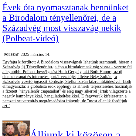
Évek óta nyomasztanak bennünket
a Birodalom tényellenőrei, de a
Századvég most visszavág nekik
(Polbeat-videó)
2025 március 14.
‎POLBEAT
Egyfajta kifordított A Birodalom visszavágnak lehetünk szemtanúi, hiszen a
Századvég új Tényellenőr.hu-ja épp a birodalomnak vág vissza - vezette fel
a legutóbbi Polbeat-beszélgetést Huth Gergely, aki Both Hunort, az új
elemző csapat és internetes portál vezetőjét, illetve Béky Zoltánt, a
Századvég vezető jogászát kérdezte, Stefka István közreműködésével. Both
elmagyarázta: a globalista erők épphogy az álhírek terjesztéséhez használják
a fizetett "tényellenőr csapataikat" és elég nagy sikerrel jártak világszerte a
negatív kampányaikkal, hangulatkeltéseikkel. E fegyverük kifejezetten a
nemzeti szuverenitás megtámadására irányult, de "most ellenük fordítjuk
azt."
Álljunk ki közösen a