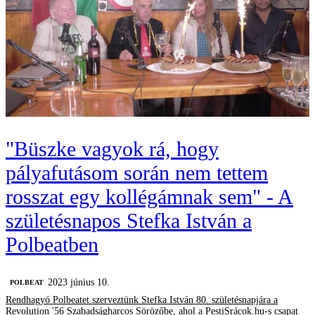
"Büszke vagyok rá, hogy
pályafutásom során nem tettem
rosszat egy kollégámnak sem" - A
születésnapos Stefka István a
Polbeatben
2023 június 10.
‎POLBEAT
Rendhagyó Polbeatet szerveztünk Stefka István 80. születésnapjára a
Revolution '56 Szabadságharcos Sörözőbe, ahol a PestiSrácok.hu-s csapat