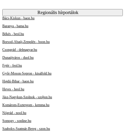
Regionális hírportálok
Bács-Kiskun - baon.hu
Baranya - bama.hu
Békés - beol.hu
Borsod-Abaúj-Zemplén - boon.hu
Csongrád - delmagyar.hu
Dunaújváros - duol.hu
Fejér - feol.hu
Győr-Moson-Sopron - kisalfold.hu
Hajdú-Bihar - haon.hu
Heves - heol.hu
Jász-Nagykun-Szolnok - szoljon.hu
Komárom-Esztergom - kemma.hu
Nógrád - nool.hu
Somogy - sonline.hu
Szabolcs-Szatmár-Bereg - szon.hu