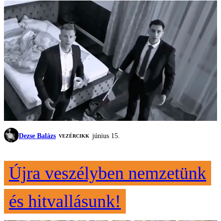
Dezse Balázs
június 15.
VEZÉRCIKK
Újra veszélyben nemzetünk
és hitvallásunk!