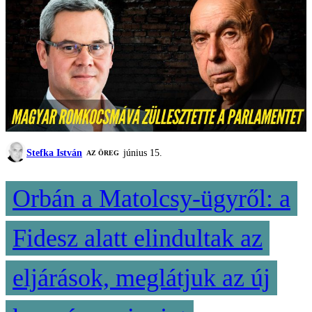
Stefka István
június 15.
AZ ÖREG
Orbán a Matolcsy-ügyről: a
Fidesz alatt elindultak az
eljárások, meglátjuk az új