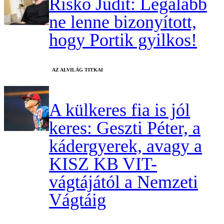
Riskó Judit: Legalább
ne lenne bizonyított,
hogy Portik gyilkos!
AZ ALVILÁG TITKAI
A külkeres fia is jól
keres: Geszti Péter, a
kádergyerek, avagy a
KISZ KB VIT-
vágtájától a Nemzeti
Vágtáig