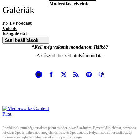
Moderálási elveink
Galériák
PS TVPodcast
Videók
Képgalériák
Süti beállítások
*Kell még valamit mondanom Ildikó?
Az őszödi beszéd utolsó mondata.
Portfóliónk minőségi tartalmat jelent minden olvasó számára. Egyedülálló elérést, országos
lefedettséget és változatos megjelenési lehetőséget biztosít. Folyamatosan keressük az új
irányokat és fejlődési lehetőségeket. Ez jövőnk záloga.