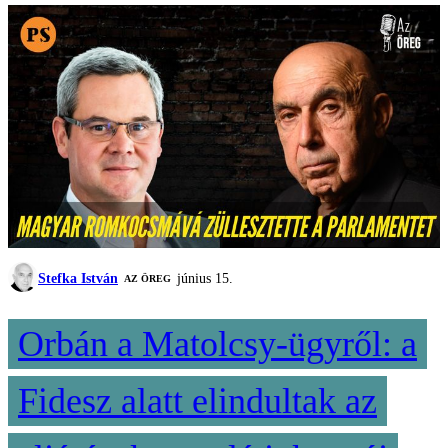
Stefka István
június 15.
AZ ÖREG
Orbán a Matolcsy-ügyről: a
Fidesz alatt elindultak az