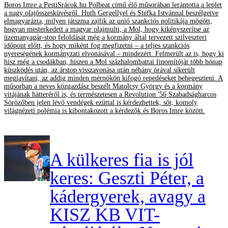
Boros Imre a PestiSrácok.hu Polbeat című élő műsorában lerántotta a leplet
a nagy olajösszesküvésről. Huth Gergellyel és Stefka Istvánnal beszélgetve
elmagyarázta, milyen játszma zajlik az unió szankciós politikája mögött,
hogyan mesterkedett a magyar olajmulti, a Mol, hogy kikényszerítse az
üzemanyagár-stop feloldását még a kormány által tervezett szilveszteri
időpont előtt, és hogy miként fog megfizetni – a teljes szankciós
nyereségének kormányzati elvonásával – mindezért. Felmerült az is, hogy ki
hisz még a csodákban, hiszen a Mol százhalombattai finomítóját több hónap
küszködés után, az árstop visszavonása után néhány órával sikerült
megjavítani, az addig minden mérnökön kifogó repedéseket behegeszteni. A
műsorban a neves közgazdász beszélt Matolcsy György és a kormány
vitájának hátteréről is, és természetesen a Revolution '56 Szabadságharcos
Sörözőben jelen lévő vendégek ezúttal is kérdezhettek, sőt, komoly
világnézeti polémia is kibontakozott a kérdezők és Boros Imre között.
A külkeres fia is jól
keres: Geszti Péter, a
kádergyerek, avagy a
KISZ KB VIT-