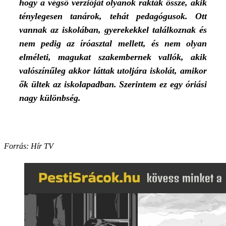
hogy a végső verzióját olyanok rakták össze, akik
ténylegesen tanárok, tehát pedagógusok. Ott
vannak az iskolában, gyerekekkel találkoznak és
nem pedig az íróasztal mellett, és nem olyan
elméleti, magukat szakembernek vallók, akik
valószínűleg akkor láttak utoljára iskolát, amikor
ők ültek az iskolapadban. Szerintem ez egy óriási
nagy különbség.
Forrás: Hír TV