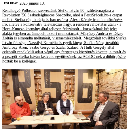
2023 június 10.
‎POLBEAT
Rendhagyó Polbeatet szerveztünk Stefka István 80. születésnapjára a
Revolution '56 Szabadságharcos Sörözőbe, ahol a PestiSrácok.hu-s csapat
mellett Stefka régi barátja és harcostársa, Alexa Károly irodalomtörténész,
író, illetve a konzervatív televíziózás nagy, a rendszerváltoztatás utáni - a
Horn-Kuncze-kormány által teljesen felszámolt - korszakának két jeles
alakja (egyben az ünnepelt akkori munkatársa), Mátyássy Andrea és Dézsy
Zoltán is elmondta méltatását, visszaemlékezését. Megszólalt továbbá Stefka
István felesége, Naszályi Kornélia és egyik lánya, Stefka Nóra, továbbá
Ambrózy Áron, Szabó Gergő és Szalai Szilárd. A Huth Gergely által
celebrált rendkívüli adást végül egy fergeteges köszöntés követte, a tortát és
a pezsgőt Stefka István kedvenc együttesének, az AC/DC-nek a dübörgésére
hozták be a kollégák.