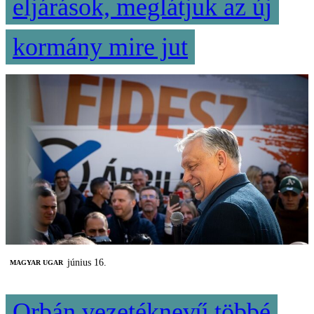
eljárások, meglátjuk az új
kormány mire jut
június 16.
MAGYAR UGAR
Orbán vezetéknevű többé