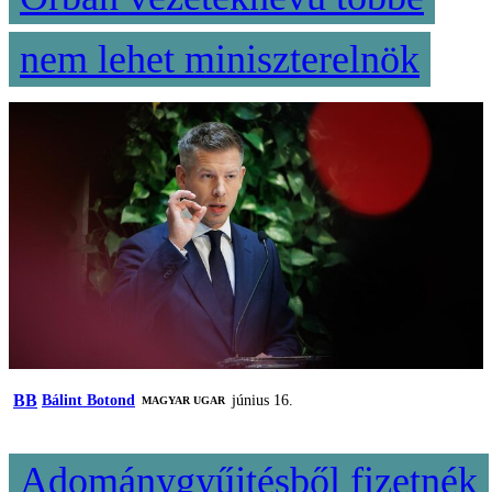
nem lehet miniszterelnök
BB
Bálint Botond
június 16.
MAGYAR UGAR
Adománygyűjtésből fizetnék