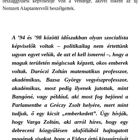
országgyűlési képviselője volt a vendége, akivel főként az új
Nemzeti Alaptantervről beszélgettek.
A ’94 és ’98 közötti időszakban olyan szocialista
képviselők voltak – politikailag nem értettünk
ugyan egyet velük, de azt el kell ismerni –, hogy a
maguk területén mégiscsak képzett, okos emberek
voltak. Daróczi Zoltán matematikus professzor,
akadémikus, Bazsa György vegyészprofesszor,
akadémikus, most pedig ilyenek jutottak, mint
Bangóné, vagy például, aki most fog bejönni a
Parlamentbe a Gréczy Zsolt helyére, mert mint
tudjuk, ő egy kicsit „emberkedett”. Úgy hívják,
hogy Varga Zoltán, aki arról híres, hogy egy
debreceni közgyűlésen alufóliából hajtogatott
magának sisakot, hogy a Fidesz ártó kisugárzását