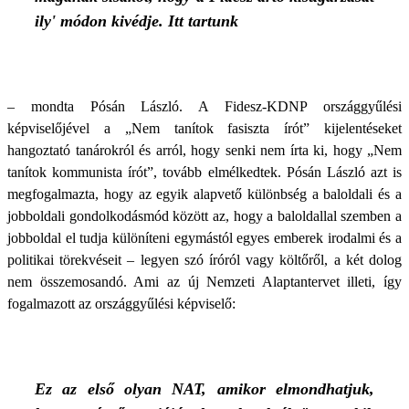
ily' módon kivédje. Itt tartunk
– mondta Pósán László. A Fidesz-KDNP országgyűlési
képviselőjével a „Nem tanítok fasiszta írót” kijelentéseket
hangoztató tanárokról és arról, hogy senki nem írta ki, hogy „Nem
tanítok kommunista írót”, tovább elmélkedtek. Pósán László azt is
megfogalmazta, hogy az egyik alapvető különbség a baloldali és a
jobboldali gondolkodásmód között az, hogy a baloldallal szemben a
jobboldal el tudja különíteni egymástól egyes emberek irodalmi és a
politikai törekvéseit – legyen szó íróról vagy költőről, a két dolog
nem összemosandó. Ami az új Nemzeti Alaptantervet illeti, így
fogalmazott az országgyűlési képviselő:
Ez az első olyan NAT, amikor elmondhatjuk,