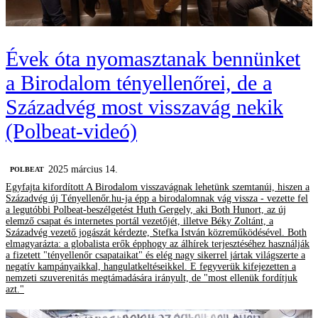
Évek óta nyomasztanak bennünket
a Birodalom tényellenőrei, de a
Századvég most visszavág nekik
(Polbeat-videó)
2025 március 14.
‎POLBEAT
Egyfajta kifordított A Birodalom visszavágnak lehetünk szemtanúi, hiszen a
Századvég új Tényellenőr.hu-ja épp a birodalomnak vág vissza - vezette fel
a legutóbbi Polbeat-beszélgetést Huth Gergely, aki Both Hunort, az új
elemző csapat és internetes portál vezetőjét, illetve Béky Zoltánt, a
Századvég vezető jogászát kérdezte, Stefka István közreműködésével. Both
elmagyarázta: a globalista erők épphogy az álhírek terjesztéséhez használják
a fizetett "tényellenőr csapataikat" és elég nagy sikerrel jártak világszerte a
negatív kampányaikkal, hangulatkeltéseikkel. E fegyverük kifejezetten a
nemzeti szuverenitás megtámadására irányult, de "most ellenük fordítjuk
azt."