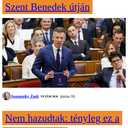
Szent Benedek útján
Jeszenszky Zsolt
június 16.
VEZÉRCIKK
Nem hazudtak: tényleg ez a