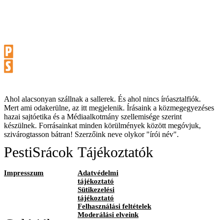
Ahol alacsonyan szállnak a sallerek. És ahol nincs íróasztalfiók.
Mert ami odakerülne, az itt megjelenik. Írásaink a közmegegyezéses
hazai sajtóetika és a Médiaalkotmány szellemisége szerint
készülnek. Forrásainkat minden körülmények között megóvjuk,
szivárogtasson bátran! Szerzőink neve olykor "írói név".
PestiSrácok
Tájékoztatók
Impresszum
Adatvédelmi
tájékoztató
Sütikezelési
tájékoztató
Felhasználási feltételek
Moderálási elveink