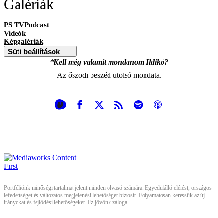
Galériák
PS TVPodcast
Videók
Képgalériák
Süti beállítások
*Kell még valamit mondanom Ildikó?
Az őszödi beszéd utolsó mondata.
Portfóliónk minőségi tartalmat jelent minden olvasó számára. Egyedülálló elérést, országos
lefedettséget és változatos megjelenési lehetőséget biztosít. Folyamatosan keressük az új
irányokat és fejlődési lehetőségeket. Ez jövőnk záloga.