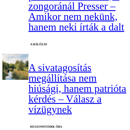
zongoránál Presser –
Amikor nem nekünk,
hanem neki írták a dalt
A HÁLÓZAT
A sivatagosítás
megállítása nem
hiúsági, hanem patrióta
kérdés – Válasz a
vízügynek
HUSZONÖTÖDIK ÓRA