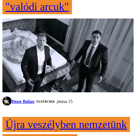
"valódi arcuk"
Dezse Balázs
június 15.
VEZÉRCIKK
Újra veszélyben nemzetünk