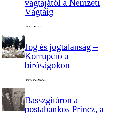
vágtájától a Nemzeti
Vágtáig
A HÁLÓZAT
Jog és jogtalanság –
Korrupció a
bíróságokon
MAGYAR UGAR
Basszgitáron a
postabankos Princz, a