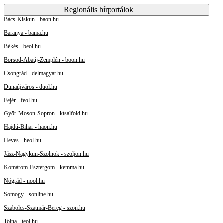
Regionális hírportálok
Bács-Kiskun - baon.hu
Baranya - bama.hu
Békés - beol.hu
Borsod-Abaúj-Zemplén - boon.hu
Csongrád - delmagyar.hu
Dunaújváros - duol.hu
Fejér - feol.hu
Győr-Moson-Sopron - kisalfold.hu
Hajdú-Bihar - haon.hu
Heves - heol.hu
Jász-Nagykun-Szolnok - szoljon.hu
Komárom-Esztergom - kemma.hu
Nógrád - nool.hu
Somogy - sonline.hu
Szabolcs-Szatmár-Bereg - szon.hu
Tolna - teol.hu