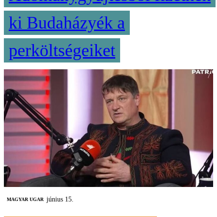
ki Budaházyék a
perköltségeiket
június 15.
MAGYAR UGAR