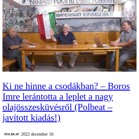
Ki ne hinne a csodákban? – Boros
Imre lerántotta a leplet a nagy
olajösszesküvésről (Polbeat –
javított kiadás!)
2022 december 10.
‎POLBEAT