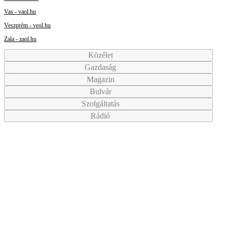
Vas - vaol.hu
Veszprém - veol.hu
Zala - zaol.hu
Közélet
Gazdaság
Magazin
Bulvár
Szolgáltatás
Rádió