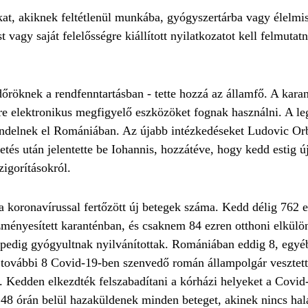
at, akiknek feltétlenül munkába, gyógyszertárba vagy élelmis
 vagy saját felelősségre kiállított nyilatkozatot kell felmutat
dőröknek a rendfenntartásban - tette hozzá az államfő. A kara
sére elektronikus megfigyelő eszközöket fognak használni. A le
t rendelnek el Romániában. Az újabb intézkedéseket Ludovic Or
tetés után jelentette be Iohannis, hozzátéve, hogy kedd estig ú
zigorításokról.
koronavírussal fertőzött új betegek száma. Kedd délig 762 e
zményesített karanténban, és csaknem 84 ezren otthoni elkülö
et pedig gyógyultnak nyilvánítottak. Romániában eddig 8, egy
n további 8 Covid-19-ben szenvedő román állampolgár vesztett
k. Kedden elkezdték felszabadítani a kórházi helyeket a Covi
 48 órán belül hazaküldenek minden beteget, akinek nincs hal