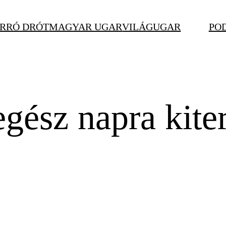
RRÓ DRÓT
MAGYAR UGAR
VILÁGUGAR
PO
ész napra kiterj