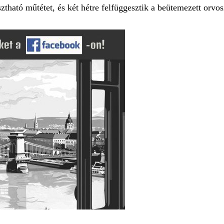
tható műtétet, és két hétre felfüggesztik a beütemezett orvosi