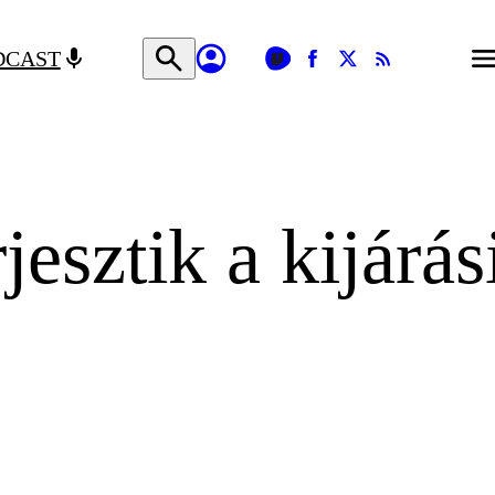
DCAST
esztik a kijárás