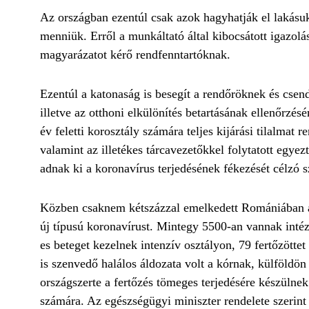
Az országban ezentúl csak azok hagyhatják el lakásuk
menniük. Erről a munkáltató által kibocsátott igazolást
magyarázatot kérő rendfenntartóknak.
Ezentúl a katonaság is besegít a rendőröknek és csen
illetve az otthoni elkülönítés betartásának ellenőrzé
év feletti korosztály számára teljes kijárási tilalma
valamint az illetékes tárcavezetőkkel folytatott egyez
adnak ki a koronavírus terjedésének fékezését célzó s
Közben csaknem kétszázzal emelkedett Romániában a 
új típusú koronavírust. Mintegy 5500-an vannak inté
es beteget kezelnek intenzív osztályon, 79 fertőzött
is szenvedő halálos áldozata volt a kórnak, külföldö
országszerte a fertőzés tömeges terjedésére készülne
számára. Az egészségügyi miniszter rendelete szerint