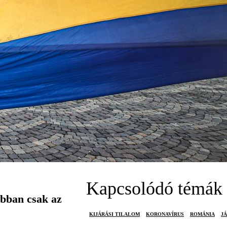
Kapcsolódó témák
ábban csak az
KIJÁRÁSI TILALOM
KORONAVÍRUS
ROMÁNIA
J