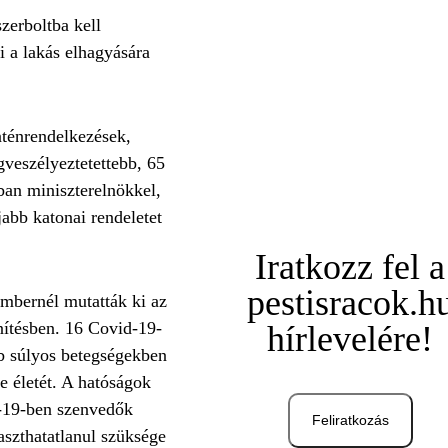
zerboltba kell
ni a lakás elhagyására
nténrendelkezések,
gveszélyeztetettebb, 65
ban miniszterelnökkel,
jabb katonai rendeletet
Iratkozz fel a
pestisracok.h
mbernél mutatták ki az
nítésben. 16 Covid-19-
hírlevelére!
éb súlyos betegségekben
e életét. A hatóságok
d-19-ben szenvedők
Feliratkozás
aszthatatlanul szüksége