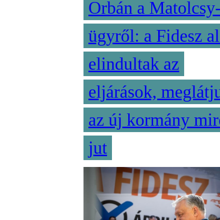
Orbán a Matolcsy
ügyről: a Fidesz al
elindultak az
eljárások, meglátj
az új kormány mir
jut