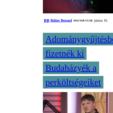
BB
Bálint Botond
június 16.
MAGYAR UGAR
Adománygyűjtésb
fizetnék ki
Budaházyék a
perköltségeiket