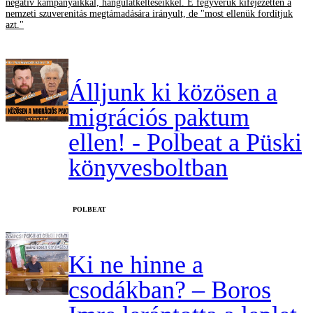
negatív kampányaikkal, hangulatkeltéseikkel. E fegyverük kifejezetten a
nemzeti szuverenitás megtámadására irányult, de "most ellenük fordítjuk
azt."
Álljunk ki közösen a
migrációs paktum
ellen! - Polbeat a Püski
könyvesboltban
‎POLBEAT
Ki ne hinne a
csodákban? – Boros