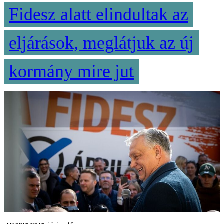
Fidesz alatt elindultak az
eljárások, meglátjuk az új
kormány mire jut