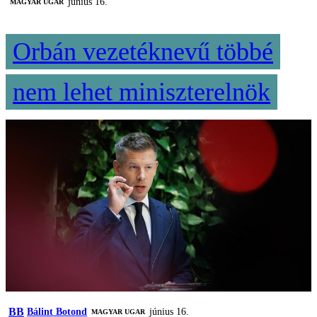
június 16.
MAGYAR UGAR
Orbán vezetéknevű többé
nem lehet miniszterelnök
BB
Bálint Botond
június 16.
MAGYAR UGAR