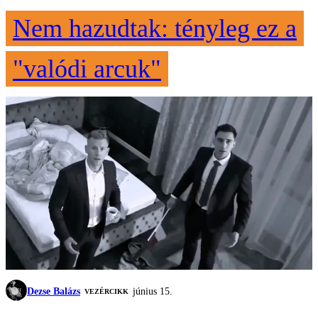
Nem hazudtak: tényleg ez a
"valódi arcuk"
Dezse Balázs
június 15.
VEZÉRCIKK