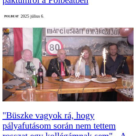
2025 július 6.
‎POLBEAT
"Büszke vagyok rá, hogy
pályafutásom során nem tettem
rosszat egy kollégámnak sem" - A