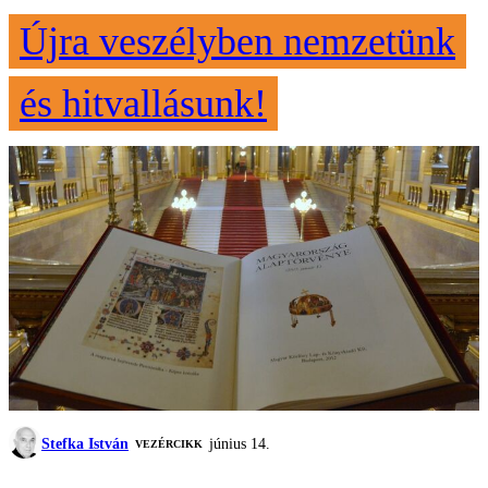
Újra veszélyben nemzetünk
és hitvallásunk!
Stefka István
június 14.
VEZÉRCIKK