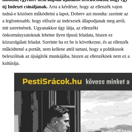
új Indexet csináljanak.
Arra a kérdésre, hogy az ellenzék vajon
tudná-e közösen működtetni a lapot, Dobrev azt mondta: szerinte az
a legfontosabb, hogy először az indexesek állapodjanak meg arról,
mit szeretnének. Ugyanakkor úgy látja, az ellenzéki
önkormányzatoknak lehetne ilyen típusú feladata, hiszen ez
közszolgálati feladat. Szerinte ha ez be is következne, és az ellenzék
működtetné a portált, nem kellene attól tartani, hogy a politikusok
beleszólnak az újságírók munkájába, hiszen az ellenzéknek nem ez a
kultúrája.