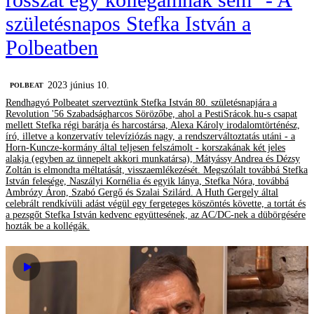
születésnapos Stefka István a
Polbeatben
2023 június 10.
‎POLBEAT
Rendhagyó Polbeatet szerveztünk Stefka István 80. születésnapjára a
Revolution '56 Szabadságharcos Sörözőbe, ahol a PestiSrácok.hu-s csapat
mellett Stefka régi barátja és harcostársa, Alexa Károly irodalomtörténész,
író, illetve a konzervatív televíziózás nagy, a rendszerváltoztatás utáni - a
Horn-Kuncze-kormány által teljesen felszámolt - korszakának két jeles
alakja (egyben az ünnepelt akkori munkatársa), Mátyássy Andrea és Dézsy
Zoltán is elmondta méltatását, visszaemlékezését. Megszólalt továbbá Stefka
István felesége, Naszályi Kornélia és egyik lánya, Stefka Nóra, továbbá
Ambrózy Áron, Szabó Gergő és Szalai Szilárd. A Huth Gergely által
celebrált rendkívüli adást végül egy fergeteges köszöntés követte, a tortát és
a pezsgőt Stefka István kedvenc együttesének, az AC/DC-nek a dübörgésére
hozták be a kollégák.