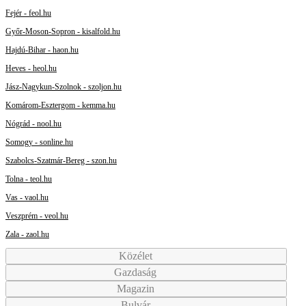
Fejér - feol.hu
Győr-Moson-Sopron - kisalfold.hu
Hajdú-Bihar - haon.hu
Heves - heol.hu
Jász-Nagykun-Szolnok - szoljon.hu
Komárom-Esztergom - kemma.hu
Nógrád - nool.hu
Somogy - sonline.hu
Szabolcs-Szatmár-Bereg - szon.hu
Tolna - teol.hu
Vas - vaol.hu
Veszprém - veol.hu
Zala - zaol.hu
Közélet
Gazdaság
Magazin
Bulvár