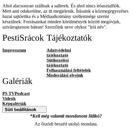
Ahol alacsonyan szállnak a sallerek. És ahol nincs íróasztalfiók.
Mert ami odakerülne, az itt megjelenik. Írásaink a közmegegyezéses
hazai sajtóetika és a Médiaalkotmány szellemisége szerint
készülnek. Forrásainkat minden körülmények között megóvjuk,
szivárogtasson bátran! Szerzőink neve olykor "írói név".
PestiSrácok
Tájékoztatók
Impresszum
Adatvédelmi
tájékoztató
Sütikezelési
tájékoztató
Felhasználási feltételek
Moderálási elveink
Galériák
PS TVPodcast
Videók
Képgalériák
Süti beállítások
*Kell még valamit mondanom Ildikó?
Az őszödi beszéd utolsó mondata.