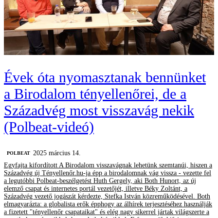
Évek óta nyomasztanak bennünket
a Birodalom tényellenőrei, de a
Századvég most visszavág nekik
(Polbeat-videó)
2025 március 14.
‎POLBEAT
Egyfajta kifordított A Birodalom visszavágnak lehetünk szemtanúi, hiszen a
Századvég új Tényellenőr.hu-ja épp a birodalomnak vág vissza - vezette fel
a legutóbbi Polbeat-beszélgetést Huth Gergely, aki Both Hunort, az új
elemző csapat és internetes portál vezetőjét, illetve Béky Zoltánt, a
Századvég vezető jogászát kérdezte, Stefka István közreműködésével. Both
elmagyarázta: a globalista erők épphogy az álhírek terjesztéséhez használják
a fizetett "tényellenőr csapataikat" és elég nagy sikerrel jártak világszerte a