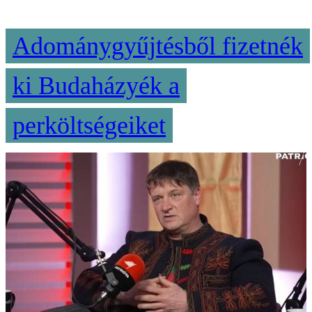
Adománygyűjtésből fizetnék
ki Budaházyék a
perköltségeiket