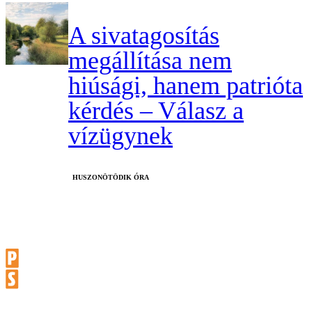
A sivatagosítás
megállítása nem
hiúsági, hanem patrióta
kérdés – Válasz a
vízügynek
HUSZONÖTÖDIK ÓRA