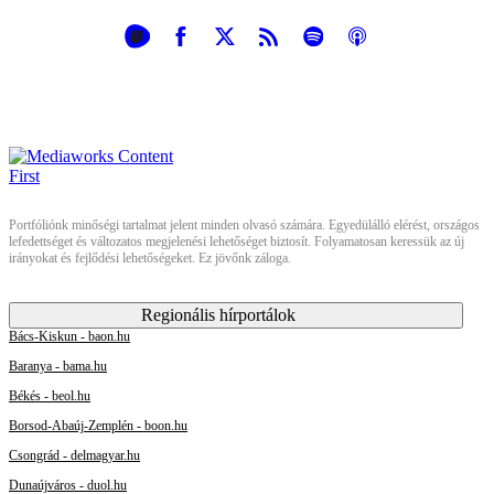
Portfóliónk minőségi tartalmat jelent minden olvasó számára. Egyedülálló elérést, országos
lefedettséget és változatos megjelenési lehetőséget biztosít. Folyamatosan keressük az új
irányokat és fejlődési lehetőségeket. Ez jövőnk záloga.
Regionális hírportálok
Bács-Kiskun - baon.hu
Baranya - bama.hu
Békés - beol.hu
Borsod-Abaúj-Zemplén - boon.hu
Csongrád - delmagyar.hu
Dunaújváros - duol.hu