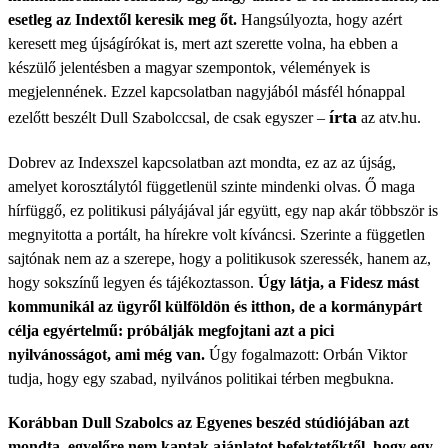
esetleg az Indextől keresik meg őt.
Hangsúlyozta, hogy azért
keresett meg újságírókat is, mert azt szerette volna, ha ebben a
készülő jelentésben a magyar szempontok, vélemények is
megjelennének. Ezzel kapcsolatban nagyjából másfél hónappal
írta
ezelőtt beszélt Dull Szabolccsal, de csak egyszer –
az atv.hu.
Dobrev az Indexszel kapcsolatban azt mondta, ez az az újság,
amelyet korosztálytól függetlenül szinte mindenki olvas. Ő maga
hírfüggő, ez politikusi pályájával jár együtt, egy nap akár többször is
megnyitotta a portált, ha hírekre volt kíváncsi. Szerinte a független
sajtónak nem az a szerepe, hogy a politikusok szeressék, hanem az,
hogy sokszínű legyen és tájékoztasson.
Úgy látja, a Fidesz mást
kommunikál az ügyről külföldön és itthon, de a kormánypárt
célja egyértelmű: próbálják megfojtani azt a pici
nyilvánosságot, ami még van.
Úgy fogalmazott: Orbán Viktor
tudja, hogy egy szabad, nyilvános politikai térben megbukna.
Korábban Dull Szabolcs az Egyenes beszéd stúdiójában azt
mondta, egyelőre nem kaptak ajánlatot befektetőktől, hogy egy