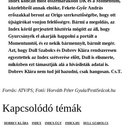
Index koncán most összemarakodó DK és a Momentum,
közelebbről annak elnöke, Fekete-Győr András
erőszakkal beront az Origo szerkesztőségébe, hogy ott
újságírókat vonjon felelősségre. Bármi a megoldás, az
Index körül gerjesztett hisztéria mögött az áll, hogy
Gyurcsányék el akarják happolni a portált a
Momentumtól, és ez nekik bármennyit, bármit megér.
Azt, hogy Dull Szabolcs és Dobrev Klára rendszeresen
egyeztettek az Index szétverése előtt, Dull is elismerte,
miközben ezt támasztják alá a híváslisták adatai is.
Dobrev Klára nem tud jól hazudni, csak hangosan. Cs.T.
Forrás: ATV/PS; Fotó: Horváth Péter Gyula/PestiSrácok.hu
Kapcsolódó témák
DOBREV KLÁRA
INDEX
INDEX-ÜGY
INDEX.HU
DULL SZABOLCS