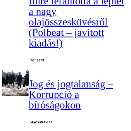
Imre lerántotta a leplet
a nagy
olajösszesküvésről
(Polbeat – javított
kiadás!)
‎POLBEAT
Jog és jogtalanság –
Korrupció a
bíróságokon
MAGYAR UGAR