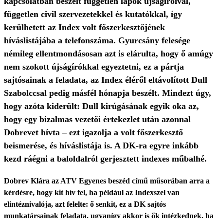
kapcsolatban beszélt független lapok újságíróival,
független civil szervezetekkel és kutatókkal, így
kerülhetett az Index volt főszerkesztőjének
híváslistájába a telefonszáma. Gyurcsány felesége
némileg ellentmondásosan azt is elárulta, hogy ő amúgy
nem szokott újságírókkal egyeztetni, ez a pártja
sajtósainak a feladata, az Index éléről eltávolított Dull
Szabolccsal pedig másfél hónapja beszélt. Mindezt úgy,
hogy azóta kiderült: Dull kirúgásának egyik oka az,
hogy egy bizalmas vezetői értekezlet után azonnal
Dobrevet hívta – ezt igazolja a volt főszerkesztő
beismerése, és híváslistája is. A DK-ra egyre inkább
kezd ráégni a baloldalról gerjesztett indexes műbalhé.
Dobrev Klára az ATV Egyenes beszéd című műsorában arra a
kérdésre, hogy kit hív fel, ha például az Indexszel van
elintéznivalója, azt felelte: ő senkit, ez a DK sajtós
munkatársainak feladata, ugyanígy akkor is ők intézkednek, ha