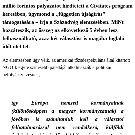
millió forintos pályázatot hirdtetett a Civitates program
keretében, úgymond a „független újságírás”
támogatására – írja a Századvég elemzésében. MiNt
hozzáteszik, az összeg az elkövetkező 5 évben lesz
felhasználható, azaz két választást is magába foglaló
időt ölel fel.
Az elemzésben úgy véik, az amerikai tőzsdespekuláns által kitartott
NGO-k egyre színesebb palettáját alkalmazzák a politikai
befolyásszerzésnek,
így Európa nemzeti kormányainak
(különösképpen a magyar kormányzatnak) a
jövőben is számítaniuk kell a választói
felhatalmazással nem rendelkező, külföldi