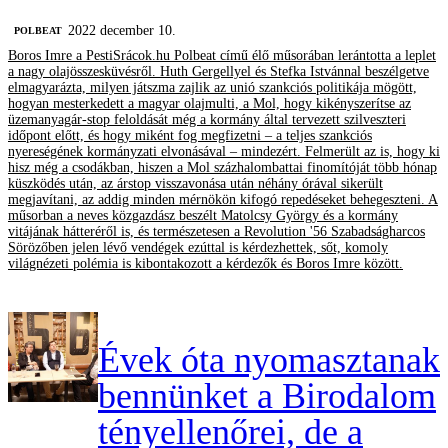
2022 december 10.
‎POLBEAT
Boros Imre a PestiSrácok.hu Polbeat című élő műsorában lerántotta a leplet
a nagy olajösszesküvésről. Huth Gergellyel és Stefka Istvánnal beszélgetve
elmagyarázta, milyen játszma zajlik az unió szankciós politikája mögött,
hogyan mesterkedett a magyar olajmulti, a Mol, hogy kikényszerítse az
üzemanyagár-stop feloldását még a kormány által tervezett szilveszteri
időpont előtt, és hogy miként fog megfizetni – a teljes szankciós
nyereségének kormányzati elvonásával – mindezért. Felmerült az is, hogy ki
hisz még a csodákban, hiszen a Mol százhalombattai finomítóját több hónap
küszködés után, az árstop visszavonása után néhány órával sikerült
megjavítani, az addig minden mérnökön kifogó repedéseket behegeszteni. A
műsorban a neves közgazdász beszélt Matolcsy György és a kormány
vitájának hátteréről is, és természetesen a Revolution '56 Szabadságharcos
Sörözőben jelen lévő vendégek ezúttal is kérdezhettek, sőt, komoly
világnézeti polémia is kibontakozott a kérdezők és Boros Imre között.
Évek óta nyomasztanak
bennünket a Birodalom
tényellenőrei, de a