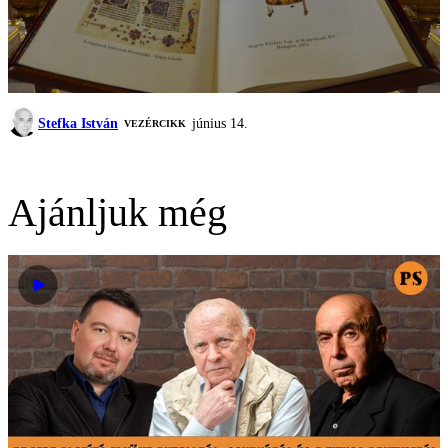
Stefka István
június 14.
VEZÉRCIKK
Ajánljuk még