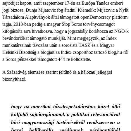
sajtódíjat kapott, amit szeptember 17-én az Európa Tanács emberi
jogi biztosa, Dunja Mijatovic fog átadni. Kiemelik: Mijatovic a Nyílt
Társadalom Alapítványok által támogatott openDemocracy platform
tagja, 2018-ban pedig a magyar Stop Soros törvénycsomagot
kifogásolta arra hivatkozva, hogy a jogszabály korlátozza az NGO-k
bevándorlókat támogató munkáját. Mint megjegyzik, az Index
munkatársainak távozása után a sorosista TASZ és a Magyar
Helsinki Bizottság a blogjait az Index-csoporthoz tartozó blog.hu-ról
a Soros-pénzekkel támogatott 444-re költöztette.
A Századvég elemzése szerint feltűnő és a hálózati jelleggel
bizonyítható,
hogy az amerikai tőzsdespekulánshoz közel álló
külföldi sajtóorgánumok a politikai relevanciával
bíró magyarországi történésekről rendszeresen a
hazai balliberális médiumok nézőpontjából