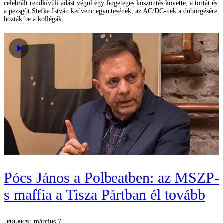
celebrált rendkívüli adást végül egy fergeteges köszöntés követte, a tortát és
a pezsgőt Stefka István kedvenc együttesének, az AC/DC-nek a dübörgésére
hozták be a kollégák.
Pócs János a Polbeatben: az MSZP-
s maffia a Tisza Pártban él tovább
március 7.
‎POLBEAT