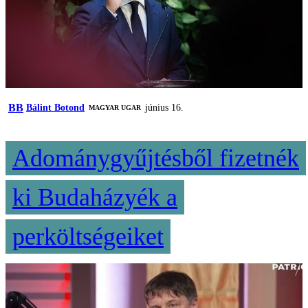
BB
Bálint Botond
június 16.
MAGYAR UGAR
Adománygyűjtésből fizetnék
ki Budaházyék a
perköltségeiket