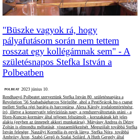
"Büszke vagyok rá, hogy
pályafutásom során nem tettem
rosszat egy kollégámnak sem" - A
születésnapos Stefka István a
Polbeatben
2023 június 10.
‎POLBEAT
Rendhagyó Polbeatet szerveztünk Stefka István 80. születésnapjára a
Revolution '56 Szabadságharcos Sörözőbe, ahol a PestiSrácok.hu-s csapat
mellett Stefka régi barátja és harcostársa, Alexa Károly irodalomtörténész,
író, illetve a konzervatív televíziózás nagy, a rendszerváltoztatás utáni - a
Horn-Kuncze-kormány által teljesen felszámolt - korszakának két jeles
alakja (egyben az ünnepelt akkori munkatársa), Mátyássy Andrea és Dézsy
Zoltán is elmondta méltatását, visszaemlékezését. Megszólalt továbbá Stefka
István felesége, Naszályi Kornélia és egyik lánya, Stefka Nóra, továbbá
Ambrózy Áron, Szabó Gergő és Szalai Szilárd. A Huth Gergely által