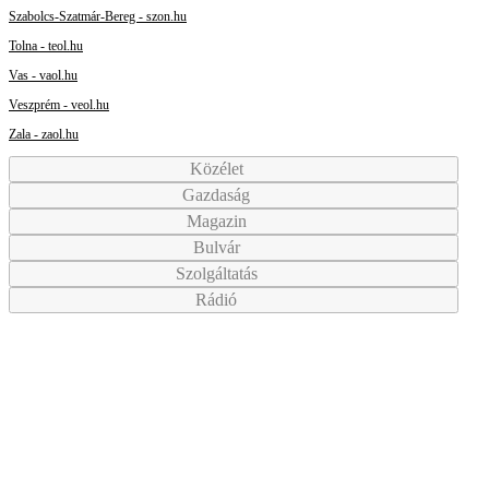
Szabolcs-Szatmár-Bereg - szon.hu
Tolna - teol.hu
Vas - vaol.hu
Veszprém - veol.hu
Zala - zaol.hu
Közélet
Gazdaság
Magazin
Bulvár
Szolgáltatás
Rádió