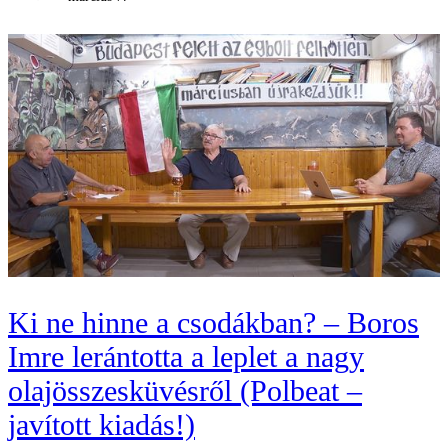
Ki ne hinne a csodákban? – Boros
Imre lerántotta a leplet a nagy
olajösszesküvésről (Polbeat –
javított kiadás!)