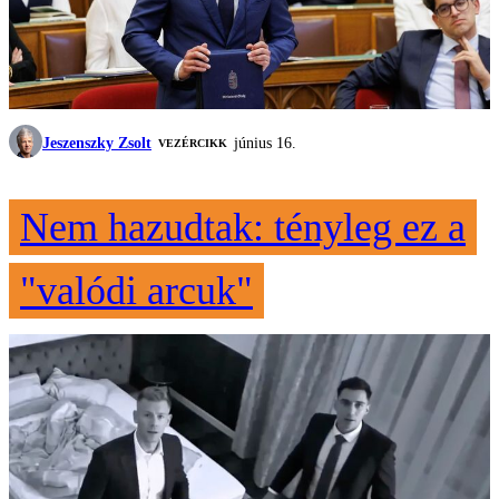
Jeszenszky Zsolt
június 16.
VEZÉRCIKK
Nem hazudtak: tényleg ez a
"valódi arcuk"