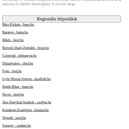
irányokat és fejlődési lehetőségeket. Ez jövőnk záloga.
Regionális hírportálok
Bács-Kiskun - baon.hu
Baranya - bama.hu
Békés - beol.hu
Borsod-Abaúj-Zemplén - boon.hu
Csongrád - delmagyar.hu
Dunaújváros - duol.hu
Fejér - feol.hu
Győr-Moson-Sopron - kisalfold.hu
Hajdú-Bihar - haon.hu
Heves - heol.hu
Jász-Nagykun-Szolnok - szoljon.hu
Komárom-Esztergom - kemma.hu
Nógrád - nool.hu
Somogy - sonline.hu