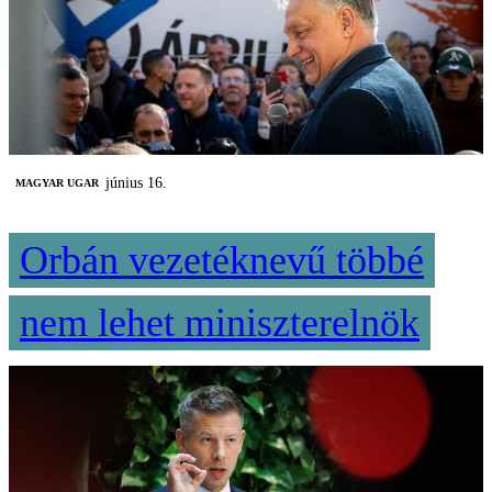
június 16.
MAGYAR UGAR
Orbán vezetéknevű többé
nem lehet miniszterelnök