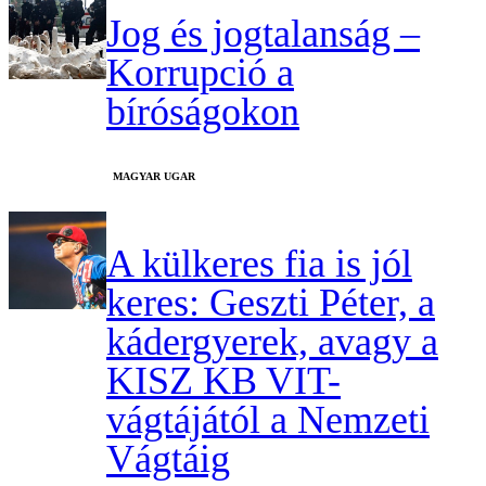
Jog és jogtalanság –
Korrupció a
bíróságokon
MAGYAR UGAR
A külkeres fia is jól
keres: Geszti Péter, a
kádergyerek, avagy a
KISZ KB VIT-
vágtájától a Nemzeti
Vágtáig