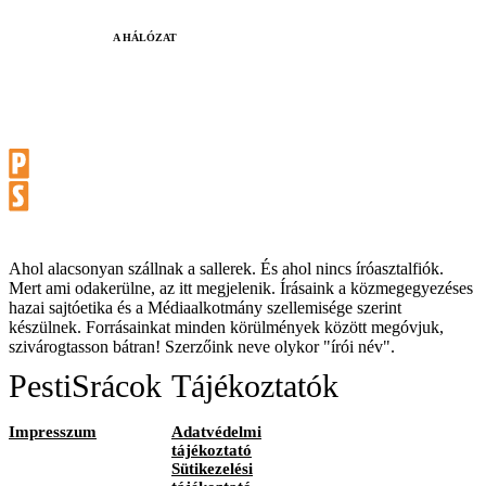
A HÁLÓZAT
Ahol alacsonyan szállnak a sallerek. És ahol nincs íróasztalfiók.
Mert ami odakerülne, az itt megjelenik. Írásaink a közmegegyezéses
hazai sajtóetika és a Médiaalkotmány szellemisége szerint
készülnek. Forrásainkat minden körülmények között megóvjuk,
szivárogtasson bátran! Szerzőink neve olykor "írói név".
PestiSrácok
Tájékoztatók
Impresszum
Adatvédelmi
tájékoztató
Sütikezelési