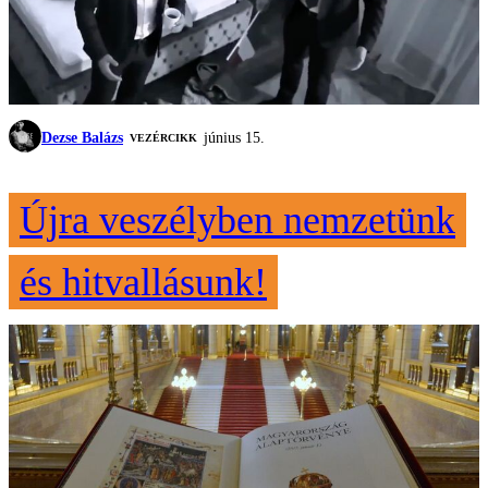
Dezse Balázs
június 15.
VEZÉRCIKK
Újra veszélyben nemzetünk
és hitvallásunk!