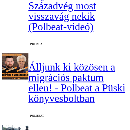
Századvég most
visszavág nekik
(Polbeat-videó)
‎POLBEAT
Álljunk ki közösen a
migrációs paktum
ellen! - Polbeat a Püski
könyvesboltban
‎POLBEAT