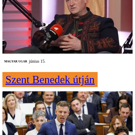
június 15.
MAGYAR UGAR
Szent Benedek útján