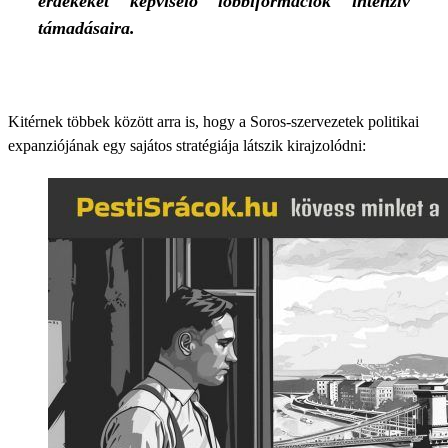
érdekeket képviselő lobbiformációk intenzív
támadásaira.
Kitérnek többek között arra is, hogy a Soros-szervezetek politikai
expanziójának egy sajátos stratégiája látszik kirajzolódni: