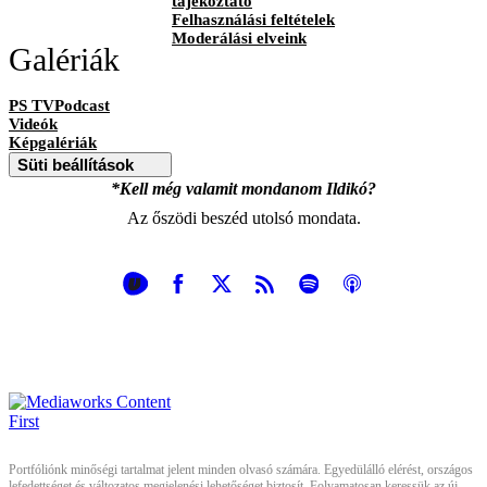
tájékoztató
Felhasználási feltételek
Moderálási elveink
Galériák
PS TVPodcast
Videók
Képgalériák
Süti beállítások
*Kell még valamit mondanom Ildikó?
Az őszödi beszéd utolsó mondata.
Portfóliónk minőségi tartalmat jelent minden olvasó számára. Egyedülálló elérést, országos
lefedettséget és változatos megjelenési lehetőséget biztosít. Folyamatosan keressük az új