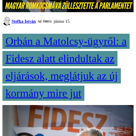
Stefka István
június 15.
AZ ÖREG
Orbán a Matolcsy-ügyről: a
Fidesz alatt elindultak az
eljárások, meglátjuk az új
kormány mire jut