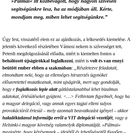
»Pálmai« itt közbevágott, hogy nagyon szivesen
segitségünkre lesz, ha az módjában áll. Kérte,
mondjam meg, miben lehet segitségünkre.”
Úgy fest, visszatérő elem ez az ajánlkozás, a lelkesedés kiemelése. A
jelentés következő részletében Vámosi nekem is szívességet tett,
Peterdi megdolgozásánál előadta, miért is kiemelten fontos a
behálózott újságírókkal foglalkozni
, miért is
volt és van ennyi
beütött ember ebben a szakmában
:
„Részletezve feladatait,
elmondtam neki, hogy az ellenséges hirszerzés ügynökei
előszeretettel mutatkoznak, mint ujságirók, mert ugy gondolják,
hogy e
foglalkozás leple alatt
gátlástalanabbul lehet bizalmas
adatokat, értésüléseket gyüjteni. <…> Felhivtam figyelmét, hogy ha
a magyar delegáció, vagy annak egyes tagjai elleni sulyos
provokációról értesül – mely azonnali beavatkozást igényel – akkor
haladéktalanul informálja erről a VIT delegáció vezetőjét
, vagy a
Helsinki-i magyar követség valamelyik diplomatáját. »Pálmai«
megigérte, hogy kérésemnek – idejétől és lehetőségeitől függően –