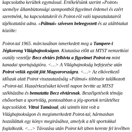
kapcsolatba kerültek egymással. Értékelésünk szerint »Poirot«
személye állambiztonsági szempontból figyelmet érdemel és ezért
szeretnénk, ha kapcsolatukról és Poirot-ról való tapasztalatairól
tájékoztatást adna. »
Pálmai« szívesen beleegyezett
és az alábbiakat
közölte:
Poirot-tal 1965. márciusában ismerkedett meg a
Tampere-i
Jégkorong Világbajnokságon
. Kiutazása előtt az MTST nemzetközi
osztály vezetője
Becz elvtárs felhivta a figyelmet Poirot-ra
mint
kanadai sportujságióra. <…> A Világbajnokság befejezése után
Poirot velük együtt jött Magyarországra
. <…> Az elkövetkező
időszak alatt Poirot visszautazásáig »Pálmai« többször találkozott
»Poirot-tal. Hazaérkezésüket követő napon bevitte az MTST
székházába és
bemutatta Becz elvtársnak
. Beszélgetéseik témája
elsősorban a sportvilág, pontosabban a jég-sportok területéhez
kapcsolódott.
Vitrai Tamással
, aki szintén kint volt a
Világbajnokságon és megismerkedett Poirot-tal, hármasban
hozzáláttak egy könyv megirásához, amelyik a téli sportokkal
foglalkozik. <…> Távozása után Poirot két izben kereste fel levélben