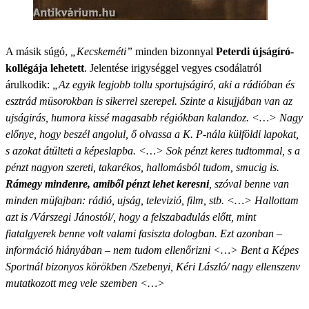
A másik súgó,
„Kecskeméti”
minden bizonnyal
Peterdi újságíró-
kollégája lehetett
. Jelentése irigységgel vegyes csodálatról
árulkodik:
„Az egyik legjobb tollu sportujságiró, aki a rádióban és
esztrád müsorokban is sikerrel szerepel. Szinte a kisujjában van az
ujságirás, humora kissé magasabb régiókban kalandoz. <…> Nagy
előnye, hogy beszél angolul, ő olvassa a K. P-nál
a külföldi lapokat,
s azokat átülteti a képeslapba. <…> Sok pénzt keres tudtommal, s a
pénzt nagyon szereti, takarékos, hallomásból tudom, smucig is.
Rámegy mindenre, amiből pénzt lehet keresni
, szóval benne van
minden müfajban: rádió, ujság, televizió, film, stb. <…> Hallottam
azt is /Várszegi Jánostól/, hogy a felszabadulás előtt, mint
fiatalgyerek benne volt valami fasiszta dologban. Ezt azonban –
információ hiányában – nem tudom ellenőrizni <…> Bent a Képes
Sportnál bizonyos körökben /Szebenyi, Kéri László/ nagy ellenszenv
mutatkozott meg vele szemben <…>