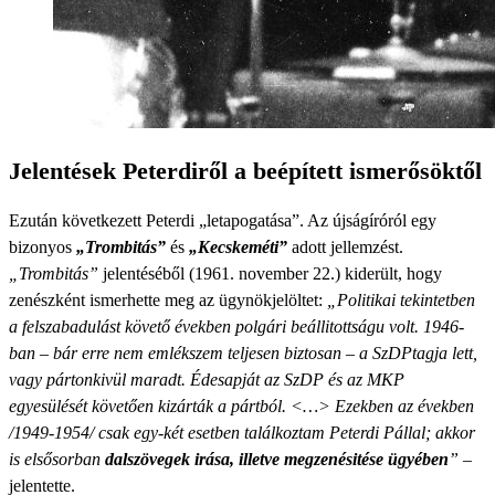
Jelentések Peterdiről a beépített ismerősöktől
Ezután következett Peterdi „letapogatása”. Az újságíróról egy
bizonyos
„Trombitás”
és
„Kecskeméti”
adott jellemzést.
„Trombitás”
jelentéséből (1961. november 22.) kiderült, hogy
zenészként ismerhette meg az ügynökjelöltet:
„Politikai tekintetben
a felszabadulást követő években polgári beállitottságu volt. 1946-
ban – bár erre nem emlékszem teljesen biztosan – a SzDP
tagja lett,
vagy pártonkivül maradt. Édesapját az SzDP és az MKP
egyesülését követően kizárták a pártból. <…> Ezekben az években
/1949-1954/ csak egy-két esetben találkoztam Peterdi Pállal; akkor
is elsősorban
dalszövegek irása, illetve megzenésitése ügyében
”
–
jelentette.