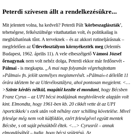
Peterdi szívesen állt a rendelkezésükre...
Mit jelentett volna, ha kedveli? Peterdi Pált '
körbeszaglászták'
,
tehetségese, felkészültsége vitathatatlan volt, és politikailag is
megbízhatónak tűnt. A terveknek – és az akkori rutineljárásnak –
megfelelően az
Útlevélosztályon környékezték meg
(Jelentés
Budapest, 1962. április 11). A vele elbeszélgető
Vámosi József
őrnagynak
nem volt nehéz dolga, Peterdi ekkor már fedőnevét
-
Pálmai -
is megkapta.
„A mai nap folyamán végrehajtottam
»Pálmai« fn. jelölt személyes megismerését. »Pálmai«-t délelőtt 11
órára idéztem be az Utlevélosztályra, ahol pontosan megjelent. <…
>
Szinte kérdés nélkül, magától kezdte el mondani
, hogy Bécsben
Franz Cyrus – az UPI bécsi irodájának meghivólevele alapján volt
kint. Elmondta, hogy 1961-ben kb. 20 cikkét vette át az UPI
/sportcikkek/ s ezek után volt néhány ezer schilling követelése. Mivel
felesége még nem volt külföldön, ezért feleségével együtt mentek
Bécsbe, s ott saját pénzükből éltek. <…> Cyrusról – annak
elmondásából – tudja, hogy bécsi születésü. Az