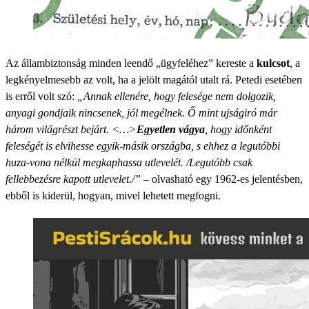
Az állambiztonság minden leendő „ügyfeléhez” kereste a
kulcsot
, a
legkényelmesebb az volt, ha a jelölt magától utalt rá. Petedi esetében
is erről volt szó:
„Annak ellenére, hogy felesége nem dolgozik,
anyagi gondjaik nincsenek, jól megélnek. Ő mint ujságiró már
három világrészt bejárt. <…>
Egyetlen vágya
, hogy időnként
feleségét is elvihesse egyik-másik országba, s ehhez a legutóbbi
huza-vona nélkül megkaphassa utlevelét. /Legutóbb csak
fellebbezésre kapott utlevelet./”
– olvasható egy 1962-es jelentésben,
ebből is kiderül, hogyan, mivel lehetett megfogni.