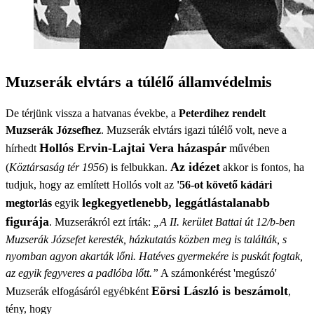
Muzserák elvtárs a túlélő államvédelmis
De térjünk vissza a hatvanas évekbe, a
Peterdihez rendelt
Muzserák Józsefhez
. Muzserák elvtárs igazi túlélő volt, neve a
Hollós Ervin-Lajtai Vera házaspár
hírhedt
művében
Az idézet
(
Köztársaság tér 1956
) is felbukkan.
akkor is fontos, ha
tudjuk, hogy az említett Hollós volt az
'56-ot követő kádári
legkegyetlenebb, leggátlástalanabb
megtorlás
egyik
figurája
. Muzserákról ezt írták:
„A II. kerület Battai út 12/b-ben
Muzserák Józsefet keresték, házkutatás közben meg is találták, s
nyomban agyon akarták lőni. Hatéves gyermekére is puskát fogtak,
az egyik fegyveres a padlóba lőtt.”
A számonkérést 'megúszó'
Eörsi László is beszámolt
Muzserák elfogásáról egyébként
,
tény, hogy