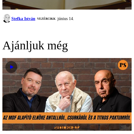
Stefka István
június 14.
VEZÉRCIKK
Ajánljuk még