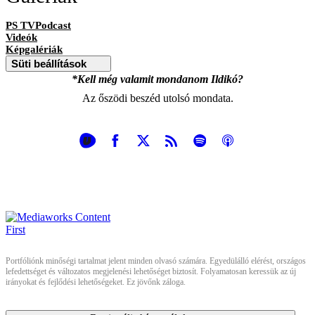
PS TVPodcast
Videók
Képgalériák
Süti beállítások
*Kell még valamit mondanom Ildikó?
Az őszödi beszéd utolsó mondata.
Portfóliónk minőségi tartalmat jelent minden olvasó számára. Egyedülálló elérést, országos
lefedettséget és változatos megjelenési lehetőséget biztosít. Folyamatosan keressük az új
irányokat és fejlődési lehetőségeket. Ez jövőnk záloga.