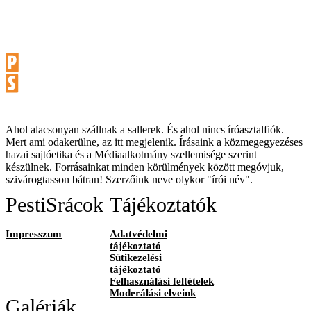
Ahol alacsonyan szállnak a sallerek. És ahol nincs íróasztalfiók.
Mert ami odakerülne, az itt megjelenik. Írásaink a közmegegyezéses
hazai sajtóetika és a Médiaalkotmány szellemisége szerint
készülnek. Forrásainkat minden körülmények között megóvjuk,
szivárogtasson bátran! Szerzőink neve olykor "írói név".
PestiSrácok
Tájékoztatók
Impresszum
Adatvédelmi
tájékoztató
Sütikezelési
tájékoztató
Felhasználási feltételek
Moderálási elveink
Galériák