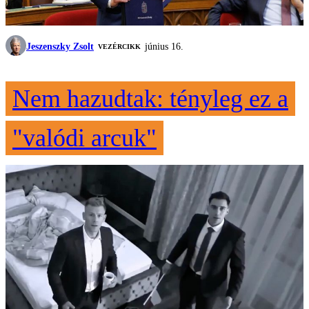
Jeszenszky Zsolt
június 16.
VEZÉRCIKK
Nem hazudtak: tényleg ez a
"valódi arcuk"