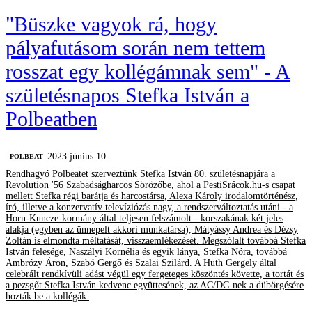
"Büszke vagyok rá, hogy
pályafutásom során nem tettem
rosszat egy kollégámnak sem" - A
születésnapos Stefka István a
Polbeatben
2023 június 10.
‎POLBEAT
Rendhagyó Polbeatet szerveztünk Stefka István 80. születésnapjára a
Revolution '56 Szabadságharcos Sörözőbe, ahol a PestiSrácok.hu-s csapat
mellett Stefka régi barátja és harcostársa, Alexa Károly irodalomtörténész,
író, illetve a konzervatív televíziózás nagy, a rendszerváltoztatás utáni - a
Horn-Kuncze-kormány által teljesen felszámolt - korszakának két jeles
alakja (egyben az ünnepelt akkori munkatársa), Mátyássy Andrea és Dézsy
Zoltán is elmondta méltatását, visszaemlékezését. Megszólalt továbbá Stefka
István felesége, Naszályi Kornélia és egyik lánya, Stefka Nóra, továbbá
Ambrózy Áron, Szabó Gergő és Szalai Szilárd. A Huth Gergely által
celebrált rendkívüli adást végül egy fergeteges köszöntés követte, a tortát és
a pezsgőt Stefka István kedvenc együttesének, az AC/DC-nek a dübörgésére
hozták be a kollégák.