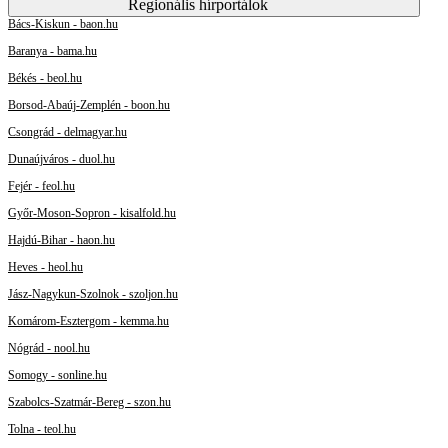
Regionális hírportálok
Bács-Kiskun - baon.hu
Baranya - bama.hu
Békés - beol.hu
Borsod-Abaúj-Zemplén - boon.hu
Csongrád - delmagyar.hu
Dunaújváros - duol.hu
Fejér - feol.hu
Győr-Moson-Sopron - kisalfold.hu
Hajdú-Bihar - haon.hu
Heves - heol.hu
Jász-Nagykun-Szolnok - szoljon.hu
Komárom-Esztergom - kemma.hu
Nógrád - nool.hu
Somogy - sonline.hu
Szabolcs-Szatmár-Bereg - szon.hu
Tolna - teol.hu