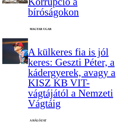
Korrupció a
bíróságokon
MAGYAR UGAR
A külkeres fia is jól
keres: Geszti Péter, a
kádergyerek, avagy a
KISZ KB VIT-
vágtájától a Nemzeti
Vágtáig
A HÁLÓZAT