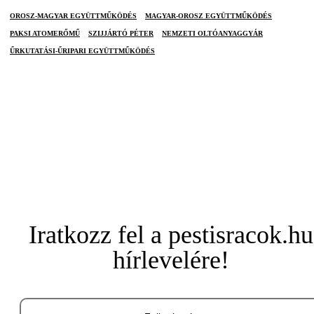
OROSZ-MAGYAR EGYÜTTMŰKÖDÉS
MAGYAR-OROSZ EGYÜTTMŰKÖDÉS
PAKSI ATOMERŐMŰ
SZIJJÁRTÓ PÉTER
NEMZETI OLTÓANYAGGYÁR
ŰRKUTATÁSI-ŰRIPARI EGYÜTTMŰKÖDÉS
Iratkozz fel a pestisracok.hu
hírlevelére!