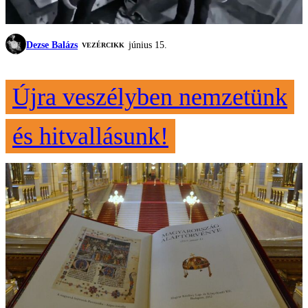
Dezse Balázs
június 15.
VEZÉRCIKK
Újra veszélyben nemzetünk
és hitvallásunk!