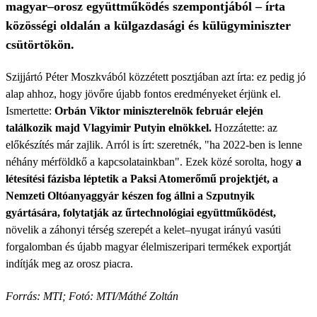
magyar–orosz együttműködés szempontjából – írta
közösségi oldalán a külgazdasági és külügyminiszter
csütörtökön.
Szijjártó Péter Moszkvából közzétett posztjában azt írta: ez pedig jó
alap ahhoz, hogy jövőre újabb fontos eredményeket érjünk el.
Ismertette:
Orbán Viktor miniszterelnök február elején
találkozik majd Vlagyimir Putyin elnökkel.
Hozzátette: az
előkészítés már zajlik. Arról is írt: szeretnék, "ha 2022-ben is lenne
néhány mérföldkő a kapcsolatainkban". Ezek közé sorolta, hogy
a
létesítési fázisba léptetik a Paksi Atomerőmű projektjét, a
Nemzeti Oltóanyaggyár készen fog állni a Szputnyik
gyártására, folytatják az űrtechnológiai együttműködést,
növelik a záhonyi térség szerepét a kelet–nyugat irányú vasúti
forgalomban és újabb magyar élelmiszeripari termékek exportját
indítják meg az orosz piacra.
Forrás: MTI; Fotó: MTI/Máthé Zoltán