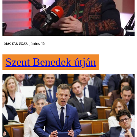
június 15.
MAGYAR UGAR
Szent Benedek útján