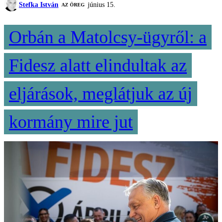
Stefka István
június 15.
AZ ÖREG
Orbán a Matolcsy-ügyről: a
Fidesz alatt elindultak az
eljárások, meglátjuk az új
kormány mire jut