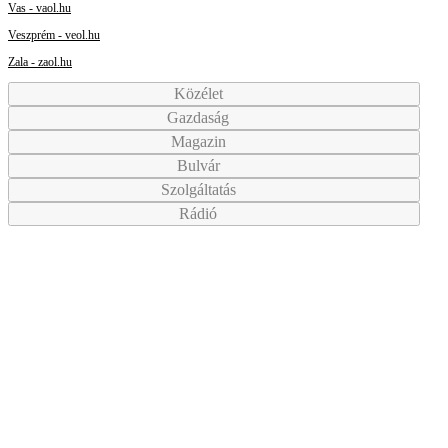
Vas - vaol.hu
Veszprém - veol.hu
Zala - zaol.hu
Közélet
Gazdaság
Magazin
Bulvár
Szolgáltatás
Rádió