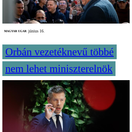
június 16.
MAGYAR UGAR
Orbán vezetéknevű többé
nem lehet miniszterelnök