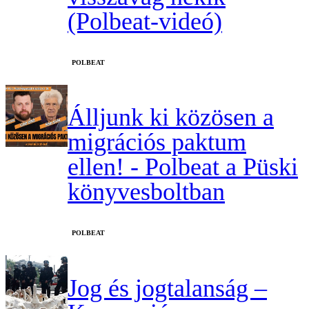
(Polbeat-videó)
‎POLBEAT
Álljunk ki közösen a
migrációs paktum
ellen! - Polbeat a Püski
könyvesboltban
‎POLBEAT
Jog és jogtalanság –