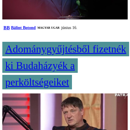
BB
Bálint Botond
június 16.
MAGYAR UGAR
Adománygyűjtésből fizetnék
ki Budaházyék a
perköltségeiket