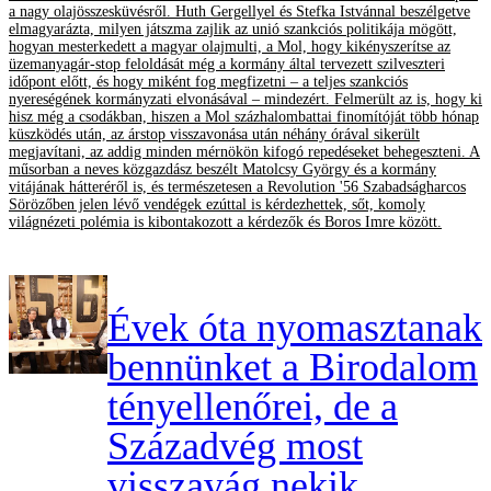
a nagy olajösszesküvésről. Huth Gergellyel és Stefka Istvánnal beszélgetve
elmagyarázta, milyen játszma zajlik az unió szankciós politikája mögött,
hogyan mesterkedett a magyar olajmulti, a Mol, hogy kikényszerítse az
üzemanyagár-stop feloldását még a kormány által tervezett szilveszteri
időpont előtt, és hogy miként fog megfizetni – a teljes szankciós
nyereségének kormányzati elvonásával – mindezért. Felmerült az is, hogy ki
hisz még a csodákban, hiszen a Mol százhalombattai finomítóját több hónap
küszködés után, az árstop visszavonása után néhány órával sikerült
megjavítani, az addig minden mérnökön kifogó repedéseket behegeszteni. A
műsorban a neves közgazdász beszélt Matolcsy György és a kormány
vitájának hátteréről is, és természetesen a Revolution '56 Szabadságharcos
Sörözőben jelen lévő vendégek ezúttal is kérdezhettek, sőt, komoly
világnézeti polémia is kibontakozott a kérdezők és Boros Imre között.
Évek óta nyomasztanak
bennünket a Birodalom
tényellenőrei, de a
Századvég most
visszavág nekik