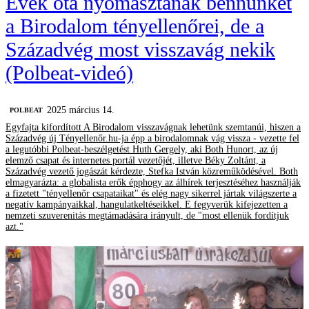
Évek óta nyomasztanak bennünket
a Birodalom tényellenőrei, de a
Századvég most visszavág nekik
(Polbeat-videó)
2025 március 14.
‎POLBEAT
Egyfajta kifordított A Birodalom visszavágnak lehetünk szemtanúi, hiszen a
Századvég új Tényellenőr.hu-ja épp a birodalomnak vág vissza - vezette fel
a legutóbbi Polbeat-beszélgetést Huth Gergely, aki Both Hunort, az új
elemző csapat és internetes portál vezetőjét, illetve Béky Zoltánt, a
Századvég vezető jogászát kérdezte, Stefka István közreműködésével. Both
elmagyarázta: a globalista erők épphogy az álhírek terjesztéséhez használják
a fizetett "tényellenőr csapataikat" és elég nagy sikerrel jártak világszerte a
negatív kampányaikkal, hangulatkeltéseikkel. E fegyverük kifejezetten a
nemzeti szuverenitás megtámadására irányult, de "most ellenük fordítjuk
azt."