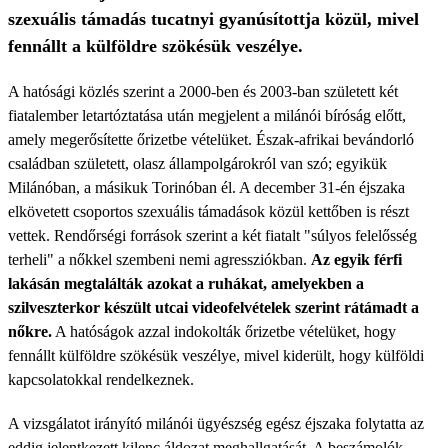
szexuális támadás tucatnyi gyanúsítottja közül, mivel
fennállt a külföldre szökésük veszélye.
A hatósági közlés szerint a 2000-ben és 2003-ban született két
fiatalember letartóztatása után megjelent a milánói bíróság előtt,
amely megerősítette őrizetbe vételüket. Észak-afrikai bevándorló
családban született, olasz állampolgárokról van szó; egyikük
Milánóban, a másikuk Torinóban él. A december 31-én éjszaka
elkövetett csoportos szexuális támadások közül kettőben is részt
vettek. Rendőrségi források szerint a két fiatalt "súlyos felelősség
terheli" a nőkkel szembeni nemi agressziókban.
Az egyik férfi
lakásán megtalálták azokat a ruhákat, amelyekben a
szilveszterkor készült utcai videofelvételek szerint rátámadt a
nőkre.
A hatóságok azzal indokolták őrizetbe vételüket, hogy
fennállt külföldre szökésük veszélye, mivel kiderült, hogy külföldi
kapcsolatokkal rendelkeznek.
A vizsgálatot irányító milánói ügyészség egész éjszaka folytatta az
eddig jelentkezett kilenc áldozat meghallgatását. A beszámolók