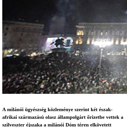
A milánói ügyészség közleménye szerint két észak-
afrikai származású olasz állampolgárt őrizetbe vettek a
szilveszter éjszaka a milánói Dóm téren elkövetett