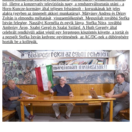
író, illetve a konzervatív televíziózás nagy, a rendszerváltoztatás utáni - a
Horn-Kuncze-kormány által teljesen felszámolt - korszakának két jeles
alakja (egyben az ünnepelt akkori munkatársa), Mátyássy Andrea és Dézsy
Zoltán is elmondta méltatását, visszaemlékezését. Megszólalt továbbá Stefka
István felesége, Naszályi Kornélia és egyik lánya, Stefka Nóra, továbbá
Ambrózy Áron, Szabó Gergő és Szalai Szilárd. A Huth Gergely által
celebrált rendkívüli adást végül egy fergeteges köszöntés követte, a tortát és
a pezsgőt Stefka István kedvenc együttesének, az AC/DC-nek a dübörgésére
hozták be a kollégák.