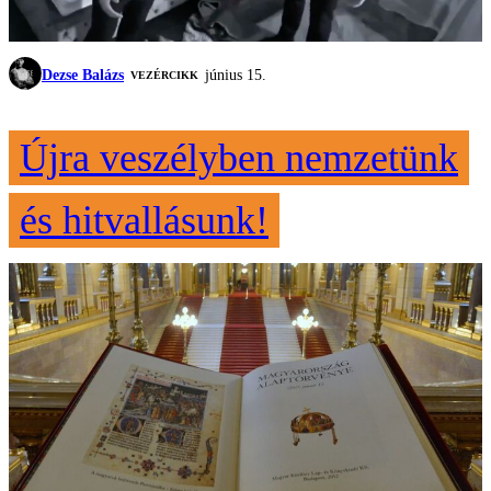
Dezse Balázs
június 15.
VEZÉRCIKK
Újra veszélyben nemzetünk
és hitvallásunk!