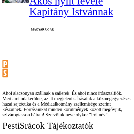
Ákos nyílt levele
Kapitány Istvánnak
MAGYAR UGAR
Ahol alacsonyan szállnak a sallerek. És ahol nincs íróasztalfiók.
Mert ami odakerülne, az itt megjelenik. Írásaink a közmegegyezéses
hazai sajtóetika és a Médiaalkotmány szellemisége szerint
készülnek. Forrásainkat minden körülmények között megóvjuk,
szivárogtasson bátran! Szerzőink neve olykor "írói név".
PestiSrácok
Tájékoztatók