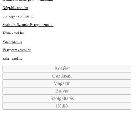
Nógrád - nool.hu
Somogy - sonline.hu
Szabolcs-Szatmár-Bereg - szon.hu
Tolna - teol.hu
Vas - vaol.hu
Veszprém - veol.hu
Zala - zaol.hu
Közélet
Gazdaság
Magazin
Bulvár
Szolgáltatás
Rádió