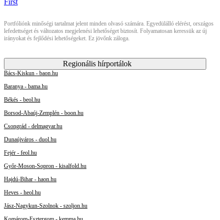
Portfóliónk minőségi tartalmat jelent minden olvasó számára. Egyedülálló elérést, országos
lefedettséget és változatos megjelenési lehetőséget biztosít. Folyamatosan keressük az új
irányokat és fejlődési lehetőségeket. Ez jövőnk záloga.
Regionális hírportálok
Bács-Kiskun - baon.hu
Baranya - bama.hu
Békés - beol.hu
Borsod-Abaúj-Zemplén - boon.hu
Csongrád - delmagyar.hu
Dunaújváros - duol.hu
Fejér - feol.hu
Győr-Moson-Sopron - kisalfold.hu
Hajdú-Bihar - haon.hu
Heves - heol.hu
Jász-Nagykun-Szolnok - szoljon.hu
Komárom-Esztergom - kemma.hu