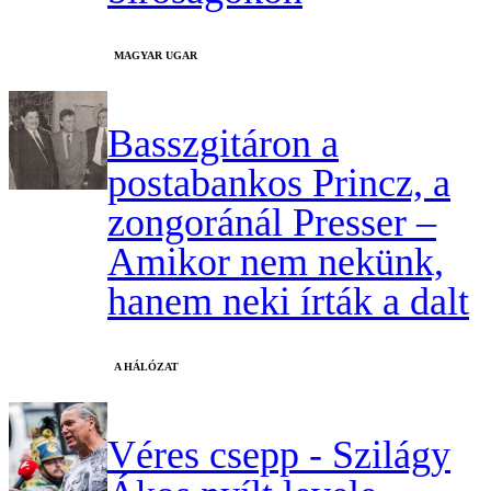
MAGYAR UGAR
Basszgitáron a
postabankos Princz, a
zongoránál Presser –
Amikor nem nekünk,
hanem neki írták a dalt
A HÁLÓZAT
Véres csepp - Szilágy