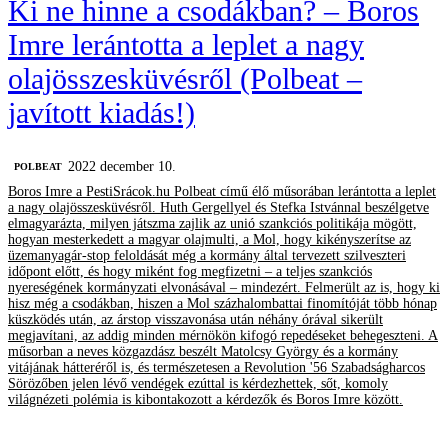
Ki ne hinne a csodákban? – Boros
Imre lerántotta a leplet a nagy
olajösszesküvésről (Polbeat –
javított kiadás!)
2022 december 10.
‎POLBEAT
Boros Imre a PestiSrácok.hu Polbeat című élő műsorában lerántotta a leplet
a nagy olajösszesküvésről. Huth Gergellyel és Stefka Istvánnal beszélgetve
elmagyarázta, milyen játszma zajlik az unió szankciós politikája mögött,
hogyan mesterkedett a magyar olajmulti, a Mol, hogy kikényszerítse az
üzemanyagár-stop feloldását még a kormány által tervezett szilveszteri
időpont előtt, és hogy miként fog megfizetni – a teljes szankciós
nyereségének kormányzati elvonásával – mindezért. Felmerült az is, hogy ki
hisz még a csodákban, hiszen a Mol százhalombattai finomítóját több hónap
küszködés után, az árstop visszavonása után néhány órával sikerült
megjavítani, az addig minden mérnökön kifogó repedéseket behegeszteni. A
műsorban a neves közgazdász beszélt Matolcsy György és a kormány
vitájának hátteréről is, és természetesen a Revolution '56 Szabadságharcos
Sörözőben jelen lévő vendégek ezúttal is kérdezhettek, sőt, komoly
világnézeti polémia is kibontakozott a kérdezők és Boros Imre között.