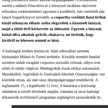
szerint a milánói Dóm téren és a környező utcákban elkövetett
erőszakos cselekedetekkel ugyanazt a korábbról, más esetekből már
ismert forgatókönyvet követték:
a csoportba verődött fiatal férfiak
közül néhányan először szóba elegyedtek a kiszemelt lánnyal,
majd a többi férfi körbevette az áldozatot. Egyesek a lánynak
háttal állva alkottak gyűrűt, eltakarva, mi történik, hogy
kívülről ne lehessen semmit se látni.
A hatóságok kedden tizennyolc fiatal otthonában tartottak
házkutatást Milánó és Torinó területén. Közülük tizenkét fiatallal
szemben indult vizsgálat csoportos szexuális erőszak, súlyos testi
sértés és rablás vádjával. Mindegyikük észak-afrikai származású,
Marokkóból, Algériából és Tunéziából érkeztek Olaszországba; van
közöttük olyan, aki már olasz állampolgársággal rendelkezik. A
legfiatalabb 15, a legidősebb 21 éves. A fiatalokat a közösségi
oldalakon is közölt felvételek alapján, valamint az utcai hatósági
térkamerák arcfelismerő programjai segítségével azonosították be.