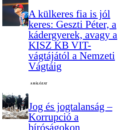
A külkeres fia is jól
keres: Geszti Péter, a
kádergyerek, avagy a
KISZ KB VIT-
vágtájától a Nemzeti
Vágtáig
A HÁLÓZAT
Jog és jogtalanság –
Korrupció a
bíróságokon