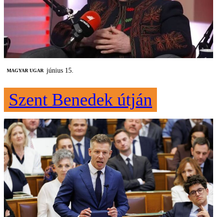
június 15.
MAGYAR UGAR
Szent Benedek útján