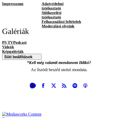
Impresszum
Adatvédelmi
tájékoztató
Sütikezelési
tájékoztató
Felhasználási feltételek
Moderálási elveink
Galériák
PS TVPodcast
Videók
Képgalériák
Süti beállítások
*Kell még valamit mondanom Ildikó?
Az őszödi beszéd utolsó mondata.