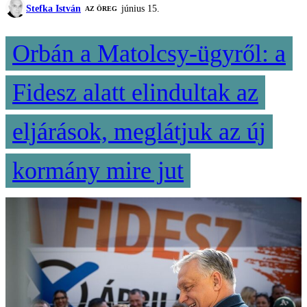
Stefka István
június 15.
AZ ÖREG
Orbán a Matolcsy-ügyről: a
Fidesz alatt elindultak az
eljárások, meglátjuk az új
kormány mire jut