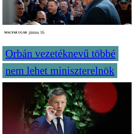
június 16.
MAGYAR UGAR
Orbán vezetéknevű többé
nem lehet miniszterelnök