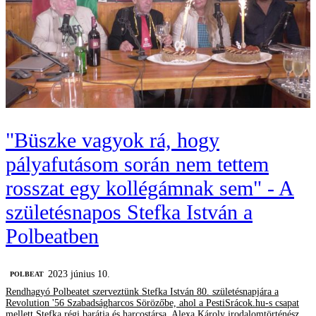
"Büszke vagyok rá, hogy
pályafutásom során nem tettem
rosszat egy kollégámnak sem" - A
születésnapos Stefka István a
Polbeatben
2023 június 10.
‎POLBEAT
Rendhagyó Polbeatet szerveztünk Stefka István 80. születésnapjára a
Revolution '56 Szabadságharcos Sörözőbe, ahol a PestiSrácok.hu-s csapat
mellett Stefka régi barátja és harcostársa, Alexa Károly irodalomtörténész,