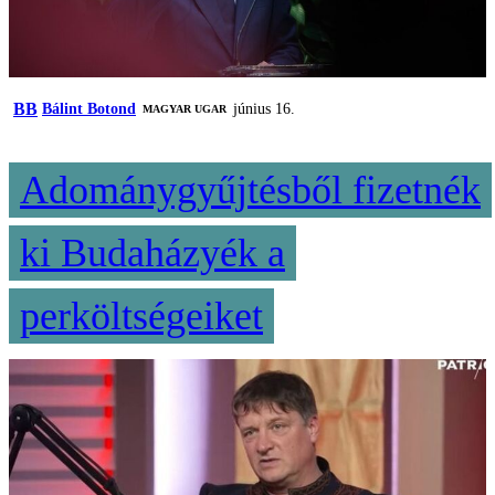
BB
Bálint Botond
június 16.
MAGYAR UGAR
Adománygyűjtésből fizetnék
ki Budaházyék a
perköltségeiket