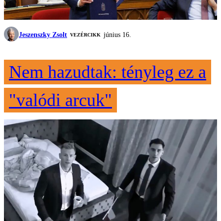
Jeszenszky Zsolt
június 16.
VEZÉRCIKK
Nem hazudtak: tényleg ez a
"valódi arcuk"