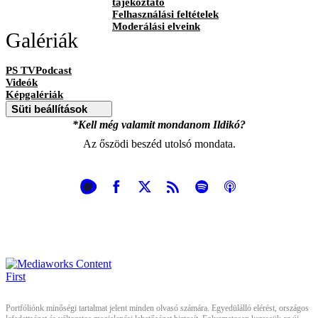
tájékoztató
Felhasználási feltételek
Moderálási elveink
Galériák
PS TVPodcast
Videók
Képgalériák
Süti beállítások
*Kell még valamit mondanom Ildikó?
Az őszödi beszéd utolsó mondata.
Portfóliónk minőségi tartalmat jelent minden olvasó számára. Egyedülálló elérést, országos