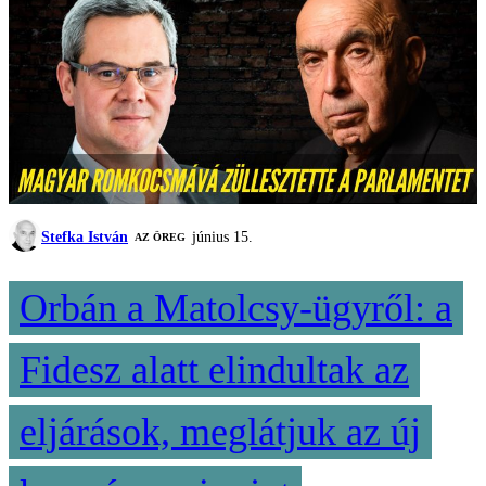
Stefka István
június 15.
AZ ÖREG
Orbán a Matolcsy-ügyről: a
Fidesz alatt elindultak az
eljárások, meglátjuk az új