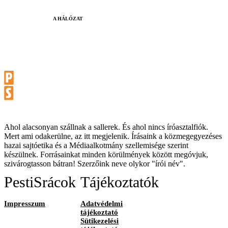
A HÁLÓZAT
Ahol alacsonyan szállnak a sallerek. És ahol nincs íróasztalfiók.
Mert ami odakerülne, az itt megjelenik. Írásaink a közmegegyezéses
hazai sajtóetika és a Médiaalkotmány szellemisége szerint
készülnek. Forrásainkat minden körülmények között megóvjuk,
szivárogtasson bátran! Szerzőink neve olykor "írói név".
PestiSrácok
Tájékoztatók
Impresszum
Adatvédelmi
tájékoztató
Sütikezelési