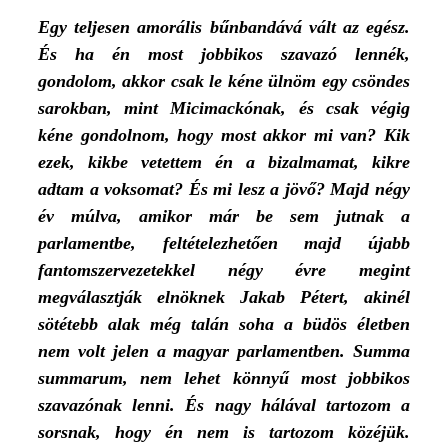
Egy teljesen amorális bűnbandává vált az egész.
És ha én most jobbikos szavazó lennék,
gondolom, akkor csak le kéne ülnöm egy csöndes
sarokban, mint Micimackónak, és csak végig
kéne gondolnom, hogy most akkor mi van? Kik
ezek, kikbe vetettem én a bizalmamat, kikre
adtam a voksomat? És mi lesz a jövő? Majd négy
év múlva, amikor már be sem jutnak a
parlamentbe, feltételezhetően majd újabb
fantomszervezetekkel négy évre megint
megválasztják elnöknek Jakab Pétert, akinél
sötétebb alak még talán soha a büdös életben
nem volt jelen a magyar parlamentben.
Summa
summarum, nem lehet könnyű most jobbikos
szavazónak lenni. És nagy hálával tartozom a
sorsnak, hogy én nem is tartozom közéjük.