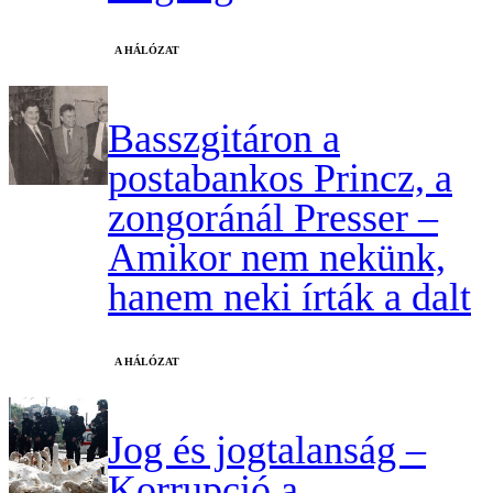
A HÁLÓZAT
Basszgitáron a
postabankos Princz, a
zongoránál Presser –
Amikor nem nekünk,
hanem neki írták a dalt
A HÁLÓZAT
Jog és jogtalanság –
Korrupció a