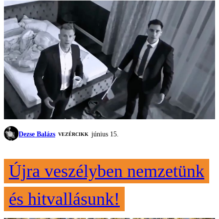
Dezse Balázs
június 15.
VEZÉRCIKK
Újra veszélyben nemzetünk
és hitvallásunk!