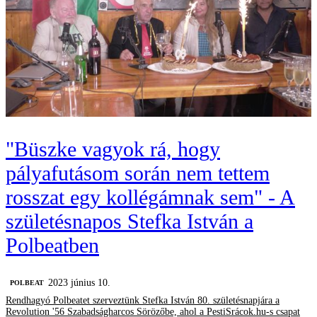
"Büszke vagyok rá, hogy
pályafutásom során nem tettem
rosszat egy kollégámnak sem" - A
születésnapos Stefka István a
Polbeatben
2023 június 10.
‎POLBEAT
Rendhagyó Polbeatet szerveztünk Stefka István 80. születésnapjára a
Revolution '56 Szabadságharcos Sörözőbe, ahol a PestiSrácok.hu-s csapat