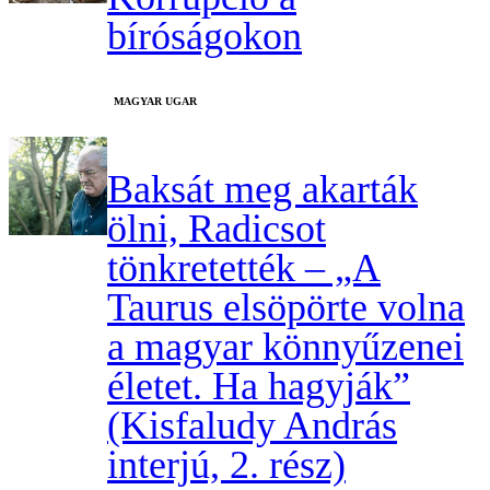
bíróságokon
MAGYAR UGAR
Baksát meg akarták
ölni, Radicsot
tönkretették – „A
Taurus elsöpörte volna
a magyar könnyűzenei
életet. Ha hagyják”
(Kisfaludy András
interjú, 2. rész)