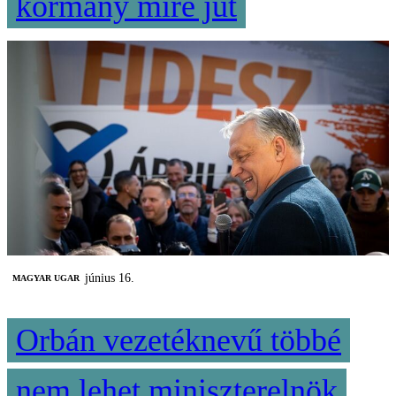
kormány mire jut
június 16.
MAGYAR UGAR
Orbán vezetéknevű többé
nem lehet miniszterelnök