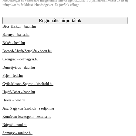
lefedettséget és változatos megjelenési lehetőséget biztosít. Folyamatosan keressük az új
irányokat és fejlődési lehetőségeket. Ez jövőnk záloga.
Regionális hírportálok
Bács-Kiskun - baon.hu
Baranya - bama.hu
Békés - beol.hu
Borsod-Abaúj-Zemplén - boon.hu
Csongrád - delmagyar.hu
Dunaújváros - duol.hu
Fejér - feol.hu
Győr-Moson-Sopron - kisalfold.hu
Hajdú-Bihar - haon.hu
Heves - heol.hu
Jász-Nagykun-Szolnok - szoljon.hu
Komárom-Esztergom - kemma.hu
Nógrád - nool.hu
Somogy - sonline.hu