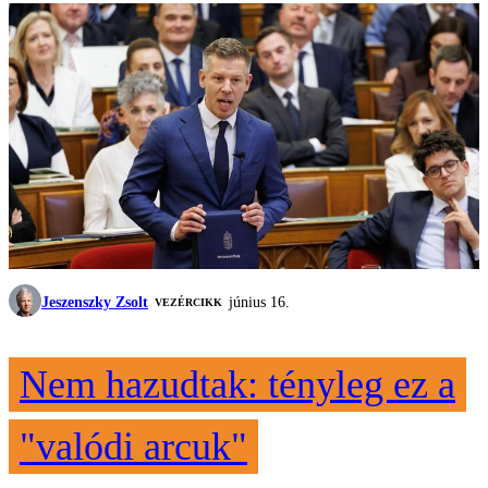
Jeszenszky Zsolt
június 16.
VEZÉRCIKK
Nem hazudtak: tényleg ez a
"valódi arcuk"