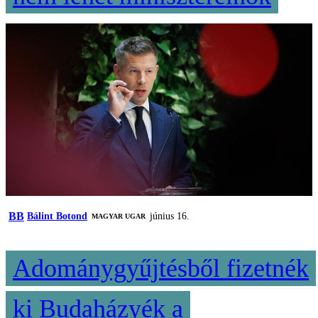
BB
Bálint Botond
június 16.
MAGYAR UGAR
Adománygyűjtésből fizetnék
ki Budaházyék a