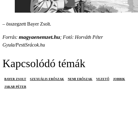
– összegzett Bayer Zsolt.
magyaenemzet.hu
Forrás:
; Fotó: Horváth Péter
Gyula/PestiSrácok.hu
Kapcsolódó témák
BAYER ZSOLT
SZEXUÁLIS ERŐSZAK
NEMI ERŐSZAK
VEZETŐ
JOBBIK
JAKAB PÉTER