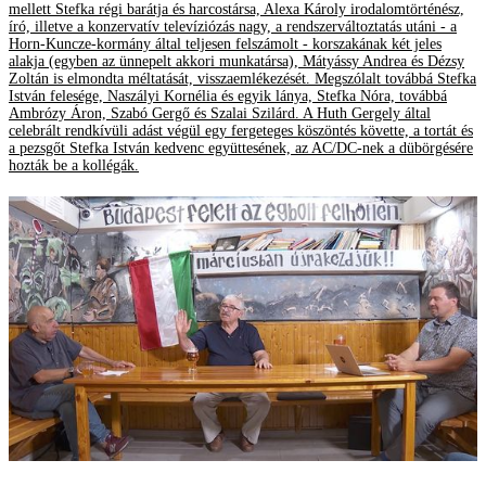
mellett Stefka régi barátja és harcostársa, Alexa Károly irodalomtörténész,
író, illetve a konzervatív televíziózás nagy, a rendszerváltoztatás utáni - a
Horn-Kuncze-kormány által teljesen felszámolt - korszakának két jeles
alakja (egyben az ünnepelt akkori munkatársa), Mátyássy Andrea és Dézsy
Zoltán is elmondta méltatását, visszaemlékezését. Megszólalt továbbá Stefka
István felesége, Naszályi Kornélia és egyik lánya, Stefka Nóra, továbbá
Ambrózy Áron, Szabó Gergő és Szalai Szilárd. A Huth Gergely által
celebrált rendkívüli adást végül egy fergeteges köszöntés követte, a tortát és
a pezsgőt Stefka István kedvenc együttesének, az AC/DC-nek a dübörgésére
hozták be a kollégák.