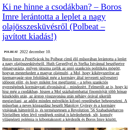
Ki ne hinne a csodákban? – Boros
Imre lerántotta a leplet a nagy
olajösszesküvésről (Polbeat –
javított kiadás!)
2022 december 10.
‎POLBEAT
Boros Imre a PestiSrácok.hu Polbeat című élő műsorában lerántotta a leplet
a nagy olajösszesküvésről. Huth Gergellyel és Stefka Istvánnal beszélgetve
elmagyarázta, milyen játszma zajlik az unió szankciós politikája mögött,
hogyan mesterkedett a magyar olajmulti, a Mol, hogy kikényszerítse az
üzemanyagár-stop feloldását még a kormány által tervezett szilveszteri
időpont előtt, és hogy miként fog megfizetni – a teljes szankciós
nyereségének kormányzati elvonásával – mindezért. Felmerült az is, hogy ki
hisz még a csodákban, hiszen a Mol százhalombattai finomítóját több hónap
küszködés után, az árstop visszavonása után néhány órával sikerült
megjavítani, az addig minden mérnökön kifogó repedéseket behegeszteni. A
műsorban a neves közgazdász beszélt Matolcsy György és a kormány
vitájának hátteréről is, és természetesen a Revolution '56 Szabadságharcos
Sörözőben jelen lévő vendégek ezúttal is kérdezhettek, sőt, komoly
világnézeti polémia is kibontakozott a kérdezők és Boros Imre között.