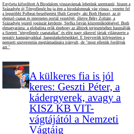
Egyfajta kifordított A Birodalom visszavágnak lehetünk szemtanúi, hiszen a
Századvég új Tényellenőr.hu-ja épp a birodalomnak vág vissza - vezette fel
a legutóbbi Polbeat-beszélgetést Huth Gergely, aki Both Hunort, az új
elemző csapat és internetes portál vezetőjét, illetve Béky Zoltánt, a
Századvég vezető jogászát kérdezte, Stefka István közreműködésével. Both
elmagyarázta: a globalista erők épphogy az álhírek terjesztéséhez használják
a fizetett "tényellenőr csapataikat" és elég nagy sikerrel jártak világszerte a
negatív kampányaikkal, hangulatkeltéseikkel. E fegyverük kifejezetten a
nemzeti szuverenitás megtámadására irányult, de "most ellenük fordítjuk
azt."
A külkeres fia is jól
keres: Geszti Péter, a
kádergyerek, avagy a
KISZ KB VIT-
vágtájától a Nemzeti
Vágtáig