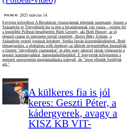
2025 március 14.
‎POLBEAT
Egyfajta kifordított A Birodalom visszavágnak lehetünk szemtanúi, hiszen a
Századvég új Tényellenőr.hu-ja épp a birodalomnak vág vissza - vezette fel
a legutóbbi Polbeat-beszélgetést Huth Gergely, aki Both Hunort, az új
elemző csapat és internetes portál vezetőjét, illetve Béky Zoltánt, a
Századvég vezető jogászát kérdezte, Stefka István közreműködésével. Both
elmagyarázta: a globalista erők épphogy az álhírek terjesztéséhez használják
a fizetett "tényellenőr csapataikat" és elég nagy sikerrel jártak világszerte a
negatív kampányaikkal, hangulatkeltéseikkel. E fegyverük kifejezetten a
nemzeti szuverenitás megtámadására irányult, de "most ellenük fordítjuk
azt."
A külkeres fia is jól
keres: Geszti Péter, a
kádergyerek, avagy a
KISZ KB VIT-