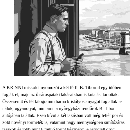
A KR NNI miskolci nyomozói a két férfit B. Tiborral egy időben
fogták el, majd az ő sárospataki lakásaikban is kutatást tartottak.
Összesen 4 és fél kilogramm barna kristályos anyagot foglaltak le
náluk, ugyanolyat, mint amit a nyíregyházi rendőrök B. Tibor
autójában találtak. Ezen kívül a két lakásban volt még fehér por és
zöld növényi törmelék is, valamint nagy mennyiségben simítózáras
tasakok és több mint 6 millió forint készpénz. A lefoglalt drog