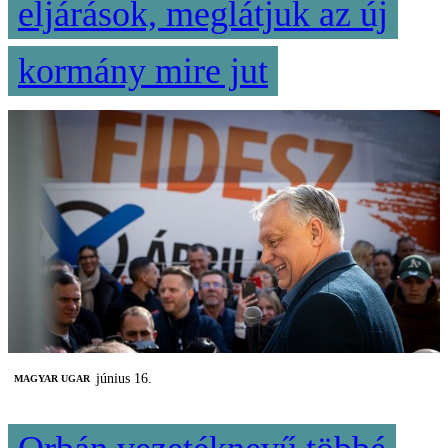
eljárások, meglátjuk az új
kormány mire jut
június 16.
MAGYAR UGAR