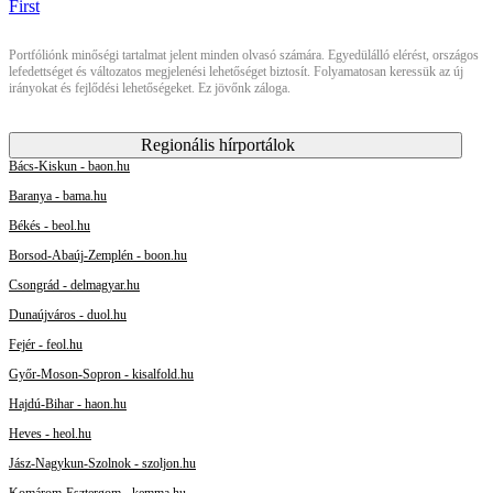
Portfóliónk minőségi tartalmat jelent minden olvasó számára. Egyedülálló elérést, országos
lefedettséget és változatos megjelenési lehetőséget biztosít. Folyamatosan keressük az új
irányokat és fejlődési lehetőségeket. Ez jövőnk záloga.
Regionális hírportálok
Bács-Kiskun - baon.hu
Baranya - bama.hu
Békés - beol.hu
Borsod-Abaúj-Zemplén - boon.hu
Csongrád - delmagyar.hu
Dunaújváros - duol.hu
Fejér - feol.hu
Győr-Moson-Sopron - kisalfold.hu
Hajdú-Bihar - haon.hu
Heves - heol.hu
Jász-Nagykun-Szolnok - szoljon.hu
Komárom-Esztergom - kemma.hu