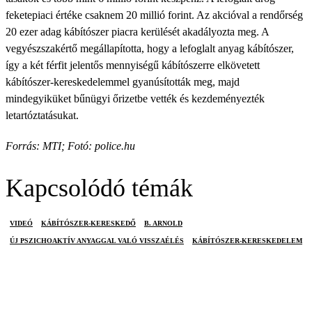
feketepiaci értéke csaknem 20 millió forint. Az akcióval a rendőrség
20 ezer adag kábítószer piacra kerülését akadályozta meg. A
vegyészszakértő megállapította, hogy a lefoglalt anyag kábítószer,
így a két férfit jelentős mennyiségű kábítószerre elkövetett
kábítószer-kereskedelemmel gyanúsították meg, majd
mindegyiküket bűnügyi őrizetbe vették és kezdeményezték
letartóztatásukat.
Forrás: MTI; Fotó: police.hu
Kapcsolódó témák
VIDEÓ
KÁBÍTÓSZER-KERESKEDŐ
B. ARNOLD
ÚJ PSZICHOAKTÍV ANYAGGAL VALÓ VISSZAÉLÉS
KÁBÍTÓSZER-KERESKEDELEM