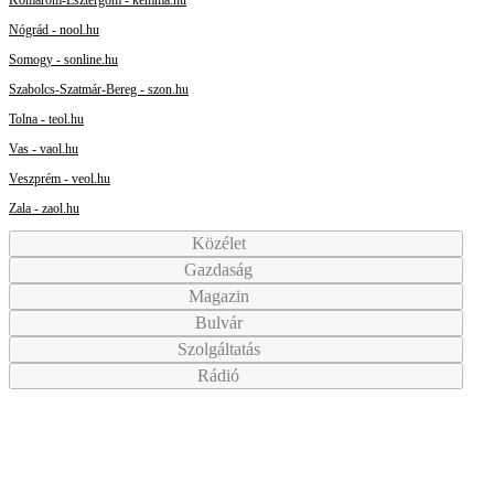
Nógrád - nool.hu
Somogy - sonline.hu
Szabolcs-Szatmár-Bereg - szon.hu
Tolna - teol.hu
Vas - vaol.hu
Veszprém - veol.hu
Zala - zaol.hu
Közélet
Gazdaság
Magazin
Bulvár
Szolgáltatás
Rádió