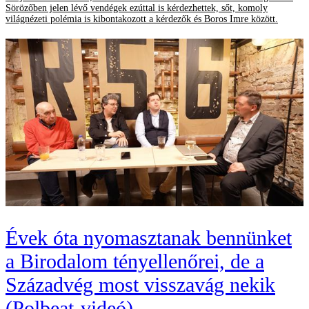
Sörözőben jelen lévő vendégek ezúttal is kérdezhettek, sőt, komoly
világnézeti polémia is kibontakozott a kérdezők és Boros Imre között.
Évek óta nyomasztanak bennünket
a Birodalom tényellenőrei, de a
Századvég most visszavág nekik
(Polbeat-videó)