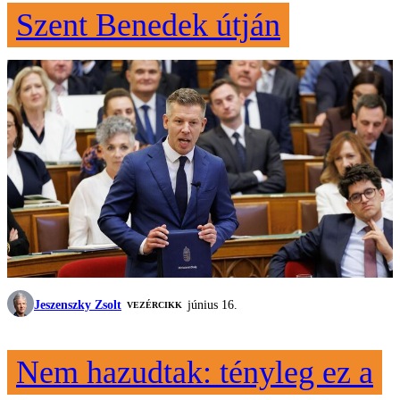
Szent Benedek útján
Jeszenszky Zsolt
június 16.
VEZÉRCIKK
Nem hazudtak: tényleg ez a