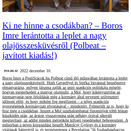
Ki ne hinne a csodákban? – Boros
Imre lerántotta a leplet a nagy
olajösszesküvésről (Polbeat –
javított kiadás!)
2022 december 10.
‎POLBEAT
Boros Imre a PestiSrácok.hu Polbeat című élő műsorában lerántotta a leplet
a nagy olajösszesküvésről. Huth Gergellyel és Stefka Istvánnal beszélgetve
elmagyarázta, milyen játszma zajlik az unió szankciós politikája mögött,
hogyan mesterkedett a magyar olajmulti, a Mol, hogy kikényszerítse az
üzemanyagár-stop feloldását még a kormány által tervezett szilveszteri
időpont előtt, és hogy miként fog megfizetni – a teljes szankciós
nyereségének kormányzati elvonásával – mindezért. Felmerült az is, hogy ki
hisz még a csodákban, hiszen a Mol százhalombattai finomítóját több hónap
küszködés után, az árstop visszavonása után néhány órával sikerült
megjavítani, az addig minden mérnökön kifogó repedéseket behegeszteni. A
műsorban a neves közgazdász beszélt Matolcsy György és a kormány
vitájának hátteréről is, és természetesen a Revolution '56 Szabadságharcos