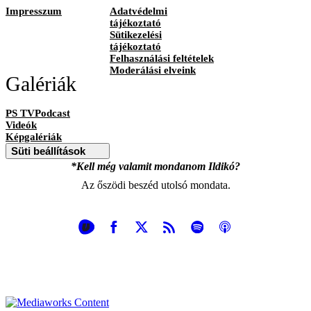
Impresszum
Adatvédelmi
tájékoztató
Sütikezelési
tájékoztató
Felhasználási feltételek
Moderálási elveink
Galériák
PS TVPodcast
Videók
Képgalériák
Süti beállítások
*Kell még valamit mondanom Ildikó?
Az őszödi beszéd utolsó mondata.