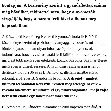
honlapján. A közlemény szerint a gyanúsítottak száma
még bővülhet, tekintettel arra, hogy a nyomozók
vizsgálják, hogy a három férfi kivel állhatott még
kapcsolatban.
A Készenléti Rendőrség Nemzeti Nyomozó Iroda (KR NNI)
közleménye szerint új pszichoaktív anyaggal visszaélés miatt indult
büntetőeljárás, miután olyan információ jutott a nyomozók
tudomására, hogy egy sárospataki férfi külföldről drogot szerez be,
majd azt több megyében értékesíti, köztük Szabolcs-Szatmár-Bereg
megyében is dílerek részére. A nyomozás részletei arra is fényt
derítettek, hogy a 36 éves B. Arnold az illegális üzletbe egyik
rokonát, a 61 éves B. Sándort is bevonta.
A drogot – amiket
külföldi weboldalon keresztül rendelt meg felesége nevére –
rokona lakcímére szállíttatta ki egy futárszolgálattal, majd rajta
keresztül eladta egy baktalórántházi dílernek.
B. Arnoldra, B. Sándorra, valamint a velük kapcsolatban álló 36