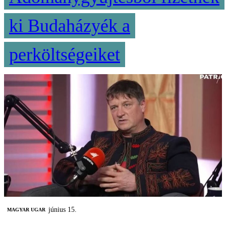
ki Budaházyék a
perköltségeiket
június 15.
MAGYAR UGAR