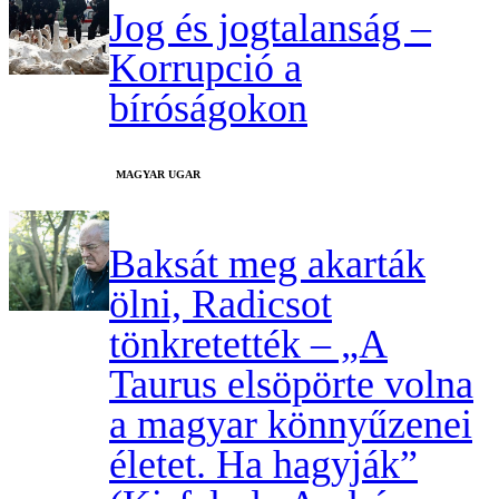
Jog és jogtalanság –
Korrupció a
bíróságokon
MAGYAR UGAR
Baksát meg akarták
ölni, Radicsot
tönkretették – „A
Taurus elsöpörte volna
a magyar könnyűzenei
életet. Ha hagyják”