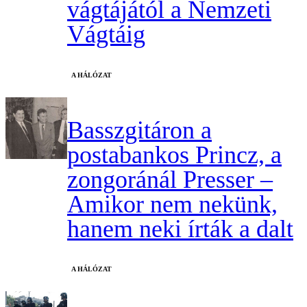
vágtájától a Nemzeti
Vágtáig
A HÁLÓZAT
Basszgitáron a
postabankos Princz, a
zongoránál Presser –
Amikor nem nekünk,
hanem neki írták a dalt
A HÁLÓZAT