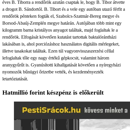
éves B. Tiborra a rendőrök azután csaptak le, hogy B. Tibor átvette
a drogot B. Sándortól. B. Tibort és a vele egy autóban utazó férfit a
rendőrök pénteken fogták el, Szabolcs-Szatmár-Bereg megye és
Borsod-Abaúj-Zemplén megye határán. Autójában több mint egy
kilogramm barna kristályos anyagot találtak, majd foglaltak le a
rendőrök. Elfogását követően kutatást tartottak baktalórántházi
lakásában is, ahol porciózáshoz használatos digitális mérlegeket,
illetve tasakokat találtak. Ezen túl vagyonvisszaszerzési céllal
lefoglaltak tőle egy nagy értékű gépkocsit, valamint három
aranygyűrűt is. Gyanúsítotti kihallgatását követően a nyíregyházi
nyomozók bűnügyi őrizetbe vették, és kezdeményezték
letartóztatását.
Hatmillió forint készpénz is előkerült