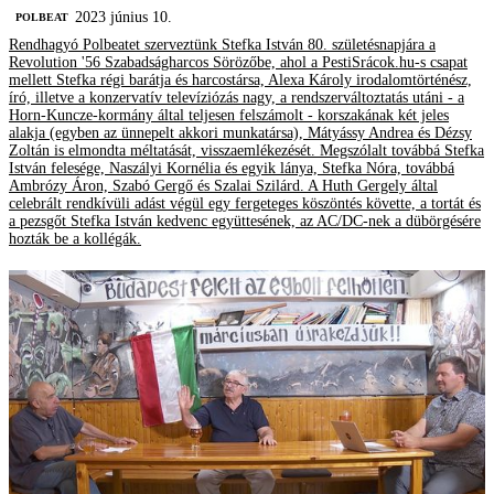
2023 június 10.
‎POLBEAT
Rendhagyó Polbeatet szerveztünk Stefka István 80. születésnapjára a
Revolution '56 Szabadságharcos Sörözőbe, ahol a PestiSrácok.hu-s csapat
mellett Stefka régi barátja és harcostársa, Alexa Károly irodalomtörténész,
író, illetve a konzervatív televíziózás nagy, a rendszerváltoztatás utáni - a
Horn-Kuncze-kormány által teljesen felszámolt - korszakának két jeles
alakja (egyben az ünnepelt akkori munkatársa), Mátyássy Andrea és Dézsy
Zoltán is elmondta méltatását, visszaemlékezését. Megszólalt továbbá Stefka
István felesége, Naszályi Kornélia és egyik lánya, Stefka Nóra, továbbá
Ambrózy Áron, Szabó Gergő és Szalai Szilárd. A Huth Gergely által
celebrált rendkívüli adást végül egy fergeteges köszöntés követte, a tortát és
a pezsgőt Stefka István kedvenc együttesének, az AC/DC-nek a dübörgésére
hozták be a kollégák.