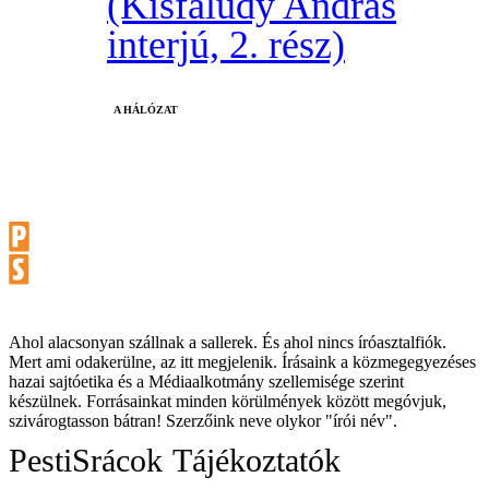
(Kisfaludy András
interjú, 2. rész)
A HÁLÓZAT
Ahol alacsonyan szállnak a sallerek. És ahol nincs íróasztalfiók.
Mert ami odakerülne, az itt megjelenik. Írásaink a közmegegyezéses
hazai sajtóetika és a Médiaalkotmány szellemisége szerint
készülnek. Forrásainkat minden körülmények között megóvjuk,
szivárogtasson bátran! Szerzőink neve olykor "írói név".
PestiSrácok
Tájékoztatók