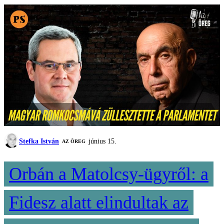
Stefka István
június 15.
AZ ÖREG
Orbán a Matolcsy-ügyről: a
Fidesz alatt elindultak az