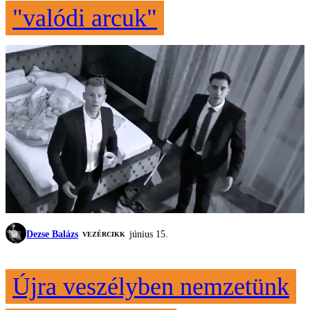
"valódi arcuk"
Dezse Balázs
június 15.
VEZÉRCIKK
Újra veszélyben nemzetünk