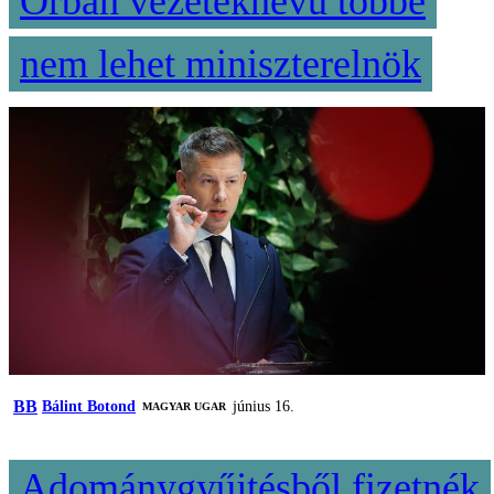
Orbán vezetéknevű többé
nem lehet miniszterelnök
BB
Bálint Botond
június 16.
MAGYAR UGAR
Adománygyűjtésből fizetnék