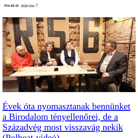
március 7.
‎POLBEAT
Évek óta nyomasztanak bennünket
a Birodalom tényellenőrei, de a
Századvég most visszavág nekik
(Polbeat-videó)