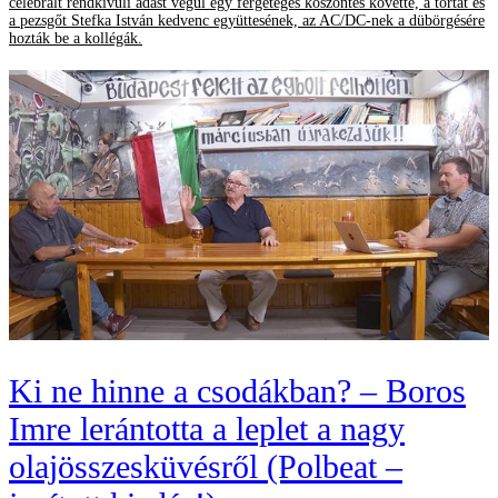
celebrált rendkívüli adást végül egy fergeteges köszöntés követte, a tortát és
a pezsgőt Stefka István kedvenc együttesének, az AC/DC-nek a dübörgésére
hozták be a kollégák.
Ki ne hinne a csodákban? – Boros
Imre lerántotta a leplet a nagy
olajösszesküvésről (Polbeat –