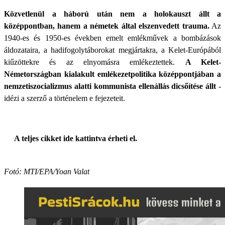
Közvetlenül a háború után nem a holokauszt állt a
középpontban, hanem a németek által elszenvedett trauma.
Az
1940-es és 1950-es években emelt emlékművek a bombázások
áldozataira, a hadifogolytáborokat megjártakra, a Kelet-Európából
kiűzöttekre és az elnyomásra emlékeztettek.
A Kelet-
Németországban kialakult emlékezetpolitika középpontjában a
nemzetiszocializmus alatti kommunista ellenállás dicsőítése állt
-
idézi a szerző a történelem e fejezeteit.
A teljes cikket ide kattintva érheti el.
Fotó: MTI/EPA/Yoan Valat