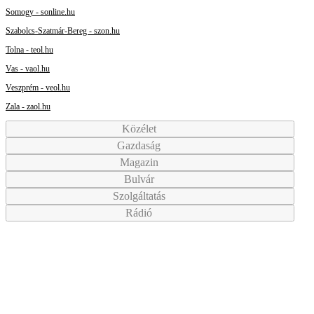
Somogy - sonline.hu
Szabolcs-Szatmár-Bereg - szon.hu
Tolna - teol.hu
Vas - vaol.hu
Veszprém - veol.hu
Zala - zaol.hu
Közélet
Gazdaság
Magazin
Bulvár
Szolgáltatás
Rádió