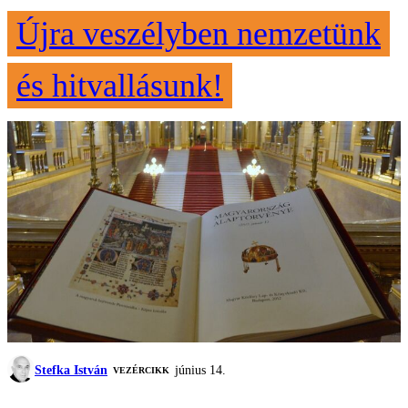
Újra veszélyben nemzetünk
és hitvallásunk!
Stefka István
június 14.
VEZÉRCIKK