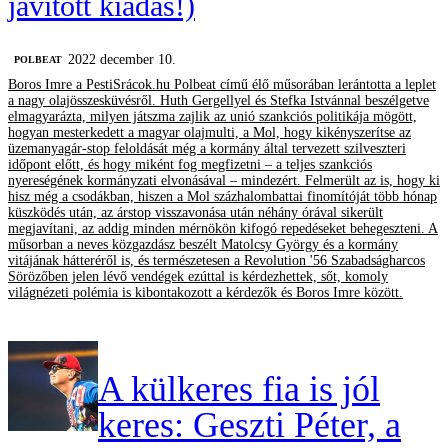
javított kiadás!)
2022 december 10.
‎POLBEAT
Boros Imre a PestiSrácok.hu Polbeat című élő műsorában lerántotta a leplet
a nagy olajösszesküvésről. Huth Gergellyel és Stefka Istvánnal beszélgetve
elmagyarázta, milyen játszma zajlik az unió szankciós politikája mögött,
hogyan mesterkedett a magyar olajmulti, a Mol, hogy kikényszerítse az
üzemanyagár-stop feloldását még a kormány által tervezett szilveszteri
időpont előtt, és hogy miként fog megfizetni – a teljes szankciós
nyereségének kormányzati elvonásával – mindezért. Felmerült az is, hogy ki
hisz még a csodákban, hiszen a Mol százhalombattai finomítóját több hónap
küszködés után, az árstop visszavonása után néhány órával sikerült
megjavítani, az addig minden mérnökön kifogó repedéseket behegeszteni. A
műsorban a neves közgazdász beszélt Matolcsy György és a kormány
vitájának hátteréről is, és természetesen a Revolution '56 Szabadságharcos
Sörözőben jelen lévő vendégek ezúttal is kérdezhettek, sőt, komoly
világnézeti polémia is kibontakozott a kérdezők és Boros Imre között.
A külkeres fia is jól
keres: Geszti Péter, a