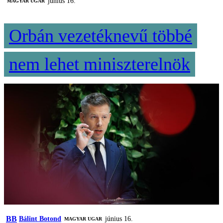
június 16.
MAGYAR UGAR
Orbán vezetéknevű többé
nem lehet miniszterelnök
BB
Bálint Botond
június 16.
MAGYAR UGAR