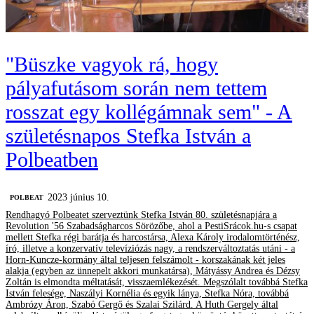
"Büszke vagyok rá, hogy
pályafutásom során nem tettem
rosszat egy kollégámnak sem" - A
születésnapos Stefka István a
Polbeatben
2023 június 10.
‎POLBEAT
Rendhagyó Polbeatet szerveztünk Stefka István 80. születésnapjára a
Revolution '56 Szabadságharcos Sörözőbe, ahol a PestiSrácok.hu-s csapat
mellett Stefka régi barátja és harcostársa, Alexa Károly irodalomtörténész,
író, illetve a konzervatív televíziózás nagy, a rendszerváltoztatás utáni - a
Horn-Kuncze-kormány által teljesen felszámolt - korszakának két jeles
alakja (egyben az ünnepelt akkori munkatársa), Mátyássy Andrea és Dézsy
Zoltán is elmondta méltatását, visszaemlékezését. Megszólalt továbbá Stefka
István felesége, Naszályi Kornélia és egyik lánya, Stefka Nóra, továbbá
Ambrózy Áron, Szabó Gergő és Szalai Szilárd. A Huth Gergely által