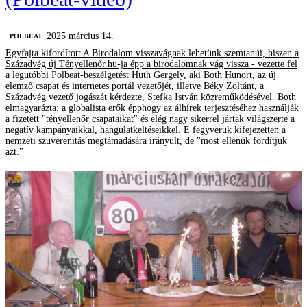
2025 március 14.
‎POLBEAT
Egyfajta kifordított A Birodalom visszavágnak lehetünk szemtanúi, hiszen a
Századvég új Tényellenőr.hu-ja épp a birodalomnak vág vissza - vezette fel
a legutóbbi Polbeat-beszélgetést Huth Gergely, aki Both Hunort, az új
elemző csapat és internetes portál vezetőjét, illetve Béky Zoltánt, a
Századvég vezető jogászát kérdezte, Stefka István közreműködésével. Both
elmagyarázta: a globalista erők épphogy az álhírek terjesztéséhez használják
a fizetett "tényellenőr csapataikat" és elég nagy sikerrel jártak világszerte a
negatív kampányaikkal, hangulatkeltéseikkel. E fegyverük kifejezetten a
nemzeti szuverenitás megtámadására irányult, de "most ellenük fordítjuk
azt."