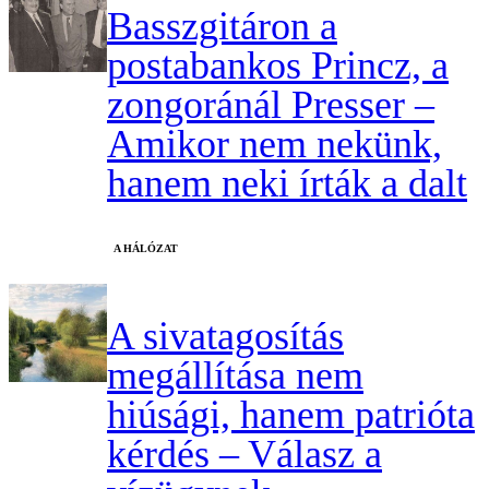
Basszgitáron a
postabankos Princz, a
zongoránál Presser –
Amikor nem nekünk,
hanem neki írták a dalt
A HÁLÓZAT
A sivatagosítás
megállítása nem
hiúsági, hanem patrióta
kérdés – Válasz a