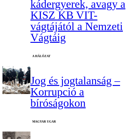
kádergyerek, avagy a
KISZ KB VIT-
vágtájától a Nemzeti
Vágtáig
A HÁLÓZAT
Jog és jogtalanság –
Korrupció a
bíróságokon
MAGYAR UGAR