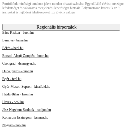
Portfóliónk minőségi tartalmat jelent minden olvasó számára. Egyedülálló elérést, országos
lefedettséget és változatos megjelenési lehetőséget biztosít. Folyamatosan keressük az új
irányokat és fejlődési lehetőségeket. Ez jövőnk záloga.
Regionális hírportálok
Bács-Kiskun - baon.hu
Baranya - bama.hu
Békés - beol.hu
Borsod-Abaúj-Zemplén - boon.hu
Csongrád - delmagyar.hu
Dunaújváros - duol.hu
Fejér - feol.hu
Győr-Moson-Sopron - kisalfold.hu
Hajdú-Bihar - haon.hu
Heves - heol.hu
Jász-Nagykun-Szolnok - szoljon.hu
Komárom-Esztergom - kemma.hu
Nógrád - nool.hu