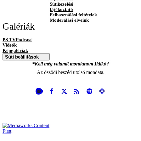
Sütikezelési
tájékoztató
Felhasználási feltételek
Moderálási elveink
Galériák
PS TVPodcast
Videók
Képgalériák
Süti beállítások
*Kell még valamit mondanom Ildikó?
Az őszödi beszéd utolsó mondata.