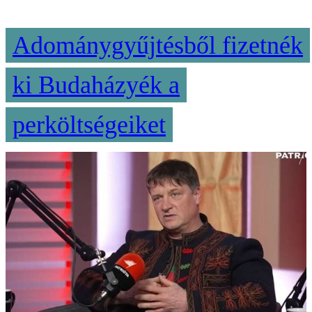
Adománygyűjtésből fizetnék
ki Budaházyék a
perköltségeiket