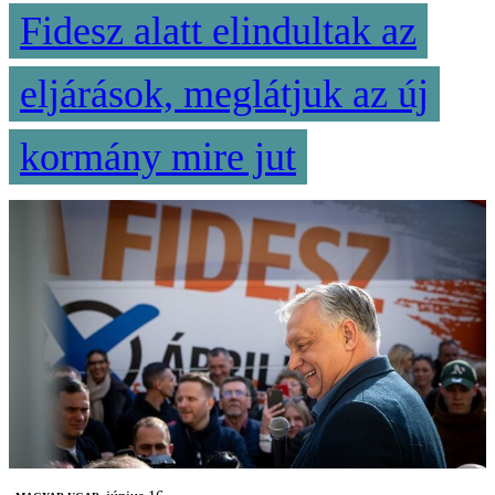
Fidesz alatt elindultak az
eljárások, meglátjuk az új
kormány mire jut