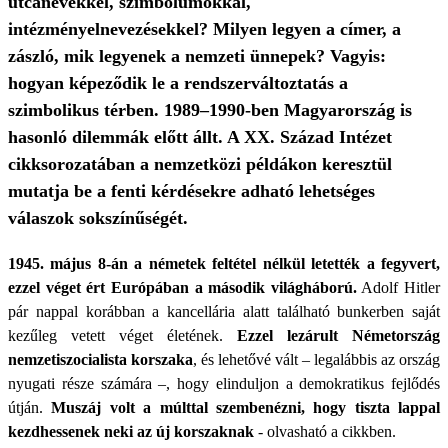
utcanevekkel, szimbólumokkal,
intézményelnevezésekkel? Milyen legyen a címer, a
zászló, mik legyenek a nemzeti ünnepek? Vagyis:
hogyan képeződik le a rendszerváltoztatás a
szimbolikus térben. 1989­­­–1990-ben Magyarország is
hasonló dilemmák előtt állt. A XX. Század Intézet
cikksorozatában a nemzetközi példákon keresztül
mutatja be a fenti kérdésekre adható lehetséges
válaszok sokszínűségét.
1945. május 8-án a németek feltétel nélkül letették a fegyvert,
ezzel véget ért Európában a második világháború.
Adolf Hitler
pár nappal korábban a kancellária alatt található bunkerben saját
kezűleg vetett véget életének.
Ezzel lezárult Németország
nemzetiszocialista korszaka
, és lehetővé vált – legalábbis az ország
nyugati része számára –, hogy elinduljon a demokratikus fejlődés
útján.
Muszáj volt a múlttal szembenézni, hogy tiszta lappal
kezdhessenek neki az új korszaknak
- olvasható a cikkben.