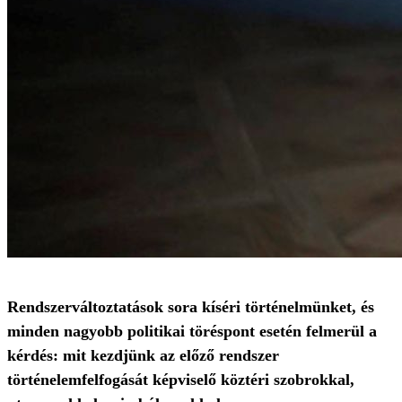
Rendszerváltoztatások sora kíséri történelmünket, és
minden nagyobb politikai töréspont esetén felmerül a
kérdés: mit kezdjünk az előző rendszer
történelemfelfogását képviselő köztéri szobrokkal,