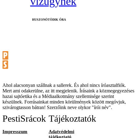
vízügynek
HUSZONÖTÖDIK ÓRA
Ahol alacsonyan szállnak a sallerek. És ahol nincs íróasztalfiók.
Mert ami odakerülne, az itt megjelenik. Írásaink a közmegegyezéses
hazai sajtóetika és a Médiaalkotmány szellemisége szerint
készülnek. Forrásainkat minden körülmények között megóvjuk,
szivárogtasson bátran! Szerzőink neve olykor "írói név".
PestiSrácok
Tájékoztatók
Impresszum
Adatvédelmi
tájékoztató