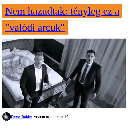
Nem hazudtak: tényleg ez a
"valódi arcuk"
Dezse Balázs
június 15.
VEZÉRCIKK