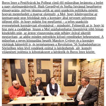
Boros Imre a PestiSrácok.hu Polbeat című élő műsorában lerántotta a leplet
a nagy olajösszesküvésről. Huth Gergellyel és Stefka Istvánnal beszélgetve
elmagyarázta, milyen játszma zajlik az unió szankciós politikája mögött,
hogyan mesterkedett a magyar olajmulti, a Mol, hogy kikényszerítse az
üzemanyagár-stop feloldását még a kormány által tervezett szilveszteri
időpont előtt, és hogy miként fog megfizetni – a teljes szankciós
nyereségének kormányzati elvonásával – mindezért. Felmerült az is, hogy ki
hisz még a csodákban, hiszen a Mol százhalombattai finomítóját több hónap
küszködés után, az árstop visszavonása után néhány órával sikerült
megjavítani, az addig minden mérnökön kifogó repedéseket behegeszteni. A
műsorban a neves közgazdász beszélt Matolcsy György és a kormány
vitájának hátteréről is, és természetesen a Revolution '56 Szabadságharcos
Sörözőben jelen lévő vendégek ezúttal is kérdezhettek, sőt, komoly
világnézeti polémia is kibontakozott a kérdezők és Boros Imre között.