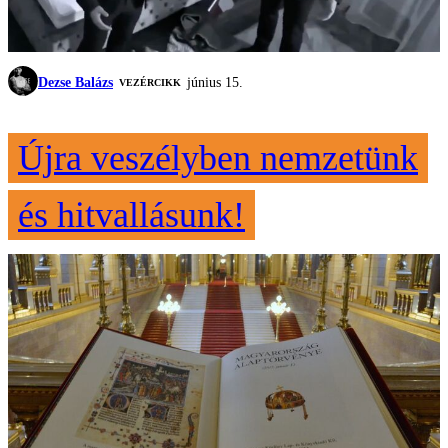
Dezse Balázs
június 15.
VEZÉRCIKK
Újra veszélyben nemzetünk
és hitvallásunk!