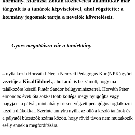
kormány, Maruzsa Zoltán köznevelési államtitkár már
tárgyalt is a tanárok képviselőivel, ahol rögzítette: a
kormány jogosnak tartja a nevelők követeléseit.
Gyors megoldásra vár a tanárhiány
– nyilatkozta Horváth Péter, a Nemzeti Pedagógus Kar (NPK) győri
Kisalföldnek
vezetője a
, ahol arról is beszámolt, hogy ma
találkozóra készül Pintér Sándor belügyminiszterrel. Horváth Péter
elmondta: évek óta sokkal több kolléga megy nyugdíjba vagy
hagyja el a pályát, mint ahány frissen végzett pedagógus foglalkozni
kezd a diákokkal. Szerinte annyira nyílik az olló a kezdő tanárok és
a pályától búcsúzók száma között, hogy rövid távon nem mutatkozik
esély ennek a megfordítására.