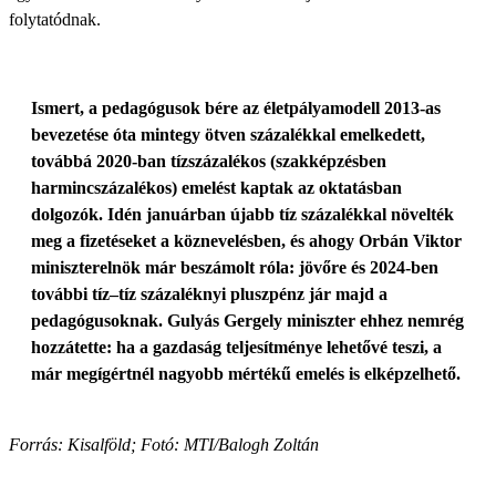
folytatódnak.
Ismert, a pedagógusok bére az életpályamodell 2013-as
bevezetése óta mintegy ötven százalékkal emelkedett,
továbbá 2020-ban tízszázalékos (szakképzésben
harmincszázalékos) emelést kaptak az oktatásban
dolgozók. Idén januárban újabb tíz százalékkal növelték
meg a fizetéseket a köznevelésben, és ahogy Orbán Viktor
miniszterelnök már beszámolt róla: jövőre és 2024-ben
további tíz–tíz százaléknyi pluszpénz jár majd a
pedagógusoknak. Gulyás Gergely miniszter ehhez nemrég
hozzátette: ha a gazdaság teljesítménye lehetővé teszi, a
már megígértnél nagyobb mértékű emelés is elképzelhető.
Forrás: Kisalföld; Fotó: MTI/Balogh Zoltán