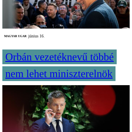
június 16.
MAGYAR UGAR
Orbán vezetéknevű többé
nem lehet miniszterelnök