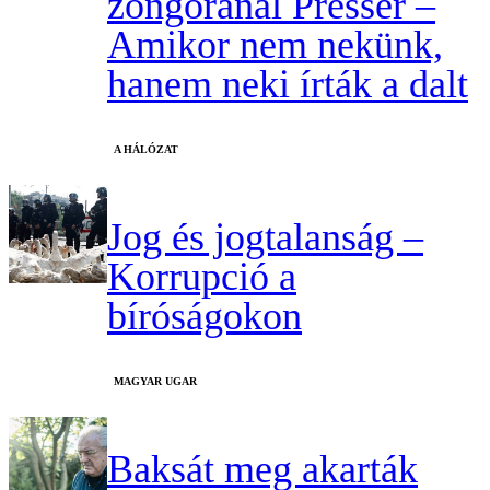
zongoránál Presser –
Amikor nem nekünk,
hanem neki írták a dalt
A HÁLÓZAT
Jog és jogtalanság –
Korrupció a
bíróságokon
MAGYAR UGAR
Baksát meg akarták