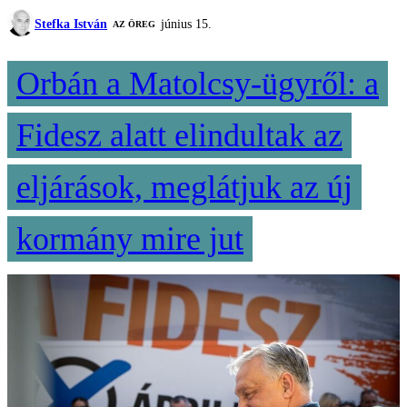
Stefka István
június 15.
AZ ÖREG
Orbán a Matolcsy-ügyről: a
Fidesz alatt elindultak az
eljárások, meglátjuk az új
kormány mire jut