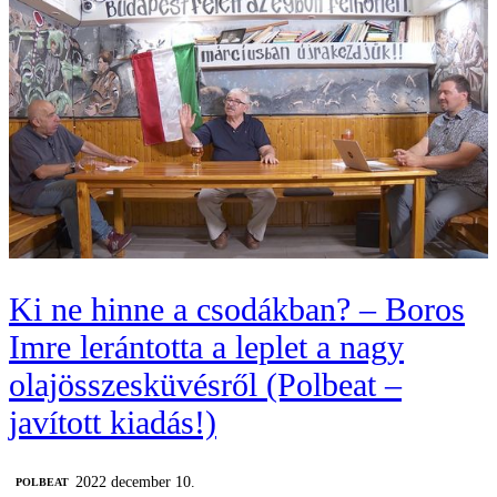
Ki ne hinne a csodákban? – Boros
Imre lerántotta a leplet a nagy
olajösszesküvésről (Polbeat –
javított kiadás!)
2022 december 10.
‎POLBEAT