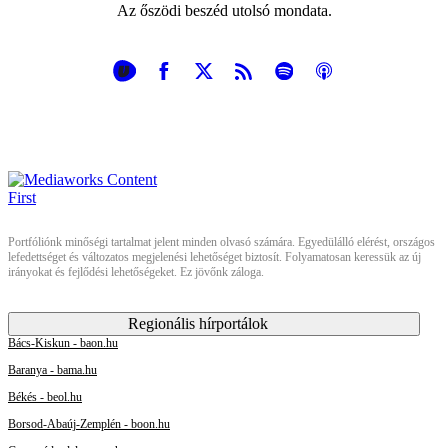
Az őszödi beszéd utolsó mondata.
Portfóliónk minőségi tartalmat jelent minden olvasó számára. Egyedülálló elérést, országos
lefedettséget és változatos megjelenési lehetőséget biztosít. Folyamatosan keressük az új
irányokat és fejlődési lehetőségeket. Ez jövőnk záloga.
Regionális hírportálok
Bács-Kiskun - baon.hu
Baranya - bama.hu
Békés - beol.hu
Borsod-Abaúj-Zemplén - boon.hu