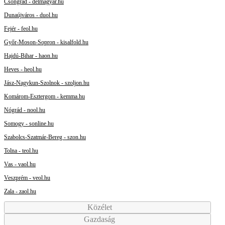
Csongrád - delmagyar.hu
Dunaújváros - duol.hu
Fejér - feol.hu
Győr-Moson-Sopron - kisalfold.hu
Hajdú-Bihar - haon.hu
Heves - heol.hu
Jász-Nagykun-Szolnok - szoljon.hu
Komárom-Esztergom - kemma.hu
Nógrád - nool.hu
Somogy - sonline.hu
Szabolcs-Szatmár-Bereg - szon.hu
Tolna - teol.hu
Vas - vaol.hu
Veszprém - veol.hu
Zala - zaol.hu
Közélet
Gazdaság