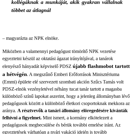
kollégáknak a munkáját, akik gyakran vállalnak
többet az átlagnál
– magyarázta az NPK elnöke.
Miközben a valamennyi pedagógust tömörítő NPK vezetése
egyeztetni készül az oktatási ágazat irányítójával, a tanárok
újabb flashmobot tartott
elenyésző hányadát képviselő PDSZ
a hétvégén
. A megszűnő Emberi Erőforrások Minisztériuma
(Emmi) épülete elé szervezett szombati akción Szűcs Tamás volt
PDSZ-elnök vezényletével néhány tucat tanár tartott a magasba
különböző színű lapokat aszerint, hogy a jelenleg állományban lévő
pedagógusok között a különböző életkori csoportoknak mekkora az
aránya.
A résztvevők a tanári állomány elöregedésére kívánták
felhívni a figyelmet.
Mint ismert, a kormány elkötelezett a
pedagógusok megbecsülése és bérük további emelése iránt. Az
egyeztetések várhatóan a nyári vakáció idején is tovább