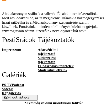
Ahol alacsonyan szállnak a sallerek. És ahol nincs íróasztalfiók.
Mert ami odakerülne, az itt megjelenik. Írásaink a közmegegyezéses
hazai sajtóetika és a Médiaalkotmány szellemisége szerint
készülnek. Forrásainkat minden körülmények között megóvjuk,
szivárogtasson bátran! Szerzőink neve olykor "írói név".
PestiSrácok
Tájékoztatók
Impresszum
Adatvédelmi
tájékoztató
Sütikezelési
tájékoztató
Felhasználási feltételek
Moderálási elveink
Galériák
PS TVPodcast
Videók
Képgalériák
Süti beállítások
*Kell még valamit mondanom Ildikó?