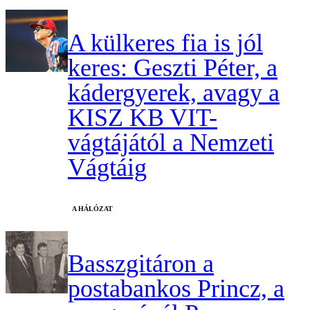
A külkeres fia is jól
keres: Geszti Péter, a
kádergyerek, avagy a
KISZ KB VIT-
vágtájától a Nemzeti
Vágtáig
A HÁLÓZAT
Basszgitáron a
postabankos Princz, a