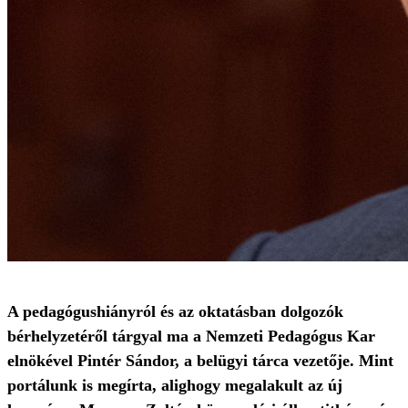
A pedagógushiányról és az oktatásban dolgozók
bérhelyzetéről tárgyal ma a Nemzeti Pedagógus Kar
elnökével Pintér Sándor, a belügyi tárca vezetője. Mint
portálunk is megírta, alighogy megalakult az új