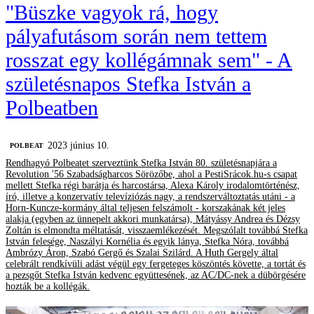
"Büszke vagyok rá, hogy
pályafutásom során nem tettem
rosszat egy kollégámnak sem" - A
születésnapos Stefka István a
Polbeatben
2023 június 10.
‎POLBEAT
Rendhagyó Polbeatet szerveztünk Stefka István 80. születésnapjára a
Revolution '56 Szabadságharcos Sörözőbe, ahol a PestiSrácok.hu-s csapat
mellett Stefka régi barátja és harcostársa, Alexa Károly irodalomtörténész,
író, illetve a konzervatív televíziózás nagy, a rendszerváltoztatás utáni - a
Horn-Kuncze-kormány által teljesen felszámolt - korszakának két jeles
alakja (egyben az ünnepelt akkori munkatársa), Mátyássy Andrea és Dézsy
Zoltán is elmondta méltatását, visszaemlékezését. Megszólalt továbbá Stefka
István felesége, Naszályi Kornélia és egyik lánya, Stefka Nóra, továbbá
Ambrózy Áron, Szabó Gergő és Szalai Szilárd. A Huth Gergely által
celebrált rendkívüli adást végül egy fergeteges köszöntés követte, a tortát és
a pezsgőt Stefka István kedvenc együttesének, az AC/DC-nek a dübörgésére
hozták be a kollégák.