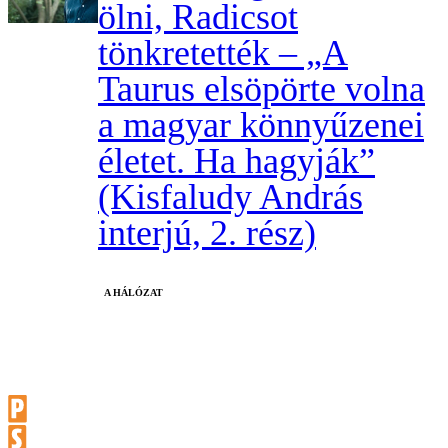
ölni, Radicsot
tönkretették – „A
Taurus elsöpörte volna
a magyar könnyűzenei
életet. Ha hagyják”
(Kisfaludy András
interjú, 2. rész)
A HÁLÓZAT