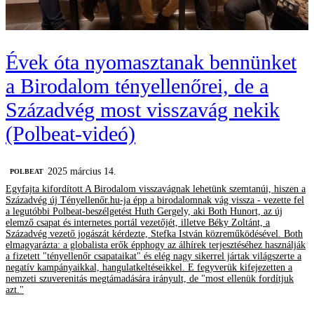
Évek óta nyomasztanak bennünket
a Birodalom tényellenőrei, de a
Századvég most visszavág nekik
(Polbeat-videó)
2025 március 14.
‎POLBEAT
Egyfajta kifordított A Birodalom visszavágnak lehetünk szemtanúi, hiszen a
Századvég új Tényellenőr.hu-ja épp a birodalomnak vág vissza - vezette fel
a legutóbbi Polbeat-beszélgetést Huth Gergely, aki Both Hunort, az új
elemző csapat és internetes portál vezetőjét, illetve Béky Zoltánt, a
Századvég vezető jogászát kérdezte, Stefka István közreműködésével. Both
elmagyarázta: a globalista erők épphogy az álhírek terjesztéséhez használják
a fizetett "tényellenőr csapataikat" és elég nagy sikerrel jártak világszerte a
negatív kampányaikkal, hangulatkeltéseikkel. E fegyverük kifejezetten a
nemzeti szuverenitás megtámadására irányult, de "most ellenük fordítjuk
azt."