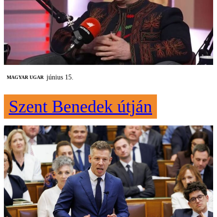
június 15.
MAGYAR UGAR
Szent Benedek útján