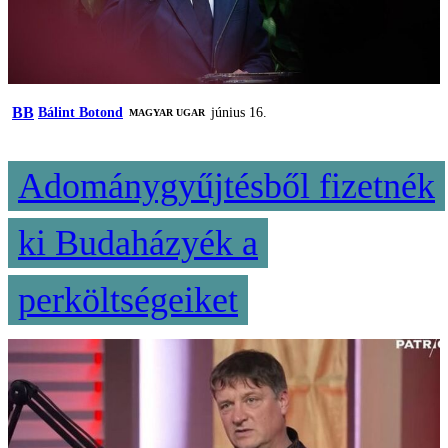
BB
Bálint Botond
június 16.
MAGYAR UGAR
Adománygyűjtésből fizetnék
ki Budaházyék a
perköltségeiket