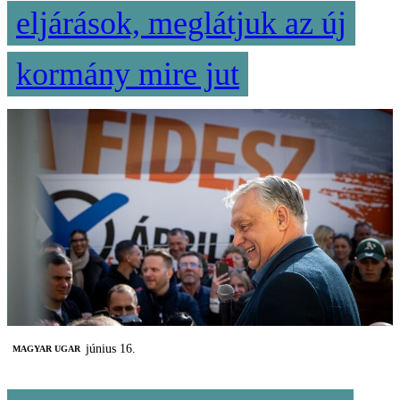
eljárások, meglátjuk az új
kormány mire jut
június 16.
MAGYAR UGAR