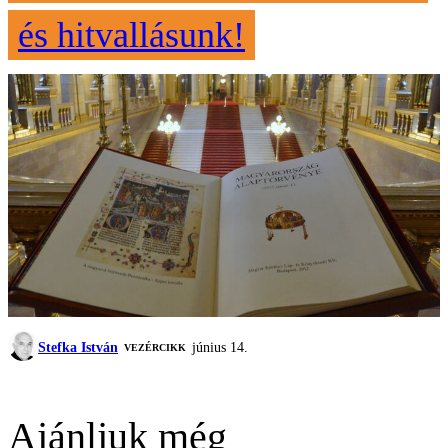
és hitvallásunk!
Stefka István
június 14.
VEZÉRCIKK
Ajánljuk még