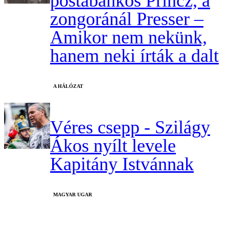
postabankos Princz, a
zongoránál Presser –
Amikor nem nekünk,
hanem neki írták a dalt
A HÁLÓZAT
Véres csepp - Szilágy
Ákos nyílt levele
Kapitány Istvánnak
MAGYAR UGAR