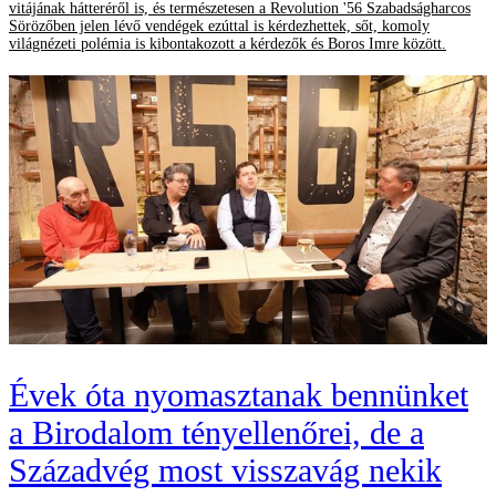
vitájának hátteréről is, és természetesen a Revolution '56 Szabadságharcos
Sörözőben jelen lévő vendégek ezúttal is kérdezhettek, sőt, komoly
világnézeti polémia is kibontakozott a kérdezők és Boros Imre között.
Évek óta nyomasztanak bennünket
a Birodalom tényellenőrei, de a
Századvég most visszavág nekik