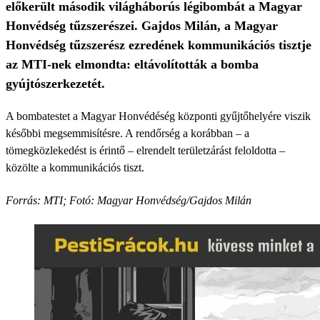
előkerült második világháborús légibombát a Magyar
Honvédség tűzszerészei. Gajdos Milán, a Magyar
Honvédség tűzszerész ezredének kommunikációs tisztje
az MTI-nek elmondta: eltávolították a bomba
gyújtószerkezetét.
A bombatestet a Magyar Honvédéség központi gyűjtőhelyére viszik
későbbi megsemmisítésre. A rendőrség a korábban – a
tömegközlekedést is érintő – elrendelt területzárást feloldotta –
közölte a kommunikációs tiszt.
Forrás: MTI; Fotó: Magyar Honvédség/Gajdos Milán