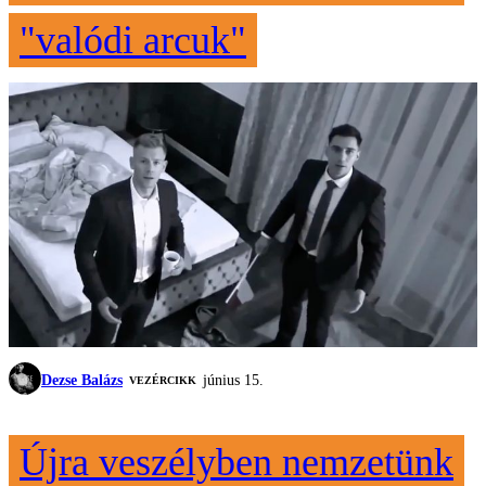
"valódi arcuk"
Dezse Balázs
június 15.
VEZÉRCIKK
Újra veszélyben nemzetünk