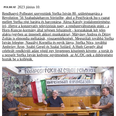
2023 június 10.
‎POLBEAT
Rendhagyó Polbeatet szerveztünk Stefka István 80. születésnapjára a
Revolution '56 Szabadságharcos Sörözőbe, ahol a PestiSrácok.hu-s csapat
mellett Stefka régi barátja és harcostársa, Alexa Károly irodalomtörténész,
író, illetve a konzervatív televíziózás nagy, a rendszerváltoztatás utáni - a
Horn-Kuncze-kormány által teljesen felszámolt - korszakának két jeles
alakja (egyben az ünnepelt akkori munkatársa), Mátyássy Andrea és Dézsy
Zoltán is elmondta méltatását, visszaemlékezését. Megszólalt továbbá Stefka
István felesége, Naszályi Kornélia és egyik lánya, Stefka Nóra, továbbá
Ambrózy Áron, Szabó Gergő és Szalai Szilárd. A Huth Gergely által
celebrált rendkívüli adást végül egy fergeteges köszöntés követte, a tortát és
a pezsgőt Stefka István kedvenc együttesének, az AC/DC-nek a dübörgésére
hozták be a kollégák.