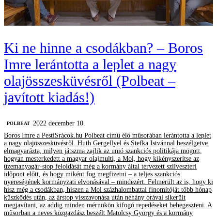
Ki ne hinne a csodákban? – Boros
Imre lerántotta a leplet a nagy
olajösszesküvésről (Polbeat –
javított kiadás!)
2022 december 10.
‎POLBEAT
Boros Imre a PestiSrácok.hu Polbeat című élő műsorában lerántotta a leplet
a nagy olajösszesküvésről. Huth Gergellyel és Stefka Istvánnal beszélgetve
elmagyarázta, milyen játszma zajlik az unió szankciós politikája mögött,
hogyan mesterkedett a magyar olajmulti, a Mol, hogy kikényszerítse az
üzemanyagár-stop feloldását még a kormány által tervezett szilveszteri
időpont előtt, és hogy miként fog megfizetni – a teljes szankciós
nyereségének kormányzati elvonásával – mindezért. Felmerült az is, hogy ki
hisz még a csodákban, hiszen a Mol százhalombattai finomítóját több hónap
küszködés után, az árstop visszavonása után néhány órával sikerült
megjavítani, az addig minden mérnökön kifogó repedéseket behegeszteni. A
műsorban a neves közgazdász beszélt Matolcsy György és a kormány