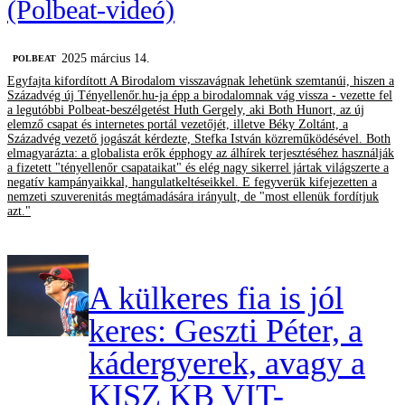
(Polbeat-videó)
2025 március 14.
‎POLBEAT
Egyfajta kifordított A Birodalom visszavágnak lehetünk szemtanúi, hiszen a
Századvég új Tényellenőr.hu-ja épp a birodalomnak vág vissza - vezette fel
a legutóbbi Polbeat-beszélgetést Huth Gergely, aki Both Hunort, az új
elemző csapat és internetes portál vezetőjét, illetve Béky Zoltánt, a
Századvég vezető jogászát kérdezte, Stefka István közreműködésével. Both
elmagyarázta: a globalista erők épphogy az álhírek terjesztéséhez használják
a fizetett "tényellenőr csapataikat" és elég nagy sikerrel jártak világszerte a
negatív kampányaikkal, hangulatkeltéseikkel. E fegyverük kifejezetten a
nemzeti szuverenitás megtámadására irányult, de "most ellenük fordítjuk
azt."
A külkeres fia is jól
keres: Geszti Péter, a
kádergyerek, avagy a
KISZ KB VIT-