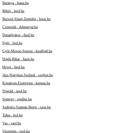
Baranya - bama.hu
Békés - beol.hu
Borsod-Abaúj-Zemplén - boon.hu
Csongrád - delmagyar.hu
Dunaújváros - duol.hu
Fejér - feol.hu
Győr-Moson-Sopron - kisalfold.hu
Hajdú-Bihar - haon.hu
Heves - heol.hu
Jász-Nagykun-Szolnok - szoljon.hu
Komárom-Esztergom - kemma.hu
Nógrád - nool.hu
Somogy - sonline.hu
Szabolcs-Szatmár-Bereg - szon.hu
Tolna - teol.hu
Vas - vaol.hu
Veszprém - veol.hu