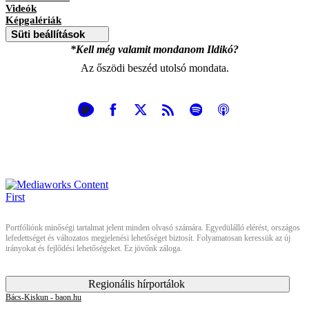
Videók
Képgalériák
Süti beállítások
*Kell még valamit mondanom Ildikó?
Az őszödi beszéd utolsó mondata.
Portfóliónk minőségi tartalmat jelent minden olvasó számára. Egyedülálló elérést, országos
lefedettséget és változatos megjelenési lehetőséget biztosít. Folyamatosan keressük az új
irányokat és fejlődési lehetőségeket. Ez jövőnk záloga.
Regionális hírportálok
Bács-Kiskun - baon.hu