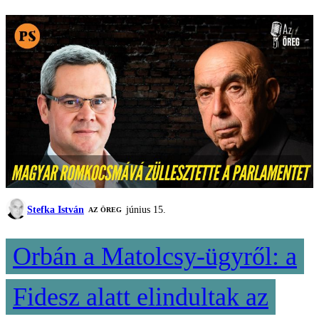
Stefka István
június 15.
AZ ÖREG
Orbán a Matolcsy-ügyről: a
Fidesz alatt elindultak az