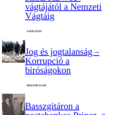
vágtájától a Nemzeti
Vágtáig
A HÁLÓZAT
Jog és jogtalanság –
Korrupció a
bíróságokon
MAGYAR UGAR
Basszgitáron a