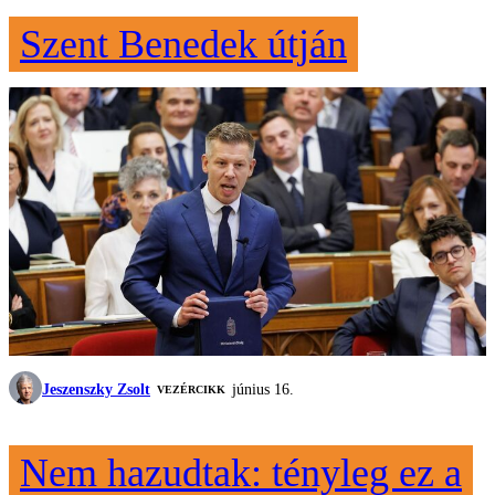
Szent Benedek útján
Jeszenszky Zsolt
június 16.
VEZÉRCIKK
Nem hazudtak: tényleg ez a