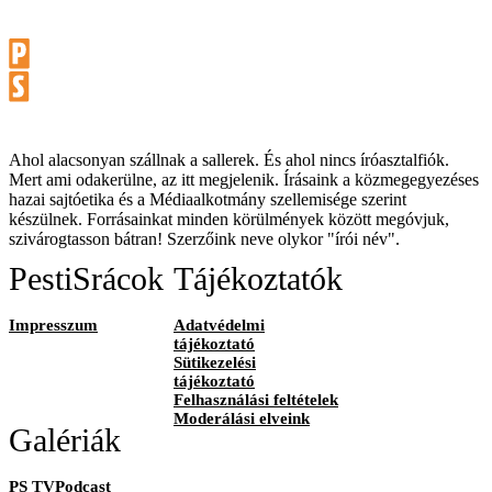
Ahol alacsonyan szállnak a sallerek. És ahol nincs íróasztalfiók.
Mert ami odakerülne, az itt megjelenik. Írásaink a közmegegyezéses
hazai sajtóetika és a Médiaalkotmány szellemisége szerint
készülnek. Forrásainkat minden körülmények között megóvjuk,
szivárogtasson bátran! Szerzőink neve olykor "írói név".
PestiSrácok
Tájékoztatók
Impresszum
Adatvédelmi
tájékoztató
Sütikezelési
tájékoztató
Felhasználási feltételek
Moderálási elveink
Galériák
PS TVPodcast