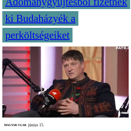
Adománygyűjtésből fizetnék
ki Budaházyék a
perköltségeiket
június 15.
MAGYAR UGAR