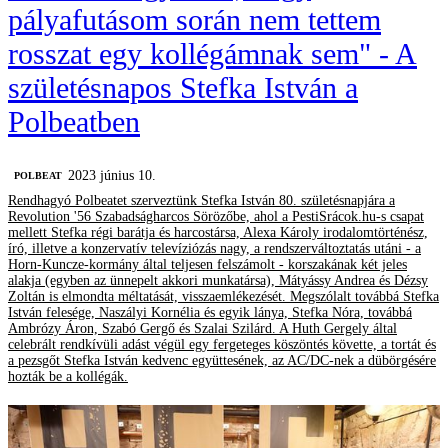
pályafutásom során nem tettem
rosszat egy kollégámnak sem" - A
születésnapos Stefka István a
Polbeatben
2023 június 10.
‎POLBEAT
Rendhagyó Polbeatet szerveztünk Stefka István 80. születésnapjára a
Revolution '56 Szabadságharcos Sörözőbe, ahol a PestiSrácok.hu-s csapat
mellett Stefka régi barátja és harcostársa, Alexa Károly irodalomtörténész,
író, illetve a konzervatív televíziózás nagy, a rendszerváltoztatás utáni - a
Horn-Kuncze-kormány által teljesen felszámolt - korszakának két jeles
alakja (egyben az ünnepelt akkori munkatársa), Mátyássy Andrea és Dézsy
Zoltán is elmondta méltatását, visszaemlékezését. Megszólalt továbbá Stefka
István felesége, Naszályi Kornélia és egyik lánya, Stefka Nóra, továbbá
Ambrózy Áron, Szabó Gergő és Szalai Szilárd. A Huth Gergely által
celebrált rendkívüli adást végül egy fergeteges köszöntés követte, a tortát és
a pezsgőt Stefka István kedvenc együttesének, az AC/DC-nek a dübörgésére
hozták be a kollégák.