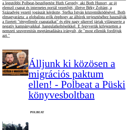
a legutóbbi Polbeat-beszélgetést Huth Gergely, aki Both Hunort, az új
elemző csapat és internetes portál vezetőjét, illetve Béky Zoltánt, a
Századvég vezető jogászát kérdezte, Stefka István közreműködésével. Both
elmagyarázta: a globalista erők épphogy az álhírek terjesztéséhez használják
a fizetett "tényellenőr csapataikat" és elég nagy sikerrel jártak világszerte a
negatív kampányaikkal, hangulatkeltéseikkel. E fegyverük kifejezetten a
nemzeti szuverenitás megtámadására irányult, de "most ellenük fordítjuk
azt."
Álljunk ki közösen a
migrációs paktum
ellen! - Polbeat a Püski
könyvesboltban
‎POLBEAT