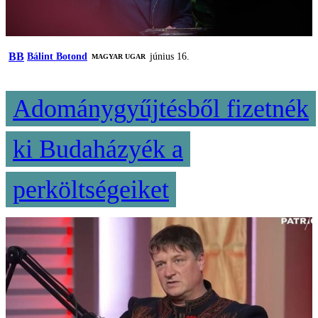
BB
Bálint Botond
június 16.
MAGYAR UGAR
Adománygyűjtésből fizetnék
ki Budaházyék a
perköltségeiket