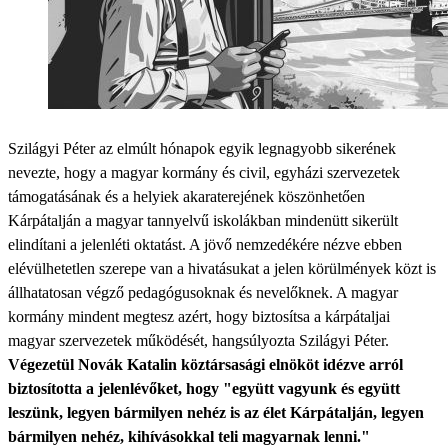
Szilágyi Péter az elmúlt hónapok egyik legnagyobb sikerének
nevezte, hogy a magyar kormány és civil, egyházi szervezetek
támogatásának és a helyiek akaraterejének köszönhetően
Kárpátalján a magyar tannyelvű iskolákban mindenütt sikerült
elindítani a jelenléti oktatást. A jövő nemzedékére nézve ebben
elévülhetetlen szerepe van a hivatásukat a jelen körülmények közt is
állhatatosan végző pedagógusoknak és nevelőknek. A magyar
kormány mindent megtesz azért, hogy biztosítsa a kárpátaljai
magyar szervezetek működését, hangsúlyozta Szilágyi Péter.
Végezetül Novák Katalin köztársasági elnököt idézve arról
biztosította a jelenlévőket, hogy "együtt vagyunk és együtt
leszünk, legyen bármilyen nehéz is az élet Kárpátalján, legyen
bármilyen nehéz, kihívásokkal teli magyarnak lenni."