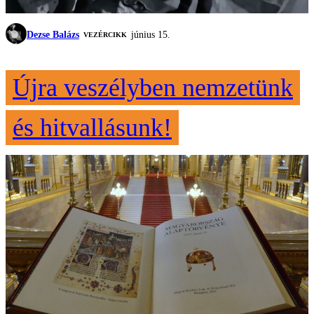
Dezse Balázs
június 15.
VEZÉRCIKK
Újra veszélyben nemzetünk
és hitvallásunk!