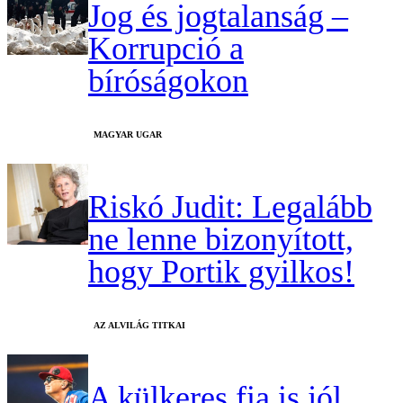
Jog és jogtalanság –
Korrupció a
bíróságokon
MAGYAR UGAR
Riskó Judit: Legalább
ne lenne bizonyított,
hogy Portik gyilkos!
AZ ALVILÁG TITKAI
A külkeres fia is jól