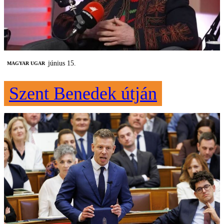
június 15.
MAGYAR UGAR
Szent Benedek útján