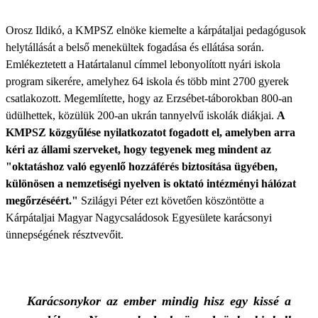
Orosz Ildikó, a KMPSZ elnöke kiemelte a kárpátaljai pedagógusok
helytállását a belső menekültek fogadása és ellátása során.
Emlékeztetett a Határtalanul címmel lebonyolított nyári iskola
program sikerére, amelyhez 64 iskola és több mint 2700 gyerek
csatlakozott. Megemlítette, hogy az Erzsébet-táborokban 800-an
üdülhettek, közülük 200-an ukrán tannyelvű iskolák diákjai.
A
KMPSZ közgyűlése nyilatkozatot fogadott el, amelyben arra
kéri az állami szerveket, hogy tegyenek meg mindent az
"oktatáshoz való egyenlő hozzáférés biztosítása ügyében,
különösen a nemzetiségi nyelven is oktató intézményi hálózat
megőrzéséért."
Szilágyi Péter ezt követően köszöntötte a
Kárpátaljai Magyar Nagycsaládosok Egyesülete karácsonyi
ünnepségének résztvevőit.
Karácsonykor az ember mindig hisz egy kissé a