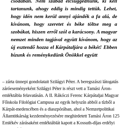
csodában. Nem szabad elcsüggednünk, ki kell
tartanunk, ahogy eddig is mindig tettük. Lehet,
hogy idén nem kerül annyi ajándék a fa alá, de
kívánom, hogy szeretet és béke töltse meg a
szobákat, hiszen erről szól a karácsony. A magyar
nemzet minden tagjával együtt kívánom, hogy az
új esztendő hozza el Kárpátaljára a békét! Ebben
bízunk és reménykedünk Önökkel együtt
– zárta ünnepi gondolatait Szilágyi Péter. A beregszászi látogatás
záróeseményeként Szilágyi Péter is részt vett a Tamási Áron-
emléktábla felavatásán. A II. Rákóczi Ferenc Kárpátaljai Magyar
Főiskola Filológiai Campusa az egyik helyszín abból a tízből a
Kárpát-medencében és a diaszpórában, ahol a Nemzetpolitikai
Államtitkárság kezdeményezésére meghirdetett Tamási Áron 125
Emlékév zárásaként emléktáblát kapott a Kossuth-díjas erdélyi