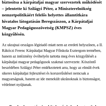
biztosítsa a kárpátaljai magyar szervezetek működését
– jelentette ki Szilágyi Péter, a Miniszterelnökség
nemzetpolitikáért felelős helyettes államtitkára
hivatalos látogatásán Beregszászon, a Kárpátaljai
Magyar Pedagógusszövetség (KMPSZ) éves
közgyűlésén.
Az ukrajnai országos légiriadó miatt nem az eredeti helyszínen, a II.
Rákóczi Ferenc Kárpátaljai Magyar Főiskola Esztergom termében,
hanem az intézmény óvóhelyén tartotta meg éves közgyűlését a
kárpátaljai magyar pedagógusok szakmai szervezete. Köszöntő
beszédében Szilágyi Péter emlékeztetett arra, hogy az elmúlt évek
sikeres kárpátaljai fejlesztései és korszerűsítései nemcsak a
magyarságnak, hanem az ide menekült ukránoknak is biztonságot,
védelmet nyújtanak.