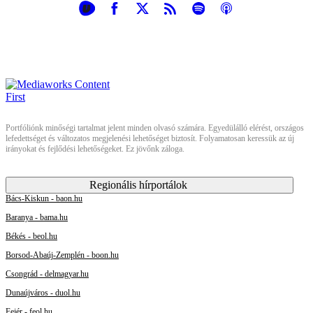
Portfóliónk minőségi tartalmat jelent minden olvasó számára. Egyedülálló elérést, országos
lefedettséget és változatos megjelenési lehetőséget biztosít. Folyamatosan keressük az új
irányokat és fejlődési lehetőségeket. Ez jövőnk záloga.
Regionális hírportálok
Bács-Kiskun - baon.hu
Baranya - bama.hu
Békés - beol.hu
Borsod-Abaúj-Zemplén - boon.hu
Csongrád - delmagyar.hu
Dunaújváros - duol.hu
Fejér - feol.hu