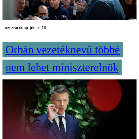
június 16.
MAGYAR UGAR
Orbán vezetéknevű többé
nem lehet miniszterelnök