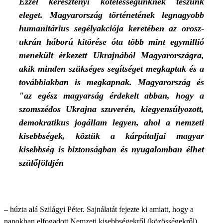
Ezzel keresztényi kötelességünknek teszünk
eleget. Magyarország történetének legnagyobb
humanitárius segélyakciója keretében az orosz-
ukrán háború kitörése óta több mint egymillió
menekült érkezett Ukrajnából Magyarországra,
akik minden szükséges segítséget megkaptak és a
továbbiakban is megkapnak. Magyarország és
"az egész magyarság érdekelt abban, hogy a
szomszédos Ukrajna szuverén, kiegyensúlyozott,
demokratikus jogállam legyen, ahol a nemzeti
kisebbségek, köztük a kárpátaljai magyar
kisebbség is biztonságban és nyugalomban élhet
szülőföldjén
– húzta alá Szilágyi Péter. Sajnálatát fejezte ki amiatt, hogy a
napokban elfogadott Nemzeti kisebbségekről (közösségekről)