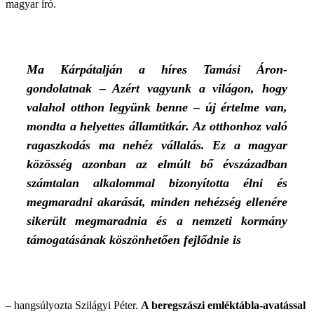
magyar író.
Ma Kárpátalján a híres Tamási Áron-
gondolatnak – Azért vagyunk a világon, hogy
valahol otthon legyünk benne – új értelme van,
mondta a helyettes államtitkár. Az otthonhoz való
ragaszkodás ma nehéz vállalás. Ez a magyar
közösség azonban az elmúlt bő évszázadban
számtalan alkalommal bizonyította élni és
megmaradni akarását, minden nehézség ellenére
sikerült megmaradnia és a nemzeti kormány
támogatásának köszönhetően fejlődnie is
– hangsúlyozta Szilágyi Péter.
A beregszászi emléktábla-avatással