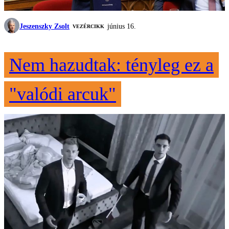
Jeszenszky Zsolt
június 16.
VEZÉRCIKK
Nem hazudtak: tényleg ez a
"valódi arcuk"