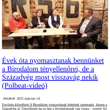
Évek óta nyomasztanak bennünket
a Birodalom tényellenőrei, de a
Századvég most visszavág nekik
(Polbeat-videó)
2025 március 14.
‎POLBEAT
Egyfajta kifordított A Birodalom visszavágnak lehetünk szemtanúi, hiszen a
Századvég új Tényellenőr.hu-ja épp a birodalomnak vág vissza - vezette fel