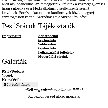
Mert ami odakerülne, az itt megjelenik. Írásaink a közmegegyezéses
hazai sajtóetika és a Médiaalkotmány szellemisége szerint
készülnek. Forrásainkat minden körülmények között megóvjuk,
szivárogtasson bátran! Szerzőink neve olykor "írói név".
PestiSrácok
Tájékoztatók
Impresszum
Adatvédelmi
tájékoztató
Sütikezelési
tájékoztató
Felhasználási feltételek
Moderálási elveink
Galériák
PS TVPodcast
Videók
Képgalériák
Süti beállítások
*Kell még valamit mondanom Ildikó?
Az őszödi beszéd utolsó mondata.