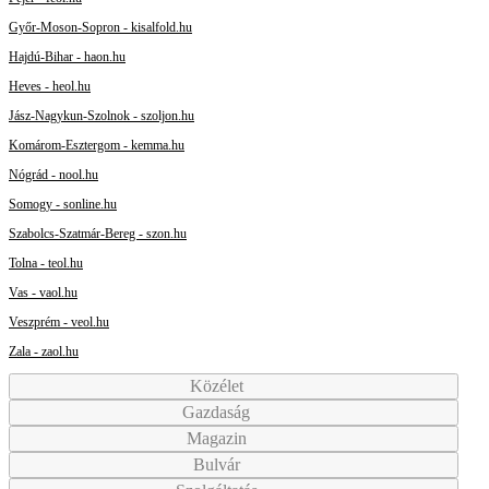
Győr-Moson-Sopron - kisalfold.hu
Hajdú-Bihar - haon.hu
Heves - heol.hu
Jász-Nagykun-Szolnok - szoljon.hu
Komárom-Esztergom - kemma.hu
Nógrád - nool.hu
Somogy - sonline.hu
Szabolcs-Szatmár-Bereg - szon.hu
Tolna - teol.hu
Vas - vaol.hu
Veszprém - veol.hu
Zala - zaol.hu
Közélet
Gazdaság
Magazin
Bulvár