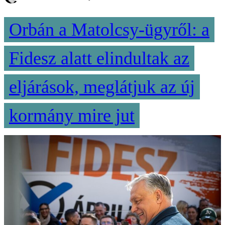
Orbán a Matolcsy-ügyről: a
Fidesz alatt elindultak az
eljárások, meglátjuk az új
kormány mire jut