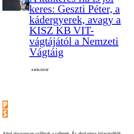
keres: Geszti Péter, a
kádergyerek, avagy a
KISZ KB VIT-
vágtájától a Nemzeti
Vágtáig
A HÁLÓZAT
Ahol alacsonyan szállnak a sallerek. És ahol nincs íróasztalfiók.