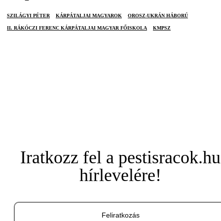
SZILÁGYI PÉTER
KÁRPÁTALJAI MAGYAROK
OROSZ-UKRÁN HÁBORÚ
II. RÁKÓCZI FERENC KÁRPÁTALJAI MAGYAR FŐISKOLA
KMPSZ
Iratkozz fel a pestisracok.hu
hírlevelére!
Feliratkozás