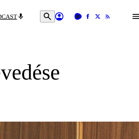
DCAST
évedése