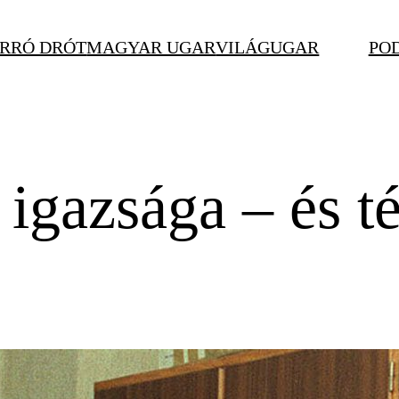
RRÓ DRÓT
MAGYAR UGAR
VILÁGUGAR
PO
 igazsága – és t