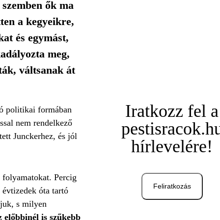
el szemben ők ma
ten a kegyeikre,
kat és egymást,
kadályozta meg,
ák, váltsanak át
Iratkozz fel a
tó politikai formában
ással nem rendelkező
pestisracok.h
ett Junckerhez, és jól
hírlevelére!
a folyamatokat. Percig
Feliratkozás
 évtizedek óta tartó
ljuk, s milyen
 előbbinél is szűkebb