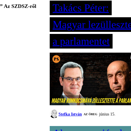
Takács Péter:
k.” Az SZDSZ-ről
Magyar lezülleszte
a parlamentet
Stefka István
június 15.
AZ ÖREG