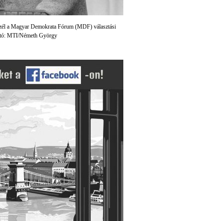
beszél a Magyar Demokrata Fórum (MDF) választási
Fotó: MTI/Németh György