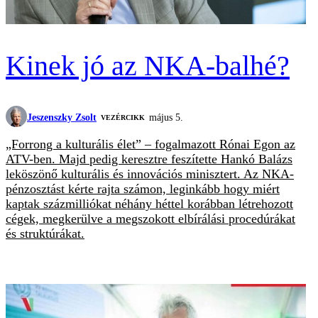
Kinek jó az NKA-balhé?
Jeszenszky Zsolt
május 5.
VEZÉRCIKK
„Forrong a kulturális élet” – fogalmazott Rónai Egon az
ATV-ben. Majd pedig keresztre feszítette Hankó Balázs
leköszönő kulturális és innovációs minisztert. Az NKA-
pénzosztást kérte rajta számon, leginkább hogy miért
kaptak százmilliókat néhány héttel korábban létrehozott
cégek, megkerülve a megszokott elbírálási procedúrákat
és struktúrákat.