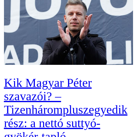
Kik Magyar Péter
szavazói? –
Tizenhárompluszegyedik
rész: a nettó suttyó-
gyökér-tapló