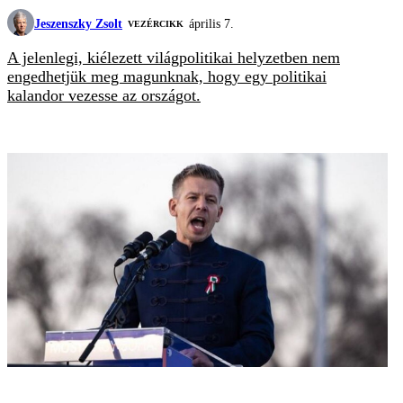
Jeszenszky Zsolt
április 7.
VEZÉRCIKK
A jelenlegi, kiélezett világpolitikai helyzetben nem
engedhetjük meg magunknak, hogy egy politikai
kalandor vezesse az országot.