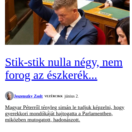
Stik-stik nulla négy, nem
forog az észkerék...
Jeszenszky Zsolt
június 2.
VEZÉRCIKK
Magyar Péterről tényleg simán le tudjuk képzelni, hogy
gyerekkori mondókáját hajtogatta a Parlamentben,
miközben mutogatott, hadonászott.