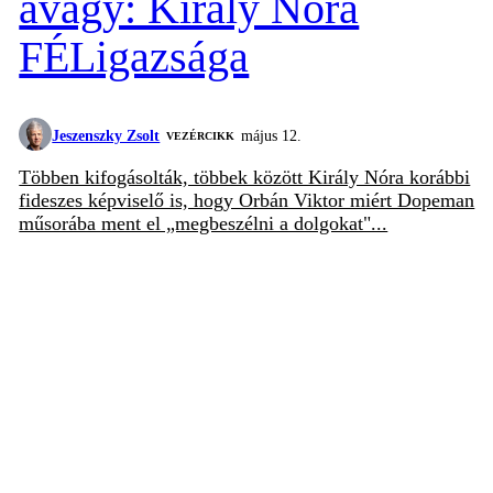
avagy: Király Nóra
FÉLigazsága
Jeszenszky Zsolt
május 12.
VEZÉRCIKK
Többen kifogásolták, többek között Király Nóra korábbi
fideszes képviselő is, hogy Orbán Viktor miért Dopeman
műsorába ment el „megbeszélni a dolgokat"...