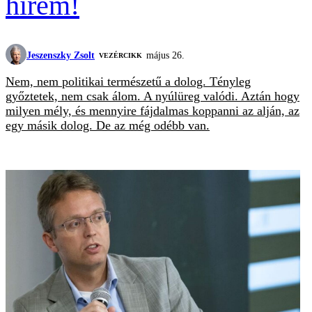
hírem!
Jeszenszky Zsolt
május 26.
VEZÉRCIKK
Nem, nem politikai természetű a dolog. Tényleg
győztetek, nem csak álom. A nyúlüreg valódi. Aztán hogy
milyen mély, és mennyire fájdalmas koppanni az alján, az
egy másik dolog. De az még odébb van.