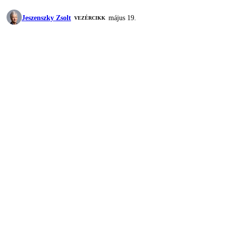
Jeszenszky Zsolt
május 19.
VEZÉRCIKK