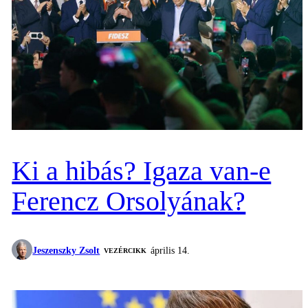
Ki a hibás? Igaza van-e
Ferencz Orsolyának?
Jeszenszky Zsolt
április 14.
VEZÉRCIKK