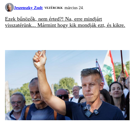
Jeszenszky Zsolt
március 24.
VEZÉRCIKK
Ezek bűnözők, nem érted?! Na, erre mindjárt
visszatérünk... Mármint hogy kik mondják ezt, és kikre.