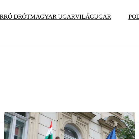
RRÓ DRÓT
MAGYAR UGAR
VILÁGUGAR
PO