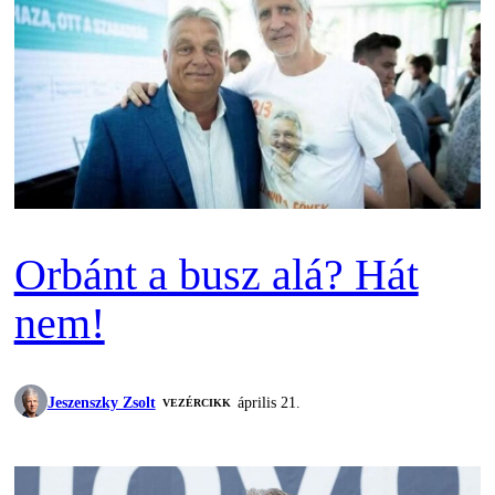
Orbánt a busz alá? Hát
nem!
Jeszenszky Zsolt
április 21.
VEZÉRCIKK