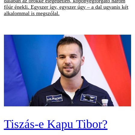
dalában az örökké elégedetlen, köpönyegforgató három
főúr énekli. Egyszer így, egyszer úgy – a dal ugyanis két
alkalommal is megszólal.
Tiszás-e Kapu Tibor?