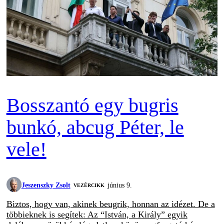
Bosszantó egy bugris
bunkó, abcug Péter, le
vele!
Jeszenszky Zsolt
június 9.
VEZÉRCIKK
Biztos, hogy van, akinek beugrik, honnan az idézet. De a
többieknek is segítek: Az “István, a Király” egyik