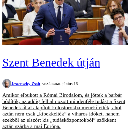
Szent Benedek útján
Jeszenszky Zsolt
június 16.
VEZÉRCIKK
Amikor elbukott a Római Birodalom, és jöttek a barbár
hódítók, az addig felhalmozott mindenféle tudást a Szent
Benedek által alapított kolostorokba menekítették, ahol
aztán nem csak „kibekkelték” a viharos időket, hanem
ezekből az elszórt kis „tudásközpontokból” szökkent
aztán szárba a mai Európa.