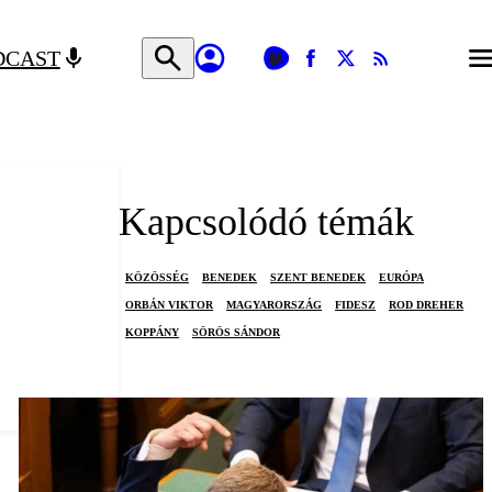
DCAST
Kapcsolódó témák
KÖZÖSSÉG
BENEDEK
SZENT BENEDEK
EURÓPA
ORBÁN VIKTOR
MAGYARORSZÁG
FIDESZ
ROD DREHER
KOPPÁNY
SÖRÖS SÁNDOR