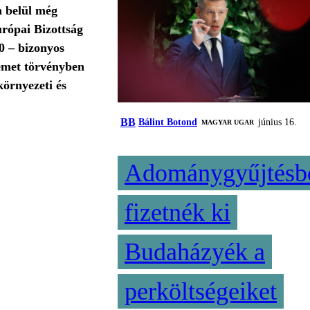
n belül még
rópai Bizottság
0 – bizonyos
német törvényben
környezeti és
BB
Bálint Botond
június 16.
MAGYAR UGAR
Adománygyűjtésb
fizetnék ki
Budaházyék a
perköltségeiket