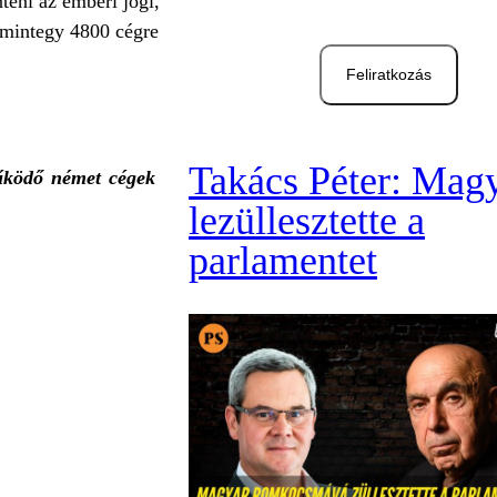
nteni az emberi jogi,
r mintegy 4800 cégre
Feliratkozás
Takács Péter: Mag
működő német cégek
lezüllesztette a
parlamentet