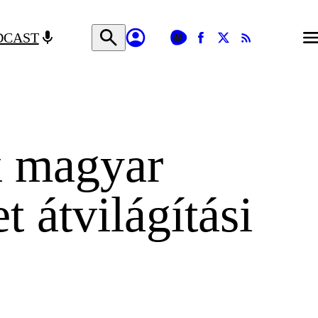
DCAST
k magyar
et átvilágítási