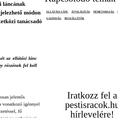
i láncának
őjelezhető módon
ELLÁTÁSI LÁNC
ÁTVILÁGÍTÁS
NÉMETORSZÁG
GAZDASÁG
BESZÁLLÍTÓK
zetközi tanácsadó
ét az ellátási lánc
y részének fel kell
Iratkozz fel a
osan jelentős
pestisracok.h
ra vonatkozó igénnyel
etéssel, fő
hírlevelére!