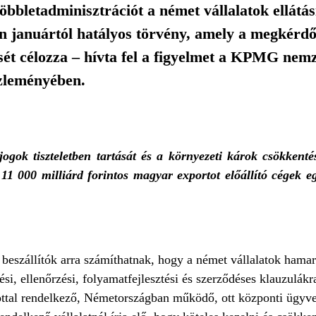
bbletadminisztrációt a német vállalatok ellátás
n januártól hatályos törvény, amely a megkérd
tését célozza – hívta fel a figyelmet a KPMG nem
özleményében.
jogok tiszteletben tartását és a környezeti károk csökkentés
 11 000 milliárd forintos magyar exportot előállító cégek eg
 beszállítók arra számíthatnak, hogy a német vállalatok hamar
ési, ellenőrzési, folyamatfejlesztési és szerződéses klauzulák
ottal rendelkező, Németországban működő, ott központi ügyvez