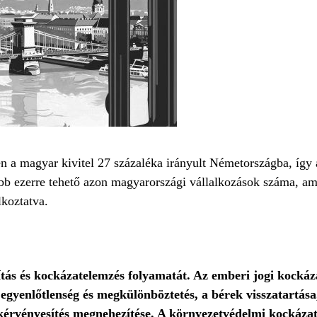
ben a magyar kivitel 27 százaléka irányult Németországba, íg
bb ezerre tehető azon magyarországi vállalkozások száma, am
lkoztatva.
ítás és kockázatelemzés folyamatát. Az emberi jogi kockáz
yenlőtlenség és megkülönböztetés, a bérek visszatartása,
kérvényesítés megnehezítése. A környezetvédelmi kockázat