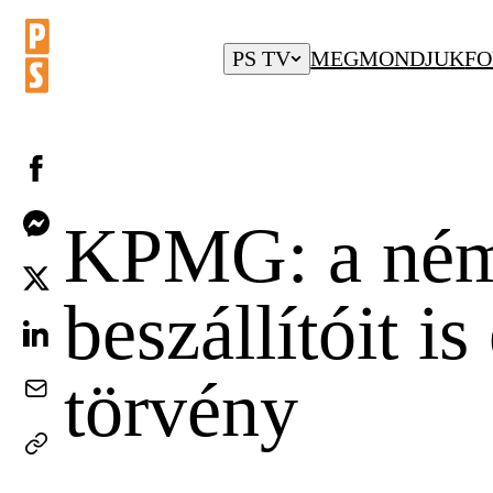
PS TV
MEGMONDJUK
FO
KPMG: a néme
beszállítóit is
törvény