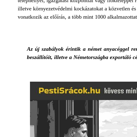
telephellyel, igazgatási központtal vagy fiókteleppel 
illetve környezetvédelmi kockázatokat a közvetlen és 
vonatkozik az előírás, a több mint 1000 alkalmazottat
Az új szabályok érintik a német anyacéggel r
beszállítóit, illetve a Németországba exportáló c