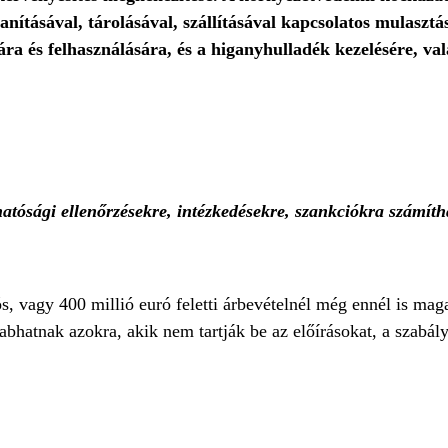
ításával, tárolásával, szállításával kapcsolatos mulasztá
ra és felhasználására, és a higanyhulladék kezelésére, val
 hatósági ellenőrzésekre, intézkedésekre, szankciókra számít
s, vagy 400 millió euró feletti árbevételnél még ennél is mag
abhatnak azokra, akik nem tartják be az előírásokat, a szabál