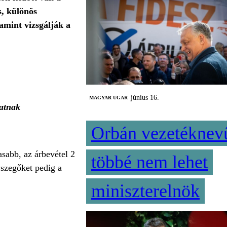
s, különös
amint vizsgálják a
június 16.
MAGYAR UGAR
hatnak
Orbán vezetéknev
asabb, az árbevétel 2
többé nem lehet
yszegőket pedig a
miniszterelnök