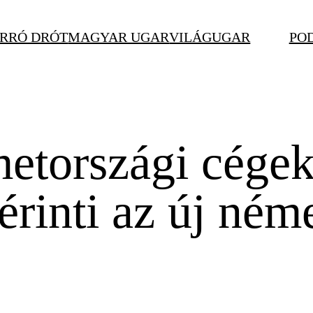
RRÓ DRÓT
MAGYAR UGAR
VILÁGUGAR
PO
tországi cége
 érinti az új ném