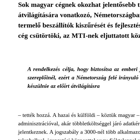
Sok magyar cégnek okozhat jelentősebb tö
átvilágítására vonatkozó, Németországba
termelő beszállítók kiszűrését és fejlesz
cég csütörtöki, az MTI-nek eljuttatott k
A rendelkezés célja, hogy biztosítsa az emberi 
szereplőinél, ezért a Németország felé irányuló
készülnie az előírt átvilágításra
– tették hozzá. A hazai és külföldi – köztük magyar –
adminisztrációval, akár többletköltséggel járó adatkér
jelentkeznek. A jogszabály a 3000-nél több alkalmaz