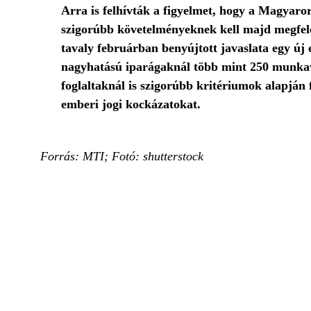
Arra is felhívták a figyelmet, hogy a Magyar
szigorúbb követelményeknek kell majd megfele
tavaly februárban benyújtott javaslata egy új
nagyhatású iparágaknál több mint 250 munkavá
foglaltaknál is szigorúbb kritériumok alapján
emberi jogi kockázatokat.
Forrás: MTI; Fotó: shutterstock