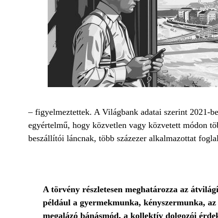
– figyelmeztettek. A Világbank adatai szerint 2021-
egyértelmű, hogy közvetlen vagy közvetett módon tö
beszállítói láncnak, több százezer alkalmazottat fogla
A törvény részletesen meghatározza az átvilág
például a gyermekmunka, kényszermunka, az eg
megalázó bánásmód, a kollektív dolgozói érde