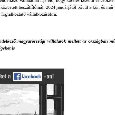
rendelkező vállalatnál írja elő, hogy köteles kezelni és csökke
közvetett beszállítóinál. 2024 januárjától bővül a kör, és má
 foglalkoztató vállalkozásokra.
endelkező magyarországi vállalatok mellett az országban 
égeket is