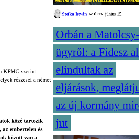
Stefka István
június 15.
AZ ÖREG
Orbán a Matolcsy
ügyről: a Fidesz al
elindultak az
y a KPMG szerint
elyek részesei a német
eljárások, meglátj
az új kormány mir
jut
atok közé tartozik
 az embertelen és
ok között van a