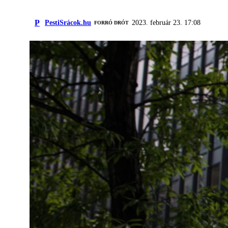
P
PestiSrácok.hu
2023. február 23. 17:08
FORRÓ DRÓT