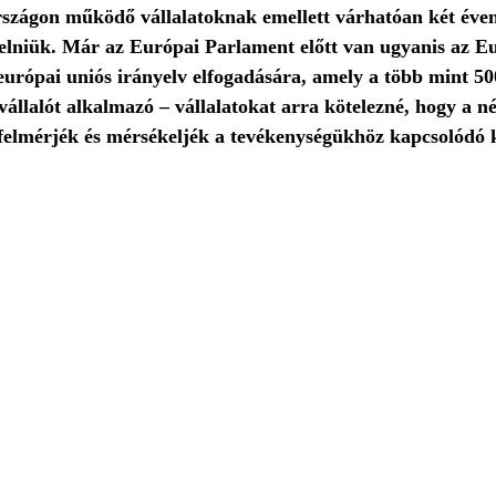
országon működő vállalatoknak emellett várhatóan két éve
lniük. Már az Európai Parlament előtt van ugyanis az Eu
 európai uniós irányelv elfogadására, amely a több mint 50
llalót alkalmazó – vállalatokat arra kötelezné, hogy a 
 felmérjék és mérsékeljék a tevékenységükhöz kapcsolódó 