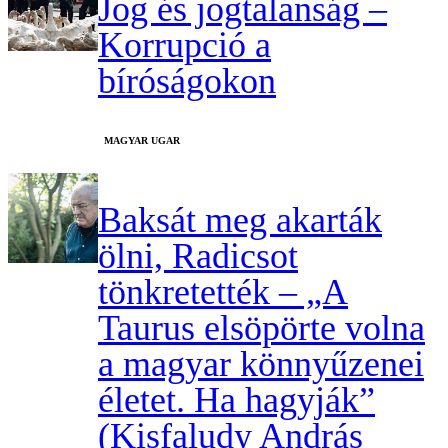
Jog és jogtalanság –
Korrupció a
bíróságokon
MAGYAR UGAR
Baksát meg akarták
ölni, Radicsot
tönkretették – „A
Taurus elsöpörte volna
a magyar könnyűzenei
életet. Ha hagyják”
(Kisfaludy András