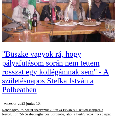
"Büszke vagyok rá, hogy
pályafutásom során nem tettem
rosszat egy kollégámnak sem" - A
születésnapos Stefka István a
Polbeatben
2023 június 10.
‎POLBEAT
Rendhagyó Polbeatet szerveztünk Stefka István 80. születésnapjára a
Revolution '56 Szabadságharcos Sörözőbe, ahol a PestiSrácok.hu-s csapat