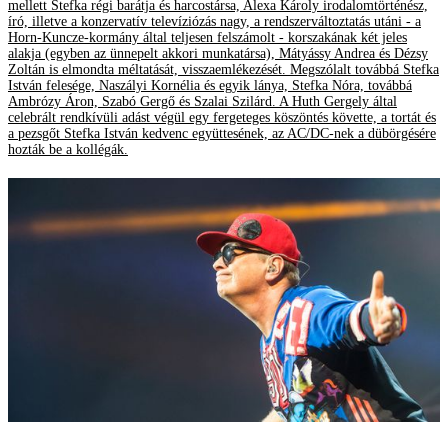
mellett Stefka régi barátja és harcostársa, Alexa Károly irodalomtörténész,
író, illetve a konzervatív televíziózás nagy, a rendszerváltoztatás utáni - a
Horn-Kuncze-kormány által teljesen felszámolt - korszakának két jeles
alakja (egyben az ünnepelt akkori munkatársa), Mátyássy Andrea és Dézsy
Zoltán is elmondta méltatását, visszaemlékezését. Megszólalt továbbá Stefka
István felesége, Naszályi Kornélia és egyik lánya, Stefka Nóra, továbbá
Ambrózy Áron, Szabó Gergő és Szalai Szilárd. A Huth Gergely által
celebrált rendkívüli adást végül egy fergeteges köszöntés követte, a tortát és
a pezsgőt Stefka István kedvenc együttesének, az AC/DC-nek a dübörgésére
hozták be a kollégák.