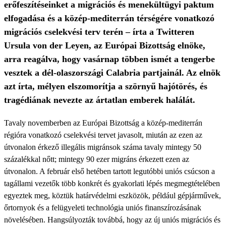
erőfeszítéseinket a migrációs és menekültügyi paktum
elfogadása és a közép-mediterrán térségére vonatkozó
migrációs cselekvési terv terén – írta a Twitteren
Ursula von der Leyen, az Európai Bizottság elnöke,
arra reagálva, hogy vasárnap többen ismét a tengerbe
vesztek a dél-olaszországi Calabria partjainál. Az elnök
azt írta, mélyen elszomorítja a szörnyű hajótörés, és
tragédiának nevezte az ártatlan emberek halálát.
Tavaly novemberben az Európai Bizottság a közép-mediterrán
régióra vonatkozó cselekvési tervet javasolt, miután az ezen az
útvonalon érkező illegális migránsok száma tavaly mintegy 50
százalékkal nőtt; mintegy 90 ezer migráns érkezett ezen az
útvonalon. A február első hetében tartott legutóbbi uniós csúcson a
tagállami vezetők több konkrét és gyakorlati lépés megmegtételében
egyeztek meg, köztük határvédelmi eszközök, például gépjárművek,
őrtornyok és a felügyeleti technológia uniós finanszírozásának
növelésében. Hangsúlyozták továbbá, hogy az új uniós migrációs és