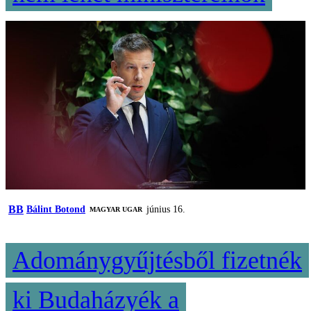
BB
Bálint Botond
június 16.
MAGYAR UGAR
Adománygyűjtésből fizetnék
ki Budaházyék a