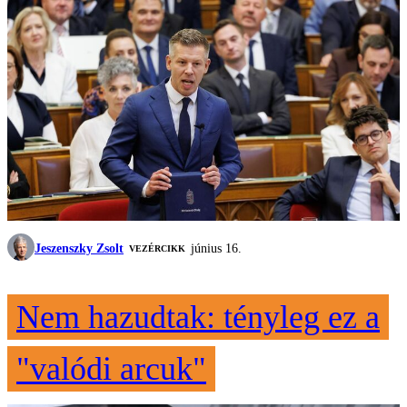
Jeszenszky Zsolt
június 16.
VEZÉRCIKK
Nem hazudtak: tényleg ez a
"valódi arcuk"