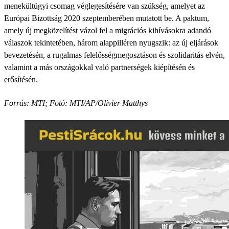
menekültügyi csomag véglegesítésére van szükség, amelyet az
Európai Bizottság 2020 szeptemberében mutatott be. A paktum,
amely új megközelítést vázol fel a migrációs kihívásokra adandó
válaszok tekintetében, három alappilléren nyugszik: az új eljárások
bevezetésén, a rugalmas felelősségmegosztáson és szolidaritás elvén,
valamint a más országokkal való partnerségek kiépítésén és
erősítésén.
Forrás: MTI; Fotó: MTI/AP/Olivier Matthys