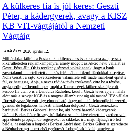
A külkeres fia is jól keres: Geszti
Péter, a kádergyerek, avagy a KISZ
KB VIT-vágtájától a Nemzeti
Vágtáig
2020 április 12.
A HÁLÓZAT
Milliárdokat költött a Postabank a kilencvenes években arra az agresszív,
kikerülhetetlen reklámkampányra, amely mögött az Akció nevű vállalat és
Geszti Péter állt. Ők is tevékeny részesei voltak annak, hogy a bank
zavartalanul menetelhetett a bukás felé – állami tízmilliárdokkal kisegítve.
Noha Gesztit a sajtó következetesen valamiféle self made man-ként építette
fel, ez hazugság. Apja, a neves rádiós-tévés szerkesztő vitte be a tévébe,
anyja pedig a Chemolimpex, majd a Taurus cégek külkereskedője volt,
később fia után ő is a Danubius Rádióhoz került. Geszti tévés apja a halála
előtt már a szovjet KGB és a magyar állambiztonság alá tartozó IPV vállalat
főosztályvezetője volt, így elmondható, hogy mindkét felmenője hírszerző-
gyanús, de legalábbis hálózati állásokban dolgozott. Geszti zenészként
barátjával, Berkes Gáborral futott be, aki hozzá hasonló kádergyerek.
Utóbbi Berkes Péter őrnagy-író fiaként szintén kivételezett helyzetben volt,
apja eleinte propaganda-regényeket és cikkeket írt, majd ifjúsági író lett
belőle, hasonlóan a katpolos Berkesi Andráshoz. Berkes Gábor is szerethette
a Néphadsereget, mert első együttesét Lobogónak hívták, amelyet a