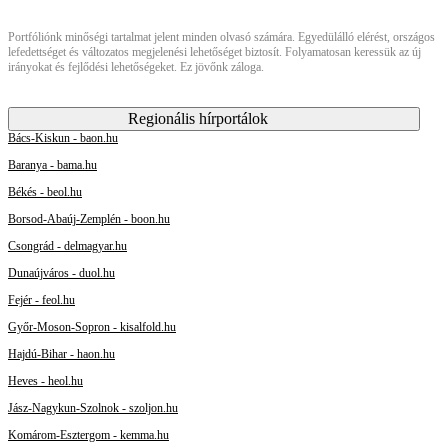
Portfóliónk minőségi tartalmat jelent minden olvasó számára. Egyedülálló elérést, országos
lefedettséget és változatos megjelenési lehetőséget biztosít. Folyamatosan keressük az új
irányokat és fejlődési lehetőségeket. Ez jövőnk záloga.
Regionális hírportálok
Bács-Kiskun - baon.hu
Baranya - bama.hu
Békés - beol.hu
Borsod-Abaúj-Zemplén - boon.hu
Csongrád - delmagyar.hu
Dunaújváros - duol.hu
Fejér - feol.hu
Győr-Moson-Sopron - kisalfold.hu
Hajdú-Bihar - haon.hu
Heves - heol.hu
Jász-Nagykun-Szolnok - szoljon.hu
Komárom-Esztergom - kemma.hu