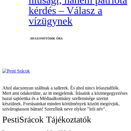
kérdés – Válasz a
vízügynek
HUSZONÖTÖDIK ÓRA
Ahol alacsonyan szállnak a sallerek. És ahol nincs íróasztalfiók.
Mert ami odakerülne, az itt megjelenik. Írásaink a közmegegyezéses
hazai sajtóetika és a Médiaalkotmány szellemisége szerint
készülnek. Forrásainkat minden körülmények között megóvjuk,
szivárogtasson bátran! Szerzőink neve olykor "írói név".
PestiSrácok
Tájékoztatók