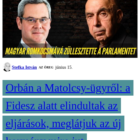
Stefka István
június 15.
AZ ÖREG
Orbán a Matolcsy-ügyről: a
Fidesz alatt elindultak az
eljárások, meglátjuk az új