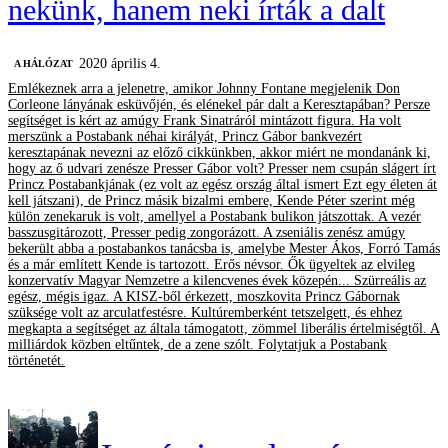
nekünk, hanem neki írták a dalt
2020 április 4.
A HÁLÓZAT
Emlékeznek arra a jelenetre, amikor Johnny Fontane megjelenik Don
Corleone lányának esküvőjén, és elénekel pár dalt a Keresztapában? Persze
segítséget is kért az amúgy Frank Sinatráról mintázott figura. Ha volt
merszünk a Postabank néhai királyát, Princz Gábor bankvezért
keresztapának nevezni az előző cikkünkben, akkor miért ne mondanánk ki,
hogy az ő udvari zenésze Presser Gábor volt? Presser nem csupán slágert írt
Princz Postabankjának (ez volt az egész ország által ismert Ezt egy életen át
kell játszani), de Princz másik bizalmi embere, Kende Péter szerint még
külön zenekaruk is volt, amellyel a Postabank bulikon játszottak. A vezér
basszusgitározott, Presser pedig zongorázott. A zseniális zenész amúgy
bekerült abba a postabankos tanácsba is, amelybe Mester Ákos, Forró Tamás
és a már említett Kende is tartozott. Erős névsor. Ők ügyeltek az elvileg
konzervatív Magyar Nemzetre a kilencvenes évek közepén... Szürreális az
egész, mégis igaz. A KISZ-ből érkezett, moszkovita Princz Gábornak
szüksége volt az arculatfestésre. Kultúremberként tetszelgett, és ehhez
megkapta a segítséget az általa támogatott, zömmel liberális értelmiségtől. A
milliárdok közben eltűntek, de a zene szólt. Folytatjuk a Postabank
történetét.