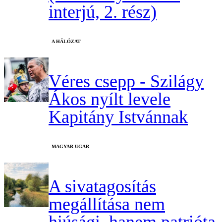
interjú, 2. rész)
A HÁLÓZAT
Véres csepp - Szilágy
Ákos nyílt levele
Kapitány Istvánnak
MAGYAR UGAR
A sivatagosítás
megállítása nem
hiúsági, hanem patrióta