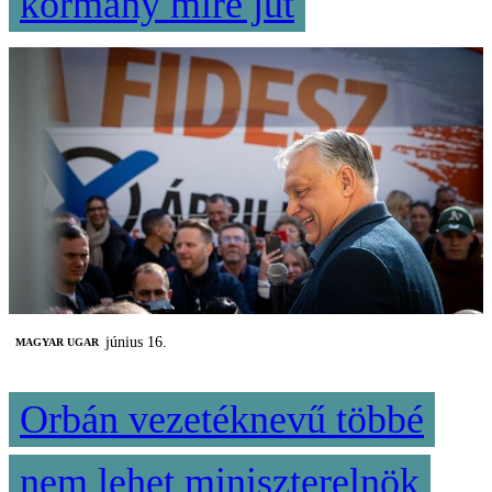
kormány mire jut
június 16.
MAGYAR UGAR
Orbán vezetéknevű többé
nem lehet miniszterelnök