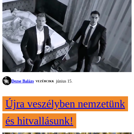
Dezse Balázs
június 15.
VEZÉRCIKK
Újra veszélyben nemzetünk
és hitvallásunk!