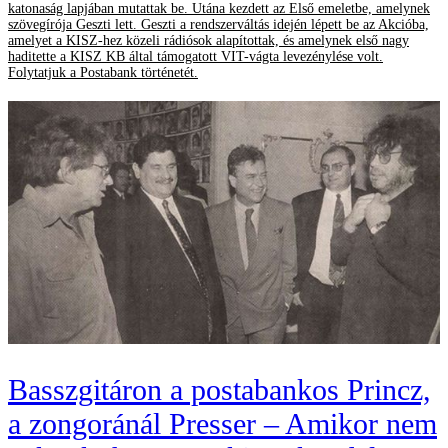
katonaság lapjában mutattak be. Utána kezdett az Első emeletbe, amelynek
szövegírója Geszti lett. Geszti a rendszerváltás idején lépett be az Akcióba,
amelyet a KISZ-hez közeli rádiósok alapítottak, és amelynek első nagy
haditette a KISZ KB által támogatott VIT-vágta levezénylése volt.
Folytatjuk a Postabank történetét.
Basszgitáron a postabankos Princz,
a zongoránál Presser – Amikor nem