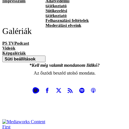
Impresszum
Adatvédelmi
tájékoztató
Sütikezelési
tájékoztató
Felhasználási feltételek
Moderálási elveink
Galériák
PS TVPodcast
Videók
Képgalériák
Süti beállítások
*Kell még valamit mondanom Ildikó?
Az őszödi beszéd utolsó mondata.