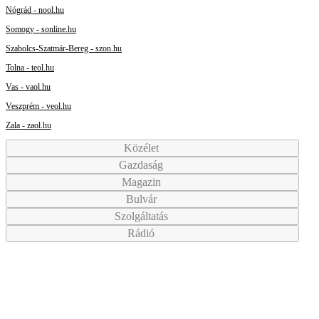
Nógrád - nool.hu
Somogy - sonline.hu
Szabolcs-Szatmár-Bereg - szon.hu
Tolna - teol.hu
Vas - vaol.hu
Veszprém - veol.hu
Zala - zaol.hu
Közélet
Gazdaság
Magazin
Bulvár
Szolgáltatás
Rádió