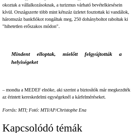
okoztak a vállalkozásoknak, a turizmus várható bevételkiesésein
kívül. Országszerte több mint kétszáz üzletet fosztottak ki vandálok,
háromszáz bankfiókot rongáltak meg, 250 dohányboltot raboltak ki
"hihetetlen erőszakos módon".
Mindent elloptak, mielőtt felgyújtották a
helyiségeket
– mondta a MEDEF elnöke, aki szerint a biztosítók már megkezdték
az érintett kereskedelmi egységeknél a kárfelméréseket.
Forrás: MTI; Fotó: MTI/AP/Christophe Ena
Kapcsolódó témák