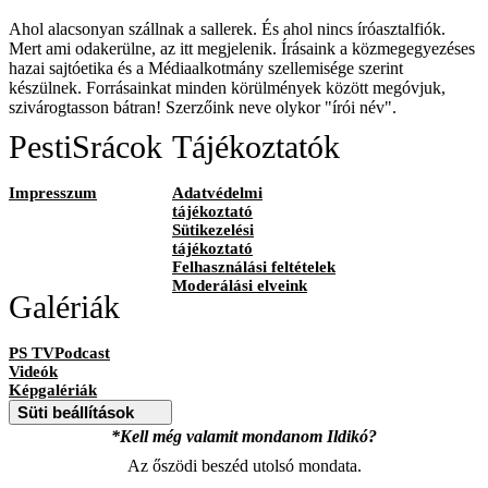
Ahol alacsonyan szállnak a sallerek. És ahol nincs íróasztalfiók.
Mert ami odakerülne, az itt megjelenik. Írásaink a közmegegyezéses
hazai sajtóetika és a Médiaalkotmány szellemisége szerint
készülnek. Forrásainkat minden körülmények között megóvjuk,
szivárogtasson bátran! Szerzőink neve olykor "írói név".
PestiSrácok
Tájékoztatók
Impresszum
Adatvédelmi
tájékoztató
Sütikezelési
tájékoztató
Felhasználási feltételek
Moderálási elveink
Galériák
PS TVPodcast
Videók
Képgalériák
Süti beállítások
*Kell még valamit mondanom Ildikó?
Az őszödi beszéd utolsó mondata.