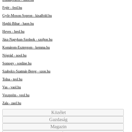
Fejér - feol.hu
Győr-Moson-Sopron - kisalfold.hu
Hajdú-Bihar - haon.hu
Heves - heol.hu
Jász-Nagykun-Szolnok - szoljon.hu
Komárom-Esztergom - kemma.hu
Nógrád - nool.hu
Somogy - sonline.hu
Szabolcs-Szatmár-Bereg - szon.hu
Tolna - teol.hu
Vas - vaol.hu
Veszprém - veol.hu
Zala - zaol.hu
Közélet
Gazdaság
Magazin