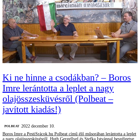
Ki ne hinne a csodákban? – Boros
Imre lerántotta a leplet a nagy
olajösszesküvésről (Polbeat –
javított kiadás!)
2022 december 10.
‎POLBEAT
Boros Imre a PestiSrácok.hu Polbeat című élő műsorában lerántotta a leplet
a nagy olajösszesküvésről. Huth Gergellyel és Stefka Istvánnal beszélgetve