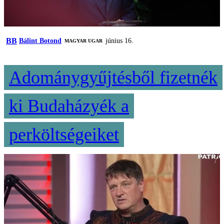
BB
Bálint Botond
június 16.
MAGYAR UGAR
Adománygyűjtésből fizetnék
ki Budaházyék a
perköltségeiket