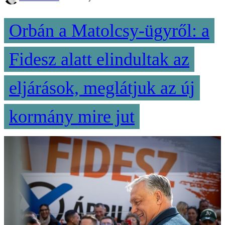
Orbán a Matolcsy-ügyről: a
Fidesz alatt elindultak az
eljárások, meglátjuk az új
kormány mire jut