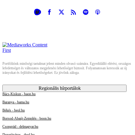
Portfóliónk minőségi tartalmat jelent minden olvasó számára. Egyedülálló elérést, országos
lefedettséget és változatos megjelenési lehetőséget biztosít. Folyamatosan keressük az új
irányokat és fejlődési lehetőségeket. Ez jövőnk záloga.
Regionális hírportálok
Bács-Kiskun - baon.hu
Baranya - bama.hu
Békés - beol.hu
Borsod-Abaúj-Zemplén - boon.hu
Csongrád - delmagyar.hu
Dunaújváros - duol.hu