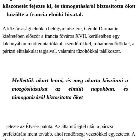
köszönetét fejezte ki, és támogatásáról biztosította őket
– közölte a francia elnöki hivatal.
A köztársasági elnök a belügyminisztere, Gérald Darmanin
kíséretében először a francia főváros XVII. kerületében egy
laktanyában rendfenntartókkal, csendőrökkel, rohamrendőrökkel, a
párizsi elitalakulat tagjaival, valamint tűzoltókkal találkozott.
Mellettük akart lenni, és meg akarta köszönni a
mozgósításukat az elmúlt napokban, és
támogatásáról biztosította őket
– jelezte az Élysée-palota. Az államfő éjfél után a párizsi
prefektúrára ment tovább, ahol rendőrségi vezetőkkel egyeztetett. A