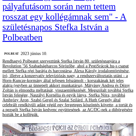
pályafutásom során nem tettem
rosszat egy kollégámnak sem" - A
születésnapos Stefka István a
Polbeatben
2023 június 10.
‎POLBEAT
Rendhagyó Polbeatet szerveztünk Stefka István 80. születésnapjára a
Revolution '56 Szabadságharcos Sörözőbe, ahol a PestiSrácok.hu-s csapat
mellett Stefka régi barátja és harcostársa, Alexa Károly irodalomtörténész,
író, illetve a konzervatív televíziózás nagy, a rendszerváltoztatás utáni - a
Horn-Kuncze-kormány által teljesen felszámolt - korszakának két jeles
alakja (egyben az ünnepelt akkori munkatársa), Mátyássy Andrea és Dézsy
Zoltán is elmondta méltatását, visszaemlékezését. Megszólalt továbbá Stefka
István felesége, Naszályi Kornélia és egyik lánya, Stefka Nóra, továbbá
Ambrózy Áron, Szabó Gergő és Szalai Szilárd. A Huth Gergely által
celebrált rendkívüli adást végül egy fergeteges köszöntés követte, a tortát és
a pezsgőt Stefka István kedvenc együttesének, az AC/DC-nek a dübörgésére
hozták be a kollégák.