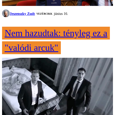
Jeszenszky Zsolt
június 16.
VEZÉRCIKK
Nem hazudtak: tényleg ez a
"valódi arcuk"