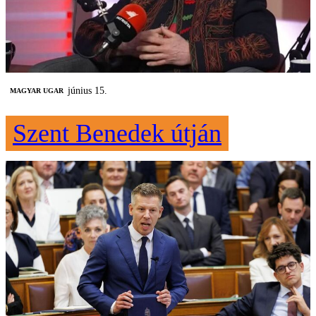
június 15.
MAGYAR UGAR
Szent Benedek útján