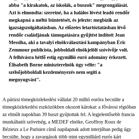
abba "a kirakatok, az iskolák, a buszok" megrongálását.
Azt is elmondta: szeretné, ha a halálos lövést leadó rendőr
megkapná a méltó büntetését, és jelezte: megbízik az
igazságszolgáltatásban. Az előzetes letartóztatásban lévő
rendőr családjának támogatására gyűjtést indított Jean
Messiha, aki a tavalyi elnökválasztási kampányban Éric
Zemmour publicista, jobboldali elnökjelölt szóvivője volt.
A felhívásra hétfő estig egymillió euró adomány érkezett.
Élisabeth Borne miniszterelnök úgy vélte: "a
szélsőjobboldali kezdeményezés nem segíti a
megnyugvást".
A párizsi tömegközlekedési vállalat 20 millió euróra becsülte a
tömegközlekedési eszközökben okozott károkat: a fővárosi régióban
az elmúlt napokban 39 buszt gyújtottak fel. A legjelentősebb francia
munkáltatói szövetség, a MEDEF elnöke, Geoffroy Roux de
Bézieux a Le Parisien című napilapnak adott interjúban pedig úgy
becsülte, hogy a zavargások több mint egymilliárd eurós kárt