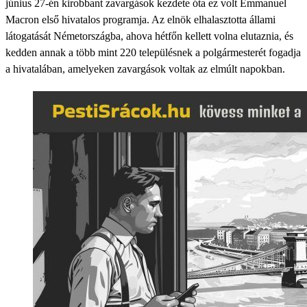
június 27-én kirobbant zavargások kezdete óta ez volt Emmanuel
Macron első hivatalos programja. Az elnök elhalasztotta állami
látogatását Németországba, ahova hétfőn kellett volna elutaznia, és
kedden annak a több mint 220 településnek a polgármesterét fogadja
a hivatalában, amelyeken zavargások voltak az elmúlt napokban.