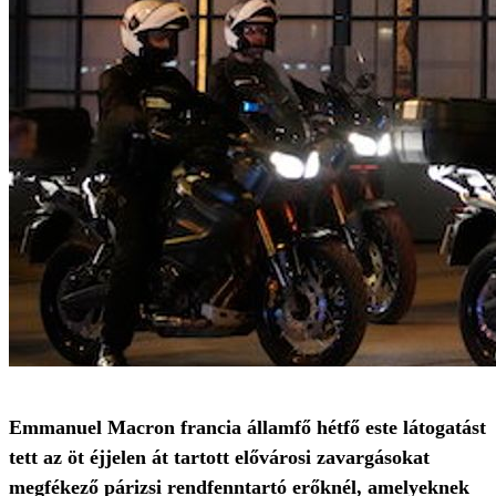
Emmanuel Macron francia államfő hétfő este látogatást
tett az öt éjjelen át tartott elővárosi zavargásokat
megfékező párizsi rendfenntartó erőknél, amelyeknek