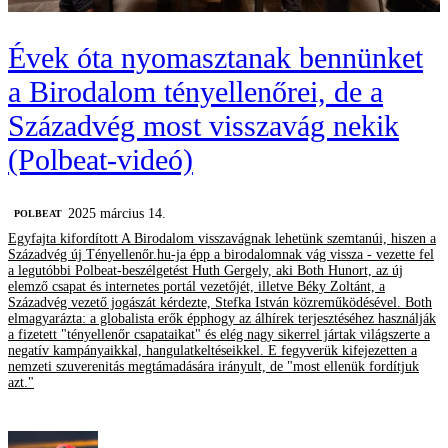
Évek óta nyomasztanak bennünket
a Birodalom tényellenőrei, de a
Századvég most visszavág nekik
(Polbeat-videó)
2025 március 14.
‎POLBEAT
Egyfajta kifordított A Birodalom visszavágnak lehetünk szemtanúi, hiszen a
Századvég új Tényellenőr.hu-ja épp a birodalomnak vág vissza - vezette fel
a legutóbbi Polbeat-beszélgetést Huth Gergely, aki Both Hunort, az új
elemző csapat és internetes portál vezetőjét, illetve Béky Zoltánt, a
Századvég vezető jogászát kérdezte, Stefka István közreműködésével. Both
elmagyarázta: a globalista erők épphogy az álhírek terjesztéséhez használják
a fizetett "tényellenőr csapataikat" és elég nagy sikerrel jártak világszerte a
negatív kampányaikkal, hangulatkeltéseikkel. E fegyverük kifejezetten a
nemzeti szuverenitás megtámadására irányult, de "most ellenük fordítjuk
azt."