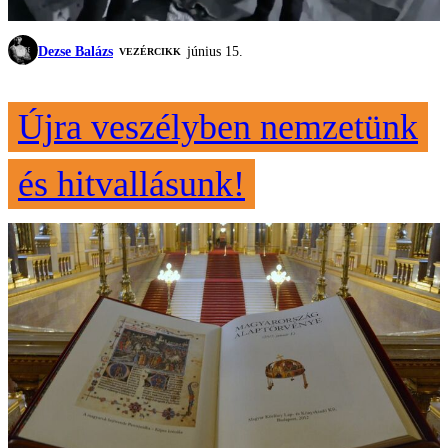
Dezse Balázs
június 15.
VEZÉRCIKK
Újra veszélyben nemzetünk
és hitvallásunk!