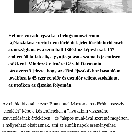
Hétfőre virradó éjszaka a belügyminisztérium
tájékoztatása szerint nem történtek jelentősebb incidensek
az országban, és a szombati 1300-hoz képest csak 157
embert állítottak elő, a gyújtogatások száma is jelentősen
csökkent. Mindezek ellenére Gérald Darmanin
tárcavezető jelezte, hogy az előző éjszakákhoz hasonlóan
továbbra is 45 ezer rendőr és csendőr teljesít szolgálatot
az utcákon az éjszaka folyamán.
Az elnöki hivatal jelezte: Emmanuel Macron a rendőrök "masszív
jelenlétét" kérte a közterületeken a "nyugalom visszatérte
szavatolásának érdekében", és "alapos munkával szeretné megérteni
a mélyreható okait annak, ami az elmúlt napok eseményeihez