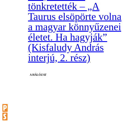
tönkretették – „A
Taurus elsöpörte volna
a magyar könnyűzenei
életet. Ha hagyják”
(Kisfaludy András
interjú, 2. rész)
A HÁLÓZAT