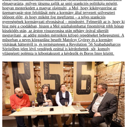
elmagyarázta, milyen játszma zajlik az unió szankciós politikája mögött,
hogyan mesterkedett a magyar olajmulti, a Mol, hogy kikényszerítse az
üzemanyagár-stop feloldását még a kormány által tervezett szilveszteri
időpont előtt, és hogy miként fog megfizetni – a teljes szankciós
nyereségének kormányzati elvonásával – mindezért. Felmerült az is, hogy ki
hisz még a csodákban, hiszen a Mol százhalombattai finomítóját több hónap
küszködés után, az árstop visszavonása után néhány órával sikerült
megjavítani, az addig minden mérnökön kifogó repedéseket behegeszteni. A
műsorban a neves közgazdász beszélt Matolcsy György és a kormány
vitájának hátteréről is, és természetesen a Revolution '56 Szabadságharcos
Sörözőben jelen lévő vendégek ezúttal is kérdezhettek, sőt, komoly
világnézeti polémia is kibontakozott a kérdezők és Boros Imre között.