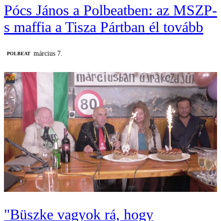
Pócs János a Polbeatben: az MSZP-
s maffia a Tisza Pártban él tovább
március 7.
‎POLBEAT
"Büszke vagyok rá, hogy