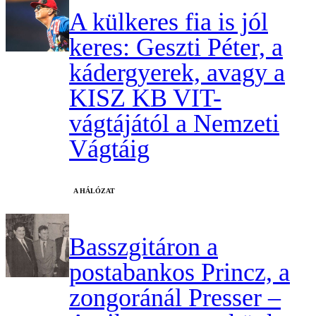
A külkeres fia is jól
keres: Geszti Péter, a
kádergyerek, avagy a
KISZ KB VIT-
vágtájától a Nemzeti
Vágtáig
A HÁLÓZAT
Basszgitáron a
postabankos Princz, a
zongoránál Presser –