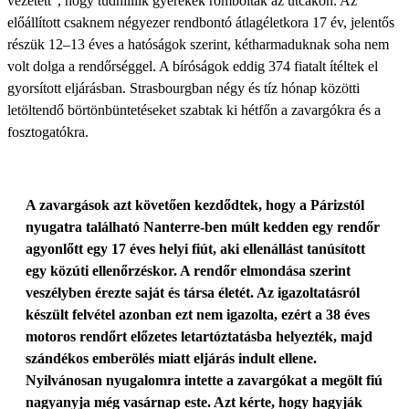
vezetett", hogy tudniillik gyerekek romboltak az utcákon. Az
előállított csaknem négyezer rendbontó átlagéletkora 17 év, jelentős
részük 12–13 éves a hatóságok szerint, kétharmaduknak soha nem
volt dolga a rendőrséggel. A bíróságok eddig 374 fiatalt ítéltek el
gyorsított eljárásban. Strasbourgban négy és tíz hónap közötti
letöltendő börtönbüntetéseket szabtak ki hétfőn a zavargókra és a
fosztogatókra.
A zavargások azt követően kezdődtek, hogy a Párizstól
nyugatra található Nanterre-ben múlt kedden egy rendőr
agyonlőtt egy 17 éves helyi fiút, aki ellenállást tanúsított
egy közúti ellenőrzéskor. A rendőr elmondása szerint
veszélyben érezte saját és társa életét. Az igazoltatásról
készült felvétel azonban ezt nem igazolta, ezért a 38 éves
motoros rendőrt előzetes letartóztatásba helyezték, majd
szándékos emberölés miatt eljárás indult ellene.
Nyilvánosan nyugalomra intette a zavargókat a megölt fiú
nagyanyja még vasárnap este. Azt kérte, hogy hagyják