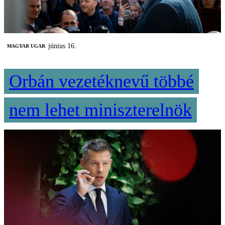
június 16.
MAGYAR UGAR
Orbán vezetéknevű többé
nem lehet miniszterelnök