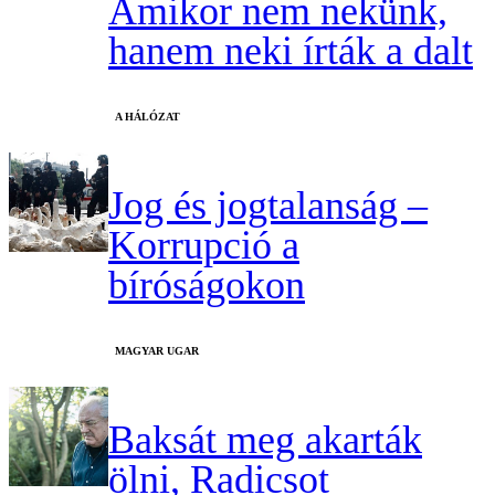
Amikor nem nekünk,
hanem neki írták a dalt
A HÁLÓZAT
Jog és jogtalanság –
Korrupció a
bíróságokon
MAGYAR UGAR
Baksát meg akarták
ölni, Radicsot